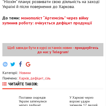
"Ніохім" планує розвивати свою діяльність на заході
Україні й після повернення до Харкова.
До теми:
монополіст “Артемсіль” через війну
зупинив роботу: очікується дефіцит продукції
Щоб завжди бути в курсі останніх новин -
приєднуйтесь
до нас у Telegram
!
Категорії:
Новини
Помічено:
Харків
,
дефіцит
,
сіль
ЧИТАЙТЕ ТАКОЖ:
Поставки снарядів
У Харкові через
Україні затягнулися
ворожі удари
через дефіцит
загинули 12 людей,