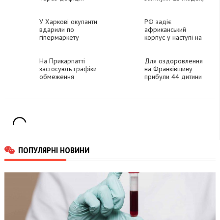
вибухівки, - The
68 поранено
Economist
У Харкові окупанти
РФ задіє
вдарили по
африканський
гіпермаркету
корпус у наступі на
«Епіцентр», є жертви
Харківську область
На Прикарпатті
Для оздоровлення
застосують графіки
на Франківщину
обмеження
прибули 44 дитини
електроенергії для
із Харківщини
підприємств
ПОПУЛЯРНІ НОВИНИ