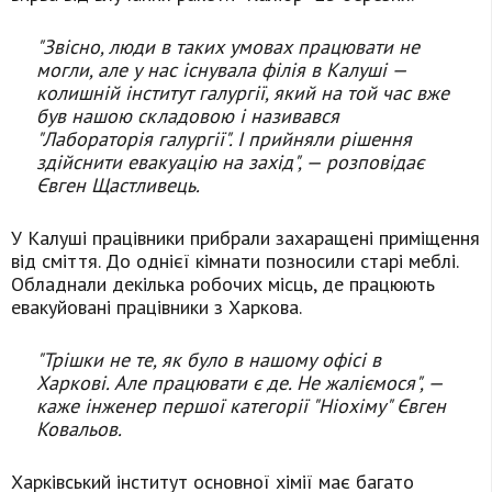
"Звісно, люди в таких умовах працювати не
могли, але у нас існувала філія в Калуші —
колишній інститут галургії, який на той час вже
був нашою складовою і називався
"Лабораторія галургії". І прийняли рішення
здійснити евакуацію на захід", — розповідає
Євген Щастливець.
У Калуші працівники прибрали захаращені приміщення
від сміття. До однієї кімнати позносили старі меблі.
Обладнали декілька робочих місць, де працюють
евакуйовані працівники з Харкова.
"Трішки не те, як було в нашому офісі в
Харкові. Але працювати є де. Не жаліємося", —
каже інженер першої категорії "Ніохіму" Євген
Ковальов.
Харківський інститут основної хімії має багато