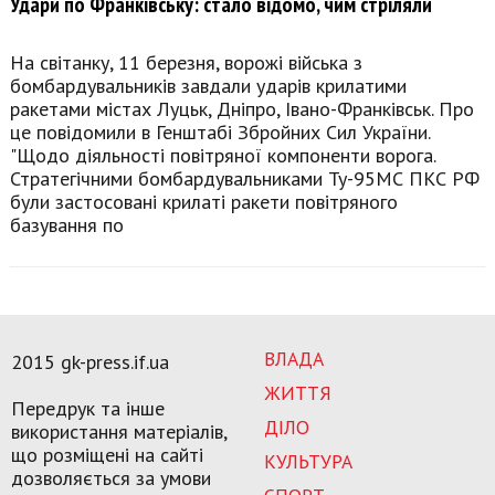
Удари по Франківську: стало відомо, чим стріляли
На світанку, 11 березня, ворожі війська з
бомбардувальників завдали ударів крилатими
ракетами містах Луцьк, Дніпро, Івано-Франківськ. Про
це повідомили в Генштабі Збройних Сил України.
"Щодо діяльності повітряної компоненти ворога.
Стратегічними бомбардувальниками Ту-95МС ПКС РФ
були застосовані крилаті ракети повітряного
базування по
ВЛАДА
2015 gk-press.if.ua
ЖИТТЯ
Передрук та інше
ДІЛО
використання матеріалів,
що розміщені на сайті
КУЛЬТУРА
дозволяється за умови