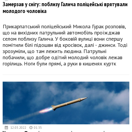
Замерзав у снігу: поблизу Галича поліцейські врятували
молодого чоловіка
Прикарпатський поліцейський Микола Гурак розповів,
що на вихідних патрульний автомобіль проїжджав
селом поблизу Галича. У боковій вулиці вони спершу
помітили білі підошви від кросівок, далі - джинси. Тоді
зрозуміли, що там лежить людина. Патрульні
побачили, що добре одітий молодий чоловік лежав
горілиць. Ноги були прямі, а руки в кишенях куртк
12.03.2022
01:35