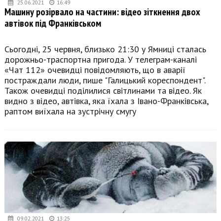
25.06.2021
16:49
Машину розірвало на частини: відео зіткнення двох
автівок під Франківськом
Сьогодні, 25 червня, близько 21:30 у Ямниці сталась
дорожньо-траспортна пригода. У телеграм-каналі
«Чат 112» очевидці повідомляють, що в аварії
постраждали люди, пише "Галицький кореспондент".
Також очевидці поділилися світлинами та відео. Як
видно з відео, автівка, яка їхала з Івано-Франківська,
раптом виїхала на зустрічну смугу
09.02.2021
13:25