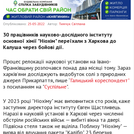
Опубліковано:
25-05-2022
Автор:
Тимчук Світлана
30 працівників науково-дослідного інституту
основної хімії "Ніохім" переїхали з Харкова до
Калуша через бойові дії.
Процес релокації наукової установи на Івано-
Франківщину розпочався понад два місяці тому. Зараз
харків’яни досліджують видобуток солі з природних
джерел Прикарпаття, пише “
Галицький кореспондент"
з посиланням на "
Суспільне
".
У 2023 році "Ніохіму" має виповнитися сто років, каже
заступник директора інституту Євген Щастливець.
Наразі в науковій установі в Харкові через численні
обстріли російських військ — вибиті вікна та двері.
Підвісна стеля також не вціліла. Поблизу "Ніохіму" —
вирва від влучання ракети "Калібр" 23 березня.