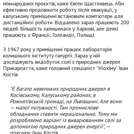
міжнародних проєктів, каже Євген Щастливець. Аби
ефективно продовжити роботу після евакуації, у
калуському приміщенні встановили комп’ютери для
дистанційної роботи. Віддалено зараз працюють 200
людей. Більшість залишилася у Харкові, але деякі
працюють з Франції, Голландії, Польщі.
З 1967 року у приміщенні працює лабораторія
колишнього інституту галургії. Зараз у ній
досліджують видобуток солі з природних джерел
Прикарпаття, каже головний спеціаліст "Ніохіму" Іван
Костів.
"Є багато невеликих природних джерел в
Косівському, Калуському районах, в
Рожнятівській громаді, на Львівщині. Але вони
— малої потужності. Там промислове
обладнання ставити нераціонально. Тому ми
розробляємо варіант із виварюванням солі за
допомогою природних джерел енергії", —
пояснює Іван Костів.