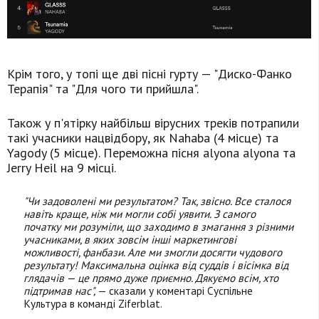
Крім того, у топі ще дві пісні гурту — "Диско-Фанко
Терапія" та "Для чого ти прийшла".
Також у п'ятірку найбільш вірусних треків потрапили
такі учасники нацвідбору, як Nahaba (4 місце) та
Yagody (5 місце). Переможна пісня alyona alyona та
Jerry Heil на 9 місці.
"Чи задоволені ми результатом? Так, звісно. Все сталося
навіть краще, ніж ми могли собі уявити. З самого
початку ми розуміли, що заходимо в змагання з різними
учасниками, в яких зовсім інші маркетингові
можливості, фанбази. Але ми змогли досягти чудового
результату! Максимальна оцінка від суддів і вісімка від
глядачів — це прямо дуже приємно. Дякуємо всім, хто
підтримав нас",
— сказали у коментарі Суспільне
Культура в команді Ziferblat.