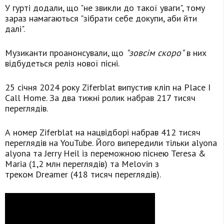
У гурті додали, що "не звикли до такої уваги", тому
зараз намагаються "зібрати себе докупи, аби йти
далі".
Музиканти проанонсували, що
"зовсім скоро"
в них
відбудеться реліз нової пісні.
25 січня 2024 року Ziferblat випустив кліп на Place I
Call Home. За два тижні ролик набрав 217 тисяч
переглядів.
А номер Ziferblat на нацвідборі набрав 412 тисяч
переглядів на YouTube. Його випередили тільки alyona
alyona та Jerry Heil із переможною піснею Teresa &
Maria (1,2 млн переглядів) та Melovin з
треком Dreamer (418 тисяч переглядів).