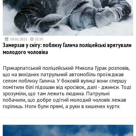
09.02.2021
13:25
Замерзав у снігу: поблизу Галича поліцейські врятували
молодого чоловіка
Прикарпатський поліцейський Микола Гурак розповів,
що на вихідних патрульний автомобіль проїжджав
селом поблизу Галича. У боковій вулиці вони спершу
помітили білі підошви від кросівок, далі - джинси. Тоді
зрозуміли, що там лежить людина. Патрульні
побачили, що добре одітий молодий чоловік лежав
горілиць. Ноги були прямі, а руки в кишенях куртк