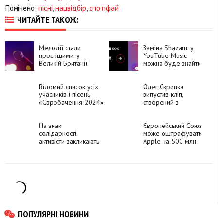
Помічено:
пісні
,
нацвідбір
,
спотіфай
ЧИТАЙТЕ ТАКОЖ:
Мелодії стали
Заміна Shazam: у
простішими: у
YouTube Music
Великій Британії
можна буде знайти
дослідили
пісню за
популярну музику з
наспівуванням
1950 по 2023 рік
Відомий список усіх
Олег Скрипка
учасників і пісень
випустив кліп,
«Євробачення-2024»
створений з
використанням ШІ
На знак
Європейський Союз
солідарності:
може оштрафувати
активісти закликають
Apple на 500 млн
заклади всього світу
євро
вмикати українську
музику 24 лютого
ПОПУЛЯРНІ НОВИНИ