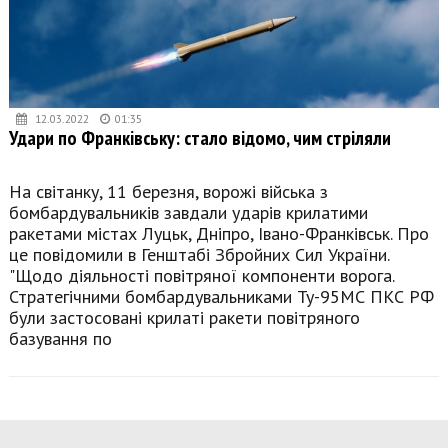
12.03.2022
01:35
Удари по Франківську: стало відомо, чим стріляли
На світанку, 11 березня, ворожі війська з
бомбардувальників завдали ударів крилатими
ракетами містах Луцьк, Дніпро, Івано-Франківськ. Про
це повідомили в Генштабі Збройних Сил України.
"Щодо діяльності повітряної компоненти ворога.
Стратегічними бомбардувальниками Ту-95МС ПКС РФ
були застосовані крилаті ракети повітряного
базування по