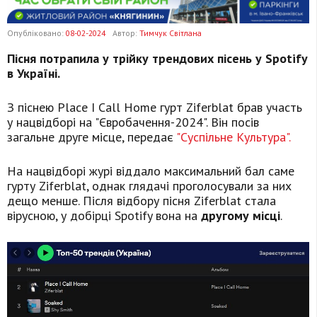
Опубліковано:
08-02-2024
Автор:
Тимчук Світлана
Пісня потрапила у трійку трендових пісень у Spotify
в Україні.
З піснею Place I Call Home гурт Ziferblat брав участь
у нацвідборі на "Євробачення-2024". Він посів
загальне друге місце, передає
"Суспільне Культура".
На нацвідборі журі віддало максимальний бал саме
гурту Ziferblat, однак глядачі проголосували за них
дещо менше. Після відбору пісня Ziferblat стала
вірусною, у добірці Spotify вона на
другому місці
.