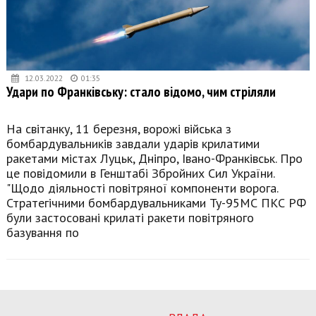
12.03.2022
01:35
Удари по Франківську: стало відомо, чим стріляли
На світанку, 11 березня, ворожі війська з
бомбардувальників завдали ударів крилатими
ракетами містах Луцьк, Дніпро, Івано-Франківськ. Про
це повідомили в Генштабі Збройних Сил України.
"Щодо діяльності повітряної компоненти ворога.
Стратегічними бомбардувальниками Ту-95МС ПКС РФ
були застосовані крилаті ракети повітряного
базування по