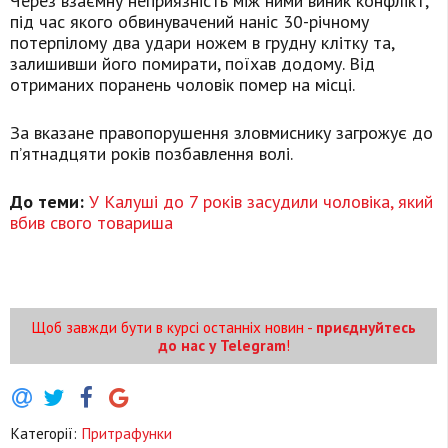
Через взаємну неприязність між ними виник конфлікт,
під час якого обвинувачений наніс 30-річному
потерпілому два удари ножем в грудну клітку та,
залишивши його помирати, поїхав додому. Від
отриманих поранень чоловік помер на місці.
За вказане правопорушення зловмиснику загрожує до
п’ятнадцяти років позбавлення волі.
До теми:
У Калуші до 7 років засудили чоловіка, який
вбив свого товариша
Щоб завжди бути в курсі останніх новин -
приєднуйтесь
до нас у Telegram
!
Категорії:
Притрафунки