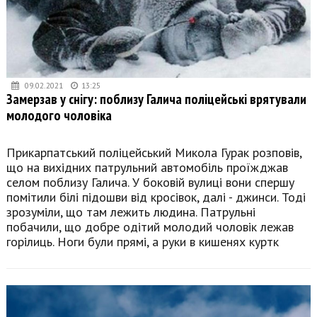
09.02.2021
13:25
Замерзав у снігу: поблизу Галича поліцейські врятували
молодого чоловіка
Прикарпатський поліцейський Микола Гурак розповів,
що на вихідних патрульний автомобіль проїжджав
селом поблизу Галича. У боковій вулиці вони спершу
помітили білі підошви від кросівок, далі - джинси. Тоді
зрозуміли, що там лежить людина. Патрульні
побачили, що добре одітий молодий чоловік лежав
горілиць. Ноги були прямі, а руки в кишенях куртк