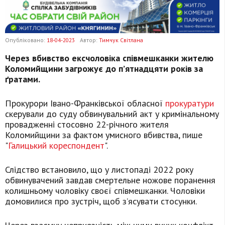
Опубліковано:
18-04-2023
Автор:
Тимчук Світлана
Через вбивство ексчоловіка співмешканки жителю
Коломийщини загрожує до п’ятнадцяти років за
ґратами.
Прокурори Івано-Франківської обласної
прокуратури
скерували до суду обвинувальний акт у кримінальному
провадженні стосовно 22-річного жителя
Коломийщини за фактом умисного вбивства, пише
"
Галицький кореспондент
".
Слідство встановило, що у листопаді 2022 року
обвинувачений завдав смертельне ножове поранення
колишньому чоловіку своєї співмешканки. Чоловіки
домовилися про зустріч, щоб з’ясувати стосунки.