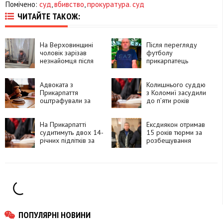
Помічено:
суд
,
вбивство
,
прокуратура. суд
ЧИТАЙТЕ ТАКОЖ:
На Верховинщині
Після перегляду
чоловік зарізав
футболу
незнайомця після
прикарпатець
суперечки про
смертельно поранив
політику та
знайомого ножем
намагався видати
Адвоката з
Колишнього суддю
вбивство за
Прикарпаття
з Коломиї засудили
самогубство
оштрафували за
до п’яти років
зловживання
ув’язнення за хабар
впливом
На Прикарпатті
Ексдиякон отримав
судитимуть двох 14-
15 років тюрми за
річних підлітків за
розбещування
замах на вбивство
власної доньки
чоловіка
ПОПУЛЯРНІ НОВИНИ