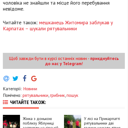
чоловіка не знайшли та місце його перебування
невідоме.
Читайте також:
мешканець Житомира заблукав у
Карпатах – шукали рятувальники
Щоб завжди бути в курсі останніх новин -
приєднуйтесь
до нас у Telegram
!
Категорії:
Новини
Помічено:
рятувальники
,
грибник
,
пошук
ЧИТАЙТЕ ТАКОЖ:
Жінка з донькою
У лісі на Прикарпатті
поблизу Яблуниці
рятувальники дві
застрягли на гірській
години шукали літню