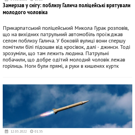
Замерзав у снігу: поблизу Галича поліцейські врятували
молодого чоловіка
Прикарпатський поліцейський Микола Гурак розповів,
що на вихідних патрульний автомобіль проїжджав
селом поблизу Галича. У боковій вулиці вони спершу
помітили білі підошви від кросівок, далі - джинси. Тоді
зрозуміли, що там лежить людина. Патрульні
побачили, що добре одітий молодий чоловік лежав
горілиць. Ноги були прямі, а руки в кишенях куртк
12.03.2022
01:35