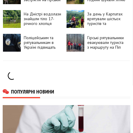
дорозі
жінку
На Дністрі водолази
За день у Карпатах
знайшли тіло 17-
врятували шістьох
річного хлопця
туристів та
травмованого
собаку
Поліцейським та
Гірські рятувальники
рятувальникам в
евакуювали туриста
Україні підвищать
з маршруту на Піп
грошове
Іван
забезпечення
ПОПУЛЯРНІ НОВИНИ