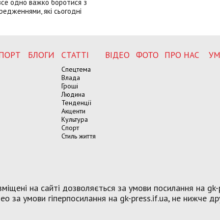
все одно важко боротися з
редженнями, які сьогодні
ПОРТ
БЛОГИ
СТАТТІ
ВІДЕО
ФОТО
ПРО НАС
УМ
Спецтема
Влада
Гроші
Людина
Тенденції
Акценти
Культура
Спорт
Стиль життя
міщені на сайті дозволяється за умови посилання на gk-p
о за умови гіперпосилання на gk-press.if.ua, не нижче др