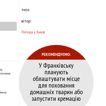
тиск:
вітер:
Погода у Києві
РЕКОМЕНДУЄМО:
У Франківську
планують
ть
 злочини
облаштувати місце
для поховання
домашніх тварин або
алича
запустити кремацію