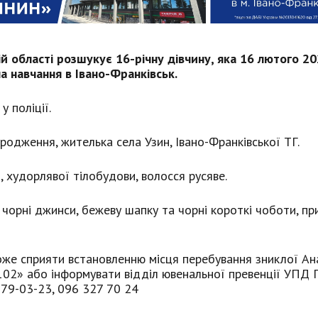
ій області розшукує 16-річну дівчину, яка 16 лютого 2
а навчання в Івано-Франківськ.
у поліції.
ародження, жителька села Узин, Івано-Франківської ТГ.
 худорлявої тілобудови, волосся русяве.
чорні джинси, бежеву шапку та чорні короткі чоботи, пр
оже сприяти встановленню місця перебування зниклої Ана
«102» або інформувати відділ ювенальної превенції УПД
 79-03-23, 096 327 70 24