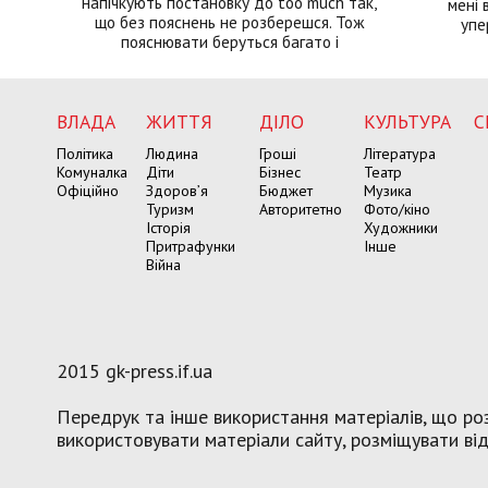
напічкують постановку до too much так,
мені 
що без пояснень не розберешся. Тож
упе
пояснювати беруться багато і
ВЛАДА
ЖИТТЯ
ДІЛО
КУЛЬТУРА
С
Політика
Людина
Гроші
Література
Комуналка
Діти
Бізнес
Театр
Офіційно
Здоров’я
Бюджет
Музика
Туризм
Авторитетно
Фото/кіно
Історія
Художники
Притрафунки
Інше
Війна
2015 gk-press.if.ua
Передрук та інше використання матеріалів, що роз
використовувати матеріали сайту, розміщувати віде