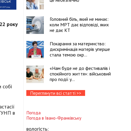
це небезпечно
Головний біль, який не минає:
022 року
коли МРТ дає відповіді, яких
не дає КТ
Покарання за материнство:
дискримінація матерів уперше
стала темою окр...
«Нам буде не до фестивалів і
спокійного життя»: військовий
про події у...
и собі
Переглянути всі статті >>
стасії
 ГУНП в
Погода
Погода в
Івано-Франківську
вологість: