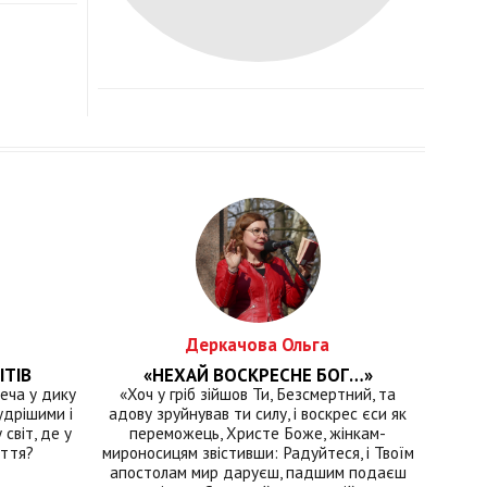
Деркачова Ольга
ІТІВ
«НЕХАЙ ВОСКРЕСНЕ БОГ…»
еча у дику
«Хоч у гріб зійшов Ти, Безсмертний, та
удрішими і
адову зруйнував ти силу, і воскрес єси як
світ, де у
переможець, Христе Боже, жінкам-
иття?
мироносицям звістивши: Радуйтеся, і Твоїм
апостолам мир даруєш, падшим подаєш