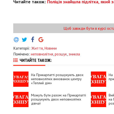
Читайте також:
Поліція знайшла підлітка, який 
Щоб завжди бути в курсі ост
Категорії:
Життя
,
Новини
Помічено:
неповнолітня
,
розшук
,
зникла
ЧИТАЙТЕ ТАКОЖ:
На Прикарпатті розшукують двох
На 
неповнолітніх вихованок центру
при
«Теплий дім»
Можуть бути разом: на Прикарпатті
Вий
розшукують двох неповнолітніх
на 
дівчат
роз