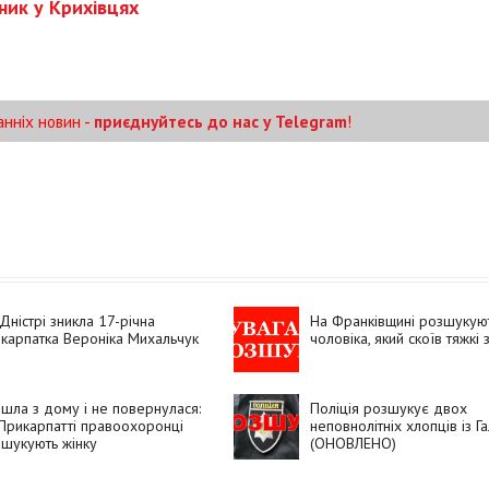
зник у Крихівцях
анніх новин -
приєднуйтесь до нас у Telegram
!
Дністрі зникла 17-річна
На Франківщині розшукую
карпатка Вероніка Михальчук
чоловіка, який скоїв тяжкі
шла з дому і не повернулася:
Поліція розшукує двох
Прикарпатті правоохоронці
неповнолітніх хлопців із Г
шукують жінку
(ОНОВЛЕНО)