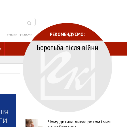
РЕКОМЕНДУЄМО:
УМОВИ РЕКЛАМИ
Боротьба після війни
A
Чому дитина дихає ротом і чим