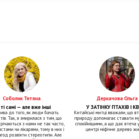
Соболик Тетяна
Деркачова Ольга
ті самі — але вже інші
У ЗАТІНКУ ПТАХІВ І КВ
лива до того, як люди бачать
Китайські митці вважали, що вт
тів. Так, я змирилася з тим, що
природу допомагає ставати м
річаються з нами не так часто,
спокійнішими, а що дає втеча у 
истами чи лікарями, тому в них і
центрі міфічне дерево ж
год розвіяти стереотипи. Але