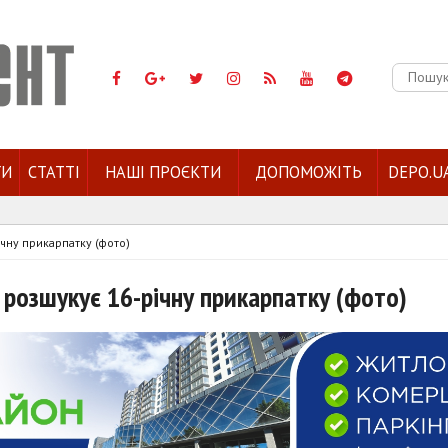
Пошук:
ГИ
СТАТТІ
НАШІ ПРОЄКТИ
ДОПОМОЖІТЬ
DEPO.U
річну прикарпатку (фото)
я розшукує 16-річну прикарпатку (фото)