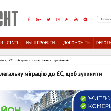
Пошук:
ГИ
СТАТТІ
НАШІ ПРОЄКТИ
ДОПОМОЖІТЬ
DEPO.U
ацію до ЄС, щоб зупинити нелегальних перевізників
 легальну міграцію до ЄС, щоб зупинити