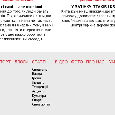
ті самі — але вже інші
У ЗАТІНКУ ПТАХІВ І КВ
лива до того, як люди бачать
Китайські митці вважали, що вт
тів. Так, я змирилася з тим, що
природу допомагає ставати м
річаються з нами не так часто,
спокійнішими, а що дає втеча у 
истами чи лікарями, тому в них і
центрі міфічне дерево ж
год розвіяти стереотипи. Але
все одно важко боротися з
редженнями, які сьогодні
ПОРТ
БЛОГИ
СТАТТІ
ВІДЕО
ФОТО
ПРО НАС
УМ
Спецтема
Влада
Гроші
Людина
Тенденції
Акценти
Культура
Спорт
Стиль життя