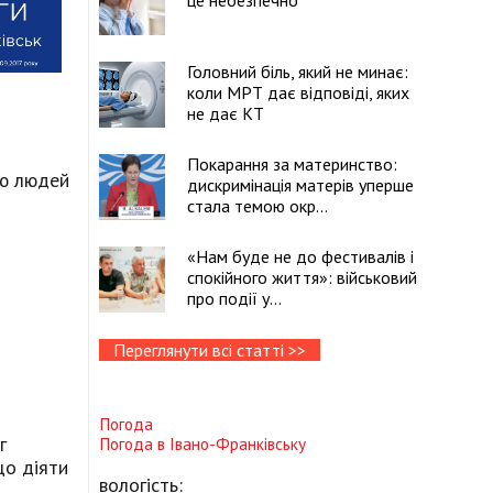
це небезпечно
Головний біль, який не минає:
коли МРТ дає відповіді, яких
не дає КТ
Покарання за материнство:
ою людей
дискримінація матерів уперше
стала темою окр...
«Нам буде не до фестивалів і
спокійного життя»: військовий
про події у...
Переглянути всі статті >>
Погода
г
Погода в
Івано-Франківську
що діяти
вологість: