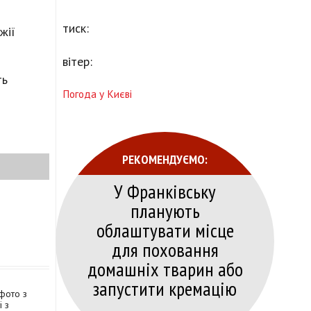
тиск:
жії
вітер:
ть
Погода у Києві
РЕКОМЕНДУЄМО:
У Франківську
планують
облаштувати місце
для поховання
домашніх тварин або
запустити кремацію
 фото з
 з