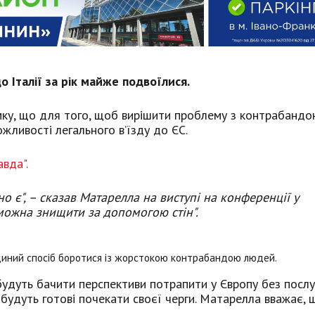
о Італії за рік майже подвоїлися.
мку, що для того, щоб вирішити проблему з контрабанд
жливості легального в’їзду до ЄС.
вда".
о є", – сказав Матарелла на виступі на конференції у
 можна знищити за допомогою стін".
е єдиний спосіб боротися із жорстокою контрабандою людей.
 будуть бачити перспективи потрапити у Європу без послу
и будуть готові почекати своєї черги. Матарелла вважає, 