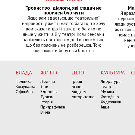
Троянство: діалоги, які глядач не
Ми 
повинен був чути
Я враз
Якщо вам здається, що театральної
журналіс
награності у житті надто багато, то хочу
люди зуст
вам сказати, що її занадто багато не
як із такс
лише у житті, а й у театрі. Коли сенсами
немає на
напічкують постановку до too much так,
мені 
що без пояснень не розберешся. Тож
упе
пояснювати беруться багато і
ВЛАДА
ЖИТТЯ
ДІЛО
КУЛЬТУРА
С
Політика
Людина
Гроші
Література
Комуналка
Діти
Бізнес
Театр
Офіційно
Здоров’я
Бюджет
Музика
Туризм
Авторитетно
Фото/кіно
Історія
Художники
Притрафунки
Інше
Війна