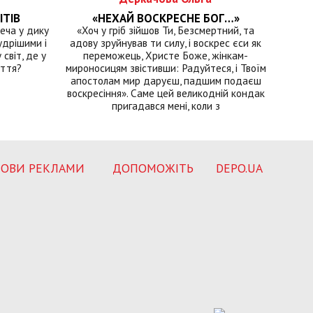
ІТІВ
«НЕХАЙ ВОСКРЕСНЕ БОГ…»
еча у дику
«Хоч у гріб зійшов Ти, Безсмертний, та
удрішими і
адову зруйнував ти силу, і воскрес єси як
світ, де у
переможець, Христе Боже, жінкам-
иття?
мироносицям звістивши: Радуйтеся, і Твоїм
апостолам мир даруєш, падшим подаєш
воскресіння». Саме цей великодній кондак
пригадався мені, коли з
ОВИ РЕКЛАМИ
ДОПОМОЖІТЬ
DEPO.UA