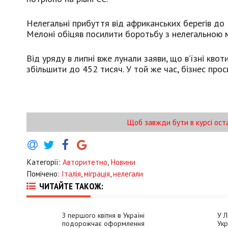
Нелегальні прибуття від африканських берегів до 
Мелоні обіцяв посилити боротьбу з нелегальною м
Від уряду в липні вже лунали заяви, що в’їзні кво
збільшити до 452 тисяч. У той же час, бізнес про
Щоб завжди бути в курсі ост
Категорії:
Авторитетно
,
Новини
Помічено:
Італія
,
міграція
,
нелегали
ЧИТАЙТЕ ТАКОЖ:
З першого квітня в Україні
У Л
подорожчає оформлення
Укр