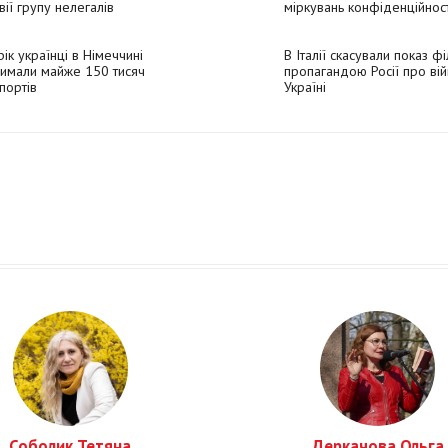
вії групу нелегалів
міркувань конфіденційност
рік українці в Німеччині
В Італії скасували показ ф
имали майже 150 тисяч
пропагандою Росії про вій
портів
Україні
Соболик Тетяна
Деркачова Ольга