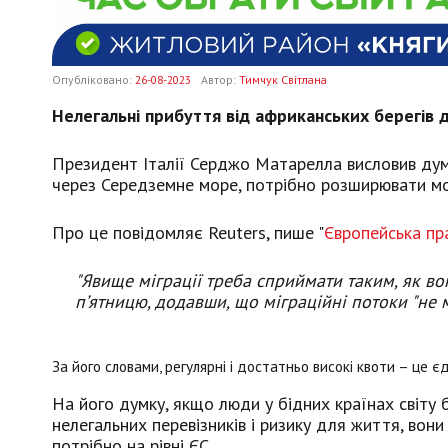
Опубліковано:
26-08-2023
Автор:
Тимчук Світлана
Нелегальні прибуття від африканських берегів д
Президент Італії Серджо Матарелла висловив ду
через Середземне море, потрібно розширювати мо
Про це повідомляє Reuters, пише "
Європейська пра
"Явище міграції треба сприймати таким, як вон
п’ятницю, додавши, що міграційні потоки "не
За його словами, регулярні і достатньо високі квоти – ц
На його думку, якщо люди у бідних країнах світу
нелегальних перевізників і ризику для життя, вон
потрібно на рівні ЄС.