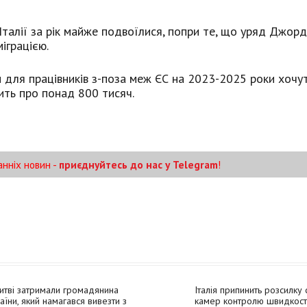
Італії за рік майже подвоїлися, попри те, що уряд Джорд
іграцією.
ти для працівників з-поза меж ЄС на 2023-2025 роки хочу
сить про понад 800 тисяч.
анніх новин -
приєднуйтесь до нас у Telegram
!
итві затримали громадянина
Італія припинить розсилку
аїни, який намагався вивезти з
камер контролю швидкості