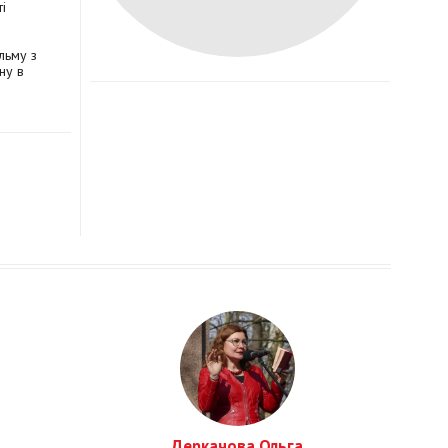
і
ільму з
ну в
Деркачова Ольга