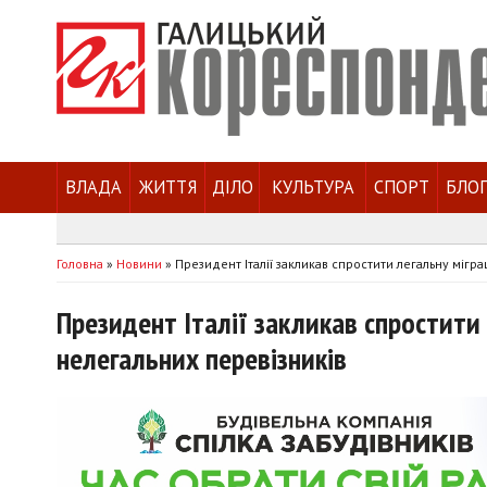
ВЛАДА
ЖИТТЯ
ДІЛО
КУЛЬТУРА
СПОРТ
БЛО
Головна
»
Новини
»
Президент Італії закликав спростити легальну мігр
Президент Італії закликав спростити
нелегальних перевізників