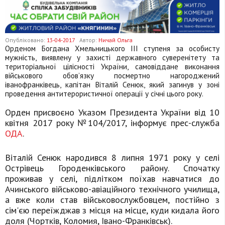
Опубліковано:
13-04-2017
Автор:
Ничай Ольга
Орденом Богдана Хмельницького ІІІ ступеня за особисту
мужність, виявлену у захисті державного суверенітету та
територіальної цілісності України, самовіддане виконання
військового обов’язку посмертно нагороджений
іванофранківець, капітан Віталій Сенюк, який загинув у зоні
проведення антитерористичної операції у січні цього року.
Орден присвоєно Указом Президента України від 10
квітня 2017 року №104/2017, інформує прес-служба
ОДА
.
Віталій Сенюк народився 8 липня 1971 року у селі
Острівець Городенківського району. Спочатку
проживав у селі, підлітком поїхав навчатися до
Ачинського військово-авіаційного технічного училища,
а вже коли став військовослужбовцем, постійно з
сім'єю переїжджав з місця на місце, куди кидала його
доля (Чортків, Коломия, Івано-Франківськ).