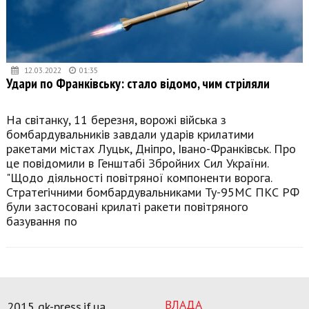
12.03.2022
01:35
Удари по Франківську: стало відомо, чим стріляли
На світанку, 11 березня, ворожі війська з
бомбардувальників завдали ударів крилатими
ракетами містах Луцьк, Дніпро, Івано-Франківськ. Про
це повідомили в Генштабі Збройних Сил України.
"Щодо діяльності повітряної компоненти ворога.
Стратегічними бомбардувальниками Ту-95МС ПКС РФ
були застосовані крилаті ракети повітряного
базування по
ВЛАДА
2015 gk-press.if.ua