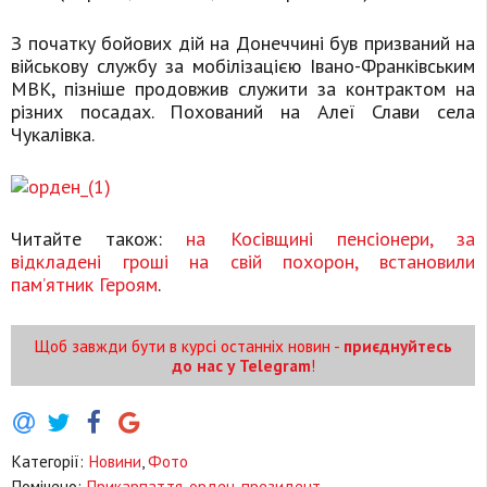
З початку бойових дій на Донеччині був призваний на
військову службу за мобілізацією Івано-Франківським
МВК, пізніше продовжив служити за контрактом на
різних посадах. Похований на Алеї Слави села
Чукалівка.
Читайте також:
на Косівщині пенсіонери, за
відкладені гроші на свій похорон, встановили
пам’ятник Героям
.
Щоб завжди бути в курсі останніх новин -
приєднуйтесь
до нас у Telegram
!
Категорії:
Новини
,
Фото
Помічено:
Прикарпаття
,
орден
,
президент