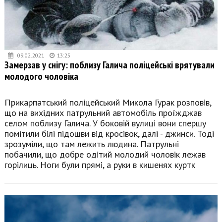
09.02.2021
13:25
Замерзав у снігу: поблизу Галича поліцейські врятували
молодого чоловіка
Прикарпатський поліцейський Микола Гурак розповів,
що на вихідних патрульний автомобіль проїжджав
селом поблизу Галича. У боковій вулиці вони спершу
помітили білі підошви від кросівок, далі - джинси. Тоді
зрозуміли, що там лежить людина. Патрульні
побачили, що добре одітий молодий чоловік лежав
горілиць. Ноги були прямі, а руки в кишенях куртк