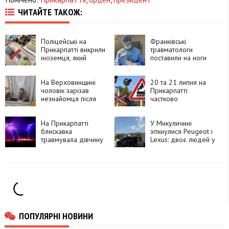
ЧИТАЙТЕ ТАКОЖ:
Поліцейські на
Франківські
Прикарпатті викрили
травматологи
іноземця, який
поставили на ноги
замовляв
90-річну пацієнтку
психотропи через
після складної
Telegram і збував їх
На Верховинщині
операції
20 та 21 липня на
покупцям
чоловік зарізав
Прикарпатті
незнайомця після
частково
суперечки про
перекриють рух
політику та
через чотири
намагався видати
На Прикарпатті
залізничні переїзди
У Микуличині
вбивство за
блискавка
зіткнулися Peugeot і
самогубство
травмувала дівчину
Lexus: двоє людей у
лікарні
ПОПУЛЯРНІ НОВИНИ