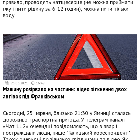
правило, проводять натщесерце (не можна приймати
їжу і пити рідину за 6-12 годин), можна пити тільки
воду.
25.06.2021
16:49
Машину розірвало на частини: відео зіткнення двох
автівок під Франківськом
Сьогодні, 25 червня, близько 21:30 у Ямниці сталась
дорожньо-траспортна пригода. У телеграм-каналі
«Чат 112» очевидці повідомляють, що в аварії
постраждали люди, пише "Галицький кореспондент".
Також очевидці поділилися світлинами та відео. Як