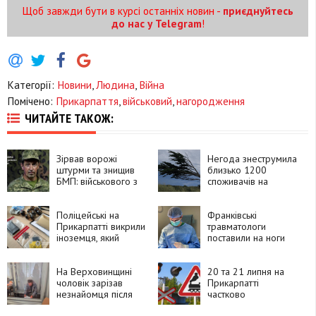
Щоб завжди бути в курсі останніх новин -
приєднуйтесь
до нас у Telegram
!
Категорії:
Новини
,
Людина
,
Війна
Помічено:
Прикарпаття
,
військовий
,
нагородження
ЧИТАЙТЕ ТАКОЖ:
Зірвав ворожі
Негода знеструмила
штурми та знищив
близько 1200
БМП: військового з
споживачів на
Прикарпаття
Прикарпатті
нагородили
орденом «За
Поліцейські на
Франківські
мужність»
Прикарпатті викрили
травматологи
іноземця, який
поставили на ноги
замовляв
90-річну пацієнтку
психотропи через
після складної
Telegram і збував їх
На Верховинщині
операції
20 та 21 липня на
покупцям
чоловік зарізав
Прикарпатті
незнайомця після
частково
суперечки про
перекриють рух