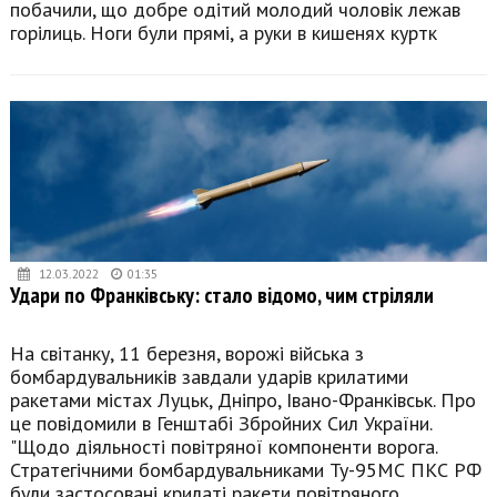
побачили, що добре одітий молодий чоловік лежав
горілиць. Ноги були прямі, а руки в кишенях куртк
12.03.2022
01:35
Удари по Франківську: стало відомо, чим стріляли
На світанку, 11 березня, ворожі війська з
бомбардувальників завдали ударів крилатими
ракетами містах Луцьк, Дніпро, Івано-Франківськ. Про
це повідомили в Генштабі Збройних Сил України.
"Щодо діяльності повітряної компоненти ворога.
Стратегічними бомбардувальниками Ту-95МС ПКС РФ
були застосовані крилаті ракети повітряного