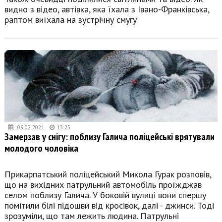
видно з відео, автівка, яка їхала з Івано-Франківська,
раптом виїхала на зустрічну смугу
09.02.2021
13:25
Замерзав у снігу: поблизу Галича поліцейські врятували
молодого чоловіка
Прикарпатський поліцейський Микола Гурак розповів,
що на вихідних патрульний автомобіль проїжджав
селом поблизу Галича. У боковій вулиці вони спершу
помітили білі підошви від кросівок, далі - джинси. Тоді
зрозуміли, що там лежить людина. Патрульні