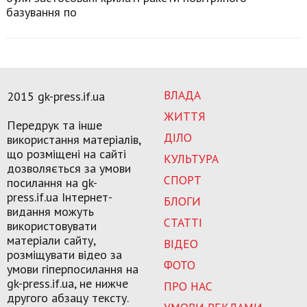
базування по
ВЛАДА
2015 gk-press.if.ua
ЖИТТЯ
Передрук та інше
ДІЛО
використання матеріалів,
що розміщені на сайті
КУЛЬТУРА
дозволяється за умови
СПОРТ
посилання на gk-
press.if.ua Інтернет-
БЛОГИ
видання можуть
СТАТТІ
використовувати
матеріали сайту,
ВІДЕО
розміщувати відео за
ФОТО
умови гіперпосилання на
gk-press.if.ua, не нижче
ПРО НАС
другого абзацу тексту.