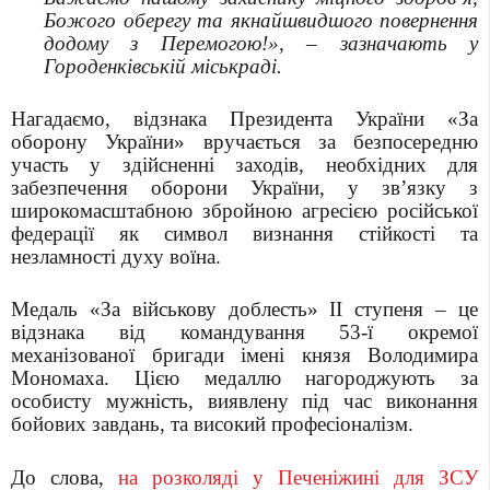
Божого оберегу та якнайшвидшого повернення
додому з Перемогою!», – зазначають у
Городенківській міськраді.
Нагадаємо, відзнака Президента України «За
оборону України» вручається за безпосередню
участь у здійсненні заходів, необхідних для
забезпечення оборони України, у зв’язку з
широкомасштабною збройною агресією російської
федерації як символ визнання стійкості та
незламності духу воїна.
Медаль «За військову доблесть» II ступеня – це
відзнака від командування 53-ї окремої
механізованої бригади імені князя Володимира
Мономаха. Цією медаллю нагороджують за
особисту мужність, виявлену під час виконання
бойових завдань, та високий професіоналізм.
До слова,
н
а розколяді у Печеніжині для ЗСУ