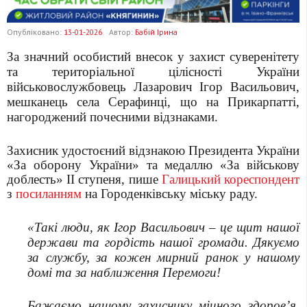
Опубліковано:
13-01-2026
Автор:
Бабій Ірина
За значний особистий внесок у захист суверенітету
та територіальної цілісності України
військовослужбовець Лазарович Ігор Васильович,
мешканець села Серафинці, що на Прикарпатті,
нагороджений почесними відзнаками.
Захисник удостоєний відзнакою Президента України
«За оборону України» та медаллю «За військову
доблесть» II ступеня, пише
Галицький кореспондент
з
посиланням
на Городенківську міську раду.
«Такі люди, як Ігор Васильович – це щит нашої
держави та гордість нашої громади. Дякуємо
за службу, за кожен мирний ранок у нашому
домі та за наближення Перемоги!
Бажаємо нашому захиснику міцного здоров’я,