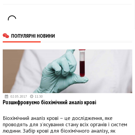
політику та
через чотири
намагався видати
залізничні переїзди
вбивство за
самогубство
ПОПУЛЯРНІ НОВИНИ
02.05.2017
11:30
Розшифровуємо біохімічний аналіз крові
Біохімічний аналіз крові – це дослідження, яке
проводять для з’ясування стану всіх органів і систем
людини. Забір крові для біохімічного аналізу, як