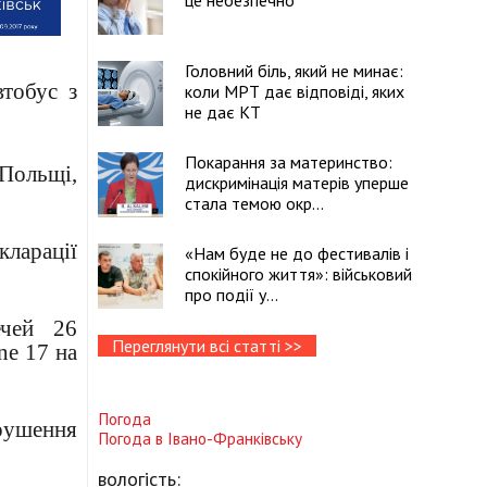
це небезпечно
Головний біль, який не минає:
втобус з
коли МРТ дає відповіді, яких
не дає КТ
Покарання за материнство:
 Польщі,
дискримінація матерів уперше
стала темою окр...
кларації
«Нам буде не до фестивалів і
спокійного життя»: військовий
про події у...
ечей 26
Переглянути всі статті >>
ne 17 на
Погода
орушення
Погода в
Івано-Франківську
вологість: