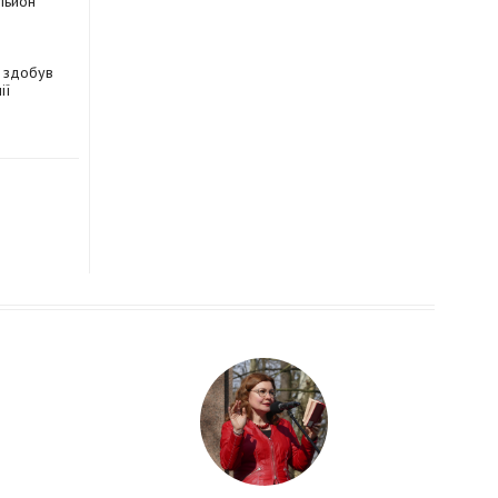
льйон
к здобув
ії