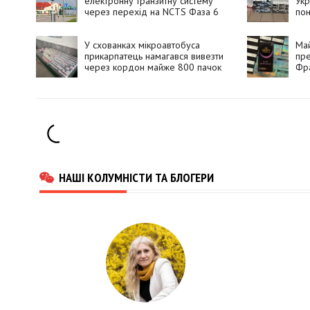
електронну транзитну систему
Укр
через перехід на NCTS Фаза 6
пон
У схованках мікроавтобуса
Май
прикарпатець намагався вивезти
пре
через кордон майже 800 пачок
Фр
сигарет
НАШІ КОЛУМНІСТИ ТА БЛОГЕРИ