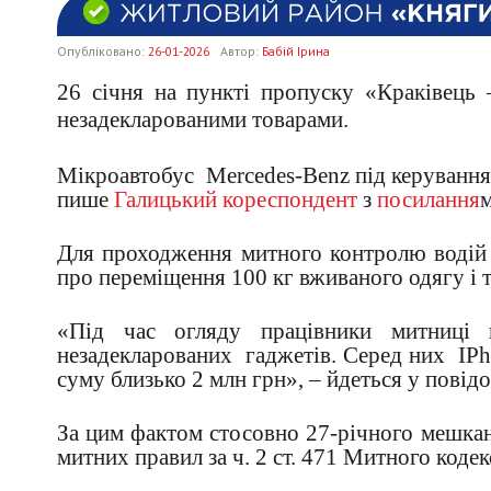
Опубліковано:
26-01-2026
Автор:
Бабій Ірина
26 січня на пункті пропуску «Краківець 
незадекларованими товарами.
Мікроавтобус
Mercedes-Benz під керування
пише
Галицький кореспондент
з
посилання
м
Для проходження митного контролю водій 
про переміщення 100 кг вживаного одягу і 
«Під час огляду працівники митниці 
незадекларованих
гаджетів. Серед них
IPh
суму близько 2 млн грн», – йдеться у повід
За цим фактом стосовно 27-річного мешка
митних правил за ч. 2 ст. 471 Митного кодек