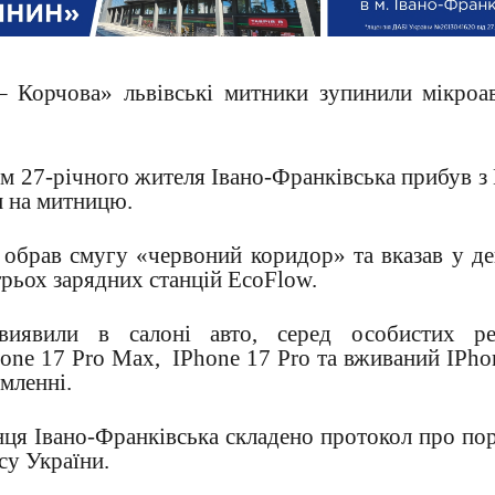
– Корчова» львівські митники зупинили мікроа
м 27-річного жителя Івано-Франківська прибув з
 на митницю.
обрав смугу «червоний коридор» та вказав у де
трьох зарядних станцій EcoFlow.
виявили в салоні авто, серед особистих р
one 17 Pro Max,
IPhone 17 Pro та вживаний IPho
омленні.
нця Івано-Франківська складено протокол про п
су України.