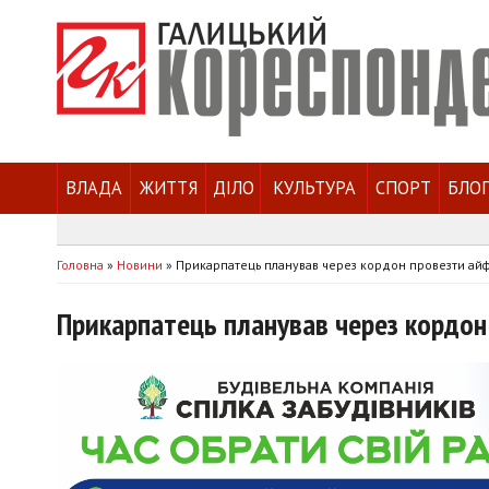
ВЛАДА
ЖИТТЯ
ДІЛО
КУЛЬТУРА
СПОРТ
БЛО
Головна
»
Новини
»
Прикарпатець планував через кордон провезти айф
Прикарпатець планував через кордон