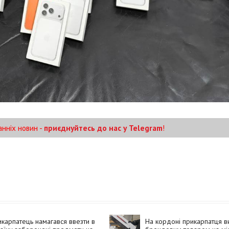
анніх новин -
приєднуйтесь до нас у Telegram
!
карпатець намагався ввезти в
На кордоні прикарпатця в