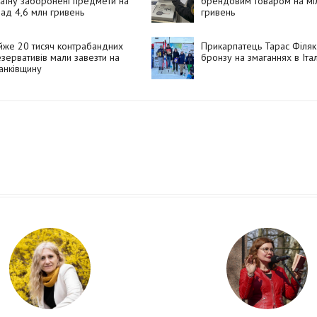
аїну заборонені предмети на
брендовим товаром на мі
ад 4,6 млн гривень
гривень
же 20 тисяч контрабандних
Прикарпатець Тарас Філя
зервативів мали завезти на
бронзу на змаганнях в Італ
анківщину