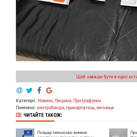
Щоб завжди бути в курсі ост
Категорії:
Новини
,
Людина
,
Притрафунки
Помічено:
контрабанда
,
прикарпатець
,
митниця
ЧИТАЙТЕ ТАКОЖ:
Польща тимчасово вимкне
При