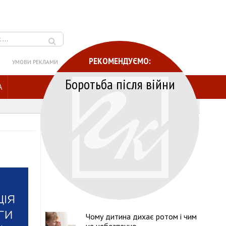
РЕКОМЕНДУЄМО:
УМОВИ РЕКЛАМИ
Боротьба після війни
A
Чому дитина дихає ротом і чим