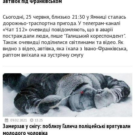
автівок під Франківськом
Сьогодні, 25 червня, близько 21:30 у Ямниці сталась
дорожньо-траспортна пригода. У телеграм-каналі
«Чат 112» очевидці повідомляють, що в аварії
постраждали люди, пише "Галицький кореспондент".
Також очевидці поділилися світлинами та відео. Як
видно з відео, автівка, яка їхала з Івано-Франківська,
раптом виїхала на зустрічну смугу
09.02.2021
13:25
Замерзав у снігу: поблизу Галича поліцейські врятували
молодого чоловіка