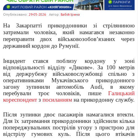
Опубліковано:
29-05-2026
Автор:
Бабій Ірина
На Закарпатті прикордонники зі стріляниною
затримали чоловіка, який намагався незаконно
переправити двох військовозобов’язаних через
державний кордон до Румунії.
Інцидент стався поблизу кордону у зоні
відповідальності відділу «Дякове». За 100 метрів
від держрубежу військовослужбовці спільно з
оперативниками Мукачівського прикордонного
загону зупинили автомобіль Audi, в якому
перебували троє чоловіків, пише
Галицький
кореспондент
з
посиланням
на прикордонну службу.
Після зупинки двоє пасажирів намагалися втекти.
Для їх затримання прикордонники здійснили кілька
попереджувальних пострілів угору з пристрою для
відстрілу гумових куль. Після цього втікачів