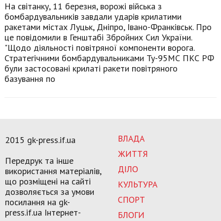
На світанку, 11 березня, ворожі війська з
бомбардувальників завдали ударів крилатими
ракетами містах Луцьк, Дніпро, Івано-Франківськ. Про
це повідомили в Генштабі Збройних Сил України.
"Щодо діяльності повітряної компоненти ворога.
Стратегічними бомбардувальниками Ту-95МС ПКС РФ
були застосовані крилаті ракети повітряного
базування по
ВЛАДА
2015 gk-press.if.ua
ЖИТТЯ
Передрук та інше
ДІЛО
використання матеріалів,
що розміщені на сайті
КУЛЬТУРА
дозволяється за умови
СПОРТ
посилання на gk-
press.if.ua Інтернет-
БЛОГИ