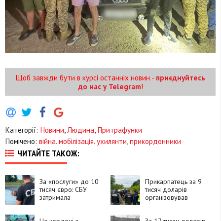
Щоб завжди бути в курсі останніх новин -
приєднуйтесь
до нас у Telegram
!
Категорії:
Новини
,
Людина
,
Притрафунки
Помічено:
війна. мобілізація. ухилянти
,
прикордонники
ЧИТАЙТЕ ТАКОЖ:
За «послуги» до 10
Прикарпатець за 9
тисяч євро: СБУ
тисяч доларів
затримала
організовував
організаторів каналу
незаконний виїзд
втечі
чоловіків
військовозобов’язаних
На кордоні з
За 17 тисяч доларів