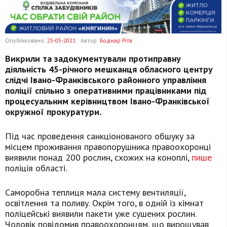
Опубліковано:
25-05-2021
Автор:
Боднар Ріта
Викрили та задокументували протиправну
діяльність 45-річного мешканця обласного центру
слідчі Івано-Франківського районного управління
поліції спільно з оперативними працівниками під
процесуальним керівництвом Івано-Франківської
окружної прокуратури.
Під час проведення санкціонованого обшуку за
місцем проживання правопорушника правоохоронці
виявили понад 200 рослин, схожих на коноплі,
пише
поліція області.
Саморобна теплиця мала систему вентиляції,
освітлення та поливу. Окрім того, в одній із кімнат
поліцейські виявили пакети уже сушених рослин.
Чоловік повідомив правоохоронцям, що вирощував