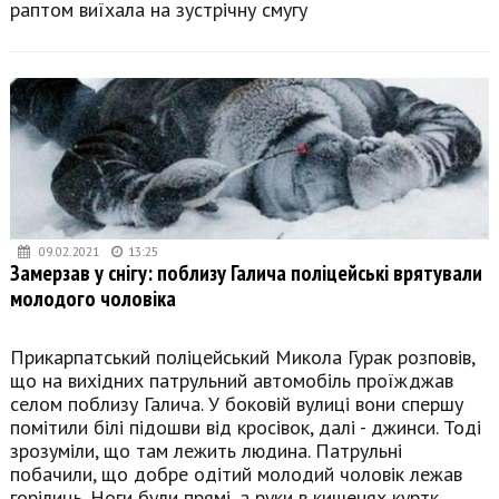
раптом виїхала на зустрічну смугу
09.02.2021
13:25
Замерзав у снігу: поблизу Галича поліцейські врятували
молодого чоловіка
Прикарпатський поліцейський Микола Гурак розповів,
що на вихідних патрульний автомобіль проїжджав
селом поблизу Галича. У боковій вулиці вони спершу
помітили білі підошви від кросівок, далі - джинси. Тоді
зрозуміли, що там лежить людина. Патрульні
побачили, що добре одітий молодий чоловік лежав
горілиць. Ноги були прямі, а руки в кишенях куртк