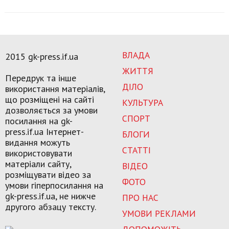
ВЛАДА
2015 gk-press.if.ua
ЖИТТЯ
Передрук та інше
ДІЛО
використання матеріалів,
що розміщені на сайті
КУЛЬТУРА
дозволяється за умови
СПОРТ
посилання на gk-
press.if.ua Інтернет-
БЛОГИ
видання можуть
СТАТТІ
використовувати
матеріали сайту,
ВІДЕО
розміщувати відео за
ФОТО
умови гіперпосилання на
gk-press.if.ua, не нижче
ПРО НАС
другого абзацу тексту.
УМОВИ РЕКЛАМИ