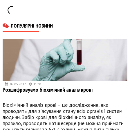
ПОПУЛЯРНІ НОВИНИ
02.05.2017
11:30
Розшифровуємо біохімічний аналіз крові
Біохімічний аналіз крові – це дослідження, яке
проводять для з’ясування стану всіх органів і систем
людини. Забір крові для біохімічного аналізу, як
правило, проводять натщесерце (не можна приймати
їжу і пити рідину за 6-12 годин), можна пити тільки