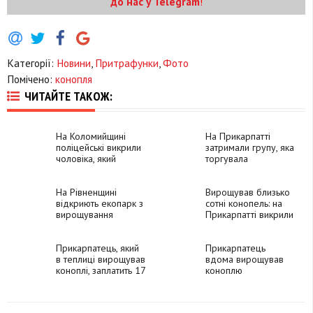
до нас у Telegram
!
Категорії:
Новини
,
Притрафунки
,
Фото
Помічено:
конопля
ЧИТАЙТЕ ТАКОЖ:
На Коломийщині
На Прикарпатті
поліцейські викрили
затримали групу, яка
чоловіка, який
торгувала
вирощував коноплю
раритетною
на городі
вогнепальною
На Рівненщині
зброєю та
Вирощував близько
відкриють екопарк з
вирощувала
сотні конопель: на
вирощування
коноплю (ФОТО)
Прикарпатті викрили
технічної коноплі
наркоаграрія
Прикарпатець, який
Прикарпатець
в теплиці вирощував
вдома вирощував
коноплі, заплатить 17
коноплю
тисяч штрафу