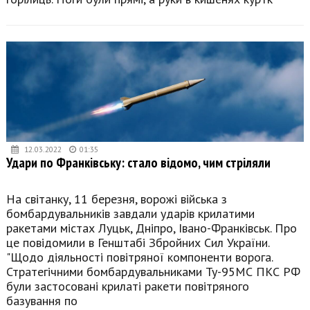
12.03.2022
01:35
Удари по Франківську: стало відомо, чим стріляли
На світанку, 11 березня, ворожі війська з
бомбардувальників завдали ударів крилатими
ракетами містах Луцьк, Дніпро, Івано-Франківськ. Про
це повідомили в Генштабі Збройних Сил України.
"Щодо діяльності повітряної компоненти ворога.
Стратегічними бомбардувальниками Ту-95МС ПКС РФ
були застосовані крилаті ракети повітряного
базування по