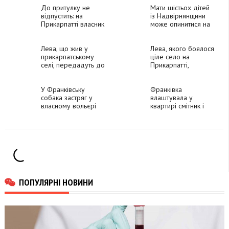
До притулку не
Мати шістьох дітей
відпустить: на
із Надвірнянщини
Прикарпатті власник
може опинитися на
відмовився
вулиці (відео)
віддавати лева
Лева, що жив у
Лева, якого боялося
прикарпатському
ціле село на
селі, передадуть до
Прикарпатті,
Африки
передадуть у
притулок
У Франківську
Франківка
собака застряг у
влаштувала у
власному вольєрі
квартирі смітник і
(фото)
затопила сусідів
(ФОТО)
ПОПУЛЯРНІ НОВИНИ