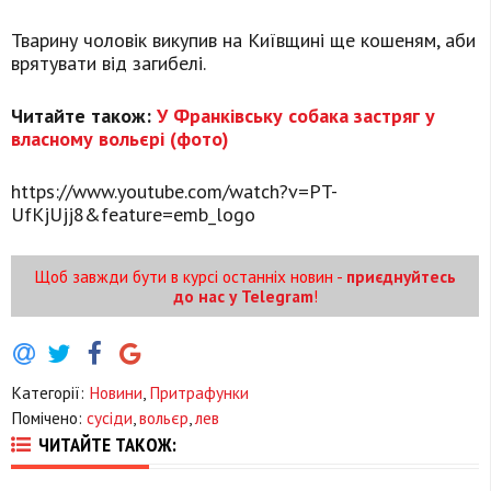
Тварину чоловік викупив на Київщині ще кошеням, аби
врятувати від загибелі.
Читайте також:
У Франківську собака застряг у
власному вольєрі (фото)
https://www.youtube.com/watch?v=PT-
UfKjUjj8&feature=emb_logo
Щоб завжди бути в курсі останніх новин -
приєднуйтесь
до нас у Telegram
!
Категорії:
Новини
,
Притрафунки
Помічено:
сусіди
,
вольєр
,
лев
ЧИТАЙТЕ ТАКОЖ: