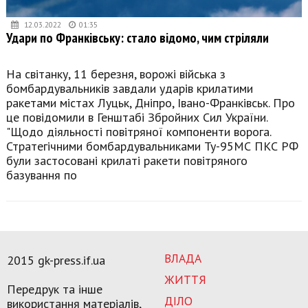
12.03.2022
01:35
Удари по Франківську: стало відомо, чим стріляли
На світанку, 11 березня, ворожі війська з
бомбардувальників завдали ударів крилатими
ракетами містах Луцьк, Дніпро, Івано-Франківськ. Про
це повідомили в Генштабі Збройних Сил України.
"Щодо діяльності повітряної компоненти ворога.
Стратегічними бомбардувальниками Ту-95МС ПКС РФ
були застосовані крилаті ракети повітряного
базування по
ВЛАДА
2015 gk-press.if.ua
ЖИТТЯ
Передрук та інше
ДІЛО
використання матеріалів,