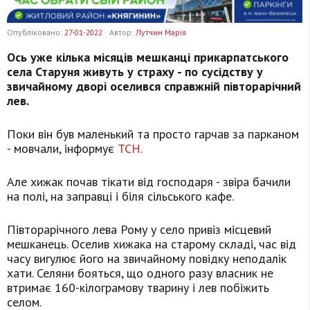
Опубліковано:
27-01-2022
Автор:
Лутчин Марія
Ось уже кілька місяців мешканці прикарпатського
села Старуня живуть у страху - по сусідству у
звичайному дворі оселився справжній півторарічний
лев.
Поки він був маленький та просто гарчав за парканом
- мовчали, інформує
ТСН.
Але хижак почав тікати від господаря - звіра бачили
на полі, на заправці і біля сільського кафе.
Півторарічного лева Рому у село привіз місцевий
мешканець. Оселив хижака на старому складі, час від
часу вигулює його на звичайному повідку неподалік
хати. Селяни бояться, що одного разу власник не
втримає 160-кілограмову тварину і лев побіжить
селом.