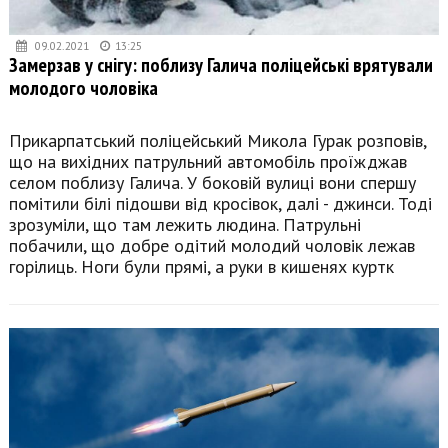
09.02.2021
13:25
Замерзав у снігу: поблизу Галича поліцейські врятували
молодого чоловіка
Прикарпатський поліцейський Микола Гурак розповів,
що на вихідних патрульний автомобіль проїжджав
селом поблизу Галича. У боковій вулиці вони спершу
помітили білі підошви від кросівок, далі - джинси. Тоді
зрозуміли, що там лежить людина. Патрульні
побачили, що добре одітий молодий чоловік лежав
горілиць. Ноги були прямі, а руки в кишенях куртк