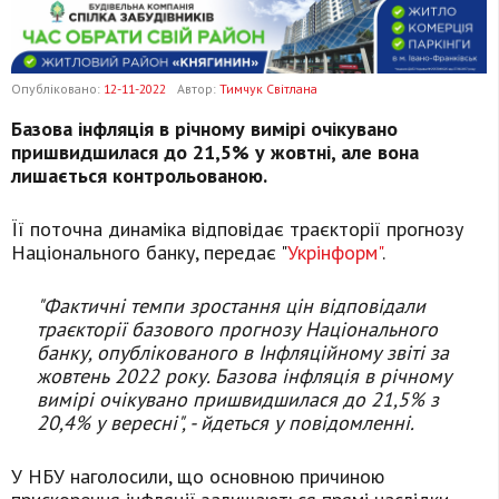
Опубліковано:
12-11-2022
Автор:
Тимчук Світлана
Базова інфляція в річному вимірі очікувано
пришвидшилася до 21,5% у жовтні, але вона
лишається контрольованою.
Її поточна динаміка відповідає траєкторії прогнозу
Національного банку, передає "
Укрінформ"
.
"Фактичні темпи зростання цін відповідали
траєкторії базового прогнозу Національного
банку, опублікованого в Інфляційному звіті за
жовтень 2022 року. Базова інфляція в річному
вимірі очікувано пришвидшилася до 21,5% з
20,4% у вересні", - йдеться у повідомленні.
У НБУ наголосили, що основною причиною