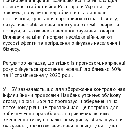
прискорення інфляції залишаються прямі наслідки
повномасштабної війни Росії проти України. Це,
зокрема, порушення виробництва та ланцюгів
постачання, зростання виробничих витрат бізнесу,
ситуативне збільшення попиту на окремі товари та
послуги, а також зниження пропонування товарів.
Впливали на ціни й непрямі наслідки війни, як-от
курсові ефекти та погіршення очікувань населення і
бізнесу.
Регулятор нагадав, що згідно із прогнозом, наприкінці
року очікується зростання інфляції до близько 30%
та її сповільнення у 2023 році.
У НБУ зазначають, що для збереження контролю над
інфляційними процесами Нацбанк утримує облікову
ставку на рівні 25% та прогнозує її збереження на
поточному рівні ще тривалий час. Це потрібно для
забезпечення привабливості гривневих активів,
зменшення тиску на валютному ринку, збалансування
очікувань і, зрештою, зниження інфляції у наступні