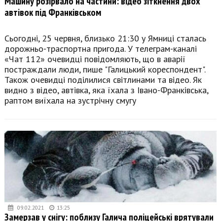
Машину розірвало на частини: відео зіткнення двох
автівок під Франківськом
Сьогодні, 25 червня, близько 21:30 у Ямниці сталась
дорожньо-траспортна пригода. У телеграм-каналі
«Чат 112» очевидці повідомляють, що в аварії
постраждали люди, пише "Галицький кореспондент".
Також очевидці поділилися світлинами та відео. Як
видно з відео, автівка, яка їхала з Івано-Франківська,
раптом виїхала на зустрічну смугу
09.02.2021
13:25
Замерзав у снігу: поблизу Галича поліцейські врятували