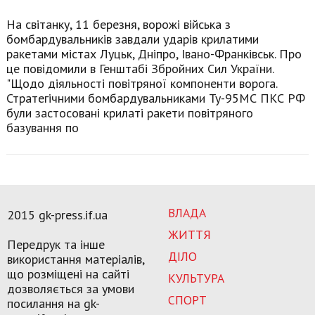
На світанку, 11 березня, ворожі війська з
бомбардувальників завдали ударів крилатими
ракетами містах Луцьк, Дніпро, Івано-Франківськ. Про
це повідомили в Генштабі Збройних Сил України.
"Щодо діяльності повітряної компоненти ворога.
Стратегічними бомбардувальниками Ту-95МС ПКС РФ
були застосовані крилаті ракети повітряного
базування по
ВЛАДА
2015 gk-press.if.ua
ЖИТТЯ
Передрук та інше
ДІЛО
використання матеріалів,
що розміщені на сайті
КУЛЬТУРА
дозволяється за умови
СПОРТ
посилання на gk-