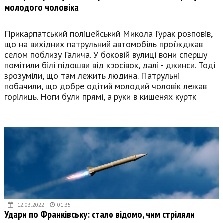
молодого чоловіка
Прикарпатський поліцейський Микола Гурак розповів,
що на вихідних патрульний автомобіль проїжджав
селом поблизу Галича. У боковій вулиці вони спершу
помітили білі підошви від кросівок, далі - джинси. Тоді
зрозуміли, що там лежить людина. Патрульні
побачили, що добре одітий молодий чоловік лежав
горілиць. Ноги були прямі, а руки в кишенях куртк
12.03.2022
01:35
Удари по Франківську: стало відомо, чим стріляли