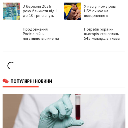
прийматимуть 1,2,5
З березня 2026
та 10 гривень
У наступному році
року банкноти від 1
НБУ очікує на
до 10 грн стануть
повернення в
недійсними
Україну близько 400
тис. мігрантів
Продовження
Потреби України
Росією війни
цьогоріч становлять
негативно вплине на
$45 мільярдів: глава
перспективи її
НБУ сказав, скільки
економіки, -
вже отримали
британська розвідка
ПОПУЛЯРНІ НОВИНИ