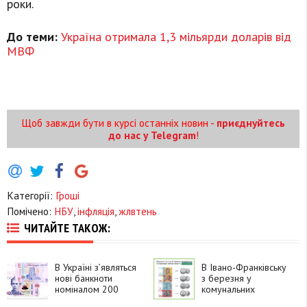
роки.
До теми:
Україна отримала 1,3 мільярди доларів від
МВФ
Щоб завжди бути в курсі останніх новин -
приєднуйтесь
до нас у Telegram
!
Категорії:
Гроші
Помічено:
НБУ
,
інфляція
,
жлвтень
ЧИТАЙТЕ ТАКОЖ:
В Україні з’являться
В Івано-Франківську
нові банкноти
з березня у
номіналом 200
комунальних
гривень
автобусах не