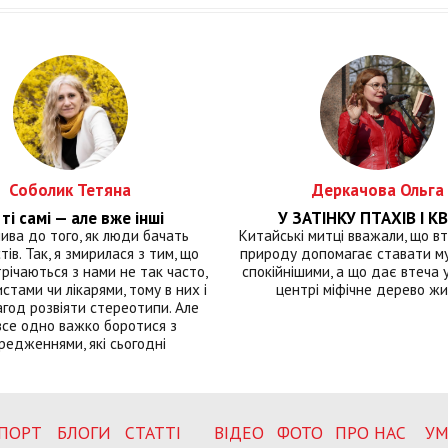
Соболик Тетяна
Деркачова Ольга
ті самі — але вже інші
У ЗАТІНКУ ПТАХІВ І КВ
лива до того, як люди бачать
Китайські митці вважали, що вт
тів. Так, я змирилася з тим, що
природу допомагає ставати м
річаються з нами не так часто,
спокійнішими, а що дає втеча у 
истами чи лікарями, тому в них і
центрі міфічне дерево ж
год розвіяти стереотипи. Але
все одно важко боротися з
редженнями, які сьогодні
ПОРТ
БЛОГИ
СТАТТІ
ВІДЕО
ФОТО
ПРО НАС
УМ