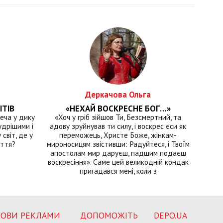
Деркачова Ольга
ІТІВ
«НЕХАЙ ВОСКРЕСНЕ БОГ…»
еча у дику
«Хоч у гріб зійшов Ти, Безсмертний, та
удрішими і
адову зруйнував ти силу, і воскрес єси як
світ, де у
переможець, Христе Боже, жінкам-
иття?
мироносицям звістивши: Радуйтеся, і Твоїм
апостолам мир даруєш, падшим подаєш
воскресіння». Саме цей великодній кондак
пригадався мені, коли з
ОВИ РЕКЛАМИ
ДОПОМОЖІТЬ
DEPO.UA