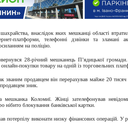
шахрайства, внаслідок яких мешканці області втратил
рнет-платформи, телефонні дзвінки та зламані а
осиланням на поліцію.
звернувся 28-річний мешканець П’ядицької громади.
 онлайн-покупки товару на одній із торговельних плат
так званим продавцем він перерахував майже 20 тисяч
допродавцем зник.
а мешканка Коломиї. Жінці зателефонував невідом
о нібито блокування банківської картки.
в потерпілу виконати низку фінансових операцій. У р