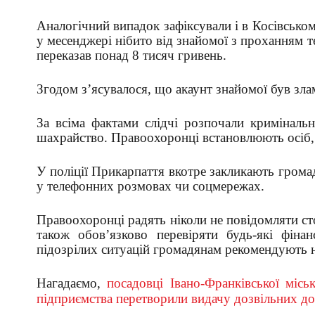
Аналогічний випадок зафіксували і в Косівсько
у месенджері нібито від знайомої з проханням 
переказав понад 8 тисяч гривень.
Згодом з’ясувалося, що акаунт знайомої був зла
За всіма фактами слідчі розпочали криміналь
шахрайство. Правоохоронці встановлюють осіб, 
У поліції Прикарпаття вкотре закликають гром
у телефонних розмовах чи соцмережах.
Правоохоронці радять ніколи не повідомляти ст
також обов’язково перевіряти будь-які фіна
підозрілих ситуацій громадянам рекомендують не
Нагадаємо,
посадовці Івано-Франківської місь
підприємства перетворили видачу дозвільних до