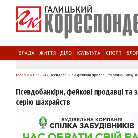
ВЛАДА
ЖИТТЯ
ДІЛО
КУЛЬТУРА
СПОРТ
БЛО
Головна
»
Новини
»
Псевдобанкіри, фейкові продавці та зламані акаунт
Псевдобанкіри, фейкові продавці та 
серію шахрайств