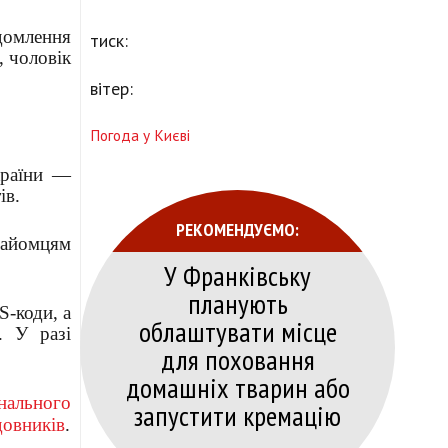
ідомлення
тиск:
, чоловік
вітер:
Погода у Києві
країни —
ів.
РЕКОМЕНДУЄМО:
найомцям
У Франківську
планують
S-коди, а
облаштувати місце
. У разі
для поховання
домашніх тварин або
унального
запустити кремацію
довників
.