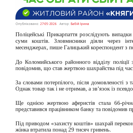
Опубліковано:
27-05-2026
Автор:
Бабій Ірина
Поліцейські Прикарпаття розслідують випадки 
суми коштів. Зловмисники діяли через інте
месенджерах, пише Галицький кореспондент з п
До Коломийського районного відділу поліції 
повідомив, що став жертвою шахрайства під час
За словами потерпілого, після домовленості з 
Однак товар так і не отримав, а зв’язок із псев
Ще однією жертвою аферистів стала 66-річн
представився працівником банку та повідомив пр
Під приводом «захисту коштів» шахрай перекона
жінка втратила понад 29 тисяч гривень.