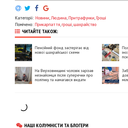
Категорії:
Новини
,
Людина
,
Притрафунки
,
Гроші
Помічено:
Прикарпаття
,
гроші
,
шахрайство
ЧИТАЙТЕ ТАКОЖ:
Пенсійний фонд застерігає від
Пол
нової шахрайської схеми
іно
пси
збу
На Верховинщині чоловік зарізав
Заб
незнайомця після суперечки про
дов
політику та намагався видати
міл
вбивство за самогубство
НАШІ КОЛУМНІСТИ ТА БЛОГЕРИ