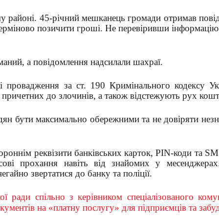
му районі. 45-річний мешканець громади отримав пов
терміново позичити гроші. Не перевіривши інформацію
маний, а повідомлення надсилали шахраї.
ні провадження за ст. 190 Кримінального кодексу У
причетних до злочинів, а також відстежують рух кошт
адян бути максимально обережними та не довіряти нез
ороннім реквізити банківських карток, PIN-коди та SM
нсові прохання навіть від знайомих у месенджерах
гайно звертатися до банку та поліції.
кої ради спільно з керівником спеціалізованого ком
кументів на «платну послугу» для підприємців та забу