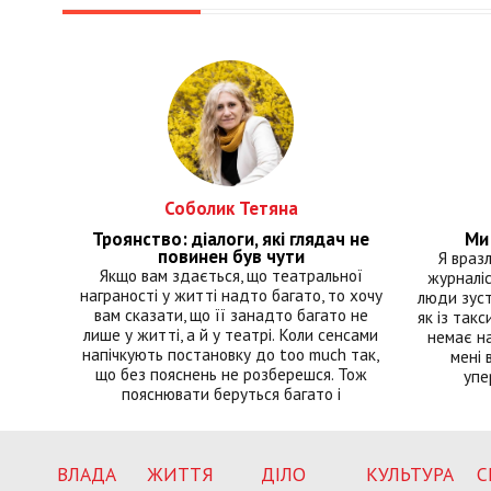
Соболик Тетяна
Троянство: діалоги, які глядач не
Ми 
повинен був чути
Я враз
Якщо вам здається, що театральної
журналіс
награності у житті надто багато, то хочу
люди зуст
вам сказати, що її занадто багато не
як із такс
лише у житті, а й у театрі. Коли сенсами
немає на
напічкують постановку до too much так,
мені 
що без пояснень не розберешся. Тож
упе
пояснювати беруться багато і
ВЛАДА
ЖИТТЯ
ДІЛО
КУЛЬТУРА
С