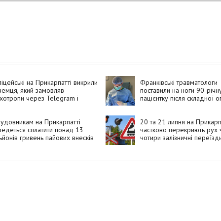
іцейські на Прикарпатті викрили
Франківські травматологи
земця, який замовляв
поставили на ноги 90-річн
хотропи через Telegram і
пацієнтку після складної о
вав їх покупцям
удовникам на Прикарпатті
20 та 21 липня на Прикарп
едеться сплатити понад 13
частково перекриють рух 
ьйонів гривень пайових внесків
чотири залізничні переїзд