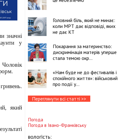
це небезпечно
Головний біль, який не минає:
коли МРТ дає відповіді, яких
не дає КТ
и значні
каунти у
Покарання за материнство:
дискримінація матерів уперше
стала темою окр...
 Чоловік
форм.
«Нам буде не до фестивалів і
спокійного життя»: військовий
про події у...
 гривень.
Переглянути всі статті >>
ий, який
Погода
Погода в
Івано-Франківську
езультаті
вологість: