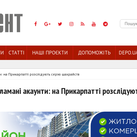
Пошук:
ГИ
СТАТТІ
НАШІ ПРОЄКТИ
ДОПОМОЖІТЬ
DEPO.U
и: на Прикарпатті розслідують серію шахрайств
зламані акаунти: на Прикарпатті розслідую