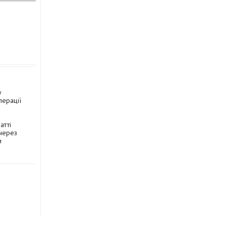
у
перації
атті
через
и