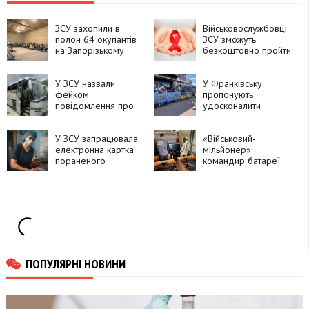
ЗСУ захопили в
Військовослужбовці
полон 64 окупантів
ЗСУ зможуть
на Запорізькому
безкоштовно пройти
напрямку
тестування на ВІЛ і
гепатити
У ЗСУ назвали
У Франківську
фейком
пропонують
повідомлення про
удосконалити
удар по автобусу з
механізм обліку
дитячою командою
полонених
на Брянщині
У ЗСУ запрацювала
«Військовий-
електронна картка
мільйонер»:
пораненого
командир батареї
купував квартири та
авто за дрони
ПОПУЛЯРНІ НОВИНИ