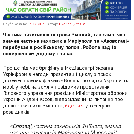
Опубліковано:
13-02-2023
Автор:
Пилипець Уляна
Частина захисників острова Зміїний, так само, як і
значна частина захисників Маріуполя та «Азовсталі»,
перебуває в російському полоні. Робота над їх
поверненням додому триває.
Про це під час брифінгу в Медіацентрі Україна-
Укрінформ з нагоди презентації циклу з трьох
документальних фільмів «Воєнна розвідка України: на
морі, у небі, на землі» повідомив представник
Головного управління розвідки Міністерства оборони
України Андрій Юсов, відповідаючи на питання про
долю захисників Зміїного,
йдеться
у телеграмі
розвідників.
«Справді, частина захисників Зміїного, значна
частина захисників Маріуполя та "Азовсталі"