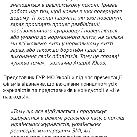
знаходяться в рашистському полоні. Триває
робота над тим, щоб кожен з них повернувся
додому. Ті хлопці і дівчата, які вже повернуті,
зараз проходять процес реабілітації,
постізоляційного супроводу і повертаються
або умовно до нормального життя, на скільки
ми всі можемо жити у нормальному житті
зараз, або також до боротьби і далі до
виконання своїх обов’язків. Тому це справді
чутлива тема», - зазначив Андрій Юсов.
Представник ГУР МО України під час презентації
фільмів відзначив, що важливим принципом усіх
журналістів та представників кіноіндустрії є «Не
нашкодь!».
«Тому що все відбувається і продовжує
відбуватися в режимі реального часу, є погляд
українських журналістів, українських
режисерів, міжнародних ЗМІ, які
документальною продукцією показують