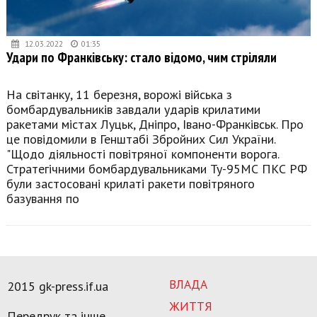
12.03.2022
01:35
Удари по Франківську: стало відомо, чим стріляли
На світанку, 11 березня, ворожі війська з
бомбардувальників завдали ударів крилатими
ракетами містах Луцьк, Дніпро, Івано-Франківськ. Про
це повідомили в Генштабі Збройних Сил України.
"Щодо діяльності повітряної компоненти ворога.
Стратегічними бомбардувальниками Ту-95МС ПКС РФ
були застосовані крилаті ракети повітряного
базування по
ВЛАДА
2015 gk-press.if.ua
ЖИТТЯ
Передрук та інше