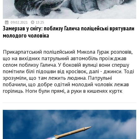
09.02.2021
13:25
Замерзав у снігу: поблизу Галича поліцейські врятували
молодого чоловіка
Прикарпатський поліцейський Микола Гурак розповів,
що на вихідних патрульний автомобіль проїжджав
селом поблизу Галича. У боковій вулиці вони спершу
помітили білі підошви від кросівок, далі - джинси. Тоді
зрозуміли, що там лежить людина. Патрульні
побачили, що добре одітий молодий чоловік лежав
горілиць. Ноги були прямі, а руки в кишенях куртк