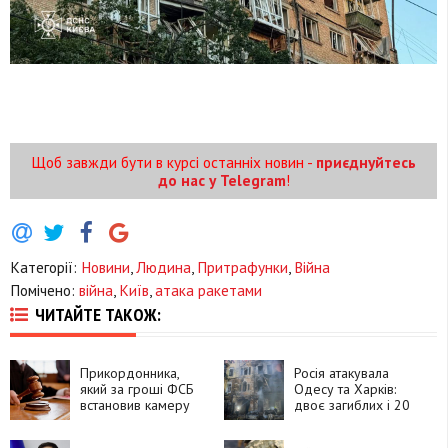
Щоб завжди бути в курсі останніх новин -
приєднуйтесь
до нас у Telegram
!
Категорії:
Новини
,
Людина
,
Притрафунки
,
Війна
Помічено:
війна
,
Київ
,
атака ракетами
ЧИТАЙТЕ ТАКОЖ:
Прикордонника,
Росія атакувала
який за гроші ФСБ
Одесу та Харків:
встановив камеру
двоє загиблих і 20
біля залізничної
постраждалих
станції, засудили до