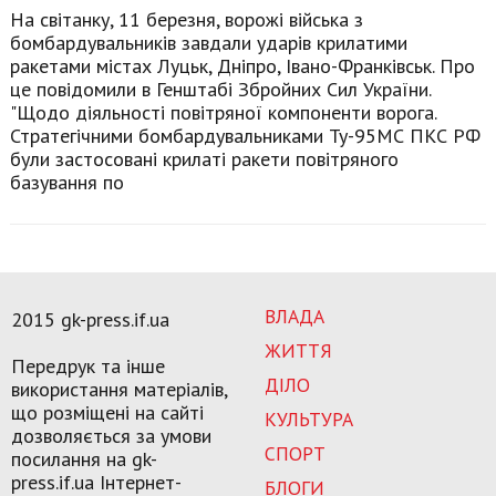
На світанку, 11 березня, ворожі війська з
бомбардувальників завдали ударів крилатими
ракетами містах Луцьк, Дніпро, Івано-Франківськ. Про
це повідомили в Генштабі Збройних Сил України.
"Щодо діяльності повітряної компоненти ворога.
Стратегічними бомбардувальниками Ту-95МС ПКС РФ
були застосовані крилаті ракети повітряного
базування по
ВЛАДА
2015 gk-press.if.ua
ЖИТТЯ
Передрук та інше
ДІЛО
використання матеріалів,
що розміщені на сайті
КУЛЬТУРА
дозволяється за умови
СПОРТ
посилання на gk-
press.if.ua Інтернет-
БЛОГИ