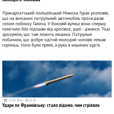
Прикарпатський поліцейський Микола Гурак розповів,
що на вихідних патрульний автомобіль проїжджав
селом поблизу Галича. У боковій вулиці вони спершу
помітили білі підошви від кросівок, далі - джинси. Тоді
зрозуміли, що там лежить людина. Патрульні
побачили, що добре одітий молодий чоловік лежав
горілиць. Ноги були прямі, а руки в кишенях куртк
12.03.2022
01:35
Удари по Франківську: стало відомо, чим стріляли