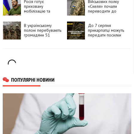
15 років
Росія готує
Військових полку
приховану
«Скеля» почали
мобілізацію та
переводити до
планує залучити до
інших підрозділів
50 тисяч військових
із КНДР, —
В українському
До 7 серпня
Володимир
полоні перебувають
прикарпатці можуть
Зеленський
громадяни 51
передати посилки
країни, які воювали
для захисників і
за Росію
рідних на фронті
ПОПУЛЯРНІ НОВИНИ