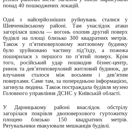
понад 40 пошкоджених локацій.
Одні з найсерйозніших руйнувань сталися у
Шевченківському районі. Там унаслідок атаки
загорілася школа — вогонь охопив другий поверх
будівлі на площі близько 300 квадратних метрів.
Також у п’ятиповерховому житловому будинку
було зруйновано частину під’їзду, а пожежа
поширилася з першого по п’ятий поверх. Крім
того, російський удар пошкодив бізнес-центр,
ринок та дев’ятиповерховий житловий будинок, де
влучання сталося між восьмим і дев’ятим
поверхами. Саме там, за попередньою інформацією,
загинула людина. Також постраждала будівля музею
Головного управління ДСНС у Київській області.
У Дарницькому районі внаслідок обстрілу
загорілася покрівля двоповерхового гуртожитку
площею близько 150 квадратних метрів.
Рятувальники евакуювали мешканців будівлі.