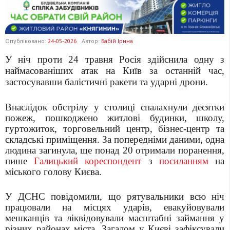
Опубліковано:
24-05-2026
Автор:
Бабій Ірина
У ніч проти 24 травня Росія здійснила одну з
наймасованіших атак на Київ за останній час,
застосувавши балістичні ракети та ударні дрони.
Внаслідок обстрілу у столиці спалахнули десятки
пожеж, пошкоджено житлові будинки, школу,
гуртожиток, торговельний центр, бізнес-центр та
складські приміщення. За попередніми даними, одна
людина загинула, ще понад 20 отримали поранення,
пише
Галицький кореспондент
з
посиланням
на
міського голову Києва.
У ДСНС повідомили, що рятувальники всю ніч
працювали на місцях ударів, евакуйовували
мешканців та ліквідовували масштабні займання у
різних районах міста. Загалом у Києві зафіксували