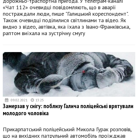
дорожньо-траспортна пригода. У телеграм-каналі
«Чат 112» очевидці повідомляють, що в аварії
постраждали люди, пише "Галицький кореспондент".
Також очевидці поділилися світлинами та відео. Як
видно з відео, автівка, яка їхала з Івано-Франківська,
раптом виїхала на зустрічну смугу
09.02.2021
13:25
Замерзав у снігу: поблизу Галича поліцейські врятували
молодого чоловіка
Прикарпатський поліцейський Микола Гурак розповів,
що на вихідних патрульний автомобіль проїжджав