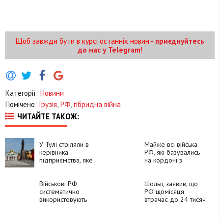
Щоб завжди бути в курсі останніх новин -
приєднуйтесь
до нас у Telegram
!
Категорії:
Новини
Помічено:
Грузія
,
РФ
,
гібридна війна
ЧИТАЙТЕ ТАКОЖ:
У Тулі стріляли в
Майже всі війська
керівника
РФ, які базувались
підприємства, яке
на кордоні з
виробляє
Фінляндією,
безпілотники
перекинули на війну
Військові РФ
в Україну
Шольц заявив, що
систематично
РФ щомісяця
використовують
втрачає до 24 тисяч
сексуальне
солдатів у війні
насильство як зброю
проти України