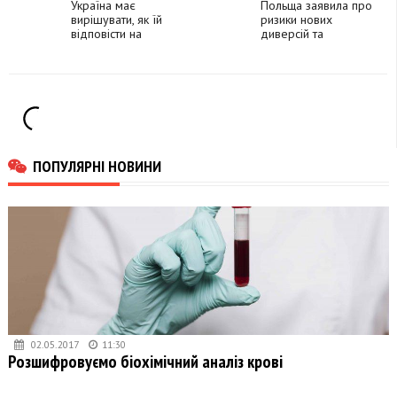
в Україні, - CNN
Україна має
Польща заявила про
вирішувати, як їй
ризики нових
відповісти на
диверсій та
пропозицію щодо
саботажу в Європі з
переговорів з РФ, -
боку РФ
Блінкен
ПОПУЛЯРНІ НОВИНИ
02.05.2017
11:30
Розшифровуємо біохімічний аналіз крові