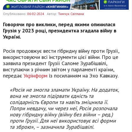
Опубліковано:
06-02-2024
Автор:
Тимчук Світлана
Говорячи про виклики, перед якими опинилася
Грузія у 2023 році, президентка згадала війну в
Україні.
Росія продовжує вести гібридну війну проти Грузії,
використовуючи всі інструменти цієї війни. Про це
заявила президент Грузії Саломе Зурабішвілі,
виступаючи з річним звітом у парламенті країни,
передає
Укрінформ
із посиланням на Эхо Кавказу.
«Росія не змогла зламати Україну. На додаток,
вона не змогла підірвати єдність та
солідарність Європи та навіть зміцнила її.
Попри невдачу, чи через неї, Росія розпочала
нову гібридну війну (війну без війни – ред.)
проти Грузії. Для неї використовує всі форми
та зброю», – зазначила Зурабішвілі.