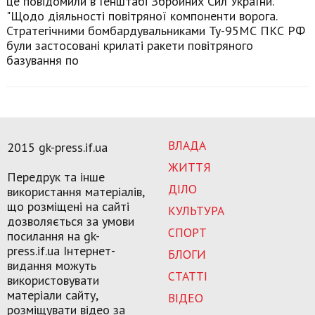
це повідомили в Генштабі Збройних Сил України.
"Щодо діяльності повітряної компоненти ворога.
Стратегічними бомбардувальниками Ту-95МС ПКС РФ
були застосовані крилаті ракети повітряного
базування по
ВЛАДА
2015 gk-press.if.ua
ЖИТТЯ
Передрук та інше
ДІЛО
використання матеріалів,
що розміщені на сайті
КУЛЬТУРА
дозволяється за умови
СПОРТ
посилання на gk-
press.if.ua Інтернет-
БЛОГИ
видання можуть
СТАТТІ
використовувати
матеріали сайту,
ВІДЕО
розміщувати відео за