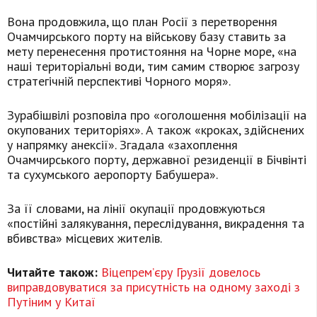
Вона продовжила, що план Росії з перетворення
Очамчирського порту на військову базу ставить за
мету перенесення протистояння на Чорне море, «на
наші територіальні води, тим самим створює загрозу
стратегічній перспективі Чорного моря».
Зурабішвілі розповіла про «оголошення мобілізації на
окупованих територіях». А також «кроках, здійснених
у напрямку анексії». Згадала «захоплення
Очамчирського порту, державної резиденції в Бічвінті
та сухумського аеропорту Бабушера».
За її словами, на лінії окупації продовжуються
«постійні залякування, переслідування, викрадення та
вбивства» місцевих жителів.
Читайте також:
Віцепрем’єру Грузії довелось
виправдовуватися за присутність на одному заході з
Путіним у Китаї