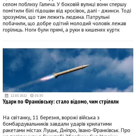
селом поблизу Галича. У боковій вулиці вони спершу
помітили білі підошви від кросівок, далі - джинси. Тоді
зрозуміли, що там лежить людина. Патрульні
побачили, що добре одітий молодий чоловік лежав
горілиць. Ноги були прямі, а руки в кишенях куртк
12.03.2022
01:35
Удари по Франківську: стало відомо, чим стріляли
На світанку, 11 березня, ворожі війська з
бомбардувальників завдали ударів крилатими
ракетами містах Луцьк, Дніпро, Івано-Франківськ. Про