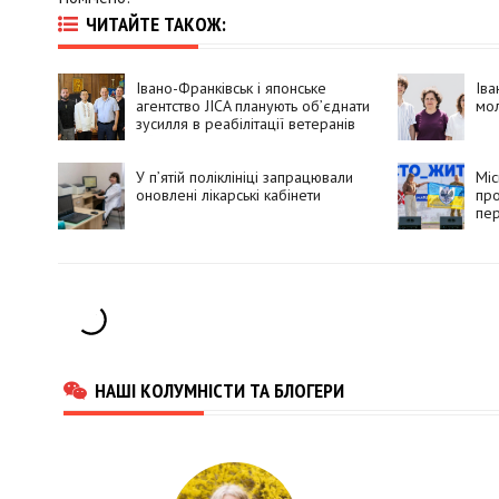
ЧИТАЙТЕ ТАКОЖ:
Івано-Франківськ і японське
Іва
агентство JICA планують об’єднати
мо
зусилля в реабілітації ветеранів
війни і цивільних
У п’ятій поліклініці запрацювали
Міс
оновлені лікарські кабінети
про
пер
НАШІ КОЛУМНІСТИ ТА БЛОГЕРИ