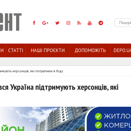
Пошук:
ГИ
СТАТТІ
НАШІ ПРОЄКТИ
ДОПОМОЖІТЬ
DEPO.U
римують херсонців, які потрапили в біду
вся Україна підтримують херсонців, які