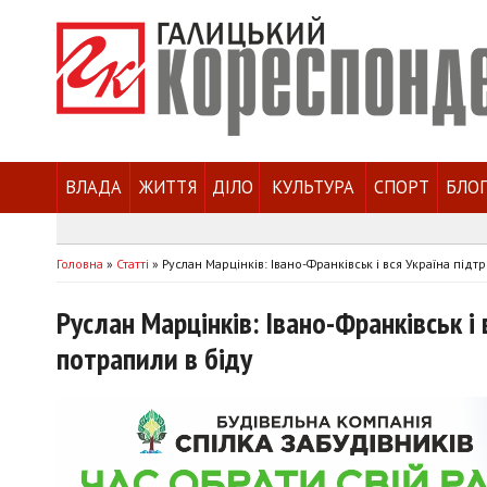
ВЛАДА
ЖИТТЯ
ДІЛО
КУЛЬТУРА
СПОРТ
БЛО
Головна
»
Статті
»
Руслан Марцінків: Івано-Франківськ і вся Україна підт
Руслан Марцінків: Івано-Франківськ і 
потрапили в біду