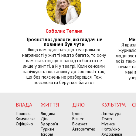
Соболик Тетяна
Троянство: діалоги, які глядач не
Ми 
повинен був чути
Я враз
Якщо вам здається, що театральної
журналіс
награності у житті надто багато, то хочу
люди зуст
вам сказати, що її занадто багато не
як із такс
лише у житті, а й у театрі. Коли сенсами
немає на
напічкують постановку до too much так,
мені 
що без пояснень не розберешся. Тож
упе
пояснювати беруться багато і
ВЛАДА
ЖИТТЯ
ДІЛО
КУЛЬТУРА
С
Політика
Людина
Гроші
Література
Комуналка
Діти
Бізнес
Театр
Офіційно
Здоров’я
Бюджет
Музика
Туризм
Авторитетно
Фото/кіно
Історія
Художники