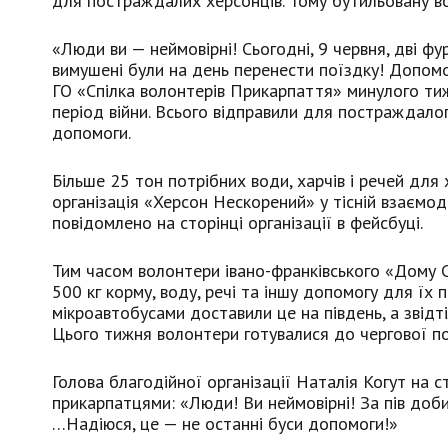
для постраждалих херсонців. Тому бутильовану во
«Люди ви — неймовірні! Сьогодні, 9 червня, дві фу
вимушені були на день перенести поїздку! Допомог
ГО «Спілка волонтерів Прикарпаття» минулого тиж
період війни. Всього відправили для постраждало
допомоги.
Більше 25 тон потрібних води, харчів і речей для 
організація «Херсон Нескорений» у тісній взаємо
повідомлено на сторінці організації в фейсбуці.
Тим часом волонтери івано-франківського «Дому С
500 кг корму, воду, речі та іншу допомогу для їх 
мікроавтобусами доставили це на південь, а звідті
Цього тижня волонтери готувалися до чергової п
Голова благодійної організації Наталія Когут на с
прикарпатцями: «Люди! Ви неймовірні! За пів доби
…Надіюся, це — не останні буси допомоги!»