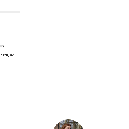
ону
ати, які
жина