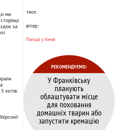
тиск:
що ми
сторінці
вітер:
їздок за
ної
Погода у Києві
РЕКОМЕНДУЄМО:
У Франківську
брали
ма
планують
5 котів.
облаштувати місце
для поховання
домашніх тварин або
Херсоні!
запустити кремацію