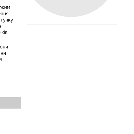
дужим
ення
ятунку
а
ків.
вони
онн
чі