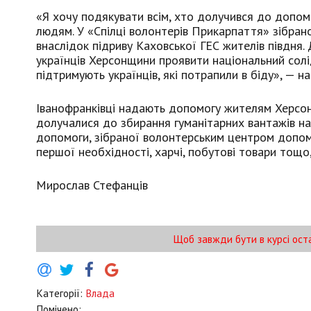
«Я хочу подякувати всім, хто долучився до допо
людям. У «Спілці волонтерів Прикарпаття» зібра
внаслідок підриву Каховської ГЕС жителів півдня
українців Херсонщини проявити національний солід
підтримують українців, які потрапили в біду», — н
Іванофранківці надають допомогу жителям Херсонщи
долучалися до збирання гуманітарних вантажів на
допомоги, зібраної волонтерським центром допомог
першої необхідності, харчі, побутові товари тощ
Мирослав Стефанців
Щоб завжди бути в курсі ост
Категорії:
Влада
Помічено: