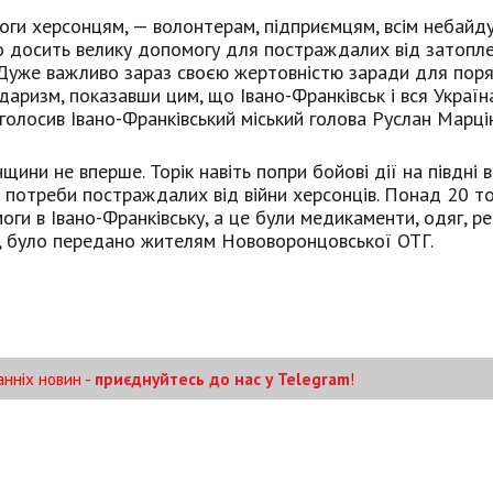
моги херсонцям, — волонтерам, підприємцям, всім небай
но досить велику допомогу для постраждалих від затопл
. Дуже важливо зараз своєю жертовністю заради для пор
аризм, показавши цим, що Івано-Франківськ і вся Україн
аголосив Івано-Франківський міський голова Руслан Марцін
ни не вперше. Торік навіть попри бойові дії на півдні 
 потреби постраждалих від війни херсонців. Понад 20 т
и в Івано-Франківську, а це були медикаменти, одяг, ре
о, було передано жителям Нововоронцовської ОТГ.
анніх новин -
приєднуйтесь до нас у Telegram
!