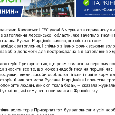
упантами Каховської ГЕС уночі 6 червня та спричинену ц
не затоплення Херсонської области, яке зачепило тисячі 
й голова Руслан Марцінків заявив, що місто готове
аслідок затоплення, і спільно з івано-франківськими вол
зував збір допомоги для постраждалих від затоплення хер
волонтерів Прикарпаття», що розмістилася на першому по
туди зносити все те, що може знадобитися на перший час
одушки, пледи, засоби особистої гігієни і навіть корм д
сторінці нашого мера Руслана Марцінківа і принесла тро
опомогти людям, яких спіткала біда», — сказала журналі
 українці, які вимушено опинилися в Франківську.
Спілки волонтерів Прикарпаття» був заповненим усім нео