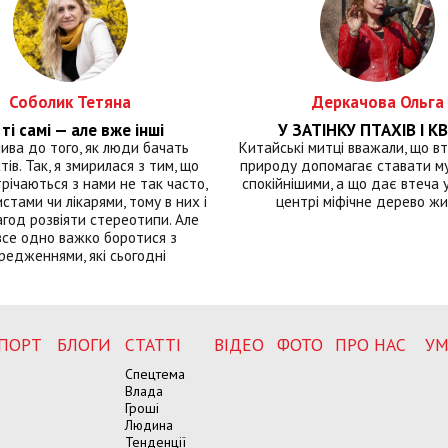
Соболик Тетяна
Деркачова Ольга
ті самі — але вже інші
У ЗАТІНКУ ПТАХІВ І КВ
лива до того, як люди бачать
Китайські митці вважали, що вт
тів. Так, я змирилася з тим, що
природу допомагає ставати м
річаються з нами не так часто,
спокійнішими, а що дає втеча у 
истами чи лікарями, тому в них і
центрі міфічне дерево ж
год розвіяти стереотипи. Але
все одно важко боротися з
редженнями, які сьогодні
ПОРТ
БЛОГИ
СТАТТІ
ВІДЕО
ФОТО
ПРО НАС
УМ
Спецтема
Влада
Гроші
Людина
Тенденції