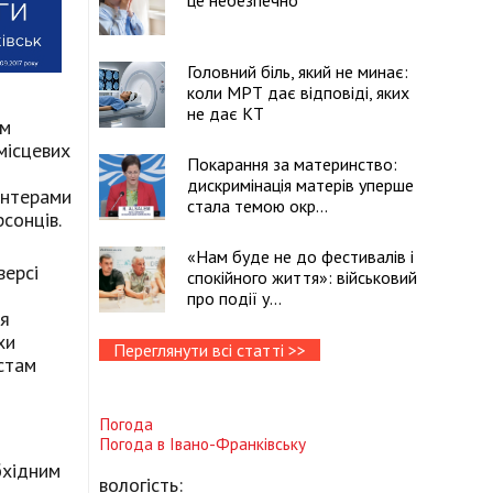
це небезпечно
Головний біль, який не минає:
коли МРТ дає відповіді, яких
не дає КТ
им
місцевих
Покарання за материнство:
дискримінація матерів уперше
онтерами
стала темою окр...
сонців.
«Нам буде не до фестивалів і
версі
спокійного життя»: військовий
про події у...
ля
хи
Переглянути всі статті >>
стам
Погода
Погода в
Івано-Франківську
бхідним
вологість: