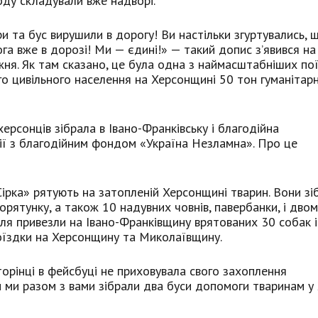
ду складували вже надворі.
ри та бус вирушили в дорогу! Ви настільки згуртувались, 
а вже в дорозі! Ми — єдині!» — такий допис з’явився на 
ня. Як там сказано, це була одна з наймасштабніших по
го цивільного населення на Херсонщині 50 тон гуманітар
херсонців зібрала в Івано-Франківську і благодійна
дії з благодійним фондом «Україна Незламна». Про це
ірка» рятують на затопленій Херсонщині тварин. Вони зі
порятунку, а також 10 надувних човнів, павербанки, і дво
ля привезли на Івано-Франківщину врятованих 30 собак і 
оїздки на Херсонщину та Миколаївщину.
торінці в фейсбуці не приховувала свого захоплення
 ми разом з вами зібрали два буси допомоги тваринам у 