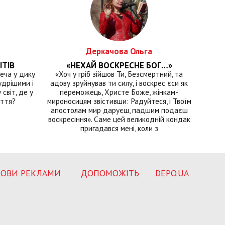
Деркачова Ольга
ІТІВ
«НЕХАЙ ВОСКРЕСНЕ БОГ…»
еча у дику
«Хоч у гріб зійшов Ти, Безсмертний, та
удрішими і
адову зруйнував ти силу, і воскрес єси як
світ, де у
переможець, Христе Боже, жінкам-
иття?
мироносицям звістивши: Радуйтеся, і Твоїм
апостолам мир даруєш, падшим подаєш
воскресіння». Саме цей великодній кондак
пригадався мені, коли з
ОВИ РЕКЛАМИ
ДОПОМОЖІТЬ
DEPO.UA