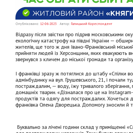
Опубліковано:
12-06-2023
Автор:
Галицький Кореспондент
Відразу після звістки про підрив московськими ок
екологічну катастрофу на півдні України — обшир
жителів, ще того ж дня Івано-Франківський міськи
прийняти людей із Херсонщини, яких евакуюють вн
звернувся з кличем до міської громади та органі
І франківці зразу ж потяглися до штабу «Спілки 
адмінбудинку на вул. Грушевського, 21, і почали 
постраждалим, — воду, їжу тривалого зберігання, п
домашніх тварин. «Дізналася про це на Instagram-
продуктів та одягу для постраждалих. Хочеться д
франківка Олена Дворецька. Допомогу зносили й ті
Буквально за лічені години склад у приміщенні «