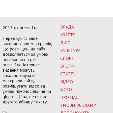
ВЛАДА
2015 gk-press.if.ua
ЖИТТЯ
Передрук та інше
ДІЛО
використання матеріалів,
що розміщені на сайті
КУЛЬТУРА
дозволяється за умови
СПОРТ
посилання на gk-
press.if.ua Інтернет-
БЛОГИ
видання можуть
СТАТТІ
використовувати
матеріали сайту,
ВІДЕО
розміщувати відео за
ФОТО
умови гіперпосилання на
gk-press.if.ua, не нижче
ПРО НАС
другого абзацу тексту.
УМОВИ РЕКЛАМИ
ДОПОМОЖІТЬ