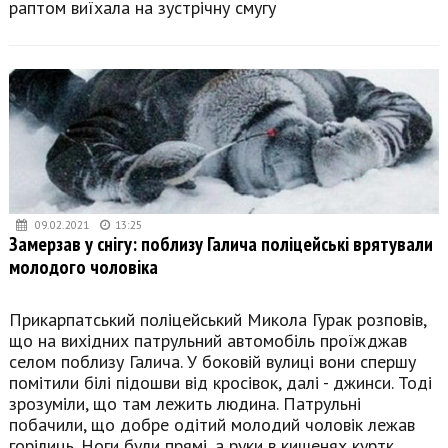
раптом виїхала на зустрічну смугу
09.02.2021
13:25
Замерзав у снігу: поблизу Галича поліцейські врятували
молодого чоловіка
Прикарпатський поліцейський Микола Гурак розповів,
що на вихідних патрульний автомобіль проїжджав
селом поблизу Галича. У боковій вулиці вони спершу
помітили білі підошви від кросівок, далі - джинси. Тоді
зрозуміли, що там лежить людина. Патрульні
побачили, що добре одітий молодий чоловік лежав
горілиць. Ноги були прямі, а руки в кишенях куртк