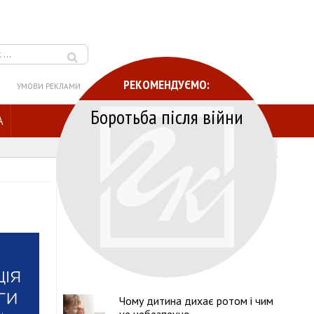
РЕКОМЕНДУЄМО:
УМОВИ РЕКЛАМИ
Боротьба після війни
A
Чому дитина дихає ротом і чим