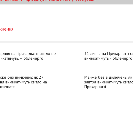
мкнення
ерпня на Прикарпатті світло не
31 липня на Прикарпатті с
икатимуть, – обленерго
вимикатимуть, - обленерго
же без вимкнень: як 27
Майже без відключень: як
ня вимикатимуть світло на
завтра вимикатимуть світл
карпатті
Прикарпатті