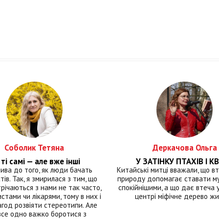
Соболик Тетяна
Деркачова Ольга
ті самі — але вже інші
У ЗАТІНКУ ПТАХІВ І КВ
лива до того, як люди бачать
Китайські митці вважали, що вт
тів. Так, я змирилася з тим, що
природу допомагає ставати м
річаються з нами не так часто,
спокійнішими, а що дає втеча у 
истами чи лікарями, тому в них і
центрі міфічне дерево ж
год розвіяти стереотипи. Але
все одно важко боротися з