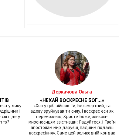
Деркачова Ольга
ІТІВ
«НЕХАЙ ВОСКРЕСНЕ БОГ…»
еча у дику
«Хоч у гріб зійшов Ти, Безсмертний, та
удрішими і
адову зруйнував ти силу, і воскрес єси як
світ, де у
переможець, Христе Боже, жінкам-
иття?
мироносицям звістивши: Радуйтеся, і Твоїм
апостолам мир даруєш, падшим подаєш
воскресіння». Саме цей великодній кондак