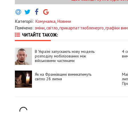
Категорії:
Комуналка
,
Новини
Помічено:
зміни
,
світло
,
прикарпаттяобленерго
,
графіки ви
ЧИТАЙТЕ ТАКОЖ:
В Україні запускають нову модель
4 с
розподілу мобілізованих між
вим
військовими частинами
Як на Франківщині вимикатимуть
Май
світло 28 липня
лип
При