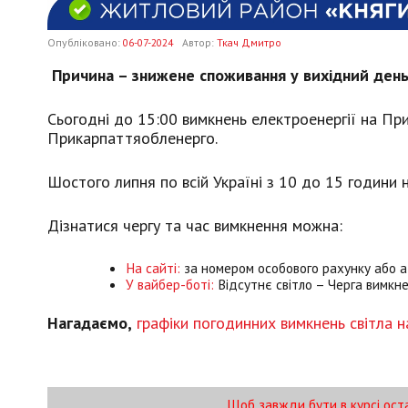
Опубліковано:
06-07-2024
Автор:
Ткач Дмитро
Причина – знижене споживання у вихідний день 
Сьогодні до 15:00 вимкнень електроенергії на Пр
Прикарпаттяобленерго.
Шостого липня по всій Україні з 10 до 15 години 
Дізнатися чергу та час вимкнення можна:
На сайті:
за номером особового рахунку або а
У вайбер-боті:
Відсутнє світло – Черга вимкне
Нагадаємо,
графіки погодинних вимкнень світла 
Щоб завжди бути в курсі ост