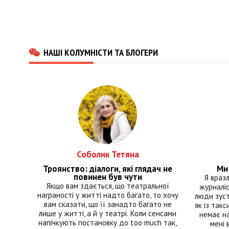
НАШІ КОЛУМНІСТИ ТА БЛОГЕРИ
Соболик Тетяна
Троянство: діалоги, які глядач не
Ми 
повинен був чути
Я враз
Якщо вам здається, що театральної
журналіс
награності у житті надто багато, то хочу
люди зуст
вам сказати, що її занадто багато не
як із такс
лише у житті, а й у театрі. Коли сенсами
немає на
напічкують постановку до too much так,
мені 