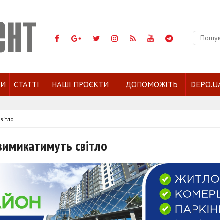
Пошук:
ГИ
СТАТТІ
НАШІ ПРОЄКТИ
ДОПОМОЖІТЬ
DEPO.U
вітло
 вимикатимуть світло