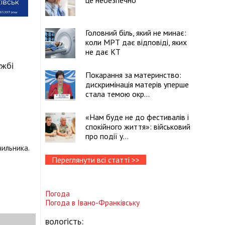
це небезпечно
Головний біль, який не минає:
коли МРТ дає відповіді, яких
не дає КТ
ужбі
Покарання за материнство:
дискримінація матерів уперше
стала темою окр...
«Нам буде не до фестивалів і
спокійного життя»: військовий
про події у...
чильника.
Переглянути всі статті >>
Погода
Погода в
Івано-Франківську
вологість: