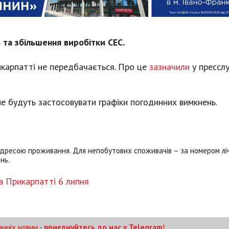
та збільшення виробітки СЕС.
икарпатті не передбачається. Про це
зазначили
у прессл
не будуть застосовувати графіки погодинних вимкнень.
дресою проживання. Для непобутових споживачів – за номером лі
нь.
на Прикарпатті 6 липня
анніх новин -
приєднуйтесь до нас у Telegram
!