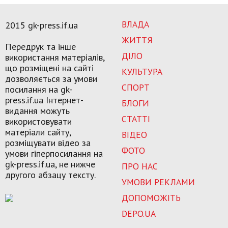
ВЛАДА
2015 gk-press.if.ua
ЖИТТЯ
Передрук та інше
ДІЛО
використання матеріалів,
що розміщені на сайті
КУЛЬТУРА
дозволяється за умови
СПОРТ
посилання на gk-
press.if.ua Інтернет-
БЛОГИ
видання можуть
СТАТТІ
використовувати
матеріали сайту,
ВІДЕО
розміщувати відео за
ФОТО
умови гіперпосилання на
gk-press.if.ua, не нижче
ПРО НАС
другого абзацу тексту.
УМОВИ РЕКЛАМИ
ДОПОМОЖІТЬ
DEPO.UA