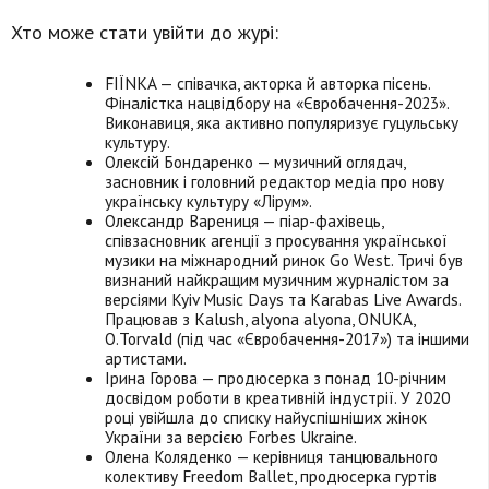
Хто може стати увійти до журі:
FIЇNKA — співачка, акторка й авторка пісень.
Фіналістка нацвідбору на «Євробачення-2023».
Виконавиця, яка активно популяризує гуцульську
культуру.
Олексій Бондаренко — музичний оглядач,
засновник і головний редактор медіа про нову
українську культуру «Лірум».
Олександр Варениця — піар-фахівець,
співзасновник агенції з просування української
музики на міжнародний ринок Go West. Тричі був
визнаний найкращим музичним журналістом за
версіями Kyiv Music Days та Karabas Live Awards.
Працював з Kalush, alyona alyona, ONUKA,
O.Torvald (під час «Євробачення-2017») та іншими
артистами.
Ірина Горова — продюсерка з понад 10-річним
досвідом роботи в креативній індустрії. У 2020
році увійшла до списку найуспішніших жінок
України за версією Forbes Ukraine.
Олена Коляденко — керівниця танцювального
колективу Freedom Ballet, продюсерка гуртів