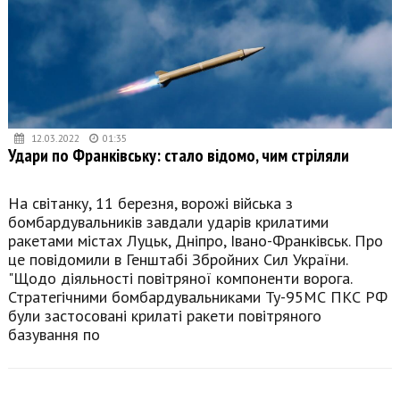
12.03.2022
01:35
Удари по Франківську: стало відомо, чим стріляли
На світанку, 11 березня, ворожі війська з
бомбардувальників завдали ударів крилатими
ракетами містах Луцьк, Дніпро, Івано-Франківськ. Про
це повідомили в Генштабі Збройних Сил України.
"Щодо діяльності повітряної компоненти ворога.
Стратегічними бомбардувальниками Ту-95МС ПКС РФ
були застосовані крилаті ракети повітряного
базування по