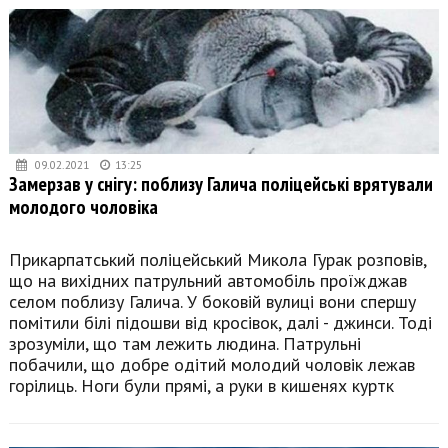
09.02.2021
13:25
Замерзав у снігу: поблизу Галича поліцейські врятували
молодого чоловіка
Прикарпатський поліцейський Микола Гурак розповів,
що на вихідних патрульний автомобіль проїжджав
селом поблизу Галича. У боковій вулиці вони спершу
помітили білі підошви від кросівок, далі - джинси. Тоді
зрозуміли, що там лежить людина. Патрульні
побачили, що добре одітий молодий чоловік лежав
горілиць. Ноги були прямі, а руки в кишенях куртк