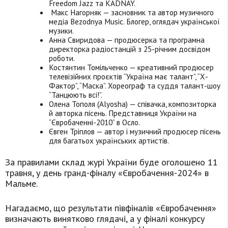
Freedom Jazz та KADNAY.
Макс Нагорняк — засновник та автор музичного
медіа Bezodnya Music. Блогер, оглядач української
музики.
Анна Свиридова — продюсерка та програмна
директорка радіостанцій з 25-річним досвідом
роботи.
Костянтин Томільченко — креативний продюсер
телевізійних проєктів “Україна має талант”, “Х-
Фактор”, “Маска”. Хореограф та суддя талант-шоу
“Танцюють всі!”.
Олена Тополя (Alyosha) — співачка, композиторка
й авторка пісень. Представниця України на
“Євробаченні-2010” в Осло.
Євген Тріплов — автор і музичний продюсер пісень
для багатьох українських артистів.
За правилами склад журі України буде оголошено 11
травня, у день гранд-фіналу «Євробачення-2024» в
Мальме.
Нагадаємо, що результати півфіналів «Євробачення»
визначають винятково глядачі, а у фіналі конкурсу