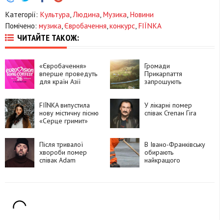
Категорії:
Культура
,
Людина
,
Музика
,
Новини
Помічено:
музика
,
Євробачення
,
конкурс
,
FIЇNKA
ЧИТАЙТЕ ТАКОЖ:
«Євробачення»
Громади
вперше проведуть
Прикарпаття
для країн Азії
запрошують
долучитися до
конкурсу «Найкращі
FIЇNKA випустила
туристичні села
У лікарні помер
нову містичну пісню
2026»
співак Степан Гіга
«Серце гримит»
Після тривалої
В Івано-Франківську
хвороби помер
обирають
співак Adam
найкращого
двірника року