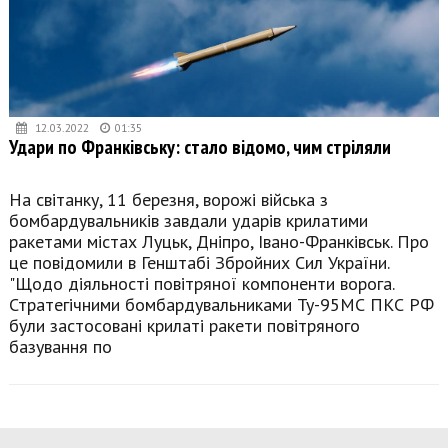
12.03.2022
01:35
Удари по Франківську: стало відомо, чим стріляли
На світанку, 11 березня, ворожі війська з
бомбардувальників завдали ударів крилатими
ракетами містах Луцьк, Дніпро, Івано-Франківськ. Про
це повідомили в Генштабі Збройних Сил України.
"Щодо діяльності повітряної компоненти ворога.
Стратегічними бомбардувальниками Ту-95МС ПКС РФ
були застосовані крилаті ракети повітряного
базування по