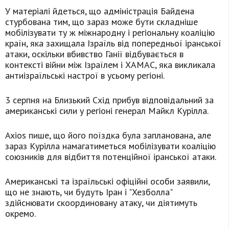
У матеріалі йдеться, що адміністрація Байдена
стурбована тим, що зараз може бути складніше
мобілізувати ту ж міжнародну і регіональну коаліцію
країн, яка захищала Ізраїль від попередньої іранської
атаки, оскільки вбивство Ганії відбувається в
контексті війни між Ізраїлем і ХАМАС, яка викликала
антиізраїльські настрої в усьому регіоні.
3 серпня на Близький Схід прибув відповідальний за
американські сили у регіоні генерал Майкл Курілла.
Axios пише, що його поїздка була запланована, але
зараз Курілла намагатиметься мобілізувати коаліцію
союзників для відбиття потенційної іранської атаки.
Американські та ізраїльські офіційні особи заявили,
що не знають, чи будуть Іран і "Хезболла"
здійснювати скоординовану атаку, чи діятимуть
окремо.