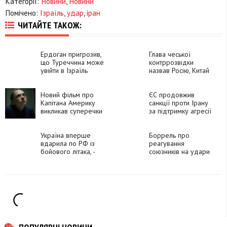
Категорії:
Новини
,
Новини
Помічено:
Ізраїль
,
удар
,
іран
ЧИТАЙТЕ ТАКОЖ:
Ердоган пригрозив,
Глава чеської
що Туреччина може
контррозвідки
увійти в Ізраїль
назвав Росію, Китай
та Іран найбільшими
загрозами для
Новий фільм про
Європи
ЄС продовжив
Капітана Америку
санкції проти Ірану
викликав суперечки
за підтримку агресії
в соцмережах
РФ проти України
через персонажку з
Ізраїлю
Україна вперше
Боррель про
вдарила по РФ із
реагування
бойового літака, -
союзників на удари
Sky News
по Україні та
Ізраїлю: не можна
дати однакову
відповідь, адже
обставини не
однакові
ПОПУЛЯРНІ НОВИНИ