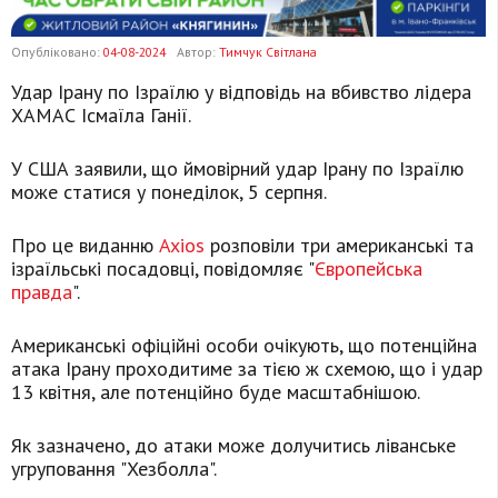
Опубліковано:
04-08-2024
Автор:
Тимчук Світлана
Удар Ірану по Ізраїлю у відповідь на вбивство лідера
ХАМАС Ісмаїла Ганії.
У США заявили, що ймовірний удар Ірану по Ізраїлю
може статися у понеділок, 5 серпня.
Про це виданню
Axios
розповіли три американські та
ізраїльські посадовці, повідомляє "
Європейська
правда
".
Американські офіційні особи очікують, що потенційна
атака Ірану проходитиме за тією ж схемою, що і удар
13 квітня, але потенційно буде масштабнішою.
Як зазначено, до атаки може долучитись ліванське
угруповання "Хезболла".