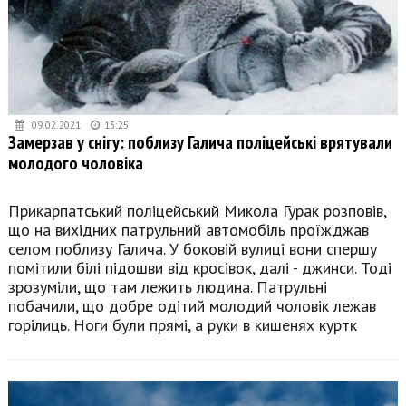
09.02.2021
13:25
Замерзав у снігу: поблизу Галича поліцейські врятували
молодого чоловіка
Прикарпатський поліцейський Микола Гурак розповів,
що на вихідних патрульний автомобіль проїжджав
селом поблизу Галича. У боковій вулиці вони спершу
помітили білі підошви від кросівок, далі - джинси. Тоді
зрозуміли, що там лежить людина. Патрульні
побачили, що добре одітий молодий чоловік лежав
горілиць. Ноги були прямі, а руки в кишенях куртк