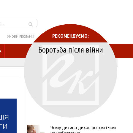
РЕКОМЕНДУЄМО:
УМОВИ РЕКЛАМИ
Боротьба після війни
A
Чому дитина дихає ротом і чим