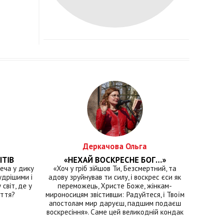
Деркачова Ольга
ІТІВ
«НЕХАЙ ВОСКРЕСНЕ БОГ…»
еча у дику
«Хоч у гріб зійшов Ти, Безсмертний, та
удрішими і
адову зруйнував ти силу, і воскрес єси як
світ, де у
переможець, Христе Боже, жінкам-
иття?
мироносицям звістивши: Радуйтеся, і Твоїм
апостолам мир даруєш, падшим подаєш
воскресіння». Саме цей великодній кондак