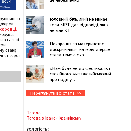
це небезпечно
 рушницею
Головний біль, який не минає:
 джерел.
коли МРТ дає відповіді, яких
хоронці.
не дає КТ
 керував
ч в салоні
Покарання за материнство:
три
дискримінація матерів уперше
у стані) і
стала темою окр...
чної зброї
«Нам буде не до фестивалів і
спокійного життя»: військовий
про події у...
Переглянути всі статті >>
Погода
Погода в
Івано-Франківську
вологість: