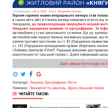
Опубліковано:
29-11-2018
Автор:
Людмила Оленюк
Героєм гарячих новин вчорашнього вечора став голов
в салоні авто, війт в п’яному вигляді намагався втекти від 
Нагадаємо,
до правоохоронців звернулися місцеві жите
Невдовзі порушника виявили та оштрафували.
За
інф
автомобілем у стані алкогольного сп’яніння. Ще до зупинки
автомобіля мав гладкоствольну мисливську рушницю, яку пе
адміністративні протоколи за ст. 85 (Порушення правил вико
ст. 191 (Порушення громадянами правил зберігання, носінн
і бойових припасів) КУпАП. Рушницю вилучили для проведе
кореспондента" сільський голова с. Довге інформацію щод
Щоб завжди бути в курсі ост
Категорії:
Людина
,
Притрафунки
,
Фото
Помічено:
Прикарпаття
,
алкоголь
,
зброя
,
сільський голова
ЧИТАЙТЕ ТАКОЖ:
Українська компанія презентувала
Пол