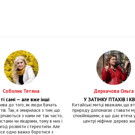
Соболик Тетяна
Деркачова Ольга
ті самі — але вже інші
У ЗАТІНКУ ПТАХІВ І КВ
лива до того, як люди бачать
Китайські митці вважали, що вт
тів. Так, я змирилася з тим, що
природу допомагає ставати м
річаються з нами не так часто,
спокійнішими, а що дає втеча у 
истами чи лікарями, тому в них і
центрі міфічне дерево ж
год розвіяти стереотипи. Але
все одно важко боротися з