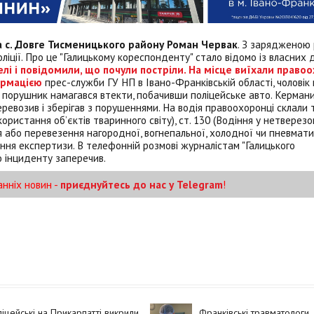
а с. Довге Тисменицького району Роман Червак
. З зарядженою
поліції. Про це "Галицькому кореспонденту" стало відомо із власних
лі і повідомили, що почули постріли. На місце виїхали правоо
ормацією
прес-служби ГУ НП в Івано-Франківській області, чоловік
, порушник намагався втекти, побачивши поліцейське авто. Кермани
ревозив і зберігав з порушеннями. На водія правоохоронці склали 
ристання об’єктів тваринного світу), ст. 130 (Водіння у нетверезом
я або перевезення нагородної, вогнепальної, холодної чи пневмати
ння експертизи. В телефонній розмові журналістам "Галицького
о інциденту заперечив.
анніх новин -
приєднуйтесь до нас у Telegram
!
іцейські на Прикарпатті викрили
Франківські травматологи