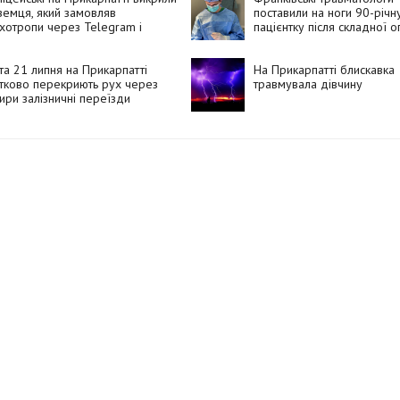
земця, який замовляв
поставили на ноги 90-річн
хотропи через Telegram і
пацієнтку після складної о
вав їх покупцям
та 21 липня на Прикарпатті
На Прикарпатті блискавка
тково перекриють рух через
травмувала дівчину
ири залізничні переїзди