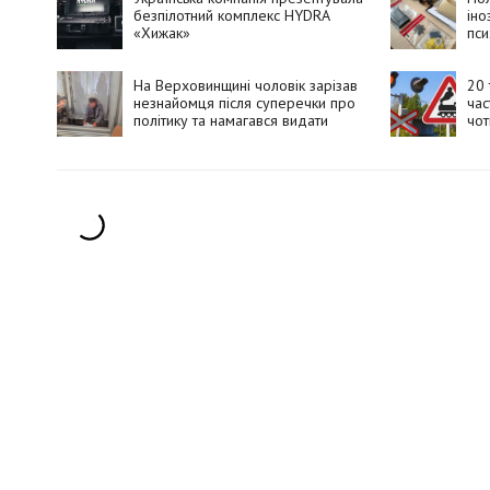
безпілотний комплекс HYDRA
іно
«Хижак»
пси
збу
На Верховинщині чоловік зарізав
20 
незнайомця після суперечки про
час
політику та намагався видати
чот
вбивство за самогубство