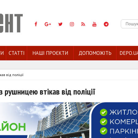
Пошук:
ГИ
СТАТТІ
НАШІ ПРОЄКТИ
ДОПОМОЖІТЬ
DEPO.U
кав від поліції
із рушницею втікав від поліції