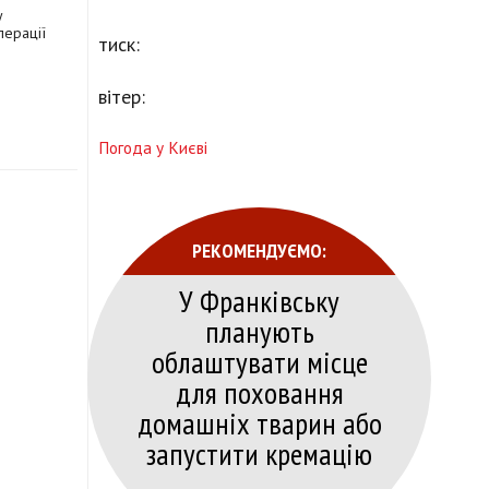
у
перації
тиск:
вітер:
Погода у Києві
РЕКОМЕНДУЄМО:
У Франківську
планують
облаштувати місце
для поховання
домашніх тварин або
запустити кремацію