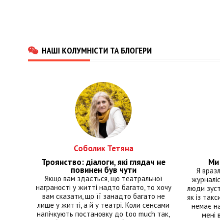
НАШІ КОЛУМНІСТИ ТА БЛОГЕРИ
Соболик Тетяна
Троянство: діалоги, які глядач не
Ми 
повинен був чути
Я враз
Якщо вам здається, що театральної
журналіс
награності у житті надто багато, то хочу
люди зуст
вам сказати, що її занадто багато не
як із такс
лише у житті, а й у театрі. Коли сенсами
немає на
напічкують постановку до too much так,
мені 