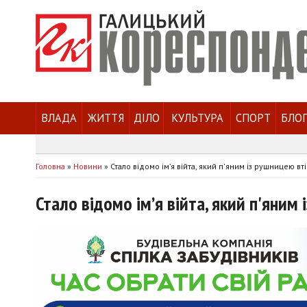
ВЛАДА
ЖИТТЯ
ДІЛО
КУЛЬТУРА
СПОРТ
БЛО
Головна
»
Новини
»
Стало відомо ім’я війта, який п'яним із рушницею вті
Стало відомо ім’я війта, який п'яним 