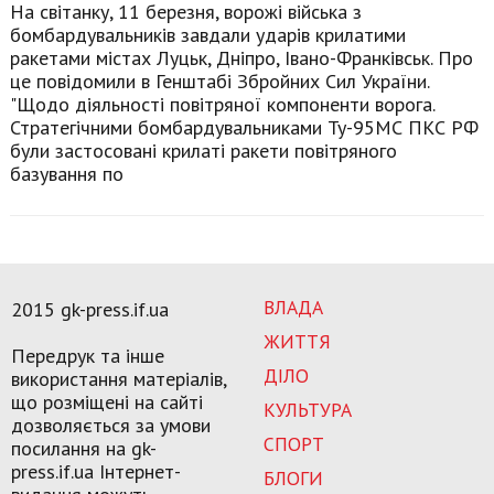
На світанку, 11 березня, ворожі війська з
бомбардувальників завдали ударів крилатими
ракетами містах Луцьк, Дніпро, Івано-Франківськ. Про
це повідомили в Генштабі Збройних Сил України.
"Щодо діяльності повітряної компоненти ворога.
Стратегічними бомбардувальниками Ту-95МС ПКС РФ
були застосовані крилаті ракети повітряного
базування по
ВЛАДА
2015 gk-press.if.ua
ЖИТТЯ
Передрук та інше
ДІЛО
використання матеріалів,
що розміщені на сайті
КУЛЬТУРА
дозволяється за умови
СПОРТ
посилання на gk-
press.if.ua Інтернет-
БЛОГИ