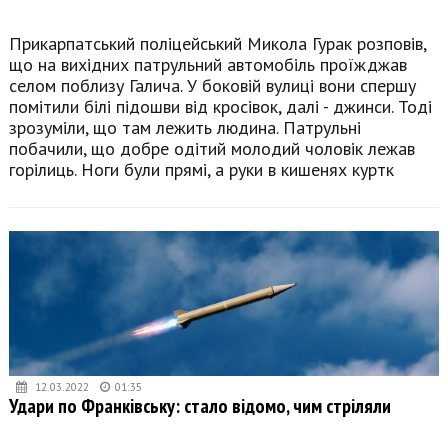
Прикарпатський поліцейський Микола Гурак розповів,
що на вихідних патрульний автомобіль проїжджав
селом поблизу Галича. У боковій вулиці вони спершу
помітили білі підошви від кросівок, далі - джинси. Тоді
зрозуміли, що там лежить людина. Патрульні
побачили, що добре одітий молодий чоловік лежав
горілиць. Ноги були прямі, а руки в кишенях куртк
12.03.2022
01:35
Удари по Франківську: стало відомо, чим стріляли