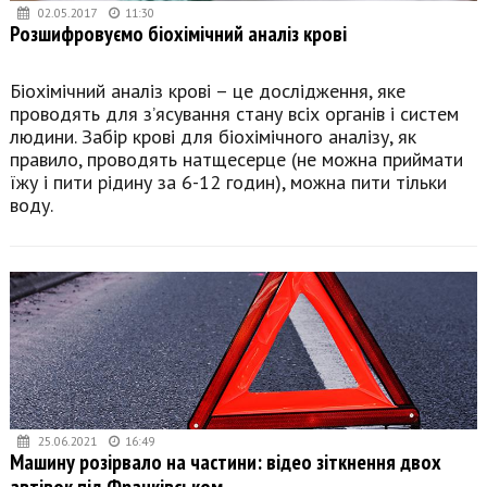
02.05.2017
11:30
Розшифровуємо біохімічний аналіз крові
Біохімічний аналіз крові – це дослідження, яке
проводять для з’ясування стану всіх органів і систем
людини. Забір крові для біохімічного аналізу, як
правило, проводять натщесерце (не можна приймати
їжу і пити рідину за 6-12 годин), можна пити тільки
воду.
25.06.2021
16:49
Машину розірвало на частини: відео зіткнення двох
автівок під Франківськом