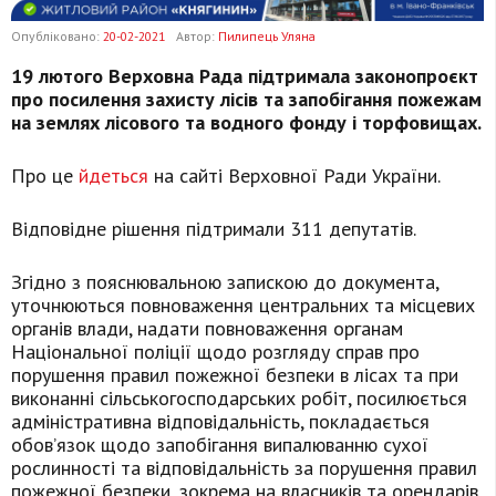
Опубліковано:
20-02-2021
Автор:
Пилипець Уляна
19 лютого Верховна Рада підтримала законопроєкт
про посилення захисту лісів та запобігання пожежам
на землях лісового та водного фонду і торфовищах.
Про це
йдеться
на сайті Верховної Ради України.
Відповідне рішення підтримали 311 депутатів.
Згідно з пояснювальною запискою до документа,
уточнюються повноваження центральних та місцевих
органів влади, надати повноваження органам
Національної поліції щодо розгляду справ про
порушення правил пожежної безпеки в лісах та при
виконанні сільськогосподарських робіт, посилюється
адміністративна відповідальність, покладається
обов’язок щодо запобігання випалюванню сухої
рослинності та відповідальність за порушення правил
пожежної безпеки, зокрема на власників та орендарів