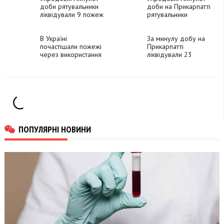
доби рятувальники
доби на Прикарпатті
ліквідували 9 пожеж
рятувальники
на Прикарпатті
зареєстрували вісім
пожеж
В Україні
За минулу добу на
почастішали пожежі
Прикарпатті
через використання
ліквідували 23
резервних джерел
пожежі, з них 16 - в
живлення, - ДСНС
природних
екосистемах
ПОПУЛЯРНІ НОВИНИ