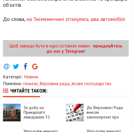
об’єктів.
До слова,
на Тисмениччині зіткнулись два автомобілі
Щоб завжди бути в курсі останніх новин -
приєднуйтесь
до нас у Telegram
!
Категорії:
Новини
Помічено:
пожежі
,
Верховна рада
,
лісове господарство
ЧИТАЙТЕ ТАКОЖ:
За добу на
До Верховної Ради
Прикарпатті
внесли
ліквідували 31
законопроєкт про
пожежу
повернення
вихідних у святкові
Упродовж минулої
дні
Упродовж минулої