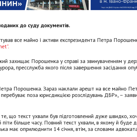
поданих до суду документів.
штував все майно і активи експрезидента Петра Порошен
net".
 який захищає Порошенка у справі за звинуваченням у дер
урора, пресслужба якого після завершення засідання опу
Петра Порошенка. Зараз наклали арешт на все майно Пе
 перебуває поза юрисдикцією розслідувань ДБР», – заяви
ь те, що текст ухвали був підготовлений дуже швидко, хо
піти більше часу. Повний текст ухвали, в якому й буде 
ька має оприлюднити 14 січня, втім, за словами адвоката