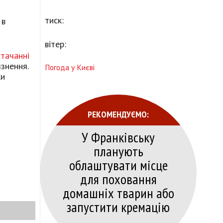
тиск:
 в
вітер:
тачанні
знення.
Погода у Києві
ки
РЕКОМЕНДУЄМО:
У Франківську
планують
облаштувати місце
для поховання
домашніх тварин або
запустити кремацію