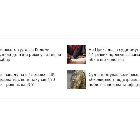
лишнього суддю з Коломиї
На Прикарпатті судитимут
удили до п’яти років ув’язнення
14-річних підлітків за зам
хабар
вбивство чоловіка
ля нападу на військових ТЦК
Суд арештував колишньог
икарпатець перерахував 150
«Скелі», якого підозрюють
яч гривень на ЗСУ
побитті капелана та офіце