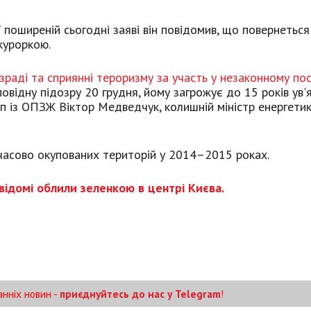
поширеній сьогодні заяві він повідомив, що повернеться
окуроркою.
аді та сприянні тероризму за участь у незаконному пос
відну підозру 20 грудня, йому загрожує до 15 років ув'я
п із ОПЗЖ Віктор Медведчук, колишній міністр енергети
мчасово окупованих територій у 2014–2015 роках.
ідомі облили зеленкою в центрі Києва.
анніх новин -
приєднуйтесь до нас у Telegram
!