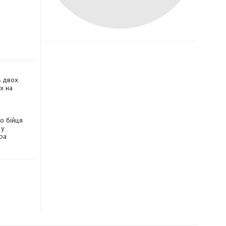
ь двох
ах на
о бійця
 у
ра