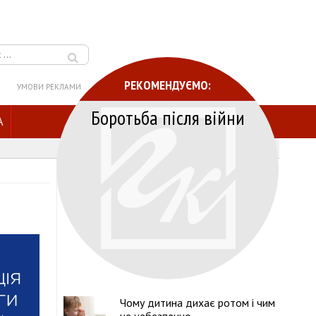
РЕКОМЕНДУЄМО:
УМОВИ РЕКЛАМИ
Боротьба після війни
A
Чому дитина дихає ротом і чим