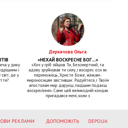
Деркачова Ольга
ІТІВ
«НЕХАЙ ВОСКРЕСНЕ БОГ…»
еча у дику
«Хоч у гріб зійшов Ти, Безсмертний, та
удрішими і
адову зруйнував ти силу, і воскрес єси як
світ, де у
переможець, Христе Боже, жінкам-
иття?
мироносицям звістивши: Радуйтеся, і Твоїм
апостолам мир даруєш, падшим подаєш
воскресіння». Саме цей великодній кондак
пригадався мені, коли з
ОВИ РЕКЛАМИ
ДОПОМОЖІТЬ
DEPO.UA