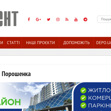
Пошук:
ГИ
СТАТТІ
НАШІ ПРОЄКТИ
ДОПОМОЖІТЬ
DEPO.U
а Порошенка