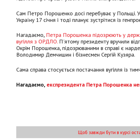
Сам Петро Порошенко досі перебуває у Польщі. У 
Україну 17 січня і тоді планує зустрітися із генпр
Нагадаємо,
Петра Порошенка підозрюють у держзр
вугілля з ОРДЛО.
П'ятому президенту вручили відпо
Окрім Порошенка, підозрюваними в справі є нарде
Володимир Демчишин і бізнесмен Сергій Кузяра.
Сама справа стосується постачання вугілля із ти
Нагадаємо,
експрезидента Петра Порошенка нев
Щоб завжди бути в курсі ост