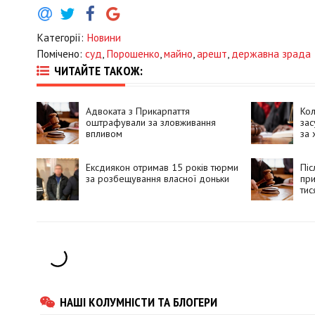
Категорії:
Новини
Помічено:
суд
,
Порошенко
,
майно
,
арешт
,
державна зрада
ЧИТАЙТЕ ТАКОЖ:
Адвоката з Прикарпаття
Ко
оштрафували за зловживання
зас
впливом
за 
Ексдиякон отримав 15 років тюрми
Піс
за розбещування власної доньки
пр
тис
НАШІ КОЛУМНІСТИ ТА БЛОГЕРИ