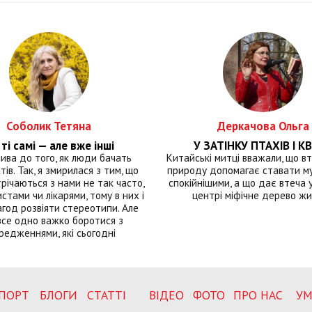
Соболик Тетяна
Деркачова Ольга
ті самі — але вже інші
У ЗАТІНКУ ПТАХІВ І КВ
лива до того, як люди бачать
Китайські митці вважали, що вт
тів. Так, я змирилася з тим, що
природу допомагає ставати м
річаються з нами не так часто,
спокійнішими, а що дає втеча у 
истами чи лікарями, тому в них і
центрі міфічне дерево ж
год розвіяти стереотипи. Але
все одно важко боротися з
редженнями, які сьогодні
ПОРТ
БЛОГИ
СТАТТІ
ВІДЕО
ФОТО
ПРО НАС
УМ