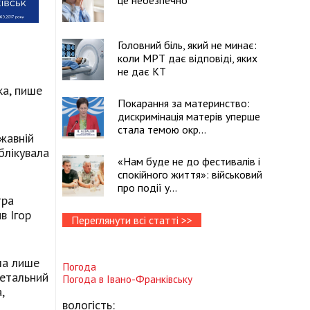
це небезпечно
Головний біль, який не минає:
коли МРТ дає відповіді, яких
не дає КТ
ка, пише
Покарання за материнство:
дискримінація матерів уперше
стала темою окр...
жавній
блікувала
«Нам буде не до фестивалів і
спокійного життя»: військовий
про події у...
тра
в Ігор
Переглянути всі статті >>
ча лише
Погода
детальний
Погода в
Івано-Франківську
,
вологість: