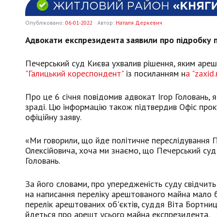
Опубліковано:
06-01-2022
Автор:
Наталя Деркевич
Адвокати експрезидента заявили про підробку 
Печерський суд Києва ухвалив рішення, яким аре
"Галицький кореспондент"
із посиланням н
а "zaxid.
Про це 6 січня повідомив адвокат Ігор Головань,
зраді. Цю інформацію також підтвердив Офіс прок
офіційну заяву.
«Ми говорили, що йде політичне переслідування 
Олексійовича, хоча ми знаємо, що Печерський суд
Головань.
За його словами, про упередженість суду свідчит
на написання переліку арештованого майна мало б 
перелік арештованих об'єктів, суддя Віта Бортниц
йдеться про арешт усього майна експрезидента.