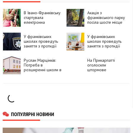
В Івано-Франківську
Акація з
стартувала
франківського парку
електронна
посіла шосте місце
реєстрація
в міжнародному
першокласників
конкурсі
У франківських
У франківських
школах проведуть
школах проведуть
заняття з протидії
заняття з протидії
вербуванню, –
вербуванню, –
Марцінків
Марцінків
Руслан Марцінків:
На Прикарпатті
Потреба в
оголосили
розширенні школи в
штормове
Крихівцях була
попередження
дуже велика, тому
через вітер
ми доклали зусилля,
щоб до Миколая
встигнути відкрити
новий корпус
ПОПУЛЯРНІ НОВИНИ