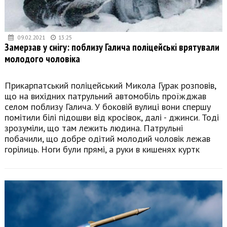
09.02.2021
13:25
Замерзав у снігу: поблизу Галича поліцейські врятували
молодого чоловіка
Прикарпатський поліцейський Микола Гурак розповів,
що на вихідних патрульний автомобіль проїжджав
селом поблизу Галича. У боковій вулиці вони спершу
помітили білі підошви від кросівок, далі - джинси. Тоді
зрозуміли, що там лежить людина. Патрульні
побачили, що добре одітий молодий чоловік лежав
горілиць. Ноги були прямі, а руки в кишенях куртк