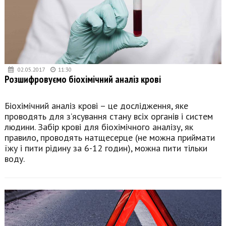
02.05.2017
11:30
Розшифровуємо біохімічний аналіз крові
Біохімічний аналіз крові – це дослідження, яке
проводять для з’ясування стану всіх органів і систем
людини. Забір крові для біохімічного аналізу, як
правило, проводять натщесерце (не можна приймати
їжу і пити рідину за 6-12 годин), можна пити тільки
воду.