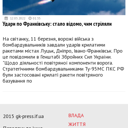
12.03.2022
01:35
Удари по Франківську: стало відомо, чим стріляли
На світанку, 11 березня, ворожі війська з
бомбардувальників завдали ударів крилатими
ракетами містах Луцьк, Дніпро, Івано-Франківськ. Про
це повідомили в Генштабі Збройних Сил України.
"Щодо діяльності повітряної компоненти ворога.
Стратегічними бомбардувальниками Ту-95МС ПКС РФ
були застосовані крилаті ракети повітряного
базування по
ВЛАДА
2015 gk-press.if.ua
ЖИТТЯ