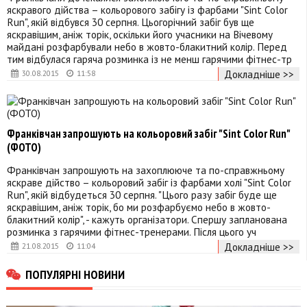
яскравого дійства – кольорового забігу із фарбами "Sint Color
Run", якій відбувся 30 серпня. Цьогорічний забіг був ще
яскравішим, аніж торік, оскільки його учасники на Вічевому
майдані розфарбували небо в жовто-блакитний колір. Перед
тим відбулася гаряча розминка із не менш гарячими фітнес-тр
Докладніше >>
30.08.2015
11:58
Франківчан запрошують на кольоровий забіг "Sint Color Run"
(ФОТО)
Франківчан запрошують на захоплююче та по-справжньому
яскраве дійство – кольоровий забіг із фарбами холі "Sint Color
Run", якій відбудеться 30 серпня. "Цього разу забіг буде ще
яскравішим, аніж торік, бо ми розфарбуємо небо в жовто-
блакитний колір", - кажуть організатори. Спершу запланована
розминка з гарячими фітнес-тренерами. Після цього уч
Докладніше >>
21.08.2015
11:04
ПОПУЛЯРНІ НОВИНИ