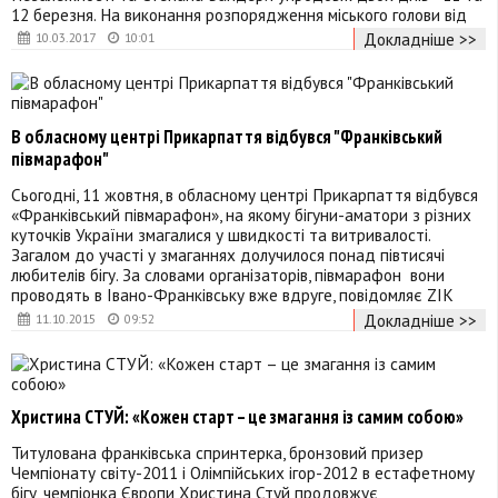
12 березня. На виконання розпорядження міського голови від
Докладніше >>
10.03.2017
10:01
В обласному центрі Прикарпаття відбувся "Франківський
півмарафон"
Сьогодні, 11 жовтня, в обласному центрі Прикарпаття відбувся
«Франківський півмарафон», на якому бігуни-аматори з різних
куточків України змагалися у швидкості та витривалості.
Загалом до участі у змаганнях долучилося понад півтисячі
любителів бігу. За словами організаторів, півмарафон вони
проводять в Івано-Франківську вже вдруге, повідомляє ZIK
Докладніше >>
11.10.2015
09:52
Христина СТУЙ: «Кожен старт – це змагання із самим собою»
Титулована франківська спринтерка, бронзовий призер
Чемпіонату світу-2011 і Олімпійських ігор-2012 в естафетному
бігу, чемпіонка Європи Христина Стуй продовжує