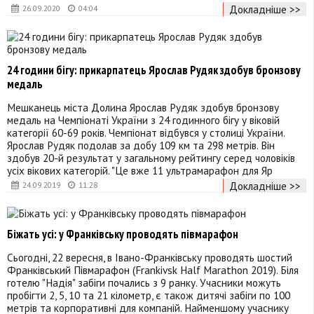
Докладніше >>
26.09.2020
04:04
24 години бігу: прикарпатець Ярослав Рудяк здобув бронзову
медаль
Мешканець міста Долина Ярослав Рудяк здобув бронзову
медаль на Чемпіонаті України з 24 годинного бігу у віковій
категорії 60-69 років. Чемпіонат відбувся у столиці України.
Ярослав Рудяк подолав за добу 109 км та 298 метрів. Він
здобув 20-й результат у загальному рейтингу серед чоловіків
усіх вікових категорій. "Це вже 11 ультрамарафон для Яр
Докладніше >>
24.09.2019
11:28
Біжать усі: у Франківську проводять півмарафон
Сьогодні, 22 вересня, в Івано-Франківську проводять шостий
Франківський Півмарафон (Frankivsk Half Marathon 2019). Біля
готелю "Надія" забіги почались з 9 ранку. Учасники можуть
пробігти 2, 5, 10 та 21 кілометр, є також дитячі забіги по 100
метрів та корпоративні для компаній. Найменшому учаснику