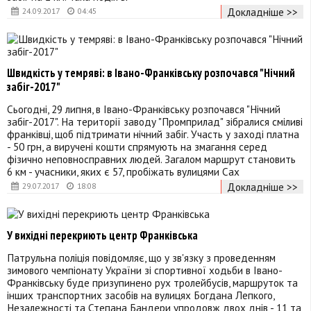
Докладніше >>
24.09.2017
04:45
Швидкість у темряві: в Івано-Франківську розпочався "Нічний
забіг-2017"
Сьогодні, 29 липня, в Івано-Франківську розпочався "Нічний
забіг-2017". На території заводу "Промприлад" зібралися сміливі
франківці, щоб підтримати нічний забіг. Участь у заході платна
- 50 грн, а виручені кошти спрямують на змагання серед
фізично неповносправних людей. Загалом маршрут становить
6 км - учасники, яких є 57, пробіжать вулицями Сах
Докладніше >>
29.07.2017
18:08
У вихідні перекриють центр Франківська
Патрульна поліція повідомляє, що у зв'язку з проведенням
зимового чемпіонату України зі спортивної ходьби в Івано-
Франківську буде призупинено рух тролейбусів, маршруток та
інших транспортних засобів на вулицях Богдана Лепкого,
Незалежності та Степана Бандери упродовж двох днів - 11 та