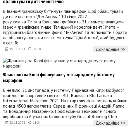
облаштувати дитяче містечко
В Івано-Франківську бігтимуть півмарафон, щоб облаштувати
дитяче містечко "Дім Ангела". 10 січня 2022
року киянка Тетяна Гриньова пробіжить 21 кілометр вулицями
Івано-Франківська, пише "Галицький кореспондент". Мета –
підтримати благодійний фонд "Ти-Ангел" та допомогти зібрати
на облаштування дитячого містечка "Дім Ангела", який будують
у селі Го
Докладніше >>
15.12.2021
10:18
Франківці на Кіпрі фінішували у міжнародному біговому
марафоні
В неділю, 21 листопада, у містечку Ларнака на Кіпрі відбулося
грандіозне спортивне свято – 4th Radisson Blu Larnaka
International Marathon 2021. На стартову лінію змагань вийшли
понад 4500 легкоатлетів. Серед них й франківці Андрій Лапко
та Володимир Назаренко. Професійний технолог м'ясного
виробництва й учасник бігового клубу Gutsul Running Club
Докладніше >>
22.11.2021
11:24