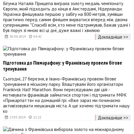
Бігунка Наталія Прищепа виграла золоту медаль чемпіонату
Європи, який підходить до кінця в Амстердамі, Нідерланди.
Українка фінішувала першою у забігу на 800 метрів, зумівши
практично перед самим фінішем вирватися вперед між двома
суперницями. "Спасибі всім, хто мене підтримував, бажав удачі і
був поруч зі мною всі ці дні, дуже важкі і хвилюю
Докладніше >>
30.04.2019
04:42
Підготовка до Півмарафону: у Франківську провели бігове
тренування
Сьогодні, 27 березня, в Івано-Франківську провели бігове
тренування в міському парку. Влаштували його організатори
Frankivsk Half Marathon. Вони переслідували дві цілі -
мотивувати франківців займатися спортом і підтримати МФК
«Прикарпаття» на домашній грі. «Вже зараз ми починаємо
активізовувати мешканців міста. А ще хочемо підтримати нашу
ко
Докладніше >>
27.03.2019
11:22