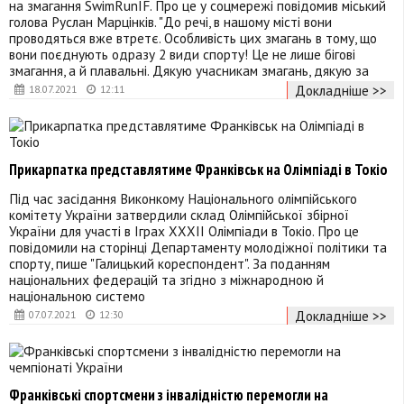
на змагання SwimRunIF. Про це у соцмережі повідомив міський
голова Руслан Марцінків. "До речі, в нашому місті вони
проводяться вже втретє. Особливість цих змагань в тому, що
вони поєднують одразу 2 види спорту! Це не лише бігові
змагання, а й плавальні. Дякую учасникам змагань, дякую за
Докладніше >>
18.07.2021
12:11
Прикарпатка представлятиме Франківськ на Олімпіаді в Токіо
Під час засідання Виконкому Національного олімпійського
комітету України затвердили склад Олімпійської збірної
України для участі в Іграх ХХХІІ Олімпіади в Токіо. Про це
повідомили на сторінці Департаменту молодіжної політики та
спорту, пише "Галицький кореспондент". За поданням
національних федерацій та згідно з міжнародною й
національною системо
Докладніше >>
07.07.2021
12:30
Франківські спортсмени з інвалідністю перемогли на