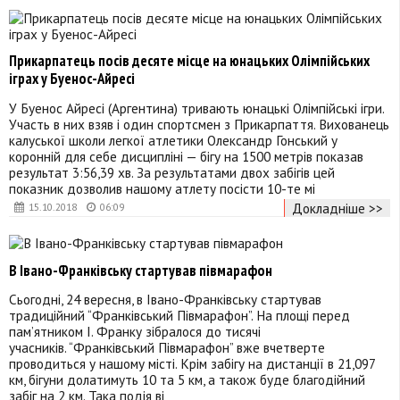
Прикарпатець посів десяте місце на юнацьких Олімпійських
іграх у Буенос-Айресі
У Буенос Айресі (Аргентина) тривають юнацькі Олімпійські ігри.
Участь в них взяв і один спортсмен з Прикарпаття. Вихованець
калуської школи легкої атлетики Олександр Гонський у
коронній для себе дисципліні — бігу на 1500 метрів показав
результат 3:56,39 хв. За результатами двох забігів цей
показник дозволив нашому атлету посісти 10-те мі
Докладніше >>
15.10.2018
06:09
В Івано-Франківську стартував півмарафон
Сьогодні, 24 вересня, в Івано-Франківську стартував
традиційний “Франківський Півмарафон”. На площі перед
пам’ятником І. Франку зібралося до тисячі
учасників. “Франківський Півмарафон” вже вчетверте
проводиться у нашому місті. Крім забігу на дистанції в 21,097
км, бігуни долатимуть 10 та 5 км, а також буде благодійний
забіг на 2 км. Така подія ві