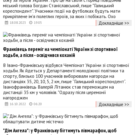
міський голова Богдан Станіславський, пише "Галицький
кореспондент". Учасники події на футболках будуть мати
прикріплене ім'я полеглих героїв, за яких і побіжать. Охо
Докладніше >>
18.08.2023
19:05
Франківець переміг на чемпіонаті України зі спортивної
ходьби, а після - освідчився коханій
В Івано-Франківську відбувся Чемпіонат України зі спортивної
ходьби. Як йдеться у Департаменті молодіжної політики та
спорту, близько 100 учасників виборювали нагороди на
дистанціях 35, 20, 10, 5, 2 км, пише “Галицький кореспондент“.
Іванофранківець Валерій Літанюк став переможцем на
дистанції 35 км у чоловіків. "Одразу після церемонії
нагороджен
Докладніше >>
16.10.2022
06:20
"Дім Ангела": у Франківську бігтимуть півмарафон, щоб