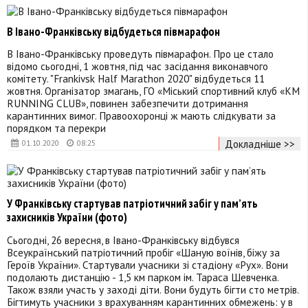
В Івано-Франківську відбудеться півмарафон
В Івано-Франківську проведуть півмарафон. Про це стало
відомо сьогодні, 1 жовтня, під час засідання виконавчого
комітету. "Frankivsk Half Marathon 2020" відбудеться 11
жовтня. Організатор змагань, ГО «Міський спортивний клуб «KM
RUNNING CLUB», повинен забезпечити дотримання
карантинних вимог. Правоохоронці ж мають слідкувати за
порядком та перекри
Докладніше >>
01.10.2020
08:25
У Франківську стартував патріотичний забіг у пам’ять
захисників України (фото)
Сьогодні, 26 вересня, в Івано-Франківську відбувся
Всеукраїнський патріотичний пробіг «Шаную воїнів, біжу за
Героїв України». Стартували учасники зі стадіону «Рух». Вони
подолають дистанцію - 1,5 км парком ім. Тараса Шевченка.
Також взяли участь у заході діти. Вони будуть бігти сто метрів.
Бігтимуть учасники з врахуванням карантинних обмежень: у в