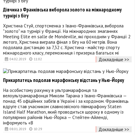
Дівчина з Франківська виборола золото на міжнародному
турнірі з бігу
Христина Стуй, спортсменка з Івано-Франківська, виборола
"золото" на турнірі у Франції. На міжнародних змаганнях
Meeting Elite en salle de Mondeville, які проходили у Франції 2
лютого, Христина виграла фінал з бігу на 60 метрів. Вона
подолала дистанцію за 7,32 с. Христина - майстер спорту
міжнародного класу, переможниця і призерка багатьох мі
Докладніше >>
04.02.2019
11:02
Прикарпатець подолав марафонську відстань у Нью-Йорку
На особистому рахунку в ультрамарафонця та
велоультрамарафонця Миколи Тарана з Івано-Франківська —
понад 45 офіційних забігів в Україні і за кордоном. Франківець
вдруге став учасником славнозвісного півмарафону Staten
Island Half Marathon, який проводиться щороку в одному із
популярних районів Нью-Йорка — Стейтен-Айленді,
інформують «В
Докладніше >>
08.01.2019
10:29