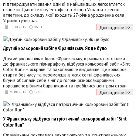
підтверджувати звання однієї з найшвидших легкоатлеток
планети. Цього сезону естафетна збірна України з легкої
атлетики, до складу якої входить 27-річна уродженка села
Угринів, гучно зая
Докладніше >>
09.10.2015
06:51
Другий кольоровий забіг у Франківську. Як це було
Другий рік поспіль в Івано-Франківську, в рамках підготовки
до франківського півмарафону, відбувся кольоровий забіг «Sint
Color Run» – яскраве та захоплююче видовище. Це кольорові
старти без часу та переможців, в яких сотні франківських
бігунів обсипали себе з ніг до голови різнокольоровими
порошкоподібними барвниками та пробіглися центром столи
Докладніше >>
30.08.2015
12:09
У Франківську відбувся патріотичний кольоровий забіг "Sint
Color Run"
Франківчани дочекалися захоплюючого та по-справжньому