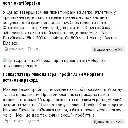
чемпіонаті України
У Сумах завершився чемпіонат України з легкої атлетики у
приміщенні серед спортсменів з інвалідністю - вадами
розумового та фізичного розвитку. Спортсмени з Івано-
Франківська вкотре зуміли підтвердити свій високий клас,
виборовши для міста найвищі нагороди, зокрема: - Павло
Волуйкевич: біг 1 500 м - 1 місце, біг 800 м – 1 місце; - Василь
Біленко:
Докладніше >>
28.02.2021
12:07
Прикарпатець Микола Таран пробіг 73 км у Норвегії і
встановив рекорд
Микола Таран пробіг сотні кілометрів, щоб прославити Україну
та стати щасливим. Простий хлопець із прикарпатської
лісопильні здолав 15 марафонів і став першим українцем, який
витримав забіг на 73 кілометри у Норвегії. Професійно спортом
Микола Таран не займався ніколи, а бігати почав через велику
мрію. "Мені це дає такі сили і емоції - пробігти з
Докладніше >>
15.11.2020
11:25