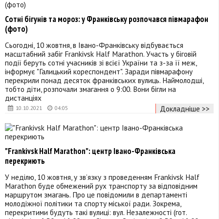
Сотні бігунів та мороз: у Франківську розпочався півмарафон
(фото)
Сьогодні, 10 жовтня, в Івано-Франківську відбувається
масштабний забіг Frankivsk Half Marathon. Участь у біговій
події беруть сотні учасників зі всієї України та з-за її меж,
інформує "Галицький кореспондент". Заради півмарафону
перекрили понад десяток франківських вулиць. Наймолодші,
тобто діти, розпочали змагання о 9:00. Вони бігли на
дистанціях
Докладніше >>
10.10.2021
04:05
"Frankivsk Half Marathon": центр Івано-Франківська
перекриють
У неділю, 10 жовтня, у зв’язку з проведенням Frankivsk Half
Marathon буде обмежений рух транспорту за відповідним
маршрутом змагань. Про це повідомили в департаменті
молодіжної політики та спорту міської ради. Зокрема,
перекритими будуть такі вулиці: вул. Незалежності (гот.