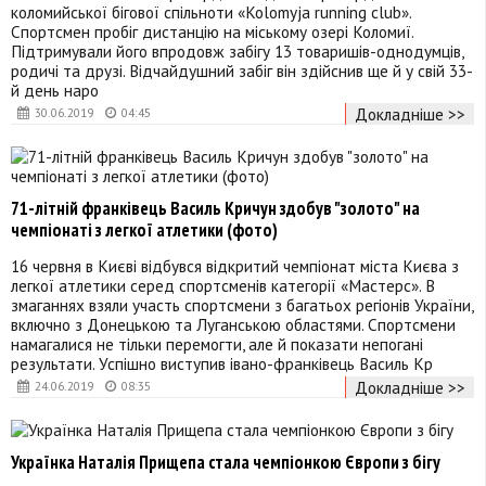
коломийської бігової спільноти «Kolomyja running club».
Спортсмен пробіг дистанцію на міському озері Коломиї.
Підтримували його впродовж забігу 13 товаришів-однодумців,
родичі та друзі. Відчайдушний забіг він здійснив ще й у свій 33-
й день наро
Докладніше >>
30.06.2019
04:45
71-літній франківець Василь Кричун здобув "золото" на
чемпіонаті з легкої атлетики (фото)
16 червня в Києві відбувся відкритий чемпіонат міста Києва з
легкої атлетики серед спортсменів категорії «Мастерс». В
змаганнях взяли участь спортсмени з багатьох регіонів України,
включно з Донецькою та Луганською областями. Спортсмени
намагалися не тільки перемогти, але й показати непогані
результати. Успішно виступив івано-франківець Василь Кр
Докладніше >>
24.06.2019
08:35
Українка Наталія Прищепа стала чемпіонкою Європи з бігу