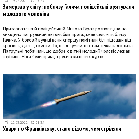
09.02.2021
13:25
Замерзав у снігу: поблизу Галича поліцейські врятували
молодого чоловіка
Прикарпатський поліцейський Микола Гурак розповів, що на
вихідних патрульний автомобіль проїжджав селом поблизу
Галича. У боковій вулиці вони спершу помітили білі підошви від
кросівок, далі - джинси. Тоді зрозуміли, що там лежить людина.
Патрульні побачили, що добре одітий молодий чоловік лежав
горілиць. Ноги були прямі, а руки в кишенях куртк
12.03.2022
01:35
Удари по Франківську: стало відомо, чим стріляли