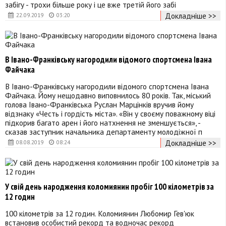
забігу - трохи більше року і це вже третій його забі
Докладніше >>
22.09.2019
03:20
В Івано-Франківську нагородили відомого спортсмена Івана
Файчака
В Івано-Франківську нагородили відомого спортсмена Івана
Файчака. Йому нещодавно виповнилось 80 років. Так, міський
голова Івано-Франківська Руслан Марцінків вручив йому
відзнаку «Честь і гордість міста». «Він у своєму поважному віці
підкорив багато арен і його натхнення не зменшується», -
сказав заступник начальника департаменту молодіжної п
Докладніше >>
08.08.2019
08:24
У свій день народження коломиянин пробіг 100 кілометрів за
12 годин
100 кілометрів за 12 годин. Коломиянин Любомир Гев'юк
встановив особистий рекорд та водночас рекорд