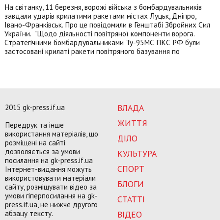
На світанку, 11 березня, ворожі війська з бомбардувальників
завдали ударів крилатими ракетами містах Луцьк, Дніпро,
Івано-Франківськ. Про це повідомили в Генштабі Збройних Сил
України. "Щодо діяльності повітряної компоненти ворога.
Стратегічними бомбардувальниками Ту-95МС ПКС РФ були
застосовані крилаті ракети повітряного базування по
2015 gk-press.if.ua
ВЛАДА
ЖИТТЯ
Передрук та інше
використання матеріалів, що
ДІЛО
розміщені на сайті
дозволяється за умови
КУЛЬТУРА
посилання на gk-press.if.ua
СПОРТ
Інтернет-видання можуть
використовувати матеріали
БЛОГИ
сайту, розміщувати відео за
умови гіперпосилання на gk-
СТАТТІ
press.if.ua, не нижче другого
абзацу тексту.
ВІДЕО