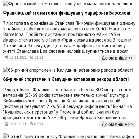
Франківський стоматолог фінішував у марафоні в Барселоні
7 листопада франківець Станіслав Тимочкін фінішував в одному
з наймасштабніших бігових марафонів світу Zurich Marato de
Barcelona. Пробігти дистанцію протяжністю 42 км 195 м
лікарю-стоматологу з Івано-Франківська вдалося за 3 години
33 хвилини 43 секунди. Це друга марафонська дистанція у
житті Станіслава і, за словами чоловіка, зупинятися на досяг
Докладніше >>
15.11.2021
11:52
66-річний спортсмен із Калущини встановив рекорд області
Рекорд Івано-Франківської області з бігу на 800 метрів серед
ветеранів (65-69 років) встановив вчитель фізичної культури
Войнилівського ліцею. Ярослав Ковалишин показав на цій
дистанції результат 2 хв. 56.8 секунди, інформують "Вікна". На
"Кушнірських перегонах" у Тисмениці войнилівчанин був
кращим на дистанції 5 км. 66-річний Ярослав Ковалишин ак
Докладніше >>
07.11.2021
08:34