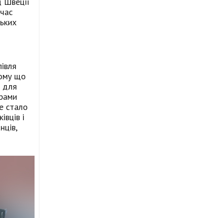
д Швеції
 час
ських
півля
тому що
й для
грами
це стало
івців і
нців,