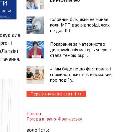
це небезпечно
Головний біль, який не минає:
коли МРТ дає відповіді, яких
не дає КТ
товує для
го- і
Покарання за материнство:
дискримінація матерів уперше
(Латвія)
стала темою окр...
стачання.
«Нам буде не до фестивалів і
спокійного життя»: військовий
про події у...
Переглянути всі статті >>
Погода
Погода в
Івано-Франківську
вологість: