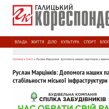
ВЛАДА
ЖИТТЯ
ДІЛО
КУЛЬТУРА
СПОРТ
БЛО
Головна
»
Статті
»
Руслан Марцінків: Допомога наших партнерів є важли
Руслан Марцінків: Допомога наших п
стабільности міської інфраструктури