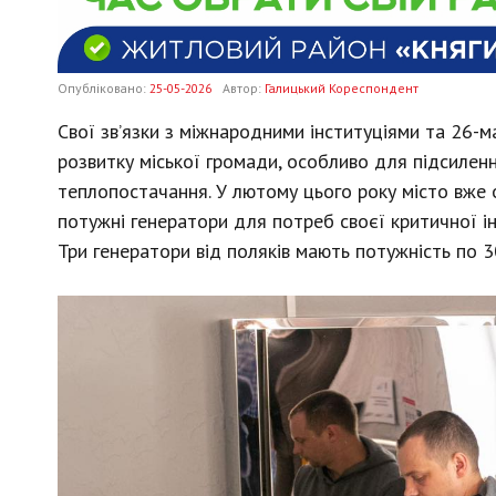
Опубліковано:
25-05-2026
Автор:
Галицький Кореспондент
Свої зв’язки з міжнародними інституціями та 26-
розвитку міської громади, особливо для підсилення
теплопостачання.
У лютому цього року місто вже 
потужні генератори для потреб своєї критичної і
Три генератори від поляків мають потужність по 30