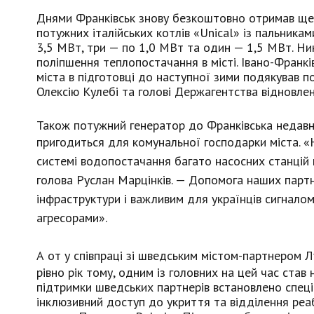
Днями Франківськ знову безкоштовно отримав ще п
потужних італійських котлів «Unical» із пальника
3,5 МВт, три — по 1,0 МВт та один — 1,5 МВт. Ни
поліпшення теплопостачання в місті. Івано-Франкі
міста в підготовці до наступної зими подякував пос
Олексію Кулебі та голові Держагентства відновлен
Також потужний генератор до Франківська недавн
пригодиться для комунальної господарки міста.
«
системі водопостачання багато насосних станцій 
голова Руслан Марцінків. — Допомога наших парт
інфраструктури і важливим для українців сигнало
агресорами».
А от у співпраці зі
шведським містом-партнером Лу
рівно рік тому, одним із головних на цей час став 
підтримки шведських партнерів встановлено спеці
інклюзивний доступ до укриття та відділення реаб