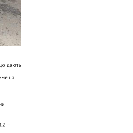
 що дають
тиме на
ни.
 12 —