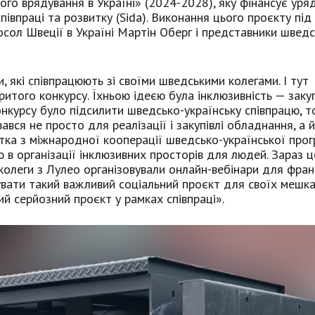
го врядування в Україні» (2024-2028), яку фінансує уря
івпраці та розвитку (Sida). Виконання цього проєкту під
осол Швеції в Україні Мартін Оберг і представники швед
, які співпрацюють зі своїми шведськими колегами. І тут
итого конкурсу. Їхньою ідеєю була інклюзивність — заку
онкурсу було підсилити шведсько-українську співпрацю, 
ався не просто для реалізації і закупівлі обладнання, а 
ртка з міжнародної кооперації шведсько-української про
ю в організації інклюзивних просторів для людей. Зараз 
колеги з Лулео організовували онлайн-вебінари для франк
зувати такий важливий соціальний проєкт для своїх мешка
й серйозний проєкт у рамках співпраці».