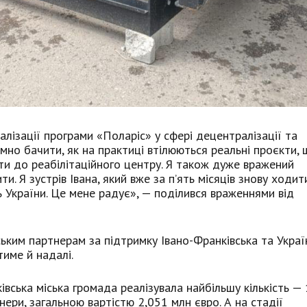
лізації програми «Поларіс» у сфері децентралізації та
мно бачити, як на практиці втілюються реальні проєкти,
ти до реабілітаційного центру. Я також дуже вражений
и. Я зустрів Івана, який вже за п’ять місяців знову ходи
ть України. Це мене радує», — поділився враженнями від
ьким партнерам за підтримку Івано-Франківська та Украї
име й надалі.
вська міська громада реалізувала найбільшу кількість —
нери, загальною вартістю 2,051 млн євро. А на стадії