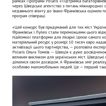
рамках Програми Polaris «Підтримка багаторівнево
через Шведське агентство з питань міжнародної сп
недавнього візиту до Івано-Франківська оцінили п
програм співпраці.
«Цей конкурс був придуманий для тих міст України
Франківськ і Лулео стали переможцями цього відкр
підйомної платформи для лікарні. Ідеєю самого к
матеріяльний ресурс у розмірі 10 тисяч євро надав
активізації цього партнерства, — розповіла експе
Polaris Ольга Томків. — Швеція є дуже досвідчено
великим викликом для українських міст. Шведські 
ділилися своїм досвідом. А Франківськ зміг реалі
особливо маломобільних людей. Це — перший таки