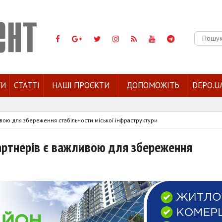
Пошук:
ГИ
СТАТТІ
НАШІ ПРОЄКТИ
ДОПОМОЖІТЬ
DEPO.U
вою для збереження стабільности міської інфраструктури
артнерів є важливою для збереження