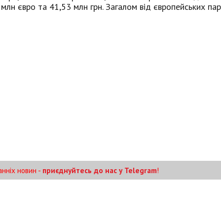
млн євро та 41,53 млн грн. Загалом від європейських пар
анніх новин -
приєднуйтесь до нас у Telegram
!