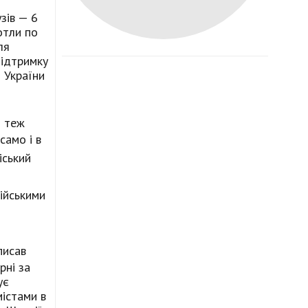
зів — 6
отли по
ля
підтримку
і України
й теж
само і в
іський
ійськими
писав
рні за
ує
містами в