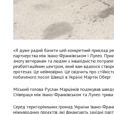
«Я дуже радий бачити цей конкретний приклад реа
партнерства між Івано-Франківськом і Лулео. Приє
змогу ветеранам та людям з інвалідністю потрапи
реабілітаційним центром, який вам вдалося створит
протезах. Це неймовірно. Це свідчить про стійкіс
побаченого посол Швеції в Україні Мартін Оберг.
Міський голова Руслан Марцінків подякував шведс
Співпраця між Івано-Франківськом та Лулео триват
Серед територіяльних громад України Івано-Франкі
міжнародних проєктів, які фінансують західні парт