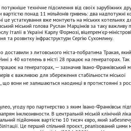
отужніше технічне підсилення від своїх зарубіжних дру
ми вартістю понад 11 мільйонів гривень: два надпотужні к
ні це устаткування вже монтують на міських котельнях д
вський міський голова Руслан Марцінків за таку важливу 
лу Італії в Україні Карлу Формозі, віцепрем’єр-міністров
ня та розвитку інфраструктури Сергію Сухомлину.
о доставили з литовського міста-побратима Тракая, яки
Нині з 40 котелень в місті 28 працює на генераторах. Так 
працює на генераторах, — зазначив Івано-Франківський м
нерів є важливою для збереження стабільности міської
м, що вони не залишаються наодинці в протистоянні з рос
лео, угоду про партнерство з яким Івано-Франківськ під
напрям інклюзивности. В центральній міській клінічній ліка
альний підйомник вартістю 10 тисяч євро, який забезпеч
ілітації. Це перший спільний проєкт, реалізований цими 