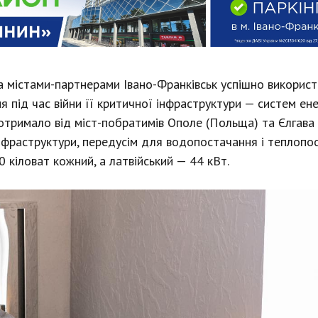
ма містами-партнерами Івано-Франківськ успішно викорис
 під час війни її критичної інфраструктури — систем енер
отримало від міст-побратимів Ополе (Польща) та Єлгава 
нфраструктури, передусім для водопостачання і теплопо
 кіловат кожний, а латвійський — 44 кВт.