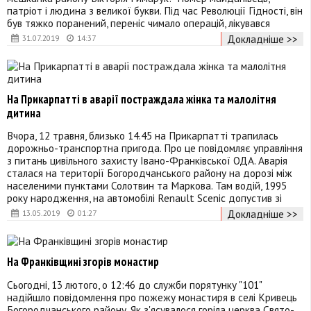
патріот і людина з великої букви. Під час Революції Гідності, він
був тяжко поранений, переніс чимало операцій, лікувався
Докладніше >>
31.07.2019
14:37
На Прикарпатті в аварії постраждала жінка та малолітня
дитина
Вчора, 12 травня, близько 14.45 на Прикарпатті трапилась
дорожньо-транспортна пригода. Про це повідомляє управління
з питань цивільного захисту Івано-Франківської ОДА. Аварія
сталася на території Богородчанського району на дорозі між
населеними пунктами Солотвин та Маркова. Там водій, 1995
року народження, на автомобілі Renault Scenic допустив зі
Докладніше >>
13.05.2019
01:27
На Франківщині згорів монастир
Сьогодні, 13 лютого, о 12:46 до служби порятунку "101"
надійшло повідомлення про пожежу монастиря в селі Кривець
Богородчанського району. Як з'ясувалося горіла церква Свято-