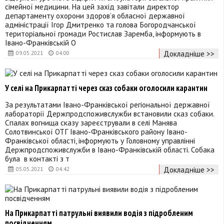
сімейної медицини. На цей захід завітали директор
департаменту охорони здоров’я обласної державної
адміністрації Ігор Дмитренко та голова Богородчанської
територіальної громади Ростислав Заремба, інформують в
Івано-Франківській О
Докладніше >>
09.05.2021
04:00
У селі на Прикарпатті через сказ собаки оголосили карантин
За результатами Івано-Франківської регіональної державної
лабораторії Держпродспоживслужби встановили сказ собаки.
Спалах вогнища сказу зареєстрували в селі Манява
Солотвинської ОТГ Івано-Франківського району Івано-
Франківської області, інформують у Головному управлінні
Держпродспоживслужби в Івано-Франківській області. Собака
була в контакті з т
Докладніше >>
05.05.2021
04:42
На Прикарпатті патрульні виявили водія з підробленим
посвідченням