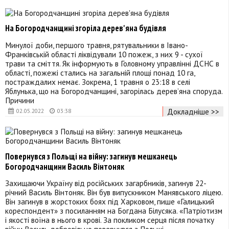
На Богородчанщині згоріла дерев'яна будівля
Минулої доби, першого травня, рятувальники в Івано-
Франківській області ліквідували 10 пожеж, з них 9 - сухої
трави та сміття. Як інформують в Головному управлінні ДСНС в
області, пожежі стались на загальній площі понад 10 га,
постраждалих немає. Зокрема, 1 травня о 23:18 в селі
Яблунька, що на Богородчанщині, загорілась дерев’яна споруда.
Причини
Докладніше >>
02.05.2022
03:38
Повернувся з Польщі на війну: загинув мешканець
Богородчанщини Василь Вінтоняк
Захищаючи Україну від російських загарбників, загинув 22-
річний Василь Вінтоняк. Він був випускником Манявського ліцею.
Він загинув в жорстоких боях під Харковом, пише «Галицький
кореспондент» з посиланням на Богдана Білусяка. «Патріотизм
і якості воїна в нього в крові. За покликом серця після початку