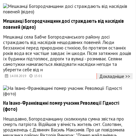
Мешканці Богородчанщини досі страждають від наслідків
повеней (відео)
Мешканці села Бабче Богородчанського району досі
страждають від наслідків нещодавних повеней. Люди
беззахисні перед природною стихією, бо протягом останніх
років вода все частіше завдає їм шкоди. Після затяжних дощів
їх будинки підтоплює, дороги та вулиці - розмиває. Селяни
самотужки намагаються ліквідувати наслідки негоди та
уберегти себе від н
Докладніше >>
14.08.2019
15:01
На Івано-Франківщині помер учасник Революції Гідності
(фото)
Нещодавно, Богородчанщину сколихнула сумна звістка про
смерть патріота. Відійшов у вічність житель смт. Солотвин,
уродженець с.Дзвиняч Василь Максимів. Про це повідомила
мешканка району Вікторія Римарук: "Помер майданівець,