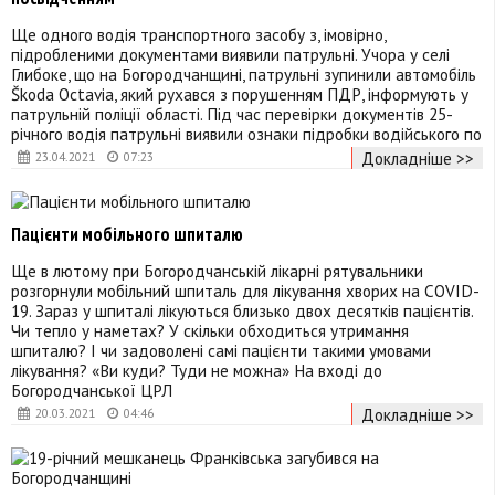
Ще одного водія транспортного засобу з, імовірно,
підробленими документами виявили патрульні. Учора у селі
Глибоке, що на Богородчанщині, патрульні зупинили автомобіль
Škoda Octavia, який рухався з порушенням ПДР, інформують у
патрульній поліції області. Під час перевірки документів 25-
річного водія патрульні виявили ознаки підробки водійського по
Докладніше >>
23.04.2021
07:23
Пацієнти мобільного шпиталю
Ще в лютому при Богородчанській лікарні рятувальники
розгорнули мобільний шпиталь для лікування хворих на COVID-
19. Зараз у шпиталі лікуються близько двох десятків пацієнтів.
Чи тепло у наметах? У скільки обходиться утримання
шпиталю? І чи задоволені самі пацієнти такими умовами
лікування? «Ви куди? Туди не можна» На вході до
Богородчанської ЦРЛ
Докладніше >>
20.03.2021
04:46