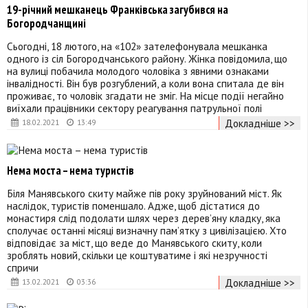
19-річний мешканець Франківська загубився на
Богородчанщині
Сьогодні, 18 лютого, на «102» зателефонувала мешканка
одного із сіл Богородчанського району. Жінка повідомила, що
на вулиці побачила молодого чоловіка з явними ознаками
інвалідності. Він був розгублений, а коли вона спитала де він
проживає, то чоловік згадати не зміг. На місце події негайно
виїхали працівники сектору реагування патрульної полі
Докладніше >>
18.02.2021
13:49
Нема моста – нема туристів
Біля Манявського скиту майже пів року зруйнований міст. Як
наслідок, туристів поменшало. Адже, щоб дістатися до
монастиря слід подолати шлях через дерев’яну кладку, яка
сполучає останні місяці визначну пам’ятку з цивілізацією. Хто
відповідає за міст, що веде до Манявського скиту, коли
зроблять новий, скільки це коштуватиме і які незручності
спричи
Докладніше >>
13.02.2021
03:36