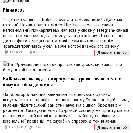
Рідна кров
15-річний убивця із Бабчого був «за зомбованим»? «Дабл кіл
готовий. Почав з баби з дідом. Ще 7», – саме такі слова
неповнолітній прикарпатець написав у своєму Telegram-каналі
після того, як вбив одну людину та порізав іншу. До цього він
додав фото з місця події, а далі – сам викликав поліцію.
Трагедія трапилась у селі Бабче Богородчанського району
Докладніше >>
12.09.2020
07:46
На Франківщині підліток прогулював уроки: виявилося, що
йому потрібна допомога
На Борогородчанщині ювенальні поліцейські, в рамках
всеукраїнського профілактичного заходу "Урок з поліцейським",
виявили підлітка, який замість навчання в школі бродяжив у
райцентрі. З’ясовуючи, чому 13-річний хлопець не приступив до
навчання в своїй школі в одному з сіл району, працівники
ювенальної превенції та служби у справах дітей виявили,
Докладніше >>
05.09.2019
12:42