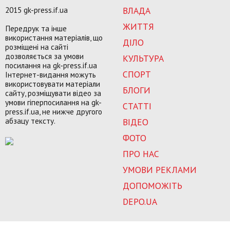
2015 gk-press.if.ua
ВЛАДА
ЖИТТЯ
Передрук та інше
використання матеріалів, що
ДІЛО
розміщені на сайті
дозволяється за умови
КУЛЬТУРА
посилання на gk-press.if.ua
СПОРТ
Інтернет-видання можуть
використовувати матеріали
БЛОГИ
сайту, розміщувати відео за
умови гіперпосилання на gk-
СТАТТІ
press.if.ua, не нижче другого
абзацу тексту.
ВІДЕО
ФОТО
ПРО НАС
УМОВИ РЕКЛАМИ
ДОПОМОЖІТЬ
DEPO.UA