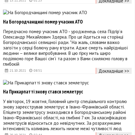
Докладніше >>
13.11.2021
02:23
На Богородчанщині помер учасник АТО
Передчасно помер учасник АТО - уродженець села Підгір’я
Олександр Михайлович Здерка. Про це йдеться на сторінці
Богородчанської селищної ради. "На жаль, словами важко
загоїти у серці болючу рану втрати. Адже смерть найріднішої
людини – велике випробування. В цю гірку мить щиро
поділяємо горе Вашої сім’ї та разом з Вами схиляємо голову в
глибокій
Докладніше >>
21.10.2021
08:51
На Прикарпатті знову стався землетрус
У вівторок, 19 жовтня, Головний центр спеціального контролю
знову зареєстрував землетрус в Івано-Франківській області.
Епіцентр землетрусу знаходився в Богородчанському районі
Івано-Франківської області, на глибині 7 км. За класифікацією
землетрусів відноситься до невідчутних. За розрахунками
інтенсивність коливань лежить нижче межі чутливості люд
20.10.2021
02:44