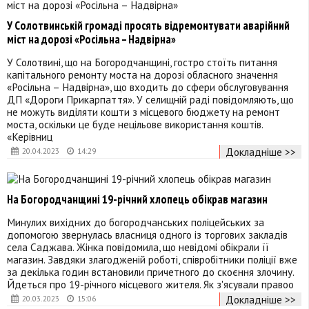
У Солотвинській громаді просять відремонтувати аварійний
міст на дорозі «Росільна – Надвірна»
У Солотвині, що на Богородчанщині, гостро стоїть питання
капітального ремонту моста на дорозі обласного значення
«Росільна – Надвірна», що входить до сфери обслуговування
ДП «Дороги Прикарпаття». У селищній раді повідомляють, що
не можуть виділяти кошти з місцевого бюджету на ремонт
моста, оскільки це буде нецільове використання коштів.
«Керівниц
Докладніше >>
20.04.2023
14:29
На Богородчанщині 19-річний хлопець обікрав магазин
Минулих вихідних до богородчанських поліцейських за
допомогою звернулась власниця одного із торгових закладів
села Саджава. Жінка повідомила, що невідомі обікрали її
магазин. Завдяки злагодженій роботі, співробітники поліції вже
за декілька годин встановили причетного до скоєння злочину.
Йдеться про 19-річного місцевого жителя. Як з'ясували правоо
Докладніше >>
20.03.2023
15:06