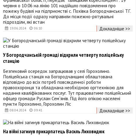
червня о 10:06 на лінію 101 надійшло повідомлення про
пожежу будівлі на підприємстві с. Похівка Богородчанської ТГ.
До місця події одразу направили пожежно-рятувальні
підрозділи, які встан
Докладніше >>
19.06.2024
06:10
У Богородчанській громаді відкрили четверту поліцейську
станцію
Безпековий осередок запрацював у селі Горохолино.
Поліцейська станція на Богородчанщині облаштована
відповідно до всіх потреб повсякденної роботи
правоохоронця та обладнана необхідною оргтехнікою для
надання кваліфікованих послуг. Тут працюватиме поліцейський
офіцер громади Руслан Сем`янів. Під його опікою населені
пункти Горохолино, Горохолин Ліс
Докладніше >>
08.04.2024
09:41
На війні загинув прикарпатець Василь Лиховидюк