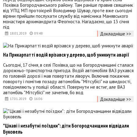
Похівка Богородчанського району. Там раніше правив священик
від УПЦ МП протоієрей Володимир Шувар, проте вже сьогодні
віряни прийшли послухати службу від намісника Манявського
монастиря архимандрита Феогноста. Нагадаємо, що 13 січня
під
Докладніше >>
18.01.2019
09:48
На Прикарпатті водій врізався у дерево, щоб уникнути аварії
Сьогодні, 17 січня, в селі Похівка, що на Богородчанщині сталася
дорожньо-транспортна пригода. Водій автомобіля ВАЗ рухався
по головній дорозі і мав повертати ліворуч. Включив покажчик
повороту і помітив позаду автомобіль "Мітсубісі" на швидкості,
повідомляють у поліції області. Повернути не встиг, але ВАЗ
автомбіль "Мітсубісі" не зачепив, бо вод
Докладніше >>
17.01.2019
16:06
"Цікаві і незабутні поїздки": діти Богородчанщини відвідали
Буковель