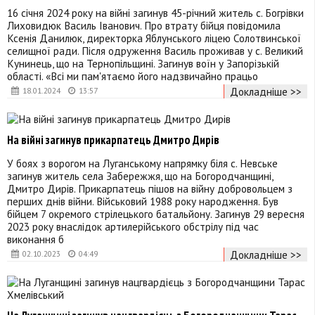
16 січня 2024 року на війні загинув 45-річний житель с. Богрівки
Лиховидюк Василь Іванович. Про втрату бійця повідомила
Ксенія Данилюк, директорка Яблунського ліцею Солотвинської
селищної ради. Після одруження Василь проживав у с. Великий
Кунинець, що на Тернопільщині. Загинув воїн у Запорізькій
області. «Всі ми пам'ятаємо його надзвичайно працьо
Докладніше >>
18.01.2024
13:57
На війні загинув прикарпатець Дмитро Дирів
У боях з ворогом на Луганському напрямку біля с. Невське
загинув житель села Забережжя, що на Богородчанщині,
Дмитро Дирів. Прикарпатець пішов на війну добровольцем з
перших днів війни. Військовий 1988 року народження. Був
бійцем 7 окремого стрілецького батальйону. Загинув 29 вересня
2023 року внаслідок артилерійського обстрілу під час
виконання б
Докладніше >>
02.10.2023
04:49