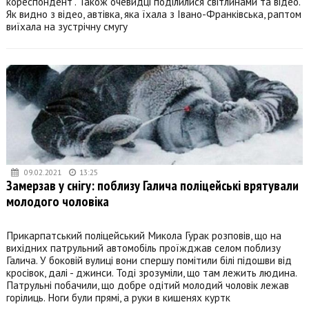
кореспондент". Також очевидці поділилися світлинами та відео.
Як видно з відео, автівка, яка їхала з Івано-Франківська, раптом
виїхала на зустрічну смугу
09.02.2021
13:25
Замерзав у снігу: поблизу Галича поліцейські врятували
молодого чоловіка
Прикарпатський поліцейський Микола Гурак розповів, що на
вихідних патрульний автомобіль проїжджав селом поблизу
Галича. У боковій вулиці вони спершу помітили білі підошви від
кросівок, далі - джинси. Тоді зрозуміли, що там лежить людина.
Патрульні побачили, що добре одітий молодий чоловік лежав
горілиць. Ноги були прямі, а руки в кишенях куртк