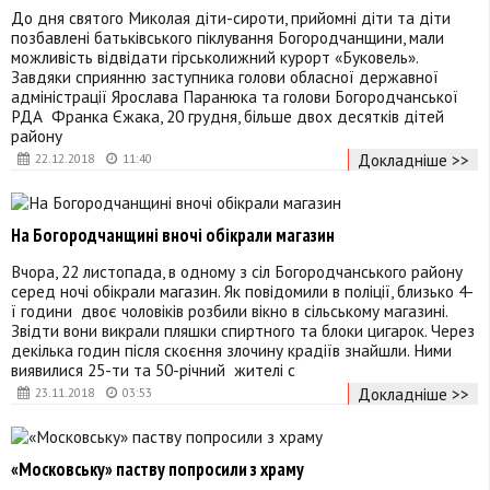
До дня святого Миколая діти-сироти, прийомні діти та діти
позбавлені батьківського піклування Богородчанщини, мали
можливість відвідати гірськолижний курорт «Буковель».
Завдяки сприянню заступника голови обласної державної
адміністрації Ярослава Паранюка та голови Богородчанської
РДА Франка Єжака, 20 грудня, більше двох десятків дітей
району
Докладніше >>
22.12.2018
11:40
На Богородчанщині вночі обікрали магазин
Вчора, 22 листопада, в одному з сіл Богородчанського району
серед ночі обікрали магазин. Як повідомили в поліції, близько 4-
ї години двоє чоловіків розбили вікно в сільському магазині.
Звідти вони викрали пляшки спиртного та блоки цигарок. Через
декілька годин після скоєння злочину крадіїв знайшли. Ними
виявилися 25-ти та 50-річний жителі с
Докладніше >>
23.11.2018
03:53
«Московську» паству попросили з храму