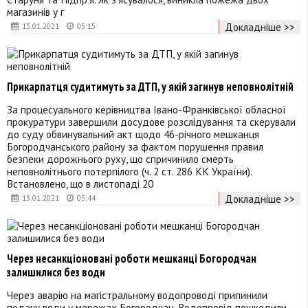
магазинів у г
Докладніше >>
13.01.2021
05:15
Прикарпатця судитимуть за ДТП, у якій загинув неповнолітній
За процесуального керівництва Івано-Франківської обласної
прокуратури завершили досудове розслідування та скерували
до суду обвинувальний акт щодо 46-річного мешканця
Богородчанського району за фактом порушення правил
безпеки дорожнього руху, що спричинило смерть
неповнолітнього потерпілого (ч. 2 ст. 286 КК України).
Встановлено, що в листопаді 20
Докладніше >>
13.01.2021
03:44
Через несанкціоновані роботи мешканці Богородчан
залишилися без води
Через аварію на магістральному водопроводі припинили
подачу води у мережах Богородчан. Водопровід пошкодили