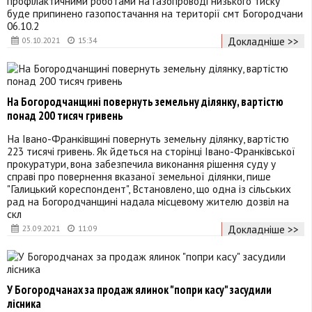
профілактичними роботами на газопроводі низького тиску
буде припинено газопостачання на території смт Богородчани
06.10.2
Докладніше >>
05.10.2021
15:34
На Богородчанщині повернуть земельну ділянку, вартістю
понад 200 тисяч гривень
На Івано-Франківщині повернуть земельну ділянку, вартістю
223 тисячі гривень. Як йдеться на сторінці Івано-Франківської
прокуратури, вона забезпечила виконання рішення суду у
справі про повернення вказаної земельної ділянки, пише
"Галицький кореспондент", Встановлено, що одна із сільських
рад на Богородчанщині надала місцевому жителю дозвіл на
скл
Докладніше >>
23.09.2021
11:09
У Богородчанах за продаж ялинок "попри касу" засудили
лісника