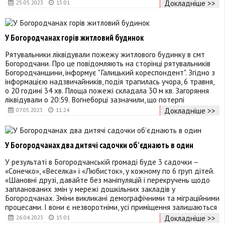
Докладніше >>
25.05.2023
15:01
У Богородчанах горів житловий будинок
Рятувальники ліквідували пожежу житлового будинку в смт
Богородчани. Про це повідомляють на сторінці рятувальників
Богородчанщини, інформує "Галицький кореспондент". Згідно з
інформацією надзвичайників, подія трапилась учора, 6 травня,
о 20 годині 34 хв. Площа пожежі складала 30 м кв. Загоряння
ліквідували о 20:59. Вогнеборці зазначили, що потерпі
Докладніше >>
07.05.2023
11:24
У Богородчанах два дитячі садочки об’єднають в один
У результаті в Богородчанській громаді буде 3 садочки –
«Сонечко», «Веселка» і «Любисток», у кожному по 6 груп дітей.
«Шановні друзі, давайте без маніпуляцій і перекручень щодо
запланованих змін у мережі дошкільних закладів у
Богородчанах. Зміни викликані демографічними та міграційними
процесами. І вони є незворотніми, усі приміщення залишаються
Докладніше >>
26.04.2023
15:01