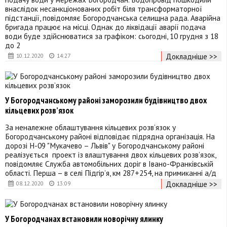
внаслідок несанкціонованих робіт біля трансформаторної
підстанції, повідомляє Богородчанська селищна рада. Аварійна
бригада працює на місці. Однак до ліквідації аварії подача
води буде здійснюватися за графіком: сьогодні, 10 грудня з 18
до 2
Докладніше >>
10.12.2020
14:27
У Богородчанському районі заморозили будівництво двох
кільцевих розв’язок
За неналежне облаштування кільцевих розв’язок у
Богородчанському районі відповідає підрядна організація. На
дорозі Н-09 "Мукачево – Львів" у Богородчанському районі
реалізується проект із влаштування двох кільцевих розв’язок,
повідомляє Служба автомобільних доріг в Івано-Франківській
області. Перша – в селі Підгір’я, км 287+254, на примиканні а/д
Докладніше >>
08.12.2020
13:09
У Богородчанах встановили новорічну ялинку