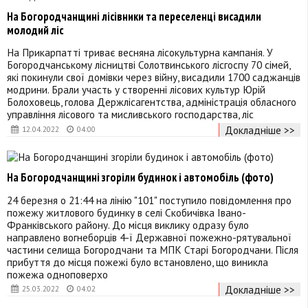
На Богородчанщині лісівники та переселенці висадили
молодий ліс
На Прикарпатті триває весняна лісокультурна кампанія. У
Богородчанському лісництві Солотвинського лісгоспу 70 сімей,
які покинули свої домівки через війну, висадили 1700 саджанців
модрини. Брали участь у створенні лісових культур Юрій
Болоховець, голова Держлісагентства, адміністрація обласного
управління лісового та мисливського господарства, ліс
Докладніше >>
12.04.2022
04:00
На Богородчанщині згоріли будинок і автомобіль (фото)
24 березня о 21:44 на лінію "101" поступило повідомлення про
пожежу житлового будинку в селі Скобичівка Івано-
Франківського району. До місця виклику одразу було
направлено вогнеборців 4-ї Державної пожежно-рятувальної
частини селища Богородчани та МПК Старі Богородчани. Після
прибуття до місця пожежі було встановлено, що виникла
пожежа одноповерхо
Докладніше >>
25.03.2022
04:02