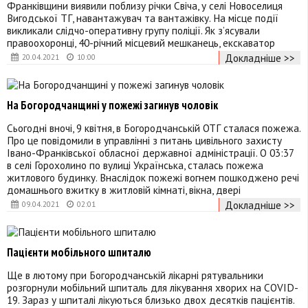
Франківщини виявили поблизу річки Свіча, у селі Новоселиця
Вигодської ТГ, навантажувач та вантажівку. На місце події
викликали слідчо-оперативну групу поліції. Як з’ясували
правоохоронці, 40-річний місцевий мешканець, екскаватор
Докладніше >>
20.04.2021
10:00
На Богородчанщині у пожежі загинув чоловік
Сьогодні вночі, 9 квітня, в Богородчанській ОТГ сталася пожежа.
Про це повідомили в управлінні з питань цивільного захисту
Івано-Франківської обласної державної адміністрації. О 03:37
в селі Горохолино по вулиці Українська, сталась пожежа
житлового будинку. Внаслідок пожежі вогнем пошкоджено речі
домашнього вжитку в житловій кімнаті, вікна, двері
Докладніше >>
09.04.2021
02:01
Пацієнти мобільного шпиталю
Ще в лютому при Богородчанській лікарні рятувальники
розгорнули мобільний шпиталь для лікування хворих на COVID-
19. Зараз у шпиталі лікуються близько двох десятків пацієнтів.