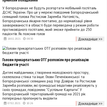
У Богородчанах не будуть розгортати мобільний госпіталь
ДСНС України. Про це у мережі повідомив Богородчанський
селищний голова Ростислав Заремба. Натомість,
Богородчанська лікарня поетапно, до нормалізації рівня
захворюваності в області буде переведена у режим роботи
протиковідного госпіталю, який зможе прийняти до 250
пацієнтів. Як пояснив голов
Докладніше >>
18.02.2021
08:30
Голови прикарпатських ОТГ розповіли про реалізацію
бюджетів участі
Дитячі майданчики, створення молодіжного простору,
скелелазна стінка та інше. Глови Печеніжинської та
Богородчанської селищних рад Ігор Довірак та Ростислав
Заремба розповіли, які громадські ініціативи реалізовують у
їхніх громадах, повідомляє "Суспільне Карпати". У
Богородчанській територіальній громаді на 2021 рік
попередньо пропонують виділити
Докладніше >>
07.02.2021
10:26