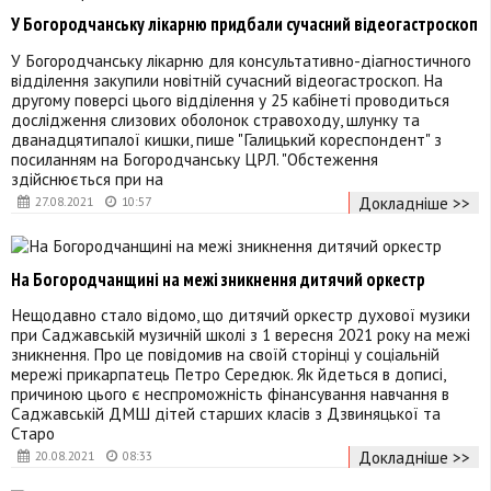
У Богородчанську лікарню придбали сучасний відеогастроскоп
У Богородчанську лікарню для консультативно-діагностичного
відділення закупили новітній сучасний відеогастроскоп. На
другому поверсі цього відділення у 25 кабінеті проводиться
дослідження слизових оболонок стравоходу, шлунку та
дванадцятипалої кишки, пише "Галицький кореспондент" з
посиланням на Богородчанську ЦРЛ. "Обстеження
здійснюється при на
Докладніше >>
27.08.2021
10:57
На Богородчанщині на межі зникнення дитячий оркестр
Нещодавно стало відомо, що дитячий оркестр духової музики
при Саджавській музичній школі з 1 вересня 2021 року на межі
зникнення. Про це повідомив на своїй сторінці у соціальній
мережі прикарпатець Петро Середюк. Як йдеться в дописі,
причиною цього є неспроможність фінансування навчання в
Саджавській ДМШ дітей старших класів з Дзвиняцької та
Старо
Докладніше >>
20.08.2021
08:33