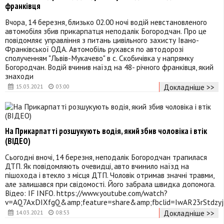
франківця
Вчора, 14 березня, близько 02.00 ночі водій невстановленого
автомобіля збив прикарпатця неподалік Богородчан. Про це
повідомляє управління з питань цивільного захисту Івано-
Франківської ОДА. Автомобіль рухався по автодорозі
сполученням "Львів-Мукачево" в с. Скобичівка у напрямку
Богородчан. Водій вчинив наїзд на 48- річного франківця, який
знаходи
Докладніше >>
15.03.2021
03:00
На Прикарпатті розшукують водія, який збив чоловіка і втік
(ВІДЕО)
Сьогодні вночі, 14 березня, неподалік Богородчан трапилася
ДТП. Як повідомляють очевидці, авто вчинило наїзд на
пішохода і втекло з місця ДТП. Чоловік отримав значні травми,
але залишався при свідомості. Його забрала швидка допомога.
Відео: IF INFO. https://www.youtube.com/watch?
v=AQ7AxDIXfgQ&amp;feature=share&amp;fbclid=IwAR23rStdzy
Докладніше >>
14.03.2021
08:53