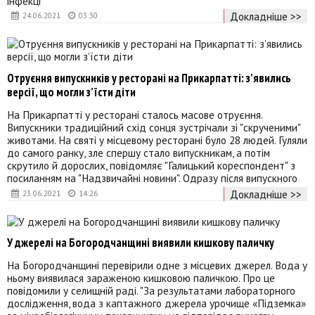
інфекці
Докладніше >>
24.06.2021
03:30
Отруєння випускників у ресторані на Прикарпатті: з’явились
версії, що могли з’їсти діти
На Прикарпатті у ресторані сталось масове отруєння.
Випускники традиційний схід сонця зустрічали зі "скрученими"
животами. На святі у місцевому ресторані було 28 людей. Гуляли
до самого ранку, зле спершу стало випускникам, а потім
скрутило й дорослих, повідомляє "Галицький кореспондент" з
посиланням на "Надзвичайні новини". Одразу після випускного
Докладніше >>
23.06.2021
14:26
У джерелі на Богородчанщині виявили кишкову паличку
На Богородчанщині перевірили одне з місцевих джерел. Вода у
ньому виявилася зараженою кишковою паличкою. Про це
повідомили у селищній раді. "За результатами лабораторного
дослідження, вода з каптажного джерела урочище «Підземка»