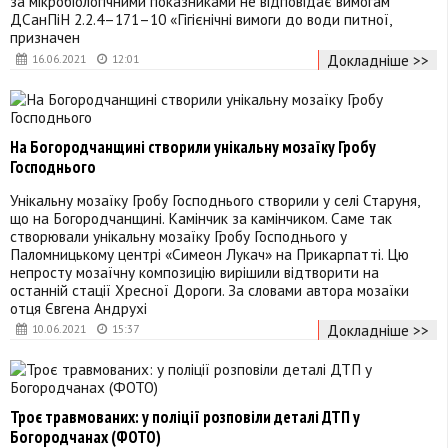
за мікробіологічними показниками не відповідає вимогам
ДСанПіН 2.2.4–171–10 «Гігієнічні вимоги до води питної,
призначен
Докладніше >>
16.06.2021
12:01
На Богородчанщині створили унікальну мозаїку Гробу
Господнього
Унікальну мозаїку Гробу Господнього створили у селі Старуня,
що на Богородчанщині. Камінчик за камінчиком. Саме так
створювали унікальну мозаїку Гробу Господнього у
Паломницькому центрі «Симеон Лукач» на Прикарпатті. Цю
непросту мозаїчну композицію вирішили відтворити на
останній стації Хресної Дороги. За словами автора мозаїки
отця Євгена Андрухі
Докладніше >>
10.06.2021
15:37
Троє травмованих: у поліції розповіли деталі ДТП у
Богородчанах (ФОТО)