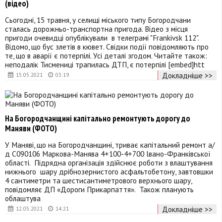
(відео)
Сьогодні, 15 травня, у селищі міського типу Богородчани
сталась дорожньо-транспортна пригода. Відео з місця
пригоди очевидці опублікували в телеграмі "Frankivsk 112".
Відомо, що бус злетів в кювет. Свідки події повідомляють про
те, що в аварії є потерпілі. Усі деталі згодом. Читайте також:
неподалік Тисмениці трапилась ДТП, є потерпілі [embed]htt
Докладніше >>
15.05.2021
03:19
На Богородчанщині капітально ремонтують дорогу до
Маняви (ФОТО)
У Маняві, що на Богородчанщині, триває капітальний ремонт а/
д С090106 Маркова-Манява 4+100-4+700 lвано-Франкiвської
області. Підрядна організація здійснює роботи з влаштування
нижнього шару дрібнозернистого асфальтобетону, завтовшки
4 сантиметри та шестисантиметрового верхнього шару,
повідомляє ДП «Дороги Прикарпаття». Також планують
облаштува
Докладніше >>
12.05.2021
14:21