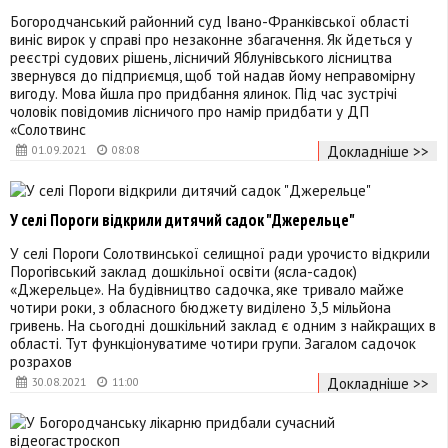
Богородчанський районний суд Івано-Франківської області
виніс вирок у справі про незаконне збагачення. Як йдеться у
реєстрі судових рішень, лісничий Яблунівського лісництва
звернувся до підприємця, щоб той надав йому неправомірну
вигоду. Мова йшла про придбання ялинок. Під час зустрічі
чоловік повідомив лісничого про намір придбати у ДП
«Солотвинс
Докладніше >>
01.09.2021
08:08
У селі Пороги відкрили дитячий садок "Джерельце"
У селі Пороги Солотвинської селищної ради урочисто відкрили
Порогівський заклад дошкільної освіти (ясла-садок)
«Джерельце». На будівництво садочка, яке тривало майже
чотири роки, з обласного бюджету виділено 3,5 мільйона
гривень. На сьогодні дошкільний заклад є одним з найкращих в
області. Тут функціонуватиме чотири групи. Загалом садочок
розрахов
Докладніше >>
30.08.2021
11:00