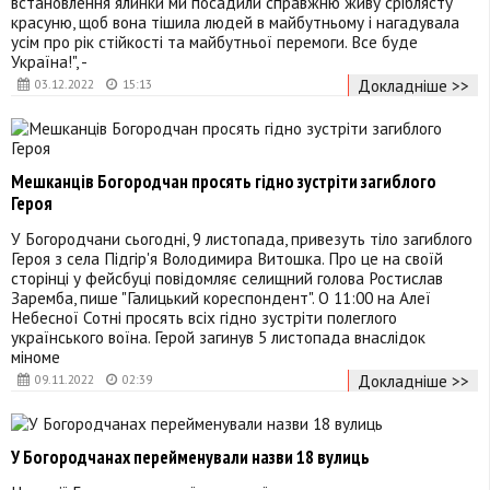
встановлення ялинки ми посадили справжню живу сріблясту
красуню, щоб вона тішила людей в майбутньому і нагадувала
усім про рік стійкості та майбутньої перемоги. Все буде
Україна!", -
Докладніше >>
03.12.2022
15:13
Мешканців Богородчан просять гідно зустріти загиблого
Героя
У Богородчани сьогодні, 9 листопада, привезуть тіло загиблого
Героя з села Підгір'я Володимира Витошка. Про це на своїй
сторінці у фейсбуці повідомляє селищний голова Ростислав
Заремба, пише "Галицький кореспондент". О 11:00 на Алеї
Небесної Сотні просять всіх гідно зустріти полеглого
українського воїна. Герой загинув 5 листопада внаслідок
міноме
Докладніше >>
09.11.2022
02:39
У Богородчанах перейменували назви 18 вулиць