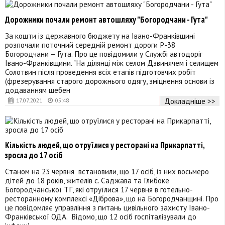
Дорожники почали ремонт автошляху "Богородчани - Гута"
За кошти із державного бюджету на Івано-Франківщині
розпочали поточний середній ремонт дороги Р-38
Богородчани – Гута. Про це повідомили у Службі автодоріг
Івано-Франківщини. "На ділянці між селом Дзвинячем і селищем
Солотвин після проведення всіх етапів підготовчих робіт
(фрезерування старого дорожнього одягу, зміцнення основи із
додаванням щебен
Докладніше >>
17.07.2021
05:48
Кількість людей, що отруїлися у ресторані на Прикарпатті,
зросла до 17 осіб
Станом на 23 червня встановили, що 17 осіб, із них восьмеро
дітей до 18 років, жителів с. Саджава та Глибоке
Богородчанської ТГ, які отруїлися 17 червня в готельно-
ресторанному комплексі «Діброва», що на Богородчанщині. Про
це повідомляє управління з питань цивільного захисту Івано-
Франківської ОДА. Відомо, що 12 осіб госпіталізували до