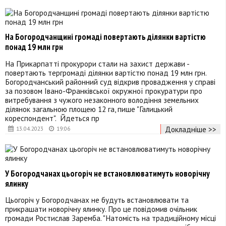
На Богородчанщині громаді повертають ділянки вартістю
понад 19 млн грн
На Прикарпатті прокурори стали на захист держави -
повертають тергромаді ділянки вартістю понад 19 млн грн.
Богородчанський районний суд відкрив провадження у справі
за позовом Івано-Франківської окружної прокуратури про
витребування з чужого незаконного володіння земельних
ділянок загальною площею 12 га, пише "Галицький
кореспондент". Йдеться пр
Докладніше >>
13.04.2023
19:06
У Богородчанах цьогоріч не встановлюватимуть новорічну
ялинку
Цьогоріч у Богородчанах не будуть встановлювати та
прикрашати новорічну ялинку. Про це повідомив очільник
громади Ростислав Заремба. "Натомість на традиційному місці