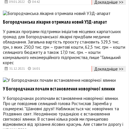
Докладніше >>
09.01.2022
04:42
Богородчанська лікарня отримала новий УЗД-апарат
У рамках програми підтримки ініціатив місцевих карпатських
громад для Богородчанської лікарні придбали медичне
обладнання. Загальна вартість проєкту становить 329,5 тис.
грн, з яких 250,0 тис. грн – грантові кошти, 62,5 тис. грн – кошти
селищного бюджету а також 17,0 тис. грн. – кошти
комунального некомерційного підприємства, пише "Галицький
корес
Докладніше >>
31.12.2021
16:01
У Богородчанах почали встановлення новорічної ялинки
У Богородчанах розпочали встановлення новорічної ялинки.
Про це повідомив селищний голова Ростислав Заремба у
соцмережі. "Шановні друзі! Наближається час новорічних та
Різдвяних свят. Неодмінною традицією є встановлення
святкової ялинки. В останні кілька років ми принципово
відмовилися від зрізання лісових красунь. Але ставити дорогу і