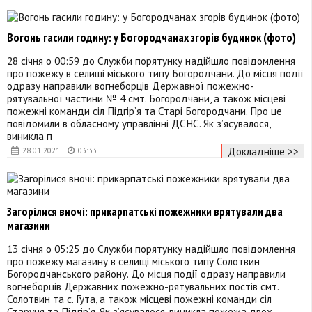
Вогонь гасили годину: у Богородчанах згорів будинок (фото)
28 січня о 00:59 до Служби порятунку надійшло повідомлення
про пожежу в селищі міського типу Богородчани. До місця події
одразу направили вогнеборців Державної пожежно-
рятувальної частини № 4 смт. Богородчани, а також місцеві
пожежні команди сіл Підгір’я та Старі Богородчани. Про це
повідомили в обласному управлінні ДСНС. Як з’ясувалося,
виникла п
Докладніше >>
28.01.2021
03:33
Загорілися вночі: прикарпатські пожежники врятували два
магазини
13 січня о 05:25 до Служби порятунку надійшло повідомлення
про пожежу магазину в селищі міського типу Солотвин
Богородчанського району. До місця події одразу направили
вогнеборців Державних пожежно-рятувальних постів смт.
Солотвин та с. Гута, а також місцеві пожежні команди сіл
Старуня та Підгір’я. Як з’ясувалося, виникла пожежа двох