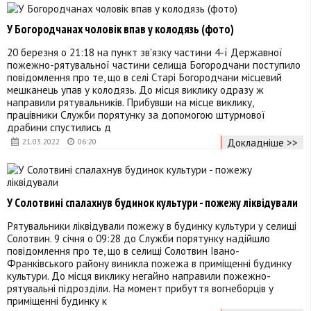
У Богородчанах чоловік впав у колодязь (фото)
20 березня о 21:18 на пункт зв'язку частини 4-ї Державної
пожежно-рятувальної частини селища Богородчани поступило
повідомлення про те, що в селі Старі Богородчани місцевий
мешканець упав у колодязь. До місця виклику одразу ж
направили рятувальників. Прибувши на місце виклику,
працівники Служби порятунку за допомогою штурмової
драбини спустились д
Докладніше >>
21.03.2022
06:20
У Солотвині спалахнув будинок культури - пожежу ліквідували
Рятувальники ліквідували пожежу в будинку культури у селищі
Солотвин. 9 січня о 09:28 до Служби порятунку надійшло
повідомлення про те, що в селищі Солотвин Івано-
Франківського району виникла пожежа в приміщенні будинку
культури. До місця виклику негайно направили пожежно-
рятувальні підрозділи. На момент прибуття вогнеборців у
приміщенні будинку к