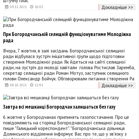
штучну плас
Докладніше >>
09.12.2021
10:02
При Богородчанській селищній функціонуватиме Молодіжна
рада
Вчора, 7 жовтня, в залі засідань Богородчанської селищної
ради відбулася зустріч ініціативної групи щодо підготовки
створення Молодіжної ради. Як йдеться на сайті селищної
ради, на зустріч до молоді завітали голова Ростислав Заремба,
секретар селищної ради Роман Мотуз, заступник селищного
голови Олександр Бойчук. Обговорювали питання створення Ра
Докладніше >>
08.10.2021
12:01
Завтра всі мешканці Богородчан залишаться без газу
6 жовтня у Богородчанах припинять газопостачання. Про це
повідомляють на сторінці Богородчанської селищної ради,
пише "Галицький кореспондент". "Богородчанська дільниця
Долинського відділення інформує Вас про те, що у зв'язку з