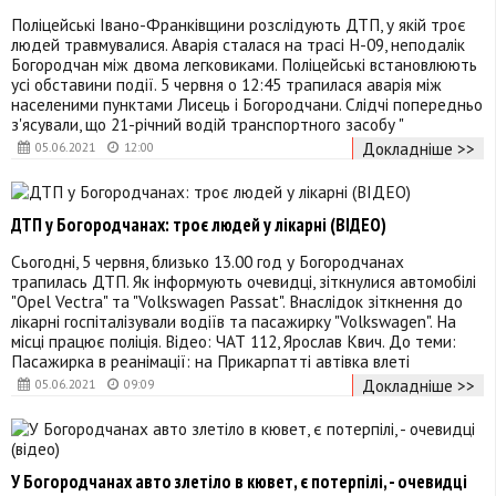
Поліцейські Івано-Франківщини розслідують ДТП, у якій троє
людей травмувалися. Аварія сталася на трасі Н-09, неподалік
Богородчан між двома легковиками. Поліцейські встановлюють
усі обставини події. 5 червня о 12:45 трапилася аварія між
населеними пунктами Лисець і Богородчани. Слідчі попередньо
з'ясували, що 21-річний водій транспортного засобу "
Докладніше >>
05.06.2021
12:00
ДТП у Богородчанах: троє людей у лікарні (ВІДЕО)
Сьогодні, 5 червня, близько 13.00 год у Богородчанах
трапилась ДТП. Як інформують очевидці, зіткнулися автомобілі
"Opel Vectra" та "Volkswagen Passat". Внаслідок зіткнення до
лікарні госпіталізували водіїв та пасажирку "Volkswagen". На
місці працює поліція. Відео: ЧАТ 112, Ярослав Квич. До теми:
Пасажирка в реанімації: на Прикарпатті автівка влеті
Докладніше >>
05.06.2021
09:09
У Богородчанах авто злетіло в кювет, є потерпілі, - очевидці