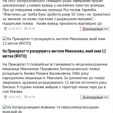
На сесії Богородчанської селищної ради завершили процес
декомунізації у назвах вулиць у населених пунктах громади.
Про це повідомив очільник громади Ростислав Заремба:
"Фактично, це треба було зробити років 30 тому і не триматися
за звичкою за назви, пов’язані з радянським минулим", -
підкреслив голова. Назви вулиць присвоєно відповідно до
Докладніше >>
14.10.2022
04:00
На Прикарпатті розшукують жителя Миколаєва, який зник 12
квітня (ФОТО)
На Прикарпатті поліцейські встановлюють місцезнаходження
мешканця Миколаєва. Працівники Богородчанської поліції
розшукують Беніва Романа Васильовича, 1966 року
народження, мешканця м. Миколаїв. За допомогою до поліції
звернулась дружина розшукуваного. 12 квітня поточного року
близько 9 години чоловік вийшов з території монастиря, що в
селі Манява
Докладніше >>
14.04.2022
06:44