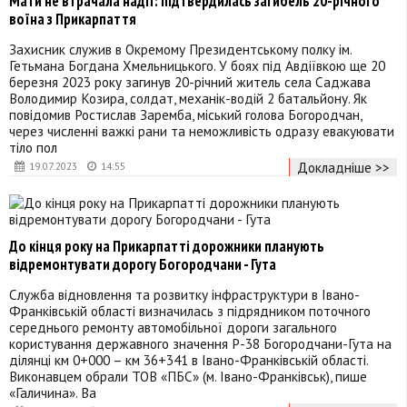
Мати не втрачала надії: підтвердилась загибель 20-річного
воїна з Прикарпаття
Захисник служив в Окремому Президентському полку ім.
Гетьмана Богдана Хмельницького. У боях під Авдіївкою ще 20
березня 2023 року загинув 20-річний житель села Саджава
Володимир Козира, солдат, механік-водій 2 батальйону. Як
повідомив Ростислав Заремба, міський голова Богородчан,
через численні важкі рани та неможливість одразу евакуювати
тіло пол
Докладніше >>
19.07.2023
14:55
До кінця року на Прикарпатті дорожники планують
відремонтувати дорогу Богородчани - Гута
Служба відновлення та розвитку інфраструктури в Івано-
Франківській області визначилась з підрядником поточного
середнього ремонту автомобільної дороги загального
користування державного значення Р-38 Богородчани-Гута на
ділянці км 0+000 – км 36+341 в Івано-Франківській області.
Виконавцем обрали ТОВ «ПБС» (м. Івано-Франківськ), пише
«Галичина». Ва