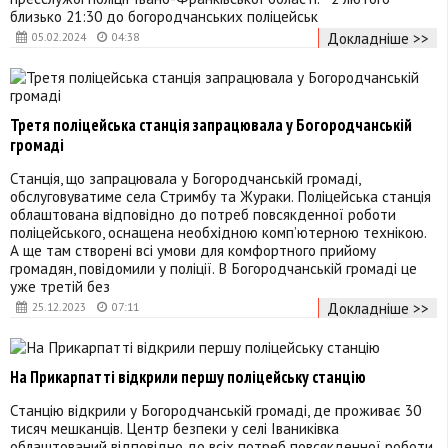
близько 21:30 до богородчанських поліцейськ
Докладніше >>
05.02.2024
04:38
Третя поліцейська станція запрацювала у Богородчанській
громаді
Станція, що запрацювала у Богородчанській громаді,
обслуговуватиме села Стримбу та Жураки. Поліцейська станція
облаштована відповідно до потреб повсякденної роботи
поліцейського, оснащена необхідною комп’ютерною технікою.
А ще там створені всі умови для комфортного прийому
громадян, повідомили у поліції. В Богородчанській громаді це
уже третій без
Докладніше >>
25.12.2023
07:11
На Прикарпатті відкрили першу поліцейську станцію
Станцію відкрили у Богородчанській громаді, де проживає 30
тисяч мешканців. Центр безпеки у селі Іваниківка
облаштований відповідно до всіх потреб повсякденної роботи