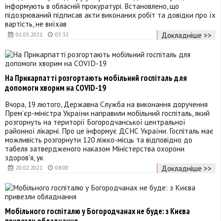
інформують в обласній прокуратурі. Встановлено, що
підозрюваний підписав акти виконаних робіт та довідки про їх
вартість, не виїхав
Докладніше >>
01.03.2021
03:32
На Прикарпатті розгортають мобільний госпіталь для
допомоги хворим на COVID-19
Вчора, 19 лютого, Державна Служба на виконання доручення
Прем’єр-міністра України направили мобільний госпіталь, який
розгорнуть на території Богородчанської центральної
районної лікарні. Про це інформує ДСНС України. Госпіталь має
можливість розгорнути 120 ліжко-місць та відповідно до
табеля затвердженого наказом Міністерства охорони
здоров'я, ук
Докладніше >>
20.02.2021
08:00
Мобільного госпіталю у Богородчанах не буде: з Києва
привезли обладнання