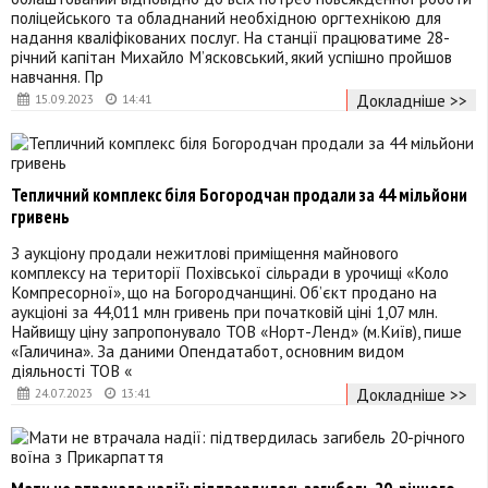
поліцейського та обладнаний необхідною оргтехнікою для
надання кваліфікованих послуг. На станції працюватиме 28-
річний капітан Михайло М’ясковський, який успішно пройшов
навчання. Пр
Докладніше >>
15.09.2023
14:41
Тепличний комплекс біля Богородчан продали за 44 мільйони
гривень
З аукціону продали нежитлові приміщення майнового
комплексу на території Похівської сільради в урочищі «Коло
Компресорної», що на Богородчанщині. Об’єкт продано на
аукціоні за 44,011 млн гривень при початковій ціні 1,07 млн.
Найвищу ціну запропонувало ТОВ «Норт-Ленд» (м.Київ), пише
«Галичина». За даними Опендатабот, основним видом
діяльності ТОВ «
Докладніше >>
24.07.2023
13:41