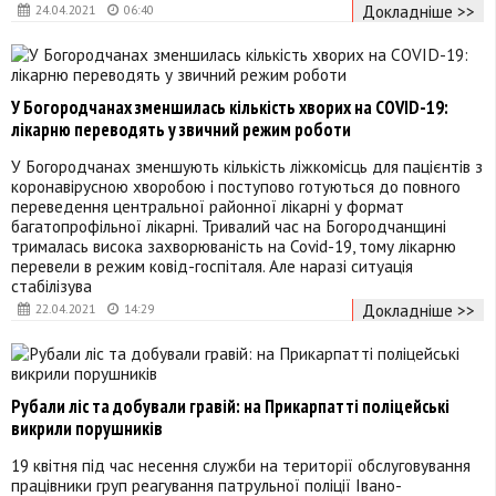
Докладніше >>
24.04.2021
06:40
У Богородчанах зменшилась кількість хворих на COVID-19:
лікарню переводять у звичний режим роботи
У Богородчанах зменшують кількість ліжкомісць для пацієнтів з
коронавірусною хворобою і поступово готуються до повного
переведення центральної районної лікарні у формат
багатопрофільної лікарні. Тривалий час на Богородчанщині
трималась висока захворюваність на Covid-19, тому лікарню
перевели в режим ковід-госпіталя. Але наразі ситуація
стабілізува
Докладніше >>
22.04.2021
14:29
Рубали ліс та добували гравій: на Прикарпатті поліцейські
викрили порушників
19 квітня під час несення служби на території обслуговування
працівники груп реагування патрульної поліції Івано-