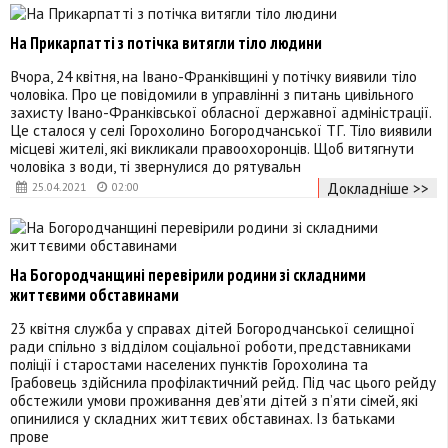
На Прикарпатті з потічка витягли тіло людини
Вчора, 24 квітня, на Івано-Франківщині у потічку виявили тіло
чоловіка. Про це повідомили в управлінні з питань цивільного
захисту Івано-Франківської обласної державної адміністрації.
Це сталося у селі Горохолино Богородчанської ТГ. Тіло виявили
місцеві жителі, які викликали правоохоронців. Щоб витягнути
чоловіка з води, ті звернулися до рятувальн
Докладніше >>
25.04.2021
02:00
На Богородчанщині перевірили родини зі складними
життєвими обставинами
23 квітня служба у справах дітей Богородчанської селищної
ради спільно з відділом соціальної роботи, представниками
поліції і старостами населених пунктів Горохолина та
Грабовець здійснила профілактичний рейд. Під час цього рейду
обстежили умови проживання дев’яти дітей з п’яти сімей, які
опинилися у складних життєвих обставинах. Із батьками
прове