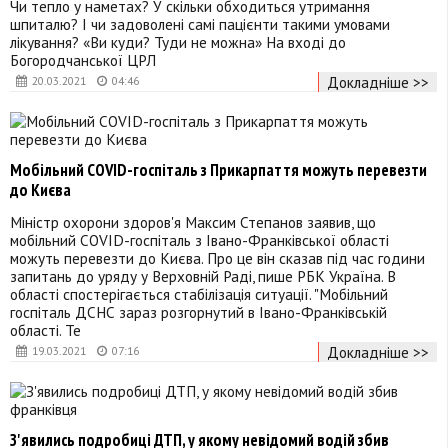
Чи тепло у наметах? У скільки обходиться утримання
шпиталю? І чи задоволені самі пацієнти такими умовами
лікування? «Ви куди? Туди не можна» На вході до
Богородчанської ЦРЛ
Докладніше >>
20.03.2021
04:46
Мобільний COVID-госпіталь з Прикарпаття можуть перевезти
до Києва
Міністр охорони здоров'я Максим Степанов заявив, що
мобільний COVID-госпіталь з Івано-Франківської області
можуть перевезти до Києва. Про це він сказав під час години
запитань до уряду у Верховній Раді, пише РБК Україна. В
області спостерігається стабілізація ситуації. "Мобільний
госпіталь ДСНС зараз розгорнутий в Івано-Франківській
області. Те
Докладніше >>
19.03.2021
07:16
З'явились подробиці ДТП, у якому невідомий водій збив