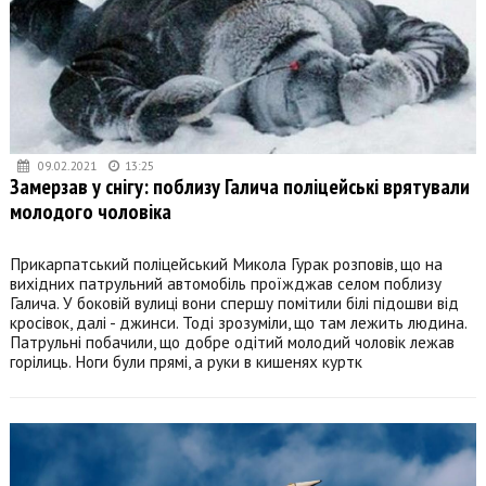
09.02.2021
13:25
Замерзав у снігу: поблизу Галича поліцейські врятували
молодого чоловіка
Прикарпатський поліцейський Микола Гурак розповів, що на
вихідних патрульний автомобіль проїжджав селом поблизу
Галича. У боковій вулиці вони спершу помітили білі підошви від
кросівок, далі - джинси. Тоді зрозуміли, що там лежить людина.
Патрульні побачили, що добре одітий молодий чоловік лежав
горілиць. Ноги були прямі, а руки в кишенях куртк