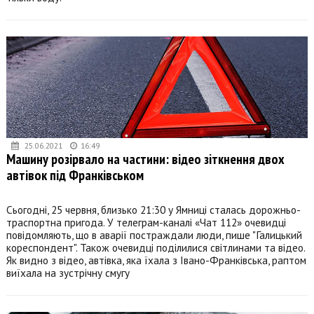
25.06.2021
16:49
Машину розірвало на частини: відео зіткнення двох
автівок під Франківськом
Сьогодні, 25 червня, близько 21:30 у Ямниці сталась дорожньо-
траспортна пригода. У телеграм-каналі «Чат 112» очевидці
повідомляють, що в аварії постраждали люди, пише "Галицький
кореспондент". Також очевидці поділилися світлинами та відео.
Як видно з відео, автівка, яка їхала з Івано-Франківська, раптом
виїхала на зустрічну смугу