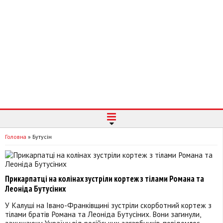
Головна
»
Бутусін
Прикарпатці на колінах зустріли кортеж з тілами Романа та
Леоніда Бутусіних
У Калуші на Івано-Франківщині зустріли скорботний кортеж з
тілами братів Романа та Леоніда Бутусіних. Вони загинули,
захищаючи Україну від російських загарбників, повідомляє