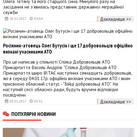
Олега Тетяну та його старшого сина. Минулого разу на
засідання не з'явилась представник державної міграційної
служби
Докладніше >>
10.01.2017
09:04
Росіянин-атовець Олег Бутусін і ще 17 добровольців офіційно
визнані учасниками АТО
Про це написав у спільноті Спілка Добровольців АТО
Прикарпаття Василь Андріїв. "Спілка Добровольців АТО
Прикарпаття щиро ВІТАЄ наступних сімнадцять добровольців,
які в середу 04.01.17р. офіційно визнані учасниками АТО і яким
присвоєно обласний статус - "Бійці добровольці АТО". На
наступній сесії обласної ради, будуть вручені відповідні
посвідченн
Докладніше >>
05.01.2017
05:51
ПОПУЛЯРНІ НОВИНИ