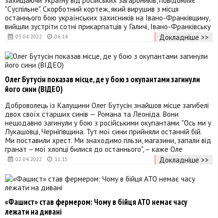
"Суспільне". Скорботний кортеж, який вирушив з місця
останнього бою українських захисників на Івано-Франківщину,
вийшли зустріти сотні прикарпатців у Галичі, Івано-Франківську
Докладніше >>
03.04.2022
06:14
Олег Бутусін показав місце, де у бою з окупантами загинули
його сини (ВІДЕО)
Доброволець із Калущини Олег Бутусін знайшов місце загибелі
двох своїх старших синів — Романа та Леоніда. Вони
нещодавно загинули у бою з російськими окупантами. "Ось ми у
Лукашовці, Чернігівщина. Тут мої сини прийняли останній бій.
Ми поставили хрест. Ми знаходимо гільзи, магазини, запали від
гранат – мої хлопці билися до останнього", – каже Оле
Докладніше >>
02.04.2022
11:15
«Фашист» став фермером: Чому в бійця АТО немає часу
лежати на дивані