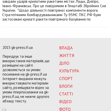
завдали ударів крилатими ракетами містах Луцьк, Дніпро,
Івано-Франківськ. Про це повідомили в Генштабі Збройних Сил
України. "Щодо діяльності повітряної компоненти ворога.
Стратегічними бомбардувальниками Ту-95МС ПКС РФ були
застосовані крилаті ракети повітряного базування по
2015 gk-press.if.ua
ВЛАДА
ЖИТТЯ
Передрук та інше
використання матеріалів, що
ДІЛО
розміщені на сайті
дозволяється за умови
КУЛЬТУРА
посилання на gk-press.if.ua
СПОРТ
Інтернет-видання можуть
використовувати матеріали
БЛОГИ
сайту, розміщувати відео за
умови гіперпосилання на gk-
СТАТТІ
press.if.ua, не нижче другого
абзацу тексту.
ВІДЕО
ФОТО