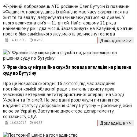
47-річний доброволець АТО росіянин Олег Бутусін із позивним
«Фашист», повернувшись із війни, не має часу скаржитися на
життя та владу, депресувати чи вилежуватися на дивані. У
нього величезна сім’я – 11 дітей. Найстаршому 21 рік, а
найменшому рік і два місяці. Зараз живуть на Калущині, в хатині
просто біля самісінького лісу, мають величезну господа
Докладніше >>
04.11.2018
03:37
У Франківську міграційна служба подала апеляцію на рішення
суду по Бутусіну
Про це мовилося сьогодні, 16 лютого, під час засідання
постійної комісії обласної ради з питань захисту прав
учасників і ветеранів антитерористичної операції на Сході
України та їх сімей. На засіданні розглянули питання про
надання статусу добровольця Олегу Бутусіну – росіянину, який
воює за Україну. Заступник директора департаменту
соцзахисту ОДА
Докладніше >>
16.02.2017
09:35