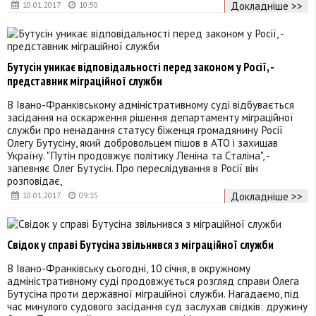
Докладніше >>
10.01.2017
10:50
Бутусін уникає відповідальності перед законом у Росії, -
представник міграційної служби
В Івано-Франківському адміністративному суді відбувається
засідання на оскарження рішення департаменту міграційної
служби про ненадання статусу біженця громадянину Росії
Олегу Бутусіну, який добровольцем пішов в АТО і захищав
Україну. "Путін продовжує політику Леніна та Сталіна", -
запевняє Олег Бутусін. Про переслідування в Росії він
розповідає,
Докладніше >>
10.01.2017
09:15
Свідок у справі Бутусіна звільнився з міграційної служби
В Івано-Франківську сьогодні, 10 січня, в окружному
адміністративному суді продовжується розгляд справи Олега
Бутусіна проти державної міграційної служби. Нагадаємо, під
час минулого судового засідання суд заслухав свідків: дружину