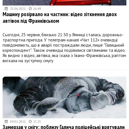
25.06.2021
16:49
Машину розірвало на частини: відео зіткнення двох
автівок під Франківськом
Сьогодні, 25 червня, близько 21:30 у Ямниці сталась дорожньо-
траспортна пригода. У телеграм-каналі «Чат 112» очевидці
повідомляють, що в аварії постраждали люди, пише "Галицький
кореспондент". Також очевидці поділилися світлинами та відео.
Як видно з відео, автівка, яка їхала з Івано-Франківська, раптом
виїхала на зустрічну смугу
09.02.2021
13:25
Замерзав у снігу: поблизу Галича поліцейські врятували