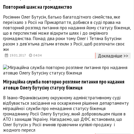
Повторний шанс на громадянство
Росіянин Олег Бутусін, батько багатодітного сімейства, яке
переїхало з Росії на Прикарпаття, добився в суді права на
повторний розгляд питання про надання йому статусу біженця,
що в перспективі може відкрити шлях і до омріяного
громадянства. Понад два роки тому Олег і Тетяна Бутусіни
разом з дев’ятьма дітьми втекли з Росії, щоб розпочати своє
жи
Докладніше >>
19.01.2017
04:04
Міграційна служба повторно розгляне питання про надання
атовцю Олегу Бутусіну статусу біженця
В Івано-Франківському окружному адміністративному суді
відбувається засідання на оскарження рішення департаменту
міграційної служби про ненадання статусу біженця
громадянину Росії Олегу Бутусіну, який добровольцем пішов в
АТО і захищав Україну. Нагадаємо, що ДФС встановила, що
Олег Бутусін у Росії вчиняв правочини купівлі-продажу і
жодного пересл