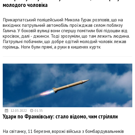
молодого чоловіка
Прикарпатський поліцейський Микола Гурак розповів, що на
вихідних патрульний автомобіль проїжджав селом поблизу
Галича. У боковій вулиці вони спершу помітили білі підошви від
кросівок, далі - джинси. Тоді зрозуміли, що там лежить людина.
Патрульні побачили, що добре одітий молодий чоловік лежав
горілиць. Ноги були прямі, а руки в кишенях куртк
12.03.2022
01:35
Удари по Франківську: стало відомо, чим стріляли
На світанку, 11 березня, ворожі війська з бомбардувальників