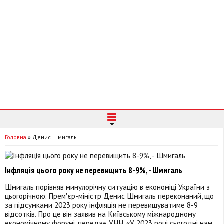
Головна
»
Денис Шмигаль
Інфляція цього року не перевищить 8-9%, - Шмигаль
Шмигаль порівняв минулорічну ситуацію в економіці України з
цьогорічною. Прем'єр-міністр Денис Шмигаль переконаний, що
за підсумками 2023 року інфляція не перевищуватиме 8-9
відсотків. Про це він заявив на Київському міжнародному
економічному форумі, передає УНН. «У 2023 році сьогодні нам