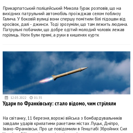
Прикарпатський поліцейський Микола Гурак розповів, що на
вихідних патрульний автомобіль проїжджав селом поблизу
Галича. У боковій вулиці вони спершу помітили білі підошви від
кросівок, далі - джинси. Тоді зрозуміли, що там лежить людина.
Патрульні побачили, що добре одітий молодий чоловік лежав
горілиць. Ноги були прямі, а руки в кишенях куртк
12.03.2022
01:35
Удари по Франківську: стало відомо, чим стріляли
На світанку, 11 березня, ворожі війська з бомбардувальників
завдали ударів крилатими ракетами містах Луцьк, Дніпро,
Івано-Франківськ. Про це повідомили в Генштабі Збройних Сил