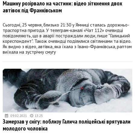
Машину розірвало на частини: відео зіткнення двох
автівок під Франківськом
Сьогодні, 25 червня, близько 21:30 у Ямниці сталась дорожньо-
траспортна пригода. У телеграм-каналі «Чат 112» очевидці
повідомляють, що в аварії постраждали люди, пише "Галицький
кореспондент". Також очевидці поділилися світлинами та відео.
Як видно з відео, автівка, яка їхала з Івано-Франківська, раптом
виїхала на зустрічну смугу
09.02.2021
13:25
Замерзав у снігу: поблизу Галича поліцейські врятували
молодого чоловіка