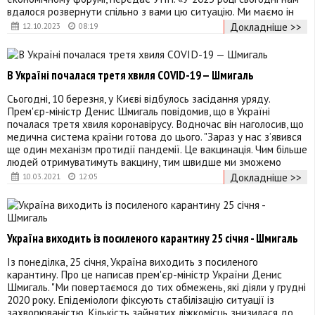
вдалося розвернути спільно з вами цю ситуацію. Ми маємо ін
Докладніше >>
12.10.2023
08:19
В Україні почалася третя хвиля COVID-19 — Шмигаль
Сьогодні, 10 березня, у Києві відбулось засідання уряду.
Прем'єр-міністр Денис Шмигаль повідомив, що в Україні
почалася третя хвиля коронавірусу. Водночас він наголосив, що
медична система країни готова до цього. "Зараз у нас з’явився
ще один механізм протидії пандемії. Це вакцинація. Чим більше
людей отримуватимуть вакцину, тим швидше ми зможемо
Докладніше >>
10.03.2021
12:05
Україна виходить із посиленого карантину 25 січня - Шмигаль
Із понеділка, 25 січня, Україна виходить з посиленого
карантину. Про це написав прем'єр-міністр України Денис
Шмигаль. "Ми повертаємося до тих обмежень, які діяли у грудні
2020 року. Епідеміологи фіксують стабілізацію ситуації із
захворюваністю. Кількість зайнятих ліжкомісць знизилася до