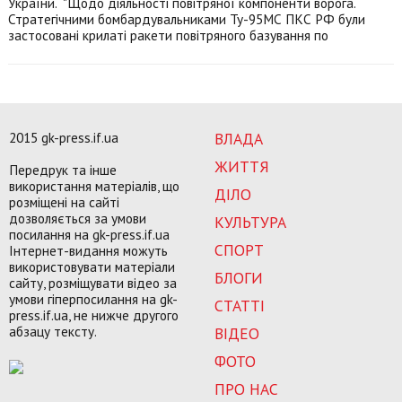
України. "Щодо діяльності повітряної компоненти ворога.
Стратегічними бомбардувальниками Ту-95МС ПКС РФ були
застосовані крилаті ракети повітряного базування по
2015 gk-press.if.ua
ВЛАДА
ЖИТТЯ
Передрук та інше
використання матеріалів, що
ДІЛО
розміщені на сайті
дозволяється за умови
КУЛЬТУРА
посилання на gk-press.if.ua
СПОРТ
Інтернет-видання можуть
використовувати матеріали
БЛОГИ
сайту, розміщувати відео за
умови гіперпосилання на gk-
СТАТТІ
press.if.ua, не нижче другого
абзацу тексту.
ВІДЕО
ФОТО
ПРО НАС