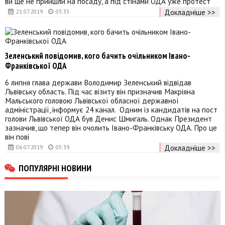
ви ще не прийшли на посаду, а під стінами ОДА уже протест
Докладніше >>
21.07.2019
03:33
Зеленський повідомив, кого бачить очільником Івано-
Франківської ОДА
6 липня глава держави Володимир Зеленський відвідав
Львівську область. Під час візиту він призначив Макріяна
Мальського головою Львівської обласної державної
адміністрації, інформує 24 канал. Одним із кандидатів на пост
голови Львівської ОДА був Денис Шмигаль. Однак Президент
зазначив, що тепер він очолить Івано-Франківську ОДА. Про це
він пові
Докладніше >>
06.07.2019
05:39
ПОПУЛЯРНІ НОВИНИ