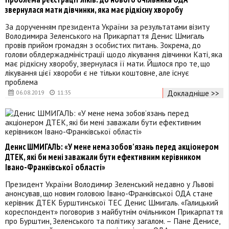
звернулася мати дівчинки, яка має рідкісну хворобу
За дорученням президента України за результатами візиту
Володимира Зеленського на Прикарпаття Денис Шмигаль
провів прийом громадян з особистих питань. Зокрема, до
голови облдержадміністрації щодо лікування дівчинки Каті, яка
має рідкісну хворобу, звернулася її мати. Йшлося про те, що
лікування цієї хвороби є не тільки коштовне, але існує
проблема
Докладніше >>
06.08.2019
11:35
Денис ШМИГАЛЬ: «У мене нема зобов’язань перед акціонером
ДТЕК, які би мені заважали бути ефективним керівником
Івано-Франківської області»
Президент України Володимир Зеленський недавно у Львові
анонсував, що новим головою Івано-Франківської ОДА стане
керівник ДТЕК Бурштинської ТЕС Денис Шмигаль. «Галицький
кореспондент» поговорив з майбутнім очільником Прикарпаття
про Бурштин, Зеленського та політику загалом. – Пане Денисе,