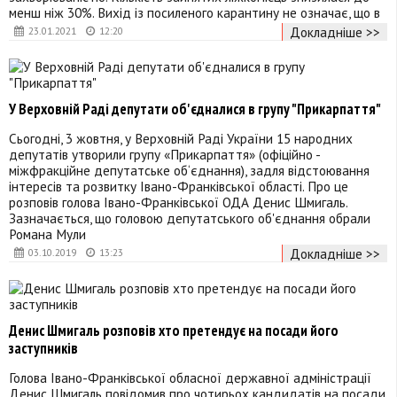
менш ніж 30%. Вихід із посиленого карантину не означає, що в
Докладніше >>
23.01.2021
12:20
У Верховній Раді депутати об'єдналися в групу "Прикарпаття"
Сьогодні, 3 жовтня, у Верховній Раді України 15 народних
депутатів утворили групу «Прикарпаття» (офіційно -
міжфракційне депутатське об‘єднання), задля відстоювання
інтересів та розвитку Івано-Франківської області. Про це
розповів голова Івано-Франківської ОДА Денис Шмигаль.
Зазначається, що головою депутатського об'єднання обрали
Романа Мули
Докладніше >>
03.10.2019
13:23
Денис Шмигаль розповів хто претендує на посади його
заступників
Голова Івано-Франківської обласної державної адміністрації
Денис Шмигаль повідомив про чотирьох кандидатів на посади