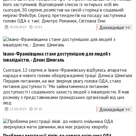
його заступників. Відповідний список із чотирьох осіб він
сьогодні, 30 серпня, розмістив на своїй сторінці в соціальній
мережі Фейсбук. Серед претендентів на посаду заступника
голови ОДА є такі: Дмитро Романюк, Світлана Они
Докладніше >>
30.08.2019
13:01
Івано-Франківщина стане доступнішою для людей з
інвалідністю, - Денис Шмигаль
Сьогодні, 12 серпня, в Івано-Франківську відбулась апаратна
нарада в нового голови облдержадміністрації Дениса Шмигаля.
Першим питанням, на яке звернув увагу голова ОДА, стало
питання доступності. "Ми займатимемося питанням
доступності і соціального захисту людей з інвалідністю. Я мав
розмову з представниками громадських організацій від цих
люд
Докладніше >>
12.08.2019
05:10
Проблема реєстрації ліків: до нового очільника ОДА