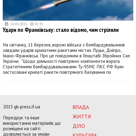
12.03.2022
01:35
Удари по Франківську: стало відомо, чим стріляли
На світанку, 11 березня, ворожі війська з бомбардувальників
завдали ударів крилатими ракетами містах Луцьк, Дніпро,
Івано-Франківськ. Про це повідомили в Генштабі Збройних Сил
України. "Щодо діяльності повітряної компоненти ворога.
Стратегічними бомбардувальниками Ту-95МС ПКС РФ були
застосовані крилаті ракети повітряного базування по
2015 gk-press.if.ua
ВЛАДА
ЖИТТЯ
Передрук та інше
використання матеріалів, що
ДІЛО
розміщені на сайті
дозволяється за умови
КУЛЬТУРА