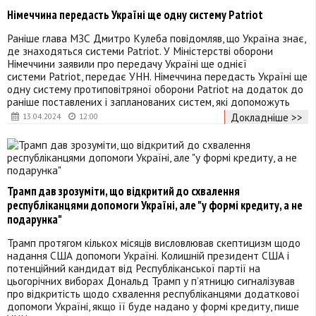
Німеччина передасть Україні ще одну систему Patriot
Раніше глава МЗС Дмитро Кулеба повідомляв, що Україна знає,
де знаходяться системи Patriot. У Міністерстві оборони
Німеччини заявили про передачу Україні ще однієї
системи Patriot, передає УНН. Німеччина передасть Україні ще
одну систему протиповітряної оборони Patriot на додаток до
раніше поставлених і запланованих систем, які допоможуть
Докладніше >>
13.04.2024
12:00
Трамп дав зрозуміти, що відкритий до схвалення
республіканцями допомоги Україні, але "у формі кредиту, а не
подарунка"
Трамп протягом кількох місяців висловлював скептицизм щодо
надання США допомоги Україні. Колишній президент США і
потенційний кандидат від Республіканської партії на
цьогорічних виборах Дональд Трамп у п’ятницю сигналізував
про відкритість щодо схвалення республіканцями додаткової
допомоги Україні, якщо її буде надано у формі кредиту, пише