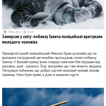
09.02.2021
13:25
Замерзав у снігу: поблизу Галича поліцейські врятували
молодого чоловіка
Прикарпатський поліцейський Микола Гурак розповів, що на
вихідних патрульний автомобіль проїжджав селом поблизу
Галича. У боковій вулиці вони спершу помітили білі підошви від
кросівок, далі - джинси. Тоді зрозуміли, що там лежить людина.
Патрульні побачили, що добре одітий молодий чоловік лежав
горілиць. Ноги були прямі, а руки в кишенях куртк