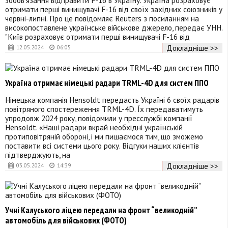
отримати перші винищувачі F-16 від своїх західних союзників у
червні-липні. Про це повідомляє Reuters з посиланням на
високопоставлене українське військове джерело, передає УНН.
"Київ розраховує отримати перші винищувачі F-16 від
Докладніше >>
12.05.2024
06:05
Україна отримає німецькі радари TRML-4D для систем ППО
Німецька компанія Hensoldt передасть Україні 6 своїх радарів
повітряного спостереження TRML-4D. Їх передаватимуть
упродовж 2024 року, повідомили у пресслужбі компанії
Hensoldt. «Наші радари вкрай необхідні українській
протиповітряній обороні, і ми пишаємося тим, що зможемо
поставити всі системи цього року. Відгуки наших клієнтів
підтверджують, на
Докладніше >>
03.05.2024
14:39
Учні Калуського ліцею передали на фронт “великодній”
автомобіль для військових (ФОТО)