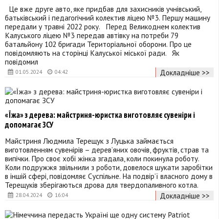
Це вже друге авто, яке придбав для захисників учнівський,
батьківський і педагогічний колектив ліцею №3. Першу машину
передали у травні 2022 року. Перед Великоднем колектив
Калуського ліцею №3 передав автівку на потреби 79
батальйону 102 бригади Територіальної оборони. Про це
повідомляють на сторінці Калуської міської ради. Як
повідомил
Докладніше >>
01.05.2024
04:42
«Їжа» з дерева: майстриня-юристка виготовляє сувеніри і
допомагає ЗСУ
Майстриня Людмила Терещук з Луцька займається
виготовленням сувенірів – дерев’яних овочів, фруктів, страв та
випічки. Про своє хобі жінка згадала, коли покинула роботу.
Коли подружжя звільнили з роботи, довелося шукати заробітки
в іншій сфері, повідомляє Суспільне. На подвір’ї власного дому в
Терещуків зберігаються дрова для твердопаливного котла.
Докладніше >>
28.04.2024
16:04