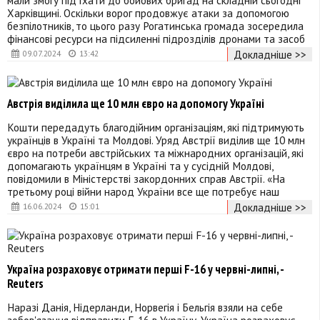
Харківщині. Оскільки ворог продовжує атаки за допомогою
безпілотників, то цього разу Рогатинська громада зосередила
фінансові ресурси на підсиленні підрозділів дронами та засоб
Докладніше >>
09.07.2024
13:42
Австрія виділила ще 10 млн євро на допомогу Україні
Кошти передадуть благодійним організаціям, які підтримують
українців в Україні та Молдові. Уряд Австрії виділив ще 10 млн
євро на потреби австрійських та міжнародних організацій, які
допомагають українцям в Україні та у сусідній Молдові,
повідомили в Міністерстві закордонних справ Австрії. «На
третьому році війни народ України все ще потребує наш
Докладніше >>
16.06.2024
15:01
Україна розраховує отримати перші F-16 у червні-липні, -
Reuters
Наразі Данія, Нідерланди, Норвегія і Бельгія взяли на себе
зобов'язання відправити F-16 в Україну. Україна розраховує