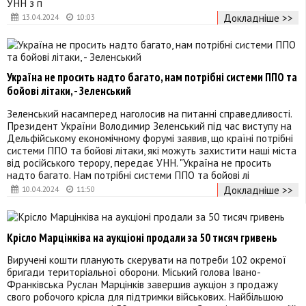
УНН з п
Докладніше >>
13.04.2024
10:03
Україна не просить надто багато, нам потрібні системи ППО та
бойові літаки, - Зеленський
Зеленський насамперед наголосив на питанні справедливості.
Президент України Володимир Зеленський під час виступу на
Дельфійському економічному форумі заявив, що країні потрібні
системи ППО та бойові літаки, які можуть захистити наші міста
від російського терору, передає УНН. "Україна не просить
надто багато. Нам потрібні системи ППО та бойові лі
Докладніше >>
10.04.2024
11:50
Крісло Марцінківа на аукціоні продали за 50 тисяч гривень
Виручені кошти планують скерувати на потреби 102 окремої
бригади територіальної оборони. Міський голова Івано-
Франківська Руслан Марцінків завершив аукціон з продажу
свого робочого крісла для підтримки військових. Найбільшою