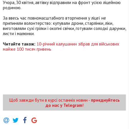
Учора, 30 квітня, автівку відправили на фронт усією ліцейною
родиною.
За ввесь час повномасштабного вторгнення у ліцеї не
припиняли волонтерство: купували дрони, старлінки, ліки,
виготовляли сухі грілки і окопні свічки, готували солодкі дарунки,
листи і малюнки.
Читайте також:
10-річний калушанин зібрав для військових
майже 100 тисяч гривень
Щоб завжди бути в курсі останніх новин -
приєднуйтесь
до нас у Telegram
!