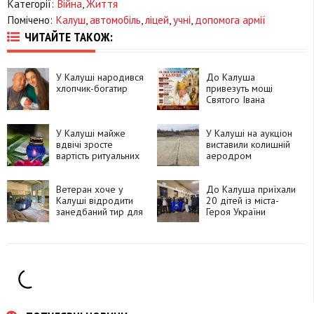
Категорії:
Війна
,
Життя
Помічено:
Калуш
,
автомобіль
,
ліцей
,
учні
,
допомога армії
ЧИТАЙТЕ ТАКОЖ:
У Калуші народився
До Калуша
хлопчик-богатир
привезуть мощі
Святого Івана
Хрестителя
У Калуші майже
У Калуші на аукціон
вдвічі зросте
виставили колишній
вартість ритуальних
аеродром
послуг
Ветеран хоче у
До Калуша приїхали
Калуші відродити
20 дітей із міста-
занедбаний тир для
Героя України
стрільби з лука
Нікополя