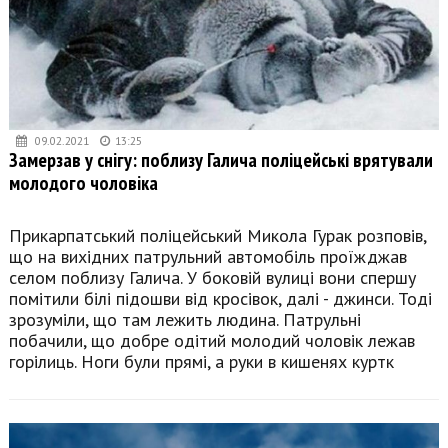
09.02.2021
13:25
Замерзав у снігу: поблизу Галича поліцейські врятували
молодого чоловіка
Прикарпатський поліцейський Микола Гурак розповів,
що на вихідних патрульний автомобіль проїжджав
селом поблизу Галича. У боковій вулиці вони спершу
помітили білі підошви від кросівок, далі - джинси. Тоді
зрозуміли, що там лежить людина. Патрульні
побачили, що добре одітий молодий чоловік лежав
горілиць. Ноги були прямі, а руки в кишенях куртк