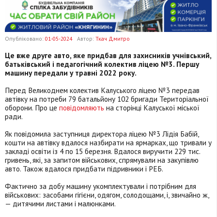
Опубліковано:
01-05-2024
Автор:
Ткач Дмитро
Ц
е вже друге авто, яке придбав для захисників учнівський,
батьківський і педагогічний колектив ліцею №3. Першу
машину передали у травні 2022 року.
Перед Великоднем колектив Калуського ліцею №3 передав
автівку на потреби 79 батальйону 102 бригади Територіальної
оборони. Про це
повідомляють
на сторінці Калуської міської
ради.
Як повідомила заступниця директора ліцею №3 Лідія Бабій,
кошти на автівку вдалося назбирати на ярмарках, що тривали у
закладі освіти із 4 по 15 березня. Вдалося виручити 229 тис.
гривень, які, за запитом військових, спрямували на закупівлю
авто. Також вдалося придбати підривники і РЕБ.
Фактично за добу машину укомплектували і потрібним для
військових: засобами гігієни, одягом, солодощами, і, звичайно ж,
— дитячими листами і малюнками.