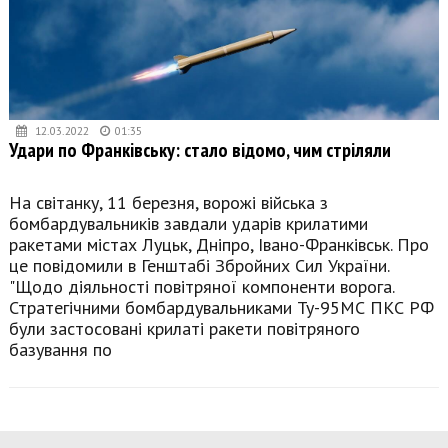
12.03.2022
01:35
Удари по Франківську: стало відомо, чим стріляли
На світанку, 11 березня, ворожі війська з
бомбардувальників завдали ударів крилатими
ракетами містах Луцьк, Дніпро, Івано-Франківськ. Про
це повідомили в Генштабі Збройних Сил України.
"Щодо діяльності повітряної компоненти ворога.
Стратегічними бомбардувальниками Ту-95МС ПКС РФ
були застосовані крилаті ракети повітряного
базування по