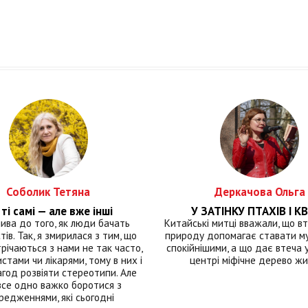
Соболик Тетяна
Деркачова Ольга
ті самі — але вже інші
У ЗАТІНКУ ПТАХІВ І КВ
лива до того, як люди бачать
Китайські митці вважали, що вт
тів. Так, я змирилася з тим, що
природу допомагає ставати м
річаються з нами не так часто,
спокійнішими, а що дає втеча у 
истами чи лікарями, тому в них і
центрі міфічне дерево ж
год розвіяти стереотипи. Але
все одно важко боротися з
редженнями, які сьогодні