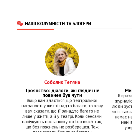
НАШІ КОЛУМНІСТИ ТА БЛОГЕРИ
Соболик Тетяна
Троянство: діалоги, які глядач не
Ми 
повинен був чути
Я враз
Якщо вам здається, що театральної
журналіс
награності у житті надто багато, то хочу
люди зуст
вам сказати, що її занадто багато не
як із такс
лише у житті, а й у театрі. Коли сенсами
немає на
напічкують постановку до too much так,
мені 
що без пояснень не розберешся. Тож
упе
пояснювати беруться багато і