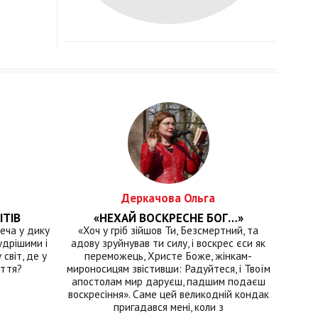
Деркачова Ольга
ІТІВ
«НЕХАЙ ВОСКРЕСНЕ БОГ…»
еча у дику
«Хоч у гріб зійшов Ти, Безсмертний, та
удрішими і
адову зруйнував ти силу, і воскрес єси як
світ, де у
переможець, Христе Боже, жінкам-
иття?
мироносицям звістивши: Радуйтеся, і Твоїм
апостолам мир даруєш, падшим подаєш
воскресіння». Саме цей великодній кондак
пригадався мені, коли з