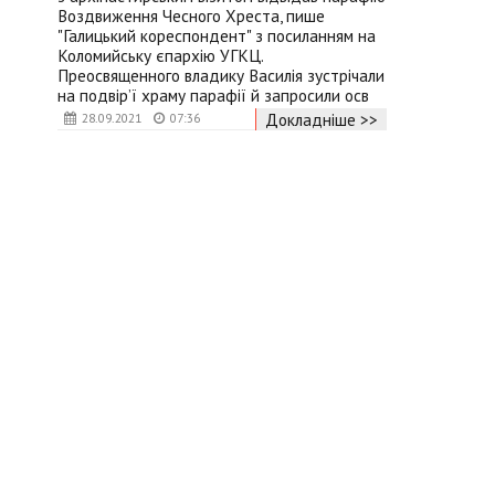
Воздвиження Чесного Хреста, пише
"Галицький кореспондент" з посиланням на
Коломийську єпархію УГКЦ.
Преосвященного владику Василія зустрічали
на подвір’ї храму парафії й запросили осв
Докладніше >>
28.09.2021
07:36