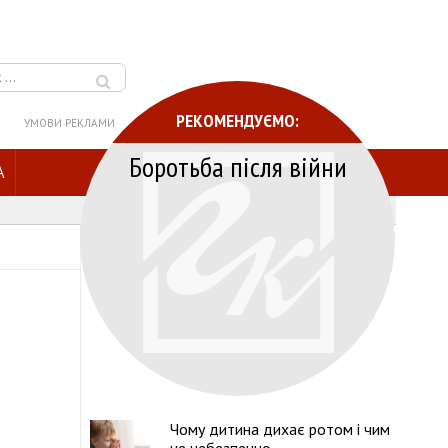
РЕКОМЕНДУЄМО:
УМОВИ РЕКЛАМИ
Боротьба після війни
A
Чому дитина дихає ротом і чим