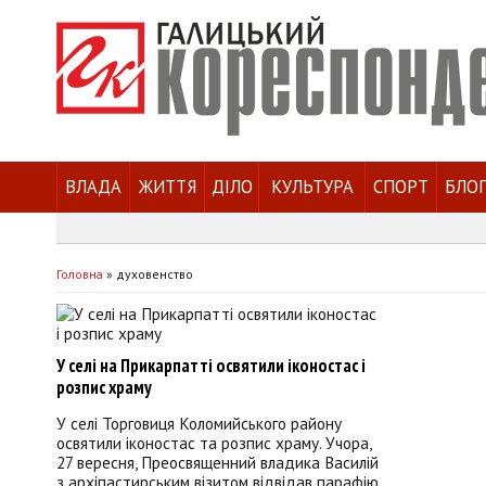
ВЛАДА
ЖИТТЯ
ДІЛО
КУЛЬТУРА
СПОРТ
БЛО
Головна
»
духовенство
У селі на Прикарпатті освятили іконостас і
розпис храму
У селі Торговиця Коломийського району
освятили іконостас та розпис храму. Учора,
27 вересня, Преосвященний владика Василій
з архіпастирським візитом відвідав парафію