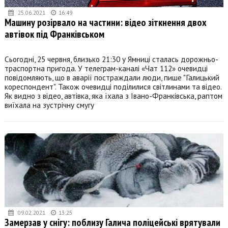
25.06.2021
16:49
Машину розірвало на частини: відео зіткнення двох
автівок під Франківськом
Сьогодні, 25 червня, близько 21:30 у Ямниці сталась дорожньо-
траспортна пригода. У телеграм-каналі «Чат 112» очевидці
повідомляють, що в аварії постраждали люди, пише "Галицький
кореспондент". Також очевидці поділилися світлинами та відео.
Як видно з відео, автівка, яка їхала з Івано-Франківська, раптом
виїхала на зустрічну смугу
09.02.2021
13:25
Замерзав у снігу: поблизу Галича поліцейські врятували