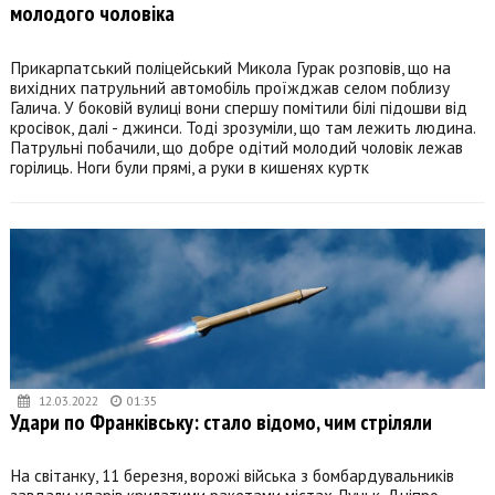
молодого чоловіка
Прикарпатський поліцейський Микола Гурак розповів, що на
вихідних патрульний автомобіль проїжджав селом поблизу
Галича. У боковій вулиці вони спершу помітили білі підошви від
кросівок, далі - джинси. Тоді зрозуміли, що там лежить людина.
Патрульні побачили, що добре одітий молодий чоловік лежав
горілиць. Ноги були прямі, а руки в кишенях куртк
12.03.2022
01:35
Удари по Франківську: стало відомо, чим стріляли
На світанку, 11 березня, ворожі війська з бомбардувальників