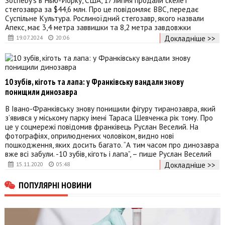
стегозавра за $44,6 млн. Про це повідомляє BBC, передає
Суспільне Культура. Рослиноїдний стегозавр, якого назвали
Апекс, має 3,4 метра заввишки та 8,2 метра завдовжки
Докладніше >>
19.07.2024
20:06
10 зубів, кіготь та лапа: у Франківську вандали знову
понищили динозавра
В Івано-Франківську знову понищили фігуру тиранозавра, який
з’явився у міському парку імені Тараса Шевченка рік тому. Про
це у соцмережі повідомив франківець Руслан Веселий. На
фотографіях, оприлюднених чоловіком, видно нові
пошкодження, яких досить багато. “А тим часом про динозавра
вже всі забули. -10 зубів, кіготь і лапа”, – пише Руслан Веселий
Докладніше >>
15.11.2020
05:48
ПОПУЛЯРНІ НОВИНИ