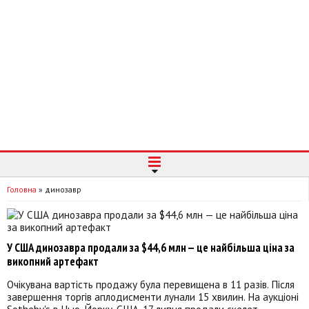
Головна
»
динозавр
У США динозавра продали за $44,6 млн — це найбільша ціна за
викопний артефакт
Очікувана вартість продажу була перевищена в 11 разів. Після
завершення торгів аплодисменти лунали 15 хвилин. На аукціоні
Sotheby's в Нью-Йорку, США, 17 липня продали скелет