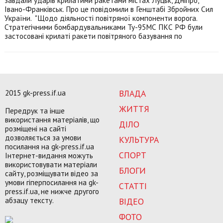
завдали ударів крилатими ракетами містах Луцьк, Дніпро,
Івано-Франківськ. Про це повідомили в Генштабі Збройних Сил
України. "Щодо діяльності повітряної компоненти ворога.
Стратегічними бомбардувальниками Ту-95МС ПКС РФ були
застосовані крилаті ракети повітряного базування по
2015 gk-press.if.ua
ВЛАДА
ЖИТТЯ
Передрук та інше
використання матеріалів, що
ДІЛО
розміщені на сайті
дозволяється за умови
КУЛЬТУРА
посилання на gk-press.if.ua
СПОРТ
Інтернет-видання можуть
використовувати матеріали
БЛОГИ
сайту, розміщувати відео за
умови гіперпосилання на gk-
СТАТТІ
press.if.ua, не нижче другого
абзацу тексту.
ВІДЕО
ФОТО