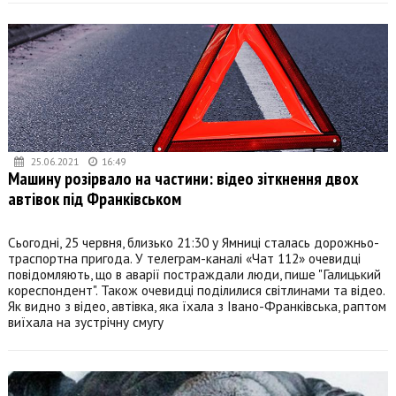
25.06.2021
16:49
Машину розірвало на частини: відео зіткнення двох
автівок під Франківськом
Сьогодні, 25 червня, близько 21:30 у Ямниці сталась дорожньо-
траспортна пригода. У телеграм-каналі «Чат 112» очевидці
повідомляють, що в аварії постраждали люди, пише "Галицький
кореспондент". Також очевидці поділилися світлинами та відео.
Як видно з відео, автівка, яка їхала з Івано-Франківська, раптом
виїхала на зустрічну смугу