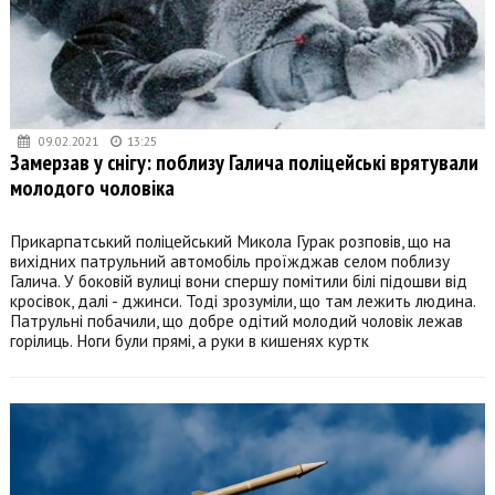
09.02.2021
13:25
Замерзав у снігу: поблизу Галича поліцейські врятували
молодого чоловіка
Прикарпатський поліцейський Микола Гурак розповів, що на
вихідних патрульний автомобіль проїжджав селом поблизу
Галича. У боковій вулиці вони спершу помітили білі підошви від
кросівок, далі - джинси. Тоді зрозуміли, що там лежить людина.
Патрульні побачили, що добре одітий молодий чоловік лежав
горілиць. Ноги були прямі, а руки в кишенях куртк