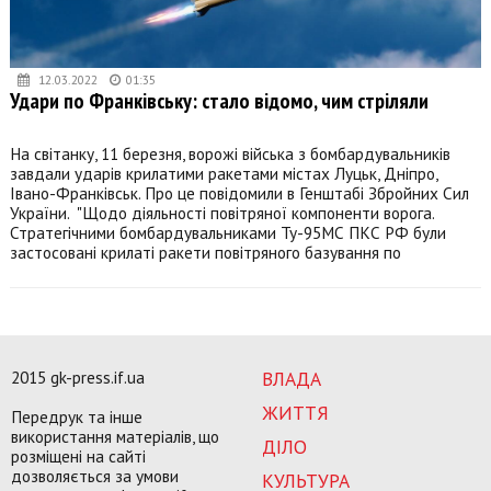
12.03.2022
01:35
Удари по Франківську: стало відомо, чим стріляли
На світанку, 11 березня, ворожі війська з бомбардувальників
завдали ударів крилатими ракетами містах Луцьк, Дніпро,
Івано-Франківськ. Про це повідомили в Генштабі Збройних Сил
України. "Щодо діяльності повітряної компоненти ворога.
Стратегічними бомбардувальниками Ту-95МС ПКС РФ були
застосовані крилаті ракети повітряного базування по
2015 gk-press.if.ua
ВЛАДА
ЖИТТЯ
Передрук та інше
використання матеріалів, що
ДІЛО
розміщені на сайті
дозволяється за умови
КУЛЬТУРА