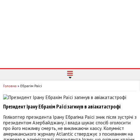
Головна
»
Ебрагім Раїсі
Президент Ірану Ебрахім Раїсі загинув в авіакатастрофі
Гелікоптер президента Ірану Ебрагіма Раїсі зник після зустрічі з
президентом Азербайджану, і влада шукає спосіб оголосити
про його можливу смерть, не викликаючи хаосу. Колумніст
американського журналу Atlantic стверджує з посиланням на
джерело в адміністрації президента Ірану, що очільник країни