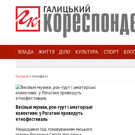
ВЛАДА
ЖИТТЯ
ДІЛО
КУЛЬТУРА
СПОРТ
БЛО
Головна
»
етнофест
Весільні музики, рок-гурт і аматорські
колективи: у Рогатині проведуть
етнофестиваль
Нещодавно під головуванням міського
голови Рогатина Сергія Насалика