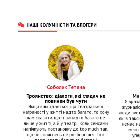
НАШІ КОЛУМНІСТИ ТА БЛОГЕРИ
Соболик Тетяна
Троянство: діалоги, які глядач не
Ми 
повинен був чути
Я враз
Якщо вам здається, що театральної
журналіс
награності у житті надто багато, то хочу
люди зуст
вам сказати, що її занадто багато не
як із такс
лише у житті, а й у театрі. Коли сенсами
немає на
напічкують постановку до too much так,
мені 
що без пояснень не розберешся. Тож
упе
пояснювати беруться багато і