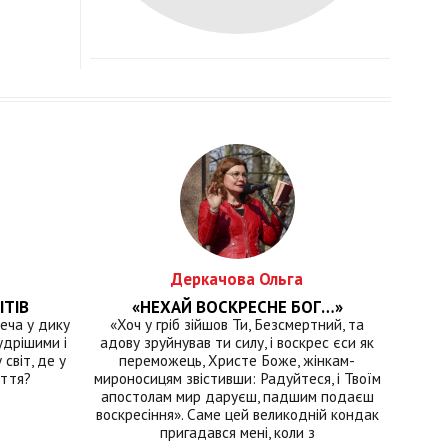
Деркачова Ольга
ІТІВ
«НЕХАЙ ВОСКРЕСНЕ БОГ…»
еча у дику
«Хоч у гріб зійшов Ти, Безсмертний, та
удрішими і
адову зруйнував ти силу, і воскрес єси як
світ, де у
переможець, Христе Боже, жінкам-
иття?
мироносицям звістивши: Радуйтеся, і Твоїм
апостолам мир даруєш, падшим подаєш
воскресіння». Саме цей великодній кондак
пригадався мені, коли з