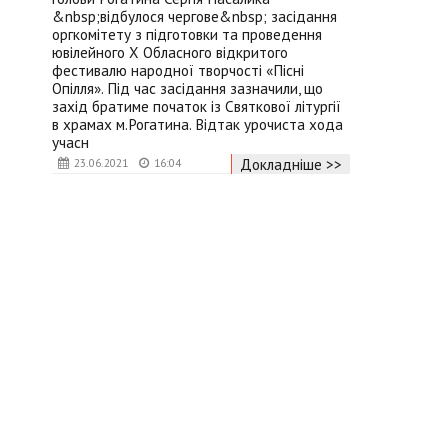
&nbsp;відбулося чергове&nbsp; засідання
оргкомітету з підготовки та проведення
ювілейного Х Обласного відкритого
фестивалю народної творчості «Пісні
Опілля». Під час засідання зазначили, що
захід братиме початок із Святкової літургії
в храмах м.Рогатина. Відтак урочиста хода
учасн
Докладніше >>
23.06.2021
16:04