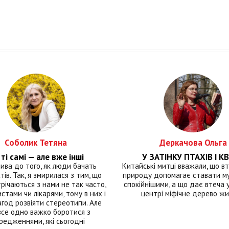
Соболик Тетяна
Деркачова Ольга
ті самі — але вже інші
У ЗАТІНКУ ПТАХІВ І КВ
лива до того, як люди бачать
Китайські митці вважали, що вт
тів. Так, я змирилася з тим, що
природу допомагає ставати м
річаються з нами не так часто,
спокійнішими, а що дає втеча у 
истами чи лікарями, тому в них і
центрі міфічне дерево ж
год розвіяти стереотипи. Але
все одно важко боротися з
редженнями, які сьогодні