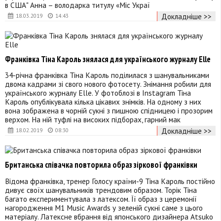
в США" Анна – володарка титулу «Міс Украї
Докладніше >>
18.03.2019
14:43
Франківка Тіна Кароль знялася для українського журналу Elle
34-річна франківка Тіна Кароль поділилася з шанувальниками
двома кадрами зі свого нового фотосету. Знімання робили для
українського журналу Elle. У фотоблозі в Instagram Тіна
Кароль опублікувала кілька цікавих знімків. На одному з них
вона зображена в чорній сукні з пишною спідницею і прозорим
верхом. На ній туфлі на високих підборах, гарний мак
Докладніше >>
18.02.2019
08:30
Британська співачка повторила образ зіркової франківки
Відома франківка, тренер Голосу країни-9 Тіна Кароль постійно
дивує своїх шанувальників трендовим образом. Торік Тіна
багато експериментувала з латексом. Її образ з церемонії
нагородження M1 Music Awards у зеленій сукні саме з цього
матеріалу. Латексне вбрання від японського дизайнера Atsuko