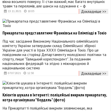
вікна восьмого поверху. Її стан важкий, має багато внутрішніх
травм та переломів, але шанси на одужання є – ф
Докладніше >>
13.11.2021
10:03
Прикарпатка представлятиме Франківськ на Олімпіаді в Токіо
Під час засідання Виконкому Національного олімпійського
комітету України затвердили склад Олімпійської збірної
України для участі в Іграх ХХХІІ Олімпіади в Токіо. Про це
повідомили на сторінці Департаменту молодіжної політики та
спорту, пише "Галицький кореспондент". За поданням
національних федерацій та згідно з міжнародною й
національною системо
Докладніше >>
07.07.2021
12:30
Клієнтів шукала в Інтернеті: поліцейські викрили прикарпатку,
котра організувала "бордель" (фото)
На Прикарпатті поліцейські викрили зловмисницю, яка