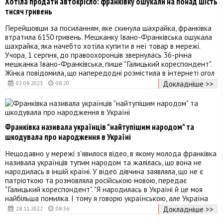
Хотіла продати автокрісло: франківку ошукали на понад шість
тисяч гривень
Перейшовши за посиланням, яке скинула шахрайка, франківка
втратила 6150 гривень. Мешканку Івано-Франківська ошукала
шахрайка, яка начебто хотіла купити в неї товар в мережі.
Учора, 1 серпня, до правоохоронців звернулась 36-річна
мешканка Івано-Франківська, пише "Галицький кореспондент".
Жінка повідомила, що напередодні розмістила в інтернеті огол
Докладніше >>
02.08.2023
08:20
Франківка називала українців "найтупішим народом" та
шкодувала про народження в Україні
Нещодавно у мережі з'явилося відео, в якому молода франківка
називала українців тупим народом та жалілась, що вона не
народилась в іншій країні. У відео дівчина заявляла, що не є
патріоткою та розмовляла російською мовою, передає
"Галицький кореспондент". "Я народилась в Україні й це моя
найбільша помилка. І тому я говорю українською, але Україна
Докладніше >>
28.11.2022
08:36