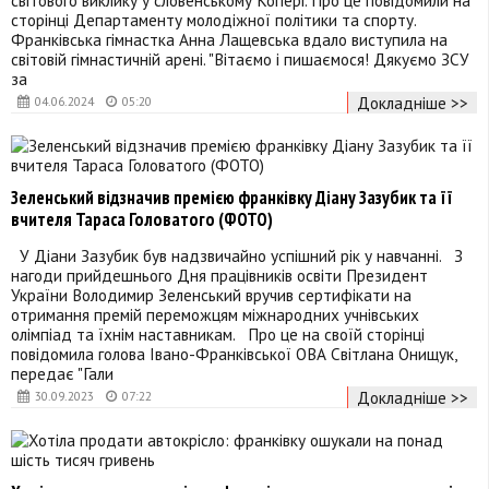
сторінці Департаменту молодіжної політики та спорту.
Франківська гімнастка Анна Лащевська вдало виступила на
світовій гімнастичній арені. "Вітаємо і пишаємося! Дякуємо ЗСУ
за
Докладніше >>
04.06.2024
05:20
Зеленський відзначив премією франківку Діану Зазубик та її
вчителя Тараса Головатого (ФОТО)
У Діани Зазубик був надзвичайно успішний рік у навчанні. З
нагоди прийдешнього Дня працівників освіти Президент
України Володимир Зеленський вручив сертифікати на
отримання премій переможцям міжнародних учнівських
олімпіад та їхнім наставникам. Про це на своїй сторінці
повідомила голова Івано-Франківської ОВА Світлана Онищук,
передає "Гали
Докладніше >>
30.09.2023
07:22