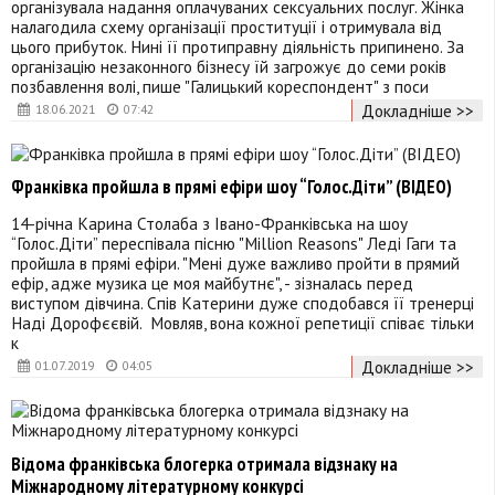
організувала надання оплачуваних сексуальних послуг. Жінка
налагодила схему організації проституції і отримувала від
цього прибуток. Нині її протиправну діяльність припинено. За
організацію незаконного бізнесу їй загрожує до семи років
позбавлення волі, пише "Галицький кореспондент" з поси
Докладніше >>
18.06.2021
07:42
Франківка пройшла в прямі ефіри шоу “Голос.Діти” (ВІДЕО)
14-річна Карина Столаба з Івано-Франківська на шоу
“Голос.Діти” переспівала пісню "Million Reasons" Леді Гаги та
пройшла в прямі ефіри. "Мені дуже важливо пройти в прямий
ефір, адже музика це моя майбутнє", - зізналась перед
виступом дівчина. Спів Катерини дуже сподобався її тренерці
Наді Дорофєєвій. Мовляв, вона кожної репетиції співає тільки
к
Докладніше >>
01.07.2019
04:05
Відома франківська блогерка отримала відзнаку на
Міжнародному літературному конкурсі