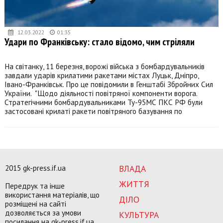
12.03.2022
01:35
Удари по Франківську: стало відомо, чим стріляли
На світанку, 11 березня, ворожі війська з бомбардувальників
завдали ударів крилатими ракетами містах Луцьк, Дніпро,
Івано-Франківськ. Про це повідомили в Генштабі Збройних Сил
України. "Щодо діяльності повітряної компоненти ворога.
Стратегічними бомбардувальниками Ту-95МС ПКС РФ були
застосовані крилаті ракети повітряного базування по
2015 gk-press.if.ua
ВЛАДА
ЖИТТЯ
Передрук та інше
використання матеріалів, що
ДІЛО
розміщені на сайті
дозволяється за умови
КУЛЬТУРА
посилання на gk-press.if.ua