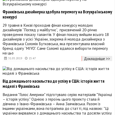
Франківська дизайнерка здобула перемогу на Всеукраїнському
конкурсі
29 травня в Києві проходив фінал конкурсу молодих
дизайнерів “Погляд у майбутнє”, присвячений 20-річчю
проведення показу талантів. У фінал показу вийшли всього 18
дизайнерів з усієї України, зокрема й молода дизайнерка з
Франківська Соломія Бутковська, яка презентувала власний
бренд одягу “MIYO”. Саме Соломії вдалося вибороти перемогу
на цьо
Докладніше >>
31.05.2019
15:47
Від домашнього насильства до успіху в США: історія життя
моделі з Франківська
Видання "Голос Америки" підготувало серію матеріалів "Українці
– історія успіху." Однією з героїнь цього проекту стала й
дівчина з Івано-Франківська – Анна Заячківська. Разом із
іншими українками, вона потрапила до статті, під назвою: "Ці
українки вирвалися з домашнього насильства та досягли успіху