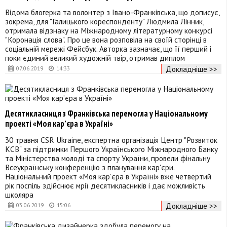
Відома блогерка та волонтер з Івано-Франківська, що дописує,
зокрема, для "Галицького кореспонденту" Людмила Лінник,
отримала відзнаку на Міжнародному літературному конкурсі
"Коронація слова". Про це вона розповіла на своїй сторінці в
соціальній мережі Фейсбук. Авторка зазначає, що її перший і
поки єдиний великий художній твір, отримав диплом
Докладніше >>
07.06.2019
14:33
Десятикласниця з Франківська перемогла у Національному
проекті «Моя кар’єра в Україні»
30 травня CSR Ukraine, експертна організація Центр "Розвиток
КСВ" за підтримки Першого Українського Міжнародного Банку
та Міністерства молоді та спорту України, провели фінальну
Всеукраїнську конференцію з планування кар'єри.
Національний проект «Моя кар’єра в Україні» вже четвертий
рік поспіль здійснює мрії десятикласників і дає можливість
школяра
Докладніше >>
03.06.2019
15:06