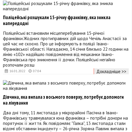
Поліцейські розшукали 15-річну франківку, яка зникла
напередодні
Поліцейські встановили місцеперебування 15-річної
франківки.Жодних протиправних дій щодо Чечіль Анастасії за
цей час не скоєно. Про це інформують в поліції Івано-
Франківської області. Нагадаємо, 14 січня близько 22 години на
лінію «102» надійшло повідомлення від мешканки Івано-
Франківська про зникнення її дочки. Поліцейські негайно
розпочали розш
Докладніше >>
16.01.2022
07:04
Дівчина, яка випала з восьмого поверху, потребує допомоги
на лікування
Два дні тому, 11 листопада у мікрорайоні Пасічна в Івано-
Франківську травмувалася юна франківка – потрібні донори на
порятунок її життя. Як повідомляє "Галка", 13 листопада стали
відомі обставини інциденту – 26-річна Зоряна Павлик випала з