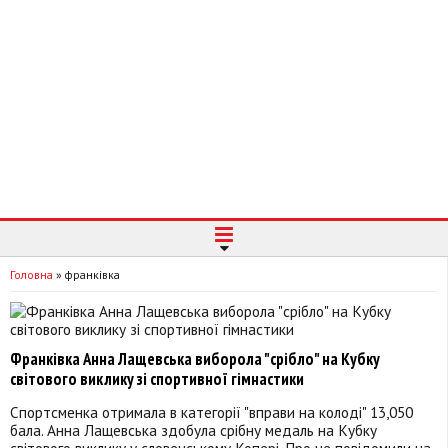
Головна
»
франківка
Франківка Анна Лащевська виборола "срібло" на Кубку
світового виклику зі спортивної гімнастики
Спортсменка отримала в категорії "вправи на колоді" 13,050
бала. Анна Лащевська здобула срібну медаль на Кубку
світового виклику у словенському Копері. Про це повідомили на