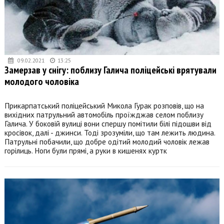
09.02.2021
13:25
Замерзав у снігу: поблизу Галича поліцейські врятували
молодого чоловіка
Прикарпатський поліцейський Микола Гурак розповів, що на
вихідних патрульний автомобіль проїжджав селом поблизу
Галича. У боковій вулиці вони спершу помітили білі підошви від
кросівок, далі - джинси. Тоді зрозуміли, що там лежить людина.
Патрульні побачили, що добре одітий молодий чоловік лежав
горілиць. Ноги були прямі, а руки в кишенях куртк