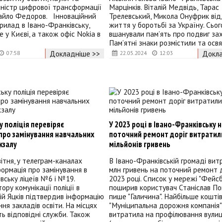
міністр цифрової трансформації
Марцінків. Віталій Медвідь, Тарас
айло Федоров. Інноваційний
Трелевський, Микола Онуфрик від
илад в Івано-Франківську,
життя у боротьбі за Україну. Сьог
 у Києві, а також офіс Nokia в
вшанували пам’ять про подвиг зах
Пам’ятні знаки розмістили та освя
Докладніше >>
Докла
07:58
22.05.2024
12:03
у поліція перевіряє
У 2023 році в Івано-Франківську 
про замінування навчальних
поточний ремонт доріг витратил
окзалу
мільйонів гривень
вітня, у телеграм-каналах
В Івано-Франківській громаді вит
ормація про замінування в
млн гривень на поточний ремонт д
вську ліцеїв №6 і №19.
2023 році. Список у мережі "Фейсб
ору комунікації поліції в
поширив користувач Станіслав По
ій Яцків підтвердив інформацію
пише "Галичина". Найбільше кошті
ня закладів освіти. На місцях
"Муніципальна дорожня компанія"
 відповідні служби. Також
витратила на профілювання вули