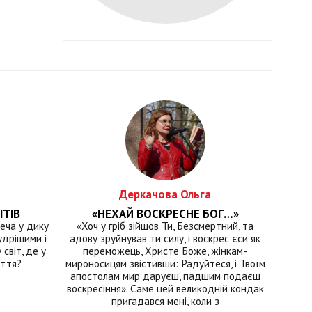
Деркачова Ольга
ІТІВ
«НЕХАЙ ВОСКРЕСНЕ БОГ…»
еча у дику
«Хоч у гріб зійшов Ти, Безсмертний, та
удрішими і
адову зруйнував ти силу, і воскрес єси як
світ, де у
переможець, Христе Боже, жінкам-
иття?
мироносицям звістивши: Радуйтеся, і Твоїм
апостолам мир даруєш, падшим подаєш
воскресіння». Саме цей великодній кондак
пригадався мені, коли з