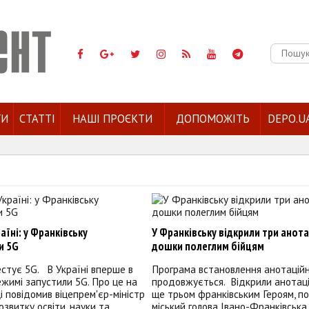
Пошук:
ГИ
СТАТТІ
НАШІ ПРОЄКТИ
ДОПОМОЖІТЬ
DEPO.U
аїні: у Франківську
У Франківську відкрили три анота
и 5G
дошки полеглим бійцям
стує 5G. В Україні вперше в
Програма встановлення анотацій
жимі запустили 5G. Про це на
продовжується. Відкрили анотац
ці повідомив віцепрем'єр-міністр
ще трьом франківським Героям, п
розвитку освіти, науки та
міський голова Івано-Франківська