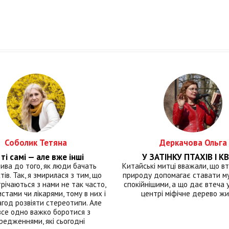
Соболик Тетяна
Деркачова Ольга
ті самі — але вже інші
У ЗАТІНКУ ПТАХІВ І КВ
лива до того, як люди бачать
Китайські митці вважали, що вт
тів. Так, я змирилася з тим, що
природу допомагає ставати м
річаються з нами не так часто,
спокійнішими, а що дає втеча у 
истами чи лікарями, тому в них і
центрі міфічне дерево ж
год розвіяти стереотипи. Але
все одно важко боротися з
редженнями, які сьогодні