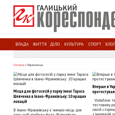
ВЛАДА
ЖИТТЯ
ДІЛО
КУЛЬТУРА
СПОРТ
БЛО
Головна
»
Франківськ
Вперше в Укр
Місця для фотосесій у парку імені Тараса
протестувал
Шевченка в Івано-Франківську: 10 кращих
Vodafone те
локацій
тестовому ре
своїй сторін
В Івано-Франківську є чимало місць для
з інновацій, 
того, щоб зробити фото. Журналісти