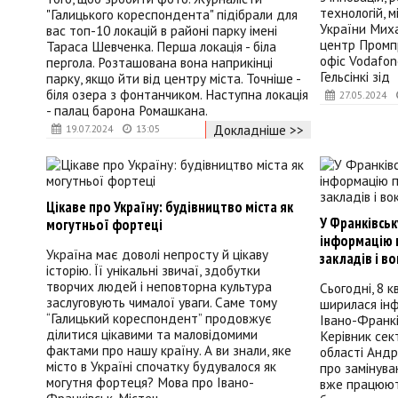
технологій, 
"Галицького кореспондента" підібрали для
України Мих
вас топ-10 локацій в районі парку імені
центр Промпр
Тараса Шевченка. Перша локація - біла
офіс Vodafone
пергола. Розташована вона наприкінці
Гельсінкі зід
парку, якщо йти від центру міста. Точніше -
біля озера з фонтанчиком. Наступна локація
27.05.2024
- палац барона Ромашкана.
Докладніше >>
19.07.2024
13:05
Цікаве про Україну: будівництво міста як
У Франківськ
могутньої фортеці
інформацію 
Україна має доволі непросту й цікаву
закладів і в
історію. Її унікальні звичаї, здобутки
творчих людей і неповторна культура
Сьогодні, 8 к
заслуговують чималої уваги. Саме тому
ширилася інф
“Галицький кореспондент” продовжує
Івано-Франкі
ділитися цікавими та маловідомими
Керівник сект
фактами про нашу країну. А ви знали, яке
області Андр
місто в Україні спочатку будувалося як
про замінуван
могутня фортеця? Мова про Івано-
вже працюють