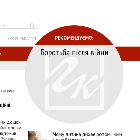
РЕКОМЕНДУЄМО:
УМОВИ РЕКЛАМИ
Боротьба після війни
A
ційні
них дощок
ійні дошки
овідомив
Чому дитина дихає ротом і чим
 Руслан