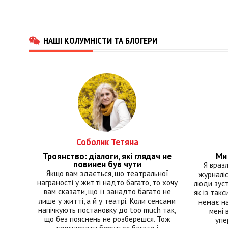
НАШІ КОЛУМНІСТИ ТА БЛОГЕРИ
Соболик Тетяна
Троянство: діалоги, які глядач не
Ми 
повинен був чути
Я враз
Якщо вам здається, що театральної
журналіс
награності у житті надто багато, то хочу
люди зуст
вам сказати, що її занадто багато не
як із такс
лише у житті, а й у театрі. Коли сенсами
немає на
напічкують постановку до too much так,
мені 
що без пояснень не розберешся. Тож
упе
пояснювати беруться багато і