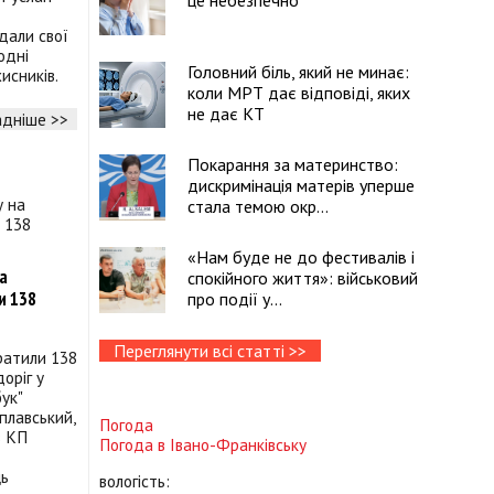
це небезпечно
дали свої
одні
Головний біль, який не минає:
исників.
коли МРТ дає відповіді, яких
не дає КТ
дніше >>
Покарання за материнство:
дискримінація матерів уперше
стала темою окр...
«Нам буде не до фестивалів і
на
спокійного життя»: військовий
и 138
про події у...
Переглянути всі статті >>
ратили 138
оріг у
ук"
плавський,
Погода
в КП
Погода в
Івано-Франківську
ць
вологість: