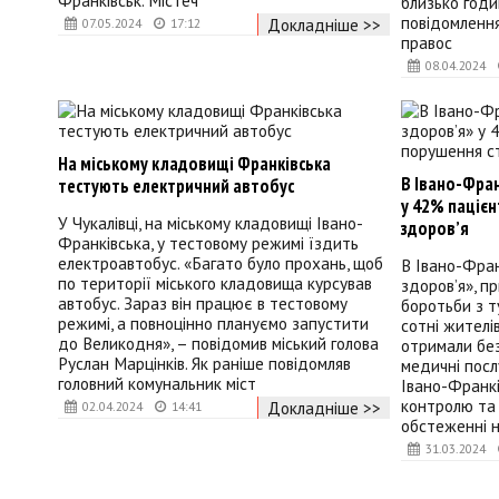
Франківськ. Містеч
близько год
повідомлення
Докладніше >>
07.05.2024
17:12
правос
08.04.2024
На міському кладовищі Франківська
В Івано-Фран
тестують електричний автобус
у 42% пацієн
У Чукалівці, на міському кладовищі Івано-
здоров’я
Франківська, у тестовому режимі їздить
електроавтобус. «Багато було прохань, щоб
В Івано-Фран
по території міського кладовища курсував
здоровʼя», п
автобус. Зараз він працює в тестовому
боротьби з 
режимі, а повноцінно плануємо запустити
сотні жителі
до Великодня», – повідомив міський голова
отримали без
Руслан Марцінків. Як раніше повідомляв
медичні посл
головний комунальник міст
Івано-Франкі
контролю та 
Докладніше >>
02.04.2024
14:41
обстеженні н
31.03.2024