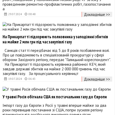
проведенням ремонтно-профілактичних робіт, газопостачання
а
Докладніше >>
29.07.2024
08:48
На Прикарпатті підозрюють полковника у заподіянні збитків
на майже 2 млн грн під час закупівлі газу
Санкція статті передбачає від 5 до 8 років позбавлення волі.
Про це повідомляють в спеціалізованій прокуратурі у сфері
оборони Західного регіону, передає "Галицький кореспондент".
На Прикарпатті підозрюють керівника районної КЕЧ, який
завдав державі збитків на майже 2 000 000 гривень під час
закупівлі газу. За процесуального керівницт
Докладніше >>
19.07.2024
06:43
У травні Росія обігнала США як постачальник газу до Європи
Імпорт газу до Європи з Росії у травні вперше майже за два
роки перевищив постачання зі США, попри зусилля регіону
відмовитися від російського викопного палива після