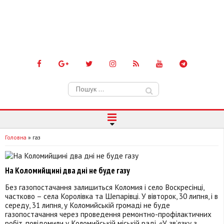
Пошук:
Головна
»
газ
На Коломийщині два дні не буде газу
Без газопостачання залишиться Коломия і село Воскресінці,
частково – села Королівка та Шепарівці. У вівторок, 30 липня, і в
середу, 31 липня, у Коломийській громаді не буде
газопостачання через проведення ремонтно-профілактичних
робіт, повідомили у Коломийській міській раді. «У зв’язку з