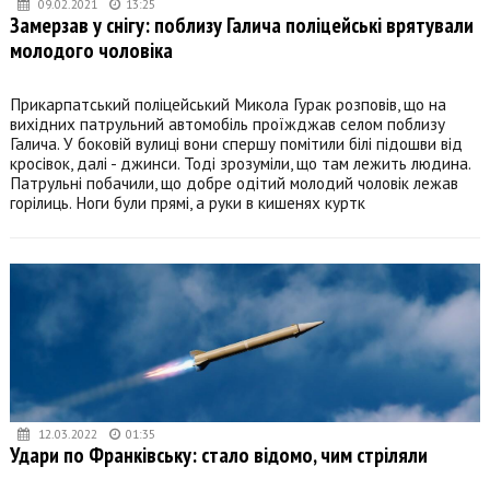
09.02.2021
13:25
Замерзав у снігу: поблизу Галича поліцейські врятували
молодого чоловіка
Прикарпатський поліцейський Микола Гурак розповів, що на
вихідних патрульний автомобіль проїжджав селом поблизу
Галича. У боковій вулиці вони спершу помітили білі підошви від
кросівок, далі - джинси. Тоді зрозуміли, що там лежить людина.
Патрульні побачили, що добре одітий молодий чоловік лежав
горілиць. Ноги були прямі, а руки в кишенях куртк
12.03.2022
01:35
Удари по Франківську: стало відомо, чим стріляли