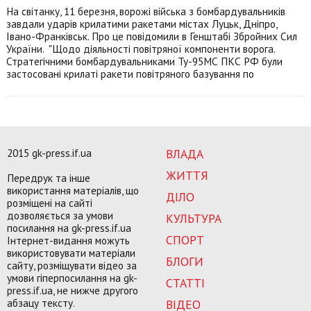
На світанку, 11 березня, ворожі війська з бомбардувальників
завдали ударів крилатими ракетами містах Луцьк, Дніпро,
Івано-Франківськ. Про це повідомили в Генштабі Збройних Сил
України. "Щодо діяльності повітряної компоненти ворога.
Стратегічними бомбардувальниками Ту-95МС ПКС РФ були
застосовані крилаті ракети повітряного базування по
2015 gk-press.if.ua
ВЛАДА
ЖИТТЯ
Передрук та інше
використання матеріалів, що
ДІЛО
розміщені на сайті
дозволяється за умови
КУЛЬТУРА
посилання на gk-press.if.ua
СПОРТ
Інтернет-видання можуть
використовувати матеріали
БЛОГИ
сайту, розміщувати відео за
умови гіперпосилання на gk-
СТАТТІ
press.if.ua, не нижче другого
абзацу тексту.
ВІДЕО