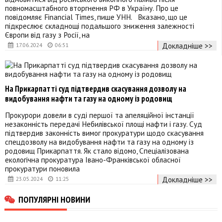
повномасштабного вторгнення РФ в Україну. Про це
повідомляє Financial Times, пише УНН. Вказано, що це
підкреслює складнощі подальшого зниження залежності
Європи від газу з Росії, на
Докладніше >>
17.06.2024
06:51
На Прикарпатті суд підтвердив скасування дозволу на
видобування нафти та газу на одному із родовищ
Прокурори довели в суді першої та апеляційної інстанції
незаконність передачі Небилівської площі нафти і газу. Суд
підтвердив законність вимог прокуратури щодо скасування
спецдозволу на видобування нафти та газу на одному із
родовищ Прикарпаття. Як стало відомо, Спеціалізована
екологічна прокуратура Івано-Франківської обласної
прокуратури поновила
Докладніше >>
23.05.2024
11:25
ПОПУЛЯРНІ НОВИНИ