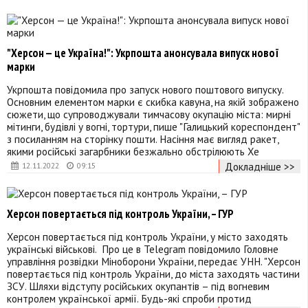
"Херсон — це Україна!": Укрпошта анонсувала випуск нової
марки
Укрпошта повідомила про запуск нового поштового випуску.
Основним елементом марки є скибка кавуна, на якій зображено
сюжети, що супроводжували тимчасову окупацію міста: мирні
мітинги, будівлі у вогні, тортури, пише "Галицький кореспондент"
з посиланням на сторінку пошти. Насіння має вигляд ракет,
якими російські загарбники безжально обстрілюють Хе
Докладніше >>
12.11.2022
09:15
Херсон повертається під контроль України, – ГУР
Херсон повертається під контроль України, у місто заходять
українські військові. Про це в Telegram повідомило Головне
управління розвідки Міноборони України, передає УНН. "Херсон
повертається під контроль України, до міста заходять частини
ЗСУ. Шляхи відступу російських окупантів – під вогневим
контролем української армії. Будь-які спроби протид