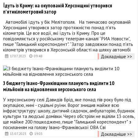
Їдуть із Криму: на окупованій Херсонщині утворився
п'ятикілометровий затор
Автомобілі їдуть у бік Мелітополя. На тимчасово окупованій
Херсонщині утворився затор протяжністю понад п'ять
кілометрів. Це все водії, які їдуть із Криму. Про це
повідомляється у російському телеграм-каналі “РИА Новости”,
пише "Галицький кореспондент". “Затор завдовжки понад п'ять
кілометрів утворився в Херсонській області на шляху автомобі
Докладніше >>
17.07.2023
09:48
З бюджету Івано-Франківщини планують виділити 10
мільйонів на відновлення херсонського села
У херсонському селі Давидів Брід, яке понад пів року було під
окупацією, нині - суцільні руїни. Ворог знищив майже всю
інфраструктуру: школу, дитячий садочок, амбулаторію, будинок
культури та людські домівки. Через обстріли не вціліли 13 осель,
ще майже 200 пошкоджено, пише "Галицький кореспондент" з
посиланням на голову Івано-Франківської ОВА Сві
Докладніше >>
13.07.2023
19:03