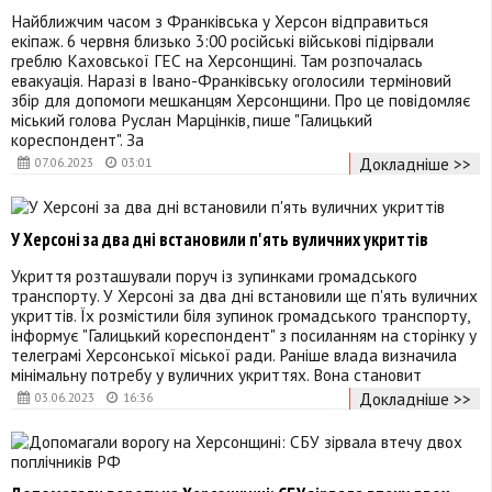
Найближчим часом з Франківська у Херсон відправиться
екіпаж. 6 червня близько 3:00 російські військові підірвали
греблю Каховської ГЕС на Херсонщині. Там розпочалась
евакуація. Наразі в Івано-Франківську оголосили терміновий
збір для допомоги мешканцям Херсонщини. Про це повідомляє
міський голова Руслан Марцінків, пише "Галицький
кореспондент". За
Докладніше >>
07.06.2023
03:01
У Херсоні за два дні встановили п'ять вуличних укриттів
Укриття розташували поруч із зупинками громадського
транспорту. У Херсоні за два дні встановили ще п'ять вуличних
укриттів. Їх розмістили біля зупинок громадського транспорту,
інформує "Галицький кореспондент" з посиланням на сторінку у
телеграмі Херсонської міської ради. Раніше влада визначила
мінімальну потребу у вуличних укриттях. Вона становит
Докладніше >>
03.06.2023
16:36