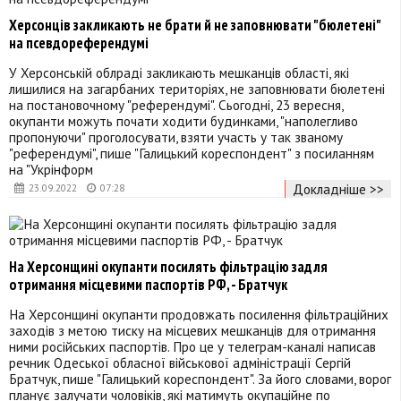
Херсонців закликають не брати й не заповнювати "бюлетені"
на псевдореферендумі
У Херсонській облраді закликають мешканців області, які
лишилися на загарбаних територіях, не заповнювати бюлетені
на постановочному "референдумі". Сьогодні, 23 вересня,
окупанти можуть почати ходити будинками, "наполегливо
пропонуючи" проголосувати, взяти участь у так званому
"референдумі", пише "Галицький кореспондент" з посиланням
на "Укрінформ
Докладніше >>
23.09.2022
07:28
На Херсонщині окупанти посилять фільтрацію задля
отримання місцевими паспортів РФ, - Братчук
На Херсонщині окупанти продовжать посилення фільтраційних
заходів з метою тиску на місцевих мешканців для отримання
ними російських паспортів. Про це у телеграм-каналі написав
речник Одеської обласної військової адміністрації Сергій
Братчук, пише "Галицький кореспондент". За його словами, ворог
планує залучати чоловіків, які матимуть окупаційне по