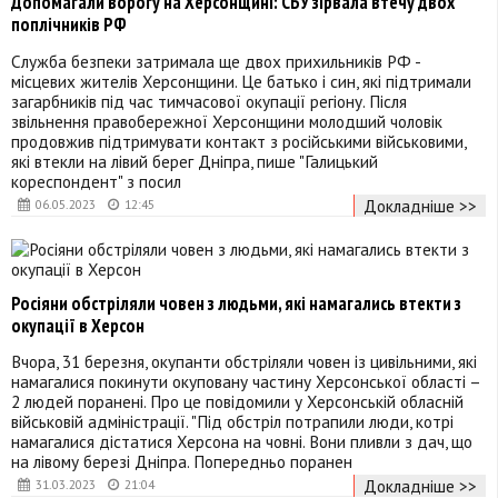
Допомагали ворогу на Херсонщині: СБУ зірвала втечу двох
поплічників РФ
Служба безпеки затримала ще двох прихильників РФ -
місцевих жителів Херсонщини. Це батько і син, які підтримали
загарбників під час тимчасової окупації регіону. Після
звільнення правобережної Херсонщини молодший чоловік
продовжив підтримувати контакт з російськими військовими,
які втекли на лівий берег Дніпра, пише "Галицький
кореспондент" з посил
Докладніше >>
06.05.2023
12:45
Росіяни обстріляли човен з людьми, які намагались втекти з
окупації в Херсон
Вчора, 31 березня, окупанти обстріляли човен із цивільними, які
намагалися покинути окуповану частину Херсонської області –
2 людей поранені. Про це повідомили у Херсонській обласній
військовій адміністрації. "Під обстріл потрапили люди, котрі
намагалися дістатися Херсона на човні. Вони пливли з дач, що
на лівому березі Дніпра. Попередньо поранен
Докладніше >>
31.03.2023
21:04