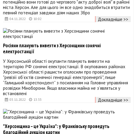
потенційно вони готові до чергового "акту доброї волі" в районі
міста Херсон. Але для цього їм все одно знадобиться втратити
певний потенціал завдяки діям наших Збро
Докладніше >>
04.11.2022
10:02
Росіяни планують вивезти з Херсонщини сонячні
електростанції
У Херсонській області окупанти планують вивезти на
територію РФ сонячні електростанції. В окупованих районах
Херсонської області рашисти оголосили про проведення
"ревізії об’єктів сонячної генерації електроенергії", пише
“Галицький кореспондент” з посиланням на Головне управління
розвідки Міноборони. Якщо власники майна не з’являться у
встановлені
Докладніше >>
03.11.2022
13:33
"Херсонщина – це Україна": у Франківську проведуть
благодійний аукціон картин