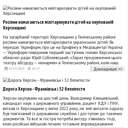
Росіяни намагаються мілітаризувати дітей на окупованій
Херсонщині
На загарбаній території Херсонщини у Генічеському районі
росіяни намагаються мілітаризувати українських дітей. Як
передає Укрінформ, про це на брифінгу в Медіацентрі Україна
— Укрінформ повідомив перший заступник голови Херсонської
обласної ради Юрій Соболевський. «Зараз продовження цього
театру абсурду – «юнармія» в Генічеському районі, коли наш
Докладніше >>
02.03.2023
10:17
Дорога Херсон - Франківськ і 32 блокпости
Херсон окупували на шостий день. Володимир Клюцевський,
кандидат наук з державного управління, доцент ХДУ і ПНУ,
виїхав із Херсонщини у липні 2022 року, не зміг виїхати одразу.
Був пов'язаний із державною службою і доступом до таємних
документів. Та все ж гостра потреба виїзду з'явилась тоді,
коли російські військові почали тотальне впроваджування