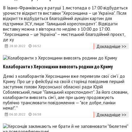
В Івано-Франківську в ратуші 1 листопада о 17:00 відбудеться
урочисте відкриття виставки "Херсонщина – це Україна". Після
відкриття відбудеться благодійний аукціон картин для
підтримки ЗСУ, пише “Галицький кореспондент“. Відвідати
виставку можна з вівторка по неділю з 10:00 до 17:00.
"Херсонщина – це Україна" – мистецький благодійний проєкт,
де ху
Докладніше >>
28.10.2022
06:52
Колаборанти з Херсонщини вивозять родини до Криму
Деякі з колаборантів Херсонщини вже перевезли свої сім'ї до
Криму. Про це у фейсбуці на своїй сторінці повідомив перший
заступник голови Херсонської обласної ради Юрій
Соболевський, пише "Галицький кореспондент". За його словами,
колаборанти вивозять сім'ї, але при цьому продовжують
публічно транслювати повідомлення — "все добре, паніки
нема!". "
Докладніше >>
06.10.2022
06:58