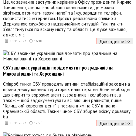
Це, як зазначив заступник керівника Офісу президента Кирило
Тимошенко, спеціально облаштовані намети, де можна
зігрітися, отримати гарячі напої та їжу, зарядити телефон,
скористатися інтернетом. Проєкт реалізовано спільно з
Державною службою з надзвичайних ситуацій. Такі пункти
з‘являтимуться по всьому місту та області. Це дуже важливо,
адже в міс
Докладніше >>
18.11.2022
16:10
СБУ закликає українців повідомляти про зрадників на
Миколаївщині та Херсонщині
Співробітники СБУ проводять активні стабілізаційні заходи на
щойно деокупованих територіях нашої країни. Вони необхідні
для викриття ворожих агентів, зрадників і колаборантів, а
також – щоб задокументувати всі злочини рашистів, пише
"Галицький кореспондент" з посиланням на СБУ в Івано-
Франківській області. Таким чином СБУ збирає якісну доказову
ба
Докладніше >>
15.11.2022
12:26