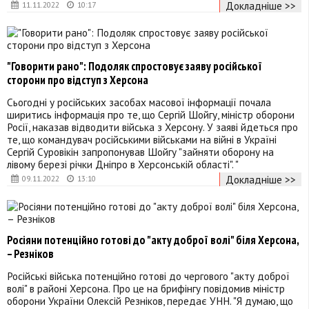
Докладніше >>
11.11.2022
10:17
"Говорити рано": Подоляк спростовує заяву російської
сторони про відступ з Херсона
Сьогодні у російських засобах масової інформації почала
ширитись інформація про те, що Сергій Шойгу, міністр оборони
Росії, наказав відводити війська з Херсону. У заяві йдеться про
те, що командувач російськими військами на війні в Україні
Сергій Суровікін запропонував Шойгу "зайняти оборону на
лівому березі річки Дніпро в Херсонській області". "
Докладніше >>
09.11.2022
13:10
Росіяни потенційно готові до "акту доброї волі" біля Херсона,
– Резніков
Російські війська потенційно готові до чергового "акту доброї
волі" в районі Херсона. Про це на брифінгу повідомив міністр
оборони України Олексій Резніков, передає УНН. "Я думаю, що