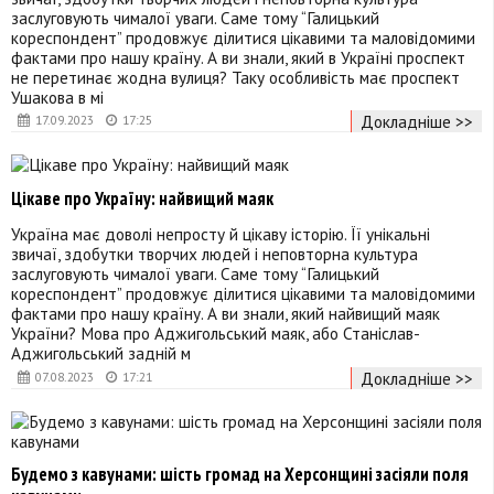
заслуговують чималої уваги. Саме тому “Галицький
кореспондент” продовжує ділитися цікавими та маловідомими
фактами про нашу країну. А ви знали, який в Україні проспект
не перетинає жодна вулиця? Таку особливість має проспект
Ушакова в мі
Докладніше >>
17.09.2023
17:25
Цікаве про Україну: найвищий маяк
Україна має доволі непросту й цікаву історію. Її унікальні
звичаї, здобутки творчих людей і неповторна культура
заслуговують чималої уваги. Саме тому “Галицький
кореспондент” продовжує ділитися цікавими та маловідомими
фактами про нашу країну. А ви знали, який найвищий маяк
України? Мова про Аджигольський маяк, або Станіслав-
Аджигольський задній м
Докладніше >>
07.08.2023
17:21
Будемо з кавунами: шість громад на Херсонщині засіяли поля