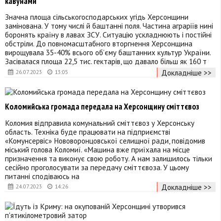
кавунами
Значна площа сільськогосподарських угідь Херсонщини
замінована. У тому числі й баштанні поля. Частина аграріїв нині
боронять країну в лавах ЗСУ. Ситуацію ускладнюють і постійні
обстріли. До повномасштабного вторгнення Херсонщина
вирощувала 35-40% всього об’єму баштанних культур України.
Засівалася площа 22,5 тис. гектарів, що давало більш як 160 т
Докладніше >>
26.07.2023
13:05
Коломийська громада передала на Херсонщину сміттєвоз
Коломия відправила комунальний сміттєвоз у Херсонську
область. Техніка буде працювати на підприємстві
«Комунсервіс» Нововоронцовської селищної ради, повідомив
міський голова Коломиї. «Машина вже приїхала на місце
призначення та виконує свою роботу. А нам залишилось тільки
сесійно проголосувати за передачу сміттєвоза. У цьому
питанні сподіваюсь на
Докладніше >>
24.07.2023
14:26