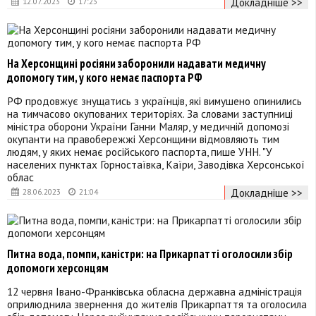
Докладніше >>
12.07.2023
17:23
На Херсонщині росіяни заборонили надавати медичну
допомогу тим, у кого немає паспорта РФ
РФ продовжує знущатись з українців, які вимушено опинились
на тимчасово окупованих територіях. За словами заступниці
міністра оборони України Ганни Маляр, у медичній допомозі
окупанти на правобережжі Херсонщини відмовляють тим
людям, у яких немає російського паспорта, пише УНН. "У
населених пунктах Горностаївка, Каїри, Заводівка Херсонської
облас
Докладніше >>
28.06.2023
21:04
Питна вода, помпи, каністри: на Прикарпатті оголосили збір
допомоги херсонцям
12 червня Івано-Франківська обласна державна адміністрація
оприлюднила звернення до жителів Прикарпаття та оголосила