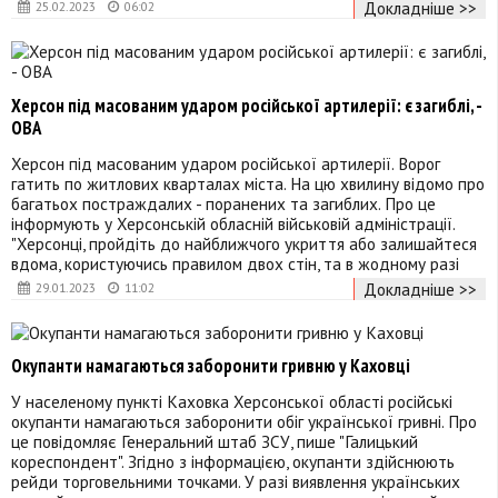
Докладніше >>
25.02.2023
06:02
Херсон під масованим ударом російської артилерії: є загиблі, -
ОВА
Херсон під масованим ударом російської артилерії. Ворог
гатить по житлових кварталах міста. На цю хвилину відомо про
багатьох постраждалих - поранених та загиблих. Про це
інформують у Херсонській обласній військовій адміністрації.
"Херсонці, пройдіть до найближчого укриття або залишайтеся
вдома, користуючись правилом двох стін, та в жодному разі
Докладніше >>
29.01.2023
11:02
Окупанти намагаються заборонити гривню у Каховці
У населеному пункті Каховка Херсонської області російські
окупанти намагаються заборонити обіг української гривні. Про
це повідомляє Генеральний штаб ЗСУ, пише "Галицький
кореспондент". Згідно з інформацією, окупанти здійснюють
рейди торговельними точками. У разі виявлення українських