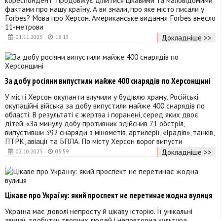
кореспондент” продовжує ділитися цікавими та маловідомими
фактами про нашу країну. А ви знали, про яке місто писали у
Forbes? Мова про Херсон. Американське видання Forbes внесло
11-метрови
Докладніше >>
01.11.2023
18:13
За добу росіяни випустили майже 400 снарядів по Херсонщині
У місті Херсон окупанти влучили у будівлю храму. Російські
окупаційні війська за добу випустили майже 400 снарядів по
області. В результаті є жертва і поранені, серед яких двоє
дітей. «За минулу добу противник здійснив 71 обстріл,
випустивши 392 снаряди з мінометів, артилерії, «Градів», танків,
ПТРК, авіації та БПЛА. По місту Херсон ворог випусти
Докладніше >>
02.10.2023
03:59
Цікаве про Україну: який проспект не перетинає жодна вулиця
Україна має доволі непросту й цікаву історію. Її унікальні
звичаї, здобутки творчих людей і неповторна культура