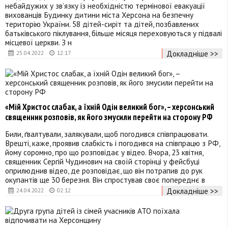
небайдужих у зв’язку із необхідністю термінової евакуації
вихованців Будинку дитини міста Херсона на безпечну
територію України. 58 дітей-сиріт та дітей, позбавлених
батьківського піклування, більше місяця переховуються у підвалі
місцевої церкви. З н
Докладніше >>
25.04.2022
12:17
«Мій Христос слабак, а їхній Одін великий бог», – херсонський
священник розповів, як його змусили перейти на сторону РФ
Били, ґвалтували, залякували, щоб погодився співпрацювати.
Врешті, каже, проявив слабкість і погодився на співпрацю з РФ,
йому соромно, про що розповідає у відео. Вчора, 23 квітня,
священник Сергій Чудинович на своїй сторінці у фейсбуці
оприлюднив відео, де розповідає, що він потрапив до рук
окупантів ще 30 березня. Він спростував своє попереднє в
Докладніше >>
24.04.2022
02:12