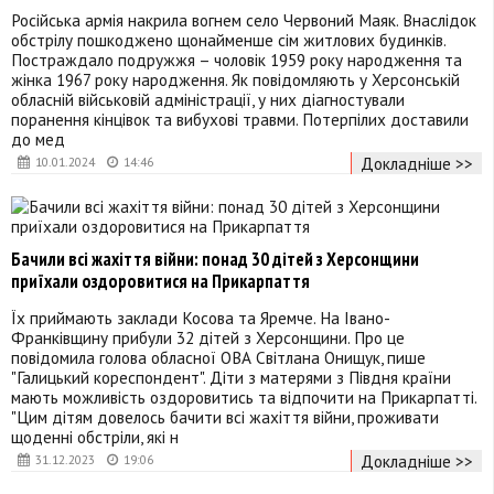
Російська армія накрила вогнем село Червоний Маяк. Внаслідок
обстрілу пошкоджено щонайменше сім житлових будинків.
Постраждало подружжя – чоловік 1959 року народження та
жінка 1967 року народження. Як повідомляють у Херсонській
обласній військовій адміністрації, у них діагностували
поранення кінцівок та вибухові травми. Потерпілих доставили
до мед
Докладніше >>
10.01.2024
14:46
Бачили всі жахіття війни: понад 30 дітей з Херсонщини
приїхали оздоровитися на Прикарпаття
Їх приймають заклади Косова та Яремче. На Івано-
Франківщину прибули 32 дітей з Херсонщини. Про це
повідомила голова обласної ОВА Світлана Онищук, пише
"Галицький кореспондент". Діти з матерями з Півдня країни
мають можливість оздоровитись та відпочити на Прикарпатті.
"Цим дітям довелось бачити всі жахіття війни, проживати
щоденні обстріли, які н
Докладніше >>
31.12.2023
19:06