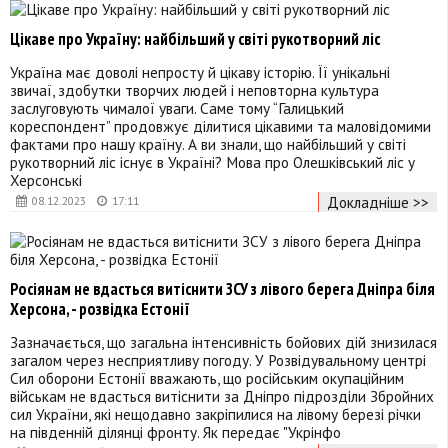
Цікаве про Україну: найбільший у світі рукотворний ліс
Україна має доволі непросту й цікаву історію. Її унікальні
звичаї, здобутки творчих людей і неповторна культура
заслуговують чималої уваги. Саме тому “Галицький
кореспондент” продовжує ділитися цікавими та маловідомими
фактами про нашу країну. А ви знали, що найбільший у світі
рукотворний ліс існує в Україні? Мова про Олешківський ліс у
Херсонські
Докладніше >>
08.12.2023
17:11
Росіянам не вдасться витіснити ЗСУ з лівого берега Дніпра біля
Херсона, - розвідка Естонії
Зазначається, що загальна інтенсивність бойових дій знизилася
загалом через несприятливу погоду. У Розвідувальному центрі
Сил оборони Естонії вважають, що російським окупаційним
військам не вдасться витіснити за Дніпро підрозділи Збройних
сил України, які нещодавно закріпилися на лівому березі річки
на південній ділянці фронту. Як передає "Укрінфо