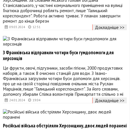
Станіславського, у частині комунального приміщення на вулиці
Гнатюка доброчинці роблять ремонт, пише "Галицький
кореспондент". Робота активно триває. У планах завершити
ремонт до кінця березн
Докладніше >>
09.03.2024
12:51
З Франківська відправили чотири буси гумдопомоги для
херсонців
Це фрукти, овочі, підгузники, засоби гігієни, 2000 продуктових
наборів, а також 8 очисних станцій для води. З Івано-
Франківська загрузили чотири буси допомоги для херсонців.
про це на своїй сторінці повідомив очільник міста Руслан
Марцінків, пише "Галицький кореспондент". За його словами,
допомогу збирали Спілка волонтерів Прикарпаття спільно з мі
Докладніше >>
24.01.2024
19:04
Російські війська обстріляли Херсонщину, двоє людей поранені