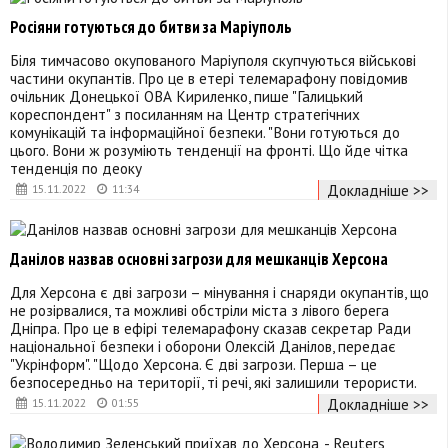
Росіяни готуються до битви за Маріуполь
Біля тимчасово окупованого Маріуполя скупчуються військові
частини окупантів. Про це в етері телемарафону повідомив
очільник Донецької ОВА Кириленко, пише "Галицький
кореспондент" з посиланням на Центр стратегічних
комунікацій та інформаційної безпеки. "Вони готуються до
цього. Вони ж розуміють тенденції на фронті. Що йде чітка
тенденція по деоку
Докладніше >>
15.11.2022
11:34
Данілов назвав основні загрози для мешканців Херсона
Для Херсона є дві загрози – мінування і снаряди окупантів, що
не розірвалися, та можливі обстріли міста з лівого берега
Дніпра. Про це в ефірі телемарафону сказав секретар Ради
національної безпеки і оборони Олексій Данілов, передає
"Укрінформ". "Щодо Херсона. Є дві загрози. Перша – це
безпосередньо на території, ті речі, які залишили терористи.
Докладніше >>
15.11.2022
01:55