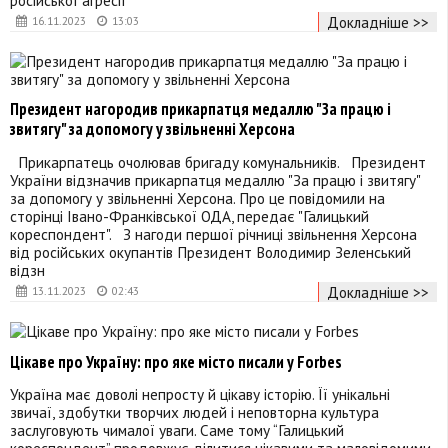
російської агресії
Докладніше >>
16.11.2023
13:03
Президент нагородив прикарпатця медаллю "За працю і
звитягу" за допомогу у звільненні Херсона
Прикарпатець очолював бригаду комунальників. Президент
України відзначив прикарпатця медаллю "За працю і звитягу"
за допомогу у звільненні Херсона. Про це повідомили на
сторінці Івано-Франківської ОДА, передає "Галицький
кореспондент". З нагоди першої річниці звільнення Херсона
від російських окупантів Президент Володимир Зеленський
відзн
Докладніше >>
13.11.2023
02:43
Цікаве про Україну: про яке місто писали у Forbes
Україна має доволі непросту й цікаву історію. Її унікальні
звичаї, здобутки творчих людей і неповторна культура
заслуговують чималої уваги. Саме тому “Галицький