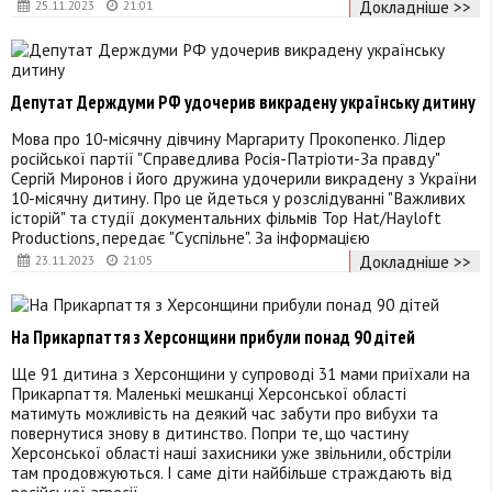
Докладніше >>
25.11.2023
21:01
Депутат Держдуми РФ удочерив викрадену українську дитину
Мова про 10-місячну дівчину Маргариту Прокопенко. Лідер
російської партії "Справедлива Росія-Патріоти-За правду"
Сергій Миронов і його дружина удочерили викрадену з України
10-місячну дитину. Про це йдеться у розслідуванні "Важливих
історій" та студії документальних фільмів Top Hat/Hayloft
Productions, передає "Суспільне". За інформацією
Докладніше >>
23.11.2023
21:05
На Прикарпаття з Херсонщини прибули понад 90 дітей
Ще 91 дитина з Херсонщини у супроводі 31 мами приїхали на
Прикарпаття. Маленькі мешканці Херсонської області
матимуть можливість на деякий час забути про вибухи та
повернутися знову в дитинство. Попри те, що частину
Херсонської області наші захисники уже звільнили, обстріли
там продовжуються. І саме діти найбільше страждають від