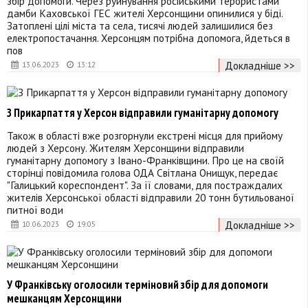
збір допомоги. Через руйнування російськими терористами
дамби Каховської ГЕС жителі Херсонщини опинилися у біді.
Затоплені цілі міста та села, тисячі людей залишилися без
електропостачання. Херсонцям потрібна допомога, йдеться в
пов
Докладніше >>
13.06.2023
13:12
З Прикарпаття у Херсон відправили гуманітарну допомогу
Також в області вже розгорнули екстрені місця для прийому
людей з Херсону. Жителям Херсонщини відправили
гуманітарну допомогу з Івано-Франківщини. Про це на своїй
сторінці повідомила голова ОДА Світлана Онищук, передає
"Галицький кореспондент". За її словами, для постраждалих
жителів Херсонської області відправили 20 тонн бутильованої
питної води
Докладніше >>
10.06.2023
19:05
У Франківську оголосили терміновий збір для допомоги
мешканцям Херсонщини