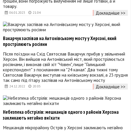
грошей, вони погрожують вилученням не лише готівки, а й
товару.
Докладніше >>
06.01.2023
21:04
Вакарчук заспівав на Антонівському мосту у Херсоні, який
прострілюють росіяни
Після поїздки на Схід Святослав Вакарчук прибув у звільнений
Херсон. Він вийшов на Антонівський міст, який прострілюється
росіянами, і виконав свій хіт "Човен", пише "Галицький
кореспондент" з посиланням на "24 канал". Два тижні тому
Святослав Вакарчук виступав на київському вокзалі, а 23 грудня
так само під гітару заспівав на Антонівському мосту
Докладніше >>
24.12.2022
20:05
Небезпека обстрілів: мешканців одного з районів Херсона
закликають негайно виїхати
Мешканців мікрорайону Острів у Херсоні закликають негайно