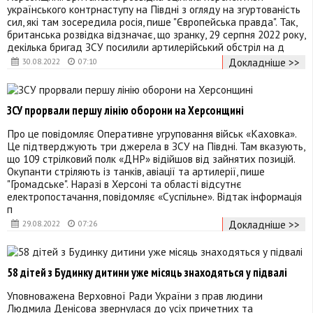
українського контрнаступу на Півдні з огляду на згуртованість
сил, які там зосередила росія, пише "Європейська правда". Так,
британська розвідка відзначає, що зранку, 29 серпня 2022 року,
декілька бригад ЗСУ посилили артилерійський обстріл на д
Докладніше >>
30.08.2022
07:10
ЗСУ прорвали першу лінію оборони на Херсонщині
Про це повідомляє Оперативне угруповання військ «Каховка».
Це підтверджують три джерела в ЗСУ на Півдні. Там вказують,
що 109 стрілковий полк «ДНР» відійшов від зайнятих позицій.
Окупанти стріляють із танків, авіації та артилерії, пише
"Громадське". Наразі в Херсоні та області відсутнє
електропостачання, повідомляє «Суспільне». Відтак інформація
п
Докладніше >>
29.08.2022
07:26
58 дітей з Будинку дитини уже місяць знаходяться у підвалі
Уповноважена Верховної Ради України з прав людини
Людмила Денісова звернулася до усіх причетних та