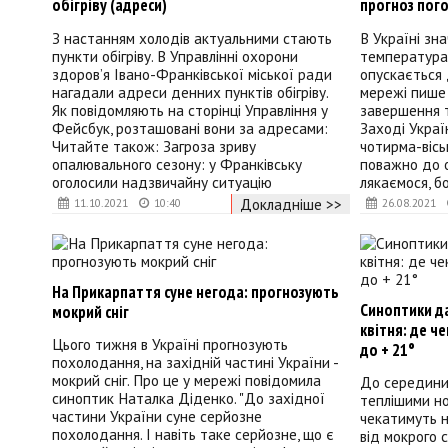
обігріву (адреси)
прогноз пого
З настанням холодів актуальними стають
В Україні зн
пункти обігріву. В Управлінні охорони
температура,
здоров’я Івано-Франківської міської ради
опускається д
нагадали адреси денних пунктів обігріву.
мережі пише
Як повідомляють на сторінці Управління у
завершення 
Фейсбук, розташовані вони за адресами:
Заході Укра
Читайте також: Загроза зриву
чотирма-вісь
опалювального сезону: у Франківську
поважно до о
оголосили надзвичайну ситуацію
лякаємося, б
Докладніше >>
11.10.2021
10:40
26.08.2021
На Прикарпаття суне негода: прогнозують
Синоптики д
мокрий сніг
квітня: де че
Цього тижня в Україні прогнозують
до + 21°
похолодання, на західній частині України -
мокрий сніг. Про це у мережі повідомила
До середини 
синоптик Наталка Діденко. "До західної
теплішими но
частини України суне серйозне
чекатимуть н
похолодання. І навіть таке серйозне, що є
від мокрого с