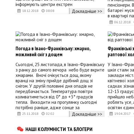
інформують центри екстрен
пенсіонери. 
батареї муся
Докладніше >>
18.12.2018
08:08
в квартирі па
06.12.2018
Погода в Івано-Франківську: хмарно,
Франківські 
можливий сніг з дощем
раптової хо
Сьогодні, 25 листопада, в Івано-Франківську
У Івано-Фран
з ранку до самого вечора небо буде вкрите
шкіл стали з
хмарами. Вночі очікується дощ, якому
заклади міст
вранці на зміну прийде дрібний дощ зі
квітневої хо
снігом. У другій половині дня опадів не
садках зізна
передбачається. Температура повітря
12-13 градус
коливатиметься від 0° до +3° градусів
прийшло неба
тепла. Виходити на прогулянку сьогодні
роблять усе,
потрібно раніше, адже сонце за
освітян єдин
Докладніше >>
25.11.2018
02:02
19.04.2017
НАШІ КОЛУМНІСТИ ТА БЛОГЕРИ