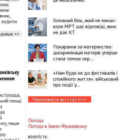
це небезпечно
роки.
ремче
вник,
Головний біль, який не минає:
я ходити
коли МРТ дає відповіді, яких
не дає КТ
дніше >>
Покарання за материнство:
дискримінація матерів уперше
стала темою окр...
анківську
«Нам буде не до фестивалів і
женням
спокійного життя»: військовий
про події у...
листопада,
Переглянути всі статті >>
ьній площі
з
ках
ії
Погода
огу, пише
Погода в
Івано-Франківську
и
ого
вологість: