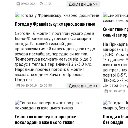
Докладніше >>
09.02.2021
10:33
Погода у Франківську: хмарно, дощитиме
Синоптики п
Сьогодні, 6 жовтня, протягом усього дня в
сильні замор
Івано-Франківську утримається хмарна
погода. Ранковий сильний дощ
На Прикарпат
продовжуватиме йти весь день, проте до
заморозки. П
вечора послабшає, передає синоптик.
ДСНС України
Температура коливатиметься від 6 до 8
"За даними У
градусів тепла, вітер змінний 2,2-3,0 м/с.
жовтня у пів
Народний прогноз погоди: 6 жовтня
центральних 
вважається днем Зачаття Пророка,
повітрі 0-5°"
Предтечі
Також, 6 -7 
Днiстра очiк
Докладніше >>
06.10.2019
02:38
05.10.2019
Синоптик попереджає про різке
Погода в Іва
похолодання вже цього тижня
без опадів