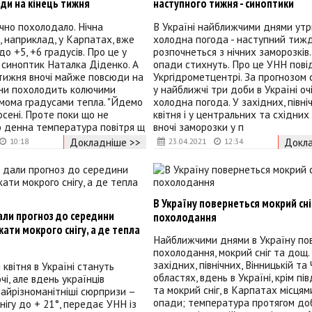
ди на кінець тижня
наступного тижня - синоптики
ачно похолодало. Нічна
В Україні найближчими днями ут
 наприклад, у Карпатах, вже
холодна погода - наступний тиж
о +5, +6 градусів. Про це у
розпочнеться з нічних заморозків.
 синоптик Наталка Діденко. А
опади стихнуть. Про це УНН пові
тижня вночі майже повсюди на
Укргідрометцентрі. За прогнозом 
їни похолодить колючими
у найближчі три доби в Україні оч
мома градусами тепла. "Йдемо
холодна погода. У західних, півні
сені. Проте поки що не
квітня і у центральних та східних
о денна температура повітря щ
вночі заморозки у п
Докладніше >>
Докла
10:18
23.04.2021
12:34
В Україну повернеться мокрий сніг
али прогноз до середини
похолодання
кати мокрого снігу, а де тепла
Найближчими днями в Україну по
похолодання, мокрий сніг та дощ. 
західних, північних, Вінницькій та
квітня в Україні стануть
областях, вдень в Україні, крім пі
чі, але вдень українців
та мокрий сніг, в Карпатах місцям
айрізноманітніші сюрпризи –
опади; температура протягом до
нігу до + 21°, передає УНН із