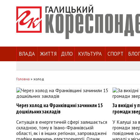
ВЛАДА
ЖИТТЯ
ДІЛО
КУЛЬТУРА
СПОРТ
БЛО
Головна
»
холод
Через холод на Франківщині зачинили 15
За вихідні у 
дошкільних закладів
громади зве
Ситуація в енергетичній сфері залишається
У Калуші за в
складною, тому в Івано-Франківській
громади звер
області, як і в інших регіонах, запроваджені
повідомив сьо
графіки вимкнень електроенергії. Однак
нараді у міс