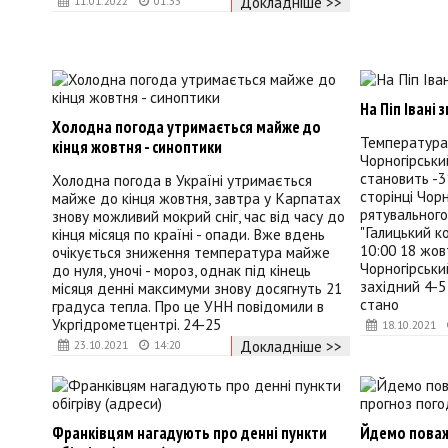
Докладніше >>
11.01.2022
01:33
На Піп Івані
Холодна погода утримається майже до
Температура 
кінця жовтня - синоптики
Чорногірськи
становить -3
Холодна погода в Україні утримається
сторінці Чор
майже до кінця жовтня, завтра у Карпатах
рятувального
знову можливий мокрий сніг, час від часу до
"Галицький к
кінця місяця по країні - опади. Вже вдень
10:00 18 жовт
очікується зниження температура майже
Чорногірськи
до нуля, уночі - мороз, однак під кінець
західний 4-5
місяця денні максимуми знову досягнуть 21
стано
градуса тепла. Про це УНН повідомили в
Укргідрометцентрі. 24-25
18.10.2021
Докладніше >>
23.10.2021
14:20
Франківцям нагадують про денні пункти
Йдемо поваж