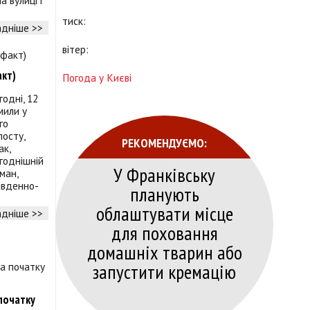
а вулиці і
тиск:
дніше >>
вітер:
акт)
Погода у Києві
годні, 12
мили у
го
посту,
РЕКОМЕНДУЄМО:
ак,
годнішній
У Франківську
ман,
південно-
планують
облаштувати місце
дніше >>
для поховання
домашніх тварин або
запустити кремацію
початку