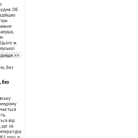
о
рудня. Об
адійшло
стри
мальне
алуша,
ом
 Цього ж
луської
дніше >>
, без
івську
охмурому
имається
ть.
ься від
, що за
емпература
61 році, а