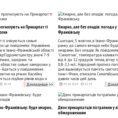
рогнозують на Прикарпатті
Хмарно, але без опадів: погода у
озки
Франківську
ті очікуються сильні
Сьогодні, 5 жовтня, в Івано-Франк
ро це повідомляє Управління
ранку до самого вечора небо буд
 в Івано-Франківській області.
хмарами. Без опадів. Як повідомл
крГідрометцентру, вночі 7-9
“Синоптик”, температура коливат
нічних, західних та
від 6 до 12 градусів тепла, вітер 
областях сильні заморозки у
0,8-2,3 м/с. Народний прогноз пог
, - йдеться у повідомленні.
дня вшановується пам'ять святог
жовтня на рiчках басейну
Іони і Фоки, єпископа Синопійсько
ується пiдйом рiвнiв води н
давніх часів цей день
Докладніше >>
Докла
10:59
05.10.2019
02:39
но-Франківську: буде хмарно,
Двоє прикарпатців потрапили у л
обмороженням