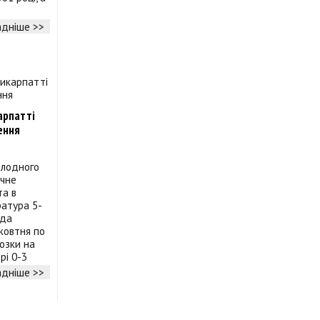
дніше >>
арпатті
ення
олодного
ачне
та в
ратура 5-
ода
 жовтня по
розки на
рі 0-3
дніше >>