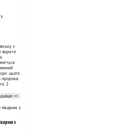
івську з
е вкрите
яє
иметься
змінний
оди: цього
о пророка
го. З
дніше >>
ікарню з