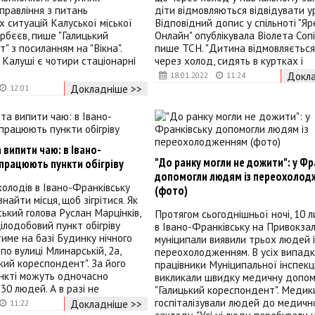
правління з питань
діти відмовляються відвідувати у
 ситуацій Калуської міської
Відповідний допис у спільноті "Я
рбєєв, пише "Галицький
Онлайн" опублікувала Віолета Сопі
" з посиланням на "Вікна".
пише ТСН. "Дитина відмовляєтьс
 Калуші є чотири стаціонарні
через холод, сидять в куртках і
Докла
18.01.2022
11:24
Докладніше >>
12:01
 випити чаю: в Івано-
"До ранку могли не дожити": у Фр
працюють пункти обігріву
допомогли людям із переохолод
олодів в Івано-Франківську
(фото)
айти місця, щоб зігрітися. Як
ський голова Руслан Марцінків,
Протягом сьогоднішньої ночі, 10 
ілодобовий пункт обігріву
в Івано-Франківську на Привокзал
име на базі Будинку нічного
муніципали виявили трьох людей і
по вулиці Млинарській, 2а,
переохолодженням. В усіх випад
кий кореспондент". За його
працівники Муніципальної інспекц
ункті можуть одночасно
викликали швидку медичну допом
30 людей. А в разі не
"Галицький кореспондент". Медик
госпіталізували людей до медичн
Докладніше >>
11:22