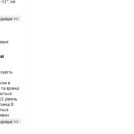
-11°, на
дніше >>
ні
озують
їни в
 та вранці
уються
(1 рівень
ранці 8
ються
рівен
дніше >>