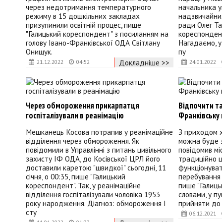
через недотримання температурного
начальника у
режиму в 15 дошкільних закладах
надзвичайних
призупинили освітній процес, пише
ради Олег Та
"Галицький кореспондент" з посиланням на
кореспондент
голову Івано-Франківської ОДА Світлану
Нагадаємо, у
Онищук.
пу
Докладніше >>
21.12.2022
04:52
24.01.2022
Через обмороження прикарпатця
Відпочити та
госпіталізували в реанімацію
Франківську 
Мешканець Косова потрапив у реанімаційне
З приходом х
відділення через обмороження. Як
можна буде зн
повідомили в Управлінні з питань цивільного
повідомив мі
захисту ІФ ОДА, до Косівської ЦРЛ його
традиційно ц
доставили каретою "швидкої" сьогодні, 11
функціонуват
січня, о 00:35, пише "Галицький
перебування 
кореспондент". Так, у реанімаційне
пише "Галиць
відділення госпіталізували чоловіка 1953
словами, у п
року народження. Діагноз: обмороження І
прийняти до 
сту
06.12.2021