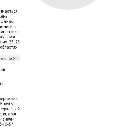
римається
день
 Однак,
домили в
синоптиків,
ікується
чних, 25-26
 областях
дніше >>
 і
вернеться
Вночі у
 Черкаській
вдня, дощ
и значні
би 0-5°