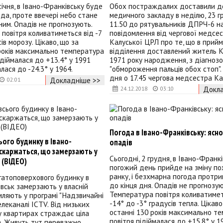
січня, в Івано-Франківську буде
Обох постраждалих доставили д
да, проте ввечері небо стане
медичного закладу в неділю, 23 г
ним. Опадів не прогнозують.
11.50 до рятувальників ДПРЧ-6 н
повітря коливатиметься від -7
повідомлення від чергової медсе
ів морозу. Цікаво, що за
Калуської ЦРЛ про те, що в прий
років максимально температура
відділення доставлений житель К
ідіймалася до +13.4° у 1991
1971 року народження, з діагноз
алася до -24.3° у 1964.
"обмороження пальців обох стоп".
дня о 17.45 чергова медсестра Ка
Докладніше >>
02:01
Докла
24.12.2018
03:10
Погода в Івано-Франківську: ясно
ого будинку в Івано-
опадів
скаржаться, що замерзають у
Сьогодні, 2 грудня, в Івано-Франк
 (ВІДЕО)
погожий день прийде на зміну п
ранку, і безхмарна погода протр
гатоповерхового будинку в
до кінця дня. Опадів не прогнозую
вськ замерзають у власній
Температура повітря коливатимет
омляють у програмі "Надзвичайні
-14° до -3° градусів тепла. Цікаво
елеканалі ICTV. Від низьких
останні 130 років максимально т
у квартирах страждає ціла
повітря підіймалася до +15.8° у 19
а. Живуть тут переважно