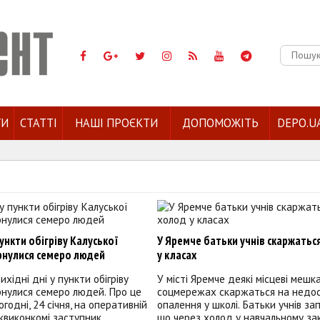
Пошук:
ГИ
СТАТТІ
НАШІ ПРОЄКТИ
ДОПОМОЖІТЬ
DEPO.U
пункти обігріву Калуської
У Яремче батьки учнів скаржатьс
рнулися семеро людей
у класах
ихідні дні у пункти обігріву
У місті Яремче деякі місцеві мешка
нулися семеро людей. Про це
соцмережах скаржаться на недо
годні, 24 січня, на оперативній
опалення у школі. Батьки учнів за
ьквиконкомі заступник
що через холод у навчальному закл