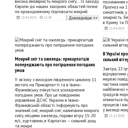
висока ймовірність мокрого снігу... Із заходу
посиланням н
Європи до наших західних областей почне
Прогноз на 1
по-крокодилячому підповзати мокрий
синоптиків, у
хмарність. Б
Докладніше >>
12.04.2021
11:30
в Криму та Пр
11.04.2021
В Україні пр
Мокрий сніг та ожеледь: прикарпатців
сильний віте
попереджають про погіршення погодних
Завтра, 22 г
умов
відчуватиме р
мережі повід
У зв’язку з виходом південного циклону 11
частина нал
лютого на Прикарпатті та в Івано-
найближчої н
Франківську очікується ускладнення
градусів мор
погодних умов. Про це повідомляє
опиниться пі
управління ДСНС України в Івано-
процесів і в
Франківській області. Інформують про
у вигляді мок
значний сніг, мокрий сніг, налипання мокрого
снігу, місцями ожеледь, пориви вітру 15-20
21.12.2020
м/с, хуртовини, в Карпатах – сильний дощ
та мокри