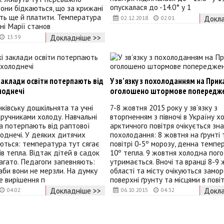
опускалася до -14.0° у 1
Вони бідкаються, що за крижані
ть ще й платити. Температура
Докла
02.12.2018
02:01
ні Марії станов
Докладніше >>
13:39
заклади освіти потерпають від
У зв’язку з похолоданням на Прик
лоднечі
оголошено штормове попередж
ківську дошкільнята та учні
7-8 жовтня 2015 року у зв’язку з
аручниками холоду. Навчальні
вторгненням з півночі в Україну х
а потерпають від раптової
арктичного повітря очікується зн
лоднечі. У деяких дитячих
похолодання: 8 жовтня на ґрунті 
ються: температура тут сягає
повітрі 0-5º морозу, денна темпе
ів тепла. Відтак дітей в садок
10º тепла. 9 жовтня холодна пог
гато. Педагоги запевняють:
утримається. Вночі та вранці 8-9
 аби вони не мерзли. На думку
області та місту очікуються замо
е вирішення п
поверхні ґрунту та місцями в повіт
Докладніше >>
Докла
04:02
06.10.2015
04:32