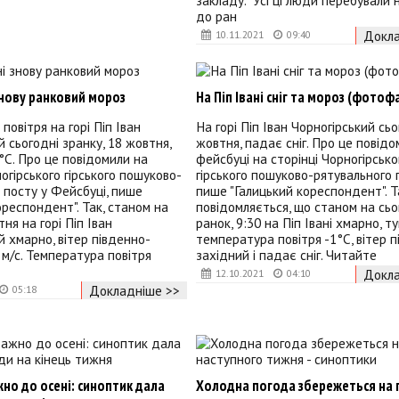
закладу. "Усі ці люди перебували н
до ран
Докла
10.11.2021
09:40
 знову ранковий мороз
На Піп Івані сніг та мороз (фотоф
повітря на горі Піп Іван
На горі Піп Іван Чорногірський сьо
й сьогодні зранку, 18 жовтня,
жовтня, падає сніг. Про це повідо
°C. Про це повідомили на
фейсбуці на сторінці Чорногірсько
ногірського гірського пошуково-
гірського пошуково-рятувального 
 посту у Фейсбуці, пише
пише "Галицький кореспондент". Т
ореспондент". Так, станом на
повідомляється, що станом на сьо
ня на горі Піп Іван
ранок, 9:30 на Піп Івані хмарно, ту
й хмарно, вітер південно-
температура повітря -1°C, вітер 
 м/с. Температура повітря
західний і падає сніг. Читайте
Докла
12.10.2021
04:10
Докладніше >>
05:18
но до осені: синоптик дала
Холодна погода збережеться на 