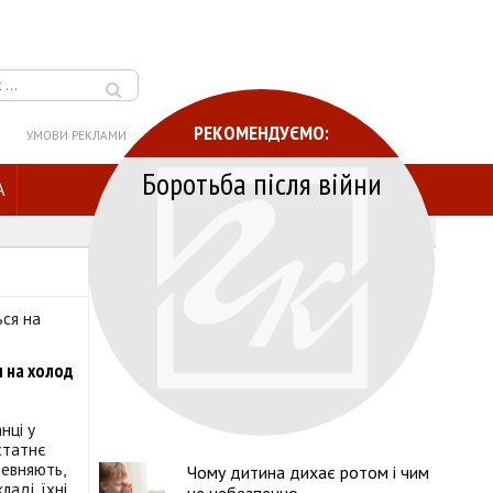
РЕКОМЕНДУЄМО:
УМОВИ РЕКЛАМИ
Боротьба після війни
A
я на холод
нці у
статнє
певняють,
Чому дитина дихає ротом і чим
аді, їхні