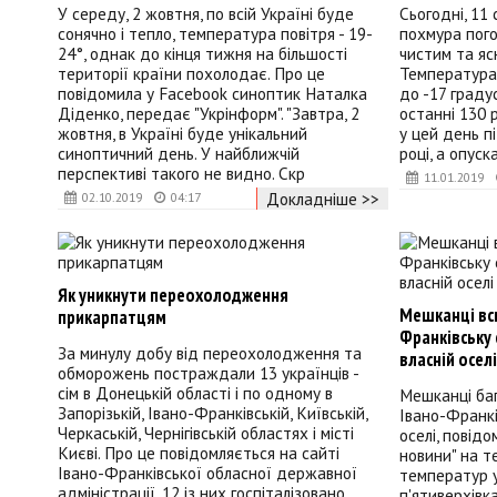
У середу, 2 жовтня, по всій Україні буде
Сьогодні, 11 
сонячно і тепло, температура повітря - 19-
похмура пого
24°, однак до кінця тижня на більшості
чистим та яс
території країни похолодає. Про це
Температура 
повідомила у Facebook синоптик Наталка
до -17 градус
Діденко, передає "Укрінформ". "Завтра, 2
останні 130 
жовтня, в Україні буде унікальний
у цей день п
синоптичний день. У найближчій
році, а опуск
перспективі такого не видно. Скр
11.01.2019
Докладніше >>
02.10.2019
04:17
Як уникнути переохолодження
Мешканці всь
прикарпатцям
Франківську 
За минулу добу від переохолодження та
власній оселі
обморожень постраждали 13 українців -
сім в Донецькій області і по одному в
Мешканці ба
Запорізькій, Івано-Франківській, Київській,
Івано-Франкі
Черкаській, Чернігівській областях і місті
оселі, повід
Києві. Про це повідомляється на сайті
новини" на т
Івано-Франківської обласної державної
температур 
адміністрації. 12 із них госпіталізовано,
п'ятиверхівк