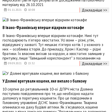
мікроскопії (звіти про результати дослідження патологічного
матеріалу від 26.10.2021
Докладніше >>
01.11.2021
10:08
В Івано-Франківську вперше відкрили котокафе
В Івано-Франківську вперше відкрили котокафе. Нині тут
господарюють п’ятеро хвостатих. Усі вони – різні, утім,
відвідувачі у захваті. Тут мешкає п’ятеро котів. І у кожного з
них – особлива історія. До прикладу, Хром і Каспер – рідні
братики. Їх власник виїхав за кордон, а хвостатих залишив у
притулку, пише "Галицький кореспондент" з посиланням на
Докладніше >>
09.09.2021
15:32
У Долині врятували кошеня, яке випало з балкону
10 серпня до рятувальників 10-ої ДПРЧ міста Долина
поступило повідомлення про те, що необхідно надати
допомогу в порятунку кошеняти. Про це повідомили в
Головному управлінні ДСНС Івано-Франківщини. Тварина
опинилася на даху будівлі аптеки. Як з'ясувалося, кошеня
випало з вікна третього поверху. "Рятувальники за допомогою