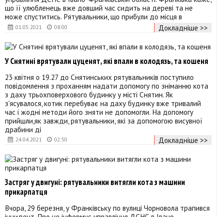
що її улюбленець вже довший час сидить на дереві та не
може спуститись. Рятувальники, що прибули до місця в
Докладніше >>
01.05.2021
08:00
У Снятині врятували цуценят, які впали в колодязь, та кошеня
23 квітня о 19.27 до Снятинських рятувальників поступило
повідомлення з проханням надати допомогу по зніманню кота
з даху трьохповерхового будинку у місті Снятин. Як
з'ясувалося, котик перебуває на даху будинку вже тривалий
час і жодні методи його зняти не допомогли. На допомогу
прийшли,як завжди, рятувальники, які за допомогою висувної
драбини ді
Докладніше >>
24.04.2021
02:50
Застряг у двигуні: рятувальники витягли кота з машини
прикарпатця
Вчора, 29 березня, у Франківську по вулиці Чорновола трапився
інцидент. Про це інформує управління ДСНС в Івано-