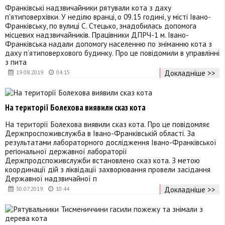
Франківські надзвичайники рятували кота з даху
п'ятиповерхівки. У неділю вранці, о 09.15 годині, у місті Івано-
Франківську, по вулиці С. Стецько, знадобилась допомога
місцевих надзвичайників. Працівники ДПРЧ-1 м. Івано-
Франківська надали допомогу населенню по зніманню кота з
даху п’ятиповерхового будинку. Про це повідомили в управлінні
з пита
Докладніше >>
19.08.2019
04:15
На території Болехова виявили сказ кота
На території Болехова виявили сказ кота. Про це повідомляє
Держпроспоживслужба в Івано-Франківській області. За
результатами лабораторного дослідження Івано-Франківської
регіональної державної лабораторії
Держпродспоживслужби встановлено сказ кота. З метою
координації дій з ліквідації захворювання провели засідання
Державної надзвичайної п
Докладніше >>
30.07.2019
10:44