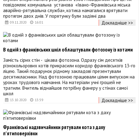
повідомляє комунальна установа «Івано-Франківська міська
аварійно-рятувальна служба», котика намагалися врятувати
протягом двох днів. У порятунку були задіяні два
Докладніше >>
09.11.2020
16:01
В одній з франківських шкіл облаштували фотозону із котами
Замість сірих стін - цікава фотозона. Одразу сім десятків
різнокольорових котів прикрасили коридор франківського 13-го
ліцею. Такий подарунок рідному закладові презентували
десятикласники. Над фотозоною працювали цілим випуском на
уроках трудового навчання. На матеріали учні грошей не
тратили. Вчитель віднайшов потрібну фанеру у стінах самої
школ
Докладніше >>
13.10.2020
13:59
Франківські надзвичайники рятували кота з даху
п'ятиповерхівки