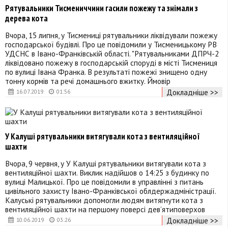
Рятувальники Тисмениччини гасили пожежу та знімали з
дерева кота
Вчора, 15 липня, у Тисмениці рятувальники ліквідували пожежу
господарської будівлі. Про це повідомили у Тисменицькому РВ
УДСНС в Івано-Франківській області. "Рятувальниками ДПРЧ-2
ліквідовано пожежу в господарській споруді в місті Тисмениця
по вулиці Івана Франка. В результаті пожежі знищено одну
тонну кормів та речі домашнього вжитку. Ймовір
Докладніше >>
16.07.2019
01:56
У Калуші рятувальники витягували кота з вентиляційної
шахти
Вчора, 9 червня, у У Калуші рятувальники витягували кота з
вентиляційної шахти. Виклик надійшов о 14:25 з будинку по
вулиці Малицької. Про це повідомили в управлінні з питань
цивільного захисту Івано-Франківської облдержадміністрації.
Калуські рятувальники допомогли людям витягнути кота з
вентиляційної шахти на першому поверсі дев’ятиповерхов
Докладніше >>
10.06.2019
03:26