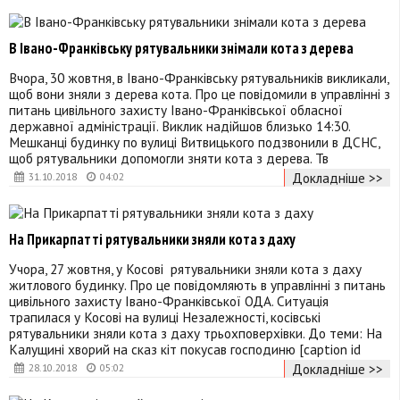
В Івано-Франківську рятувальники знімали кота з дерева
Вчора, 30 жовтня, в Івано-Франківську рятувальників викликали,
щоб вони зняли з дерева кота. Про це повідомили в управлінні з
питань цивільного захисту Івано-Франківської обласної
державної адміністрації. Виклик надійшов близько 14:30.
Мешканці будинку по вулиці Витвицького подзвонили в ДСНС,
щоб рятувальники допомогли зняти кота з дерева. Тв
Докладніше >>
31.10.2018
04:02
На Прикарпатті рятувальники зняли кота з даху
Учора, 27 жовтня, у Косові рятувальники зняли кота з даху
житлового будинку. Про це повідомляють в управлінні з питань
цивільного захисту Івано-Франківської ОДА. Ситуація
трапилася у Косові на вулиці Незалежності, косівські
рятувальники зняли кота з даху трьохповерхівки. До теми: На
Калущині хворий на сказ кіт покусав господиню [caption id
Докладніше >>
28.10.2018
05:02