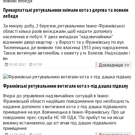
Прикарпатські рятувальники знімали кота з дерева та ловили
лебедя
За минулу добу, 2 березня, рятувальники Івано-Франківської
області кілька разів виїжджали, щоб надати допомогу
населенню в побуті. У двох випадках "надзвичайники"
відчиняли двері квартир - у Ворохті та у Франківську по вул.
Тисменицька, де виявили тіло власниці 1953 року народження.
Також витягнули автомобіль з кювету у м. Болехів. Надходили і
ви
Докладніше >>
03.03.2017
07:20
Франківські рятувальники витягали кота з-під дашка підвалу
Вчора до управління надзвичайних ситуацій в Івано-
Франківській області надійшло повідомлення про необхідність
надання допомоги з витягання кота з-під дашка підвального
приміщення на вул. Вовчинецька в Івано-Франківську. Про це
повідомляє прес-служба НС ІФ ОДА. "По прибуттю на місце
виклику встановлено, що кіт впав під дашок підвального
приміщення
Докладніше >>
12.09.2015
12:55