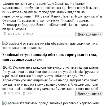
Щодня до притулку тварин "Дім Сірка", що на Івано-
Франківщині, прибувають нові мешканці. Через війну більшість
із них втратила дім чи господарів. Інших віддали на
перетримку, пише "ТРК Вежа". Кішки Лакі та Няша “приїхали” із
Охтирки. Потрапляють до притулку і “місцеві” тварини.
Господар лабрадора Бакса – військовий. Нині він захищає
південь Україн
Докладніше >>
12.04.2022
08:22
Харківські рятувальники під обстрілами врятували котика,
якого засипало завалами
ДСНС України не залишили маленького котика під завалами.
Рятувальники зазначили, що відрізняє українців від "руського
міра", який цинічно знищує міста і вбиває людей. "Усе.
Абсолютно усе нас відрізняє. Їм не шкода відправляти своїх
солдатів як м'ясо на вірну страшну смерть. А нашим хлопцям
шкода навіть побитого уламками будівлі кота, якого ще треб
Докладніше >>
17.03.2022
13:24