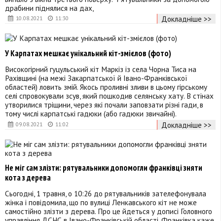
драбини піднялися на дах,
Докладніше >>
10.08.2021
11:30
У Карпатах мешкає унікальний кіт-змієлов (фото)
Високогірний гуцульський кіт Маркіз із села Чорна Тиса на
Рахівщині (на межі Закарпатської й Івано-Франківської
областей) ловить змій. Якось проливні зливи в цьому гірському
селі спровокували зсув, який пошкодив селянську хату. В стінах
утворилися тріщини, через які почали заповзати різні гади, в
тому числі карпатські гадюки (або гадюки звичайні).
Докладніше >>
09.08.2021
11:02
Не міг сам злізти: рятувальники допомогли франківці зняти
кота з дерева
Сьогодні, 1 травня, о 10:26 до рятувальників зателефонувала
жінка і повідомила, що по вулиці Ленкавського кіт не може
самостійно злізти з дерева. Про це йдеться у дописі Головного
управління ДСНС в Івано-Франківській області. Франківка каже,