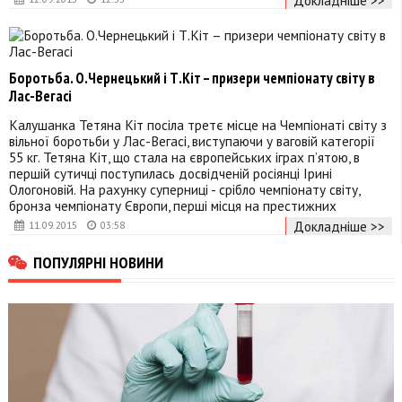
Боротьба. О.Чернецький і Т.Кіт – призери чемпіонату світу в
Лас-Вегасі
Калушанка Тетяна Кіт посіла третє місце на Чемпіонаті світу з
вільної боротьби у Лас-Вегасі, виступаючи у ваговій категорії
55 кг. Тетяна Кіт, що стала на європейських іграх п’ятою, в
першій сутичці поступилась досвідченій росіянці Ірині
Ологоновій. На рахунку суперниці - срібло чемпіонату світу,
бронза чемпіонату Європи, перші місця на престижних
Докладніше >>
11.09.2015
03:58
ПОПУЛЯРНІ НОВИНИ