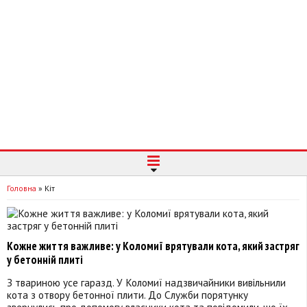
Головна
»
Кіт
Кожне життя важливе: у Коломиї врятували кота, який застряг
у бетонній плиті
З твариною усе гаразд. У Коломиї надзвичайники вивільнили
кота з отвору бетонної плити. До Служби порятунку
звернулись про допомогу власники кота та повідомили, що їх