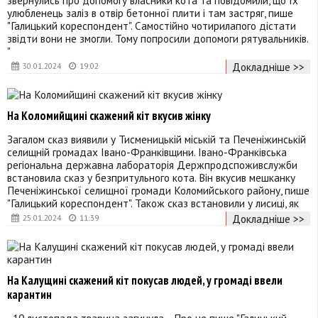
улюбленець заліз в отвір бетонної плити і там застряг, пише
"Галицький кореспондент". Самостійно чотирилапого дістати
звідти вони не змогли. Тому попросили допомоги рятувальників.
"
Докладніше >>
30.01.2024
19:02
На Коломийщині скажений кіт вкусив жінку
Загалом сказ виявили у Тисменицькій міській та Печеніжинській
селищній громадах Івано-Франківщини. Івано-Франківська
регіональна державна лабораторія Держпродспоживслужби
встановила сказ у безпритульного кота. Він вкусив мешканку
Печеніжинської селищної громади Коломийського району, пише
"Галицький кореспондент". Також сказ встановили у лисиці, як
Докладніше >>
25.01.2024
11:39
На Калущині скажений кіт покусав людей, у громаді ввели
карантин
10 листопада тварина загинула. Про це пише "Галицький