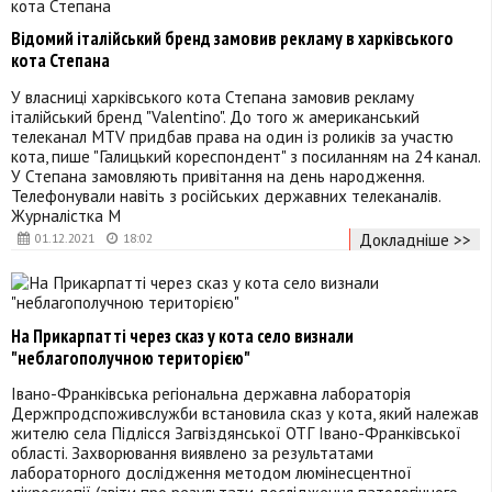
Відомий італійський бренд замовив рекламу в харківського
кота Степана
У власниці харківського кота Степана замовив рекламу
італійський бренд "Valentino". До того ж американський
телеканал MTV придбав права на один із роликів за участю
кота, пише "Галицький кореспондент" з посиланням на 24 канал.
У Степана замовляють привітання на день народження.
Телефонували навіть з російських державних телеканалів.
Журналістка М
Докладніше >>
01.12.2021
18:02
На Прикарпатті через сказ у кота село визнали
"неблагополучною територією"
Івано-Франківська регіональна державна лабораторія
Держпродспоживслужби встановила сказ у кота, який належав
жителю села Підлісся Загвіздянської ОТГ Івано-Франківської
області. Захворювання виявлено за результатами
лабораторного дослідження методом люмінесцентної