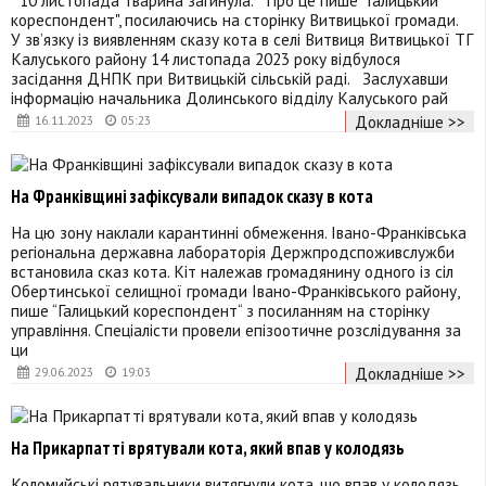
кореспондент", посилаючись на сторінку Витвицької громади.
У зв’язку із виявленням сказу кота в селі Витвиця Витвицької ТГ
Калуського району 14 листопада 2023 року відбулося
засідання ДНПК при Витвицькій сільській раді. Заслухавши
інформацію начальника Долинського відділу Калуського рай
Докладніше >>
16.11.2023
05:23
На Франківщині зафіксували випадок сказу в кота
На цю зону наклали карантинні обмеження. Івано-Франківська
регіональна державна лабораторія Держпродспоживслужби
встановила сказ кота. Кіт належав громадянину одного із сіл
Обертинської селищної громади Івано-Франківського району,
пише “Галицький кореспондент“ з посиланням на сторінку
управління. Спеціалісти провели епізоотичне розслідування за
ци
Докладніше >>
29.06.2023
19:03
На Прикарпатті врятували кота, який впав у колодязь
Коломийські рятувальники витягнули кота, що впав у колодязь.