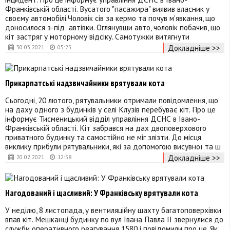
Франківській області. Вусатого "пасажира" виявив власник у
своєму автомобілі.Чоловік сів за кермо та почув м'явкання, що
доносилося з-під автівки. Оглянувши авто, чоловік побачив, що
кіт застряг у моторному відсіку. Самотужки витягнути
Докладніше >>
30.03.2021
05:25
Прикарпатські надзвичайники врятували кота
Сьогодні, 20 лютого, рятувальники отримали повідомлення, що
на даху одного з будинків у селі Клузів перебуває кіт. Про це
інформує Тисменицький відділ управління ДСНС в Івано-
Франківській області. Кіт забрався на дах двоповерхового
приватного будинку та самостійно не міг злізти. До місця
виклику прибули рятувальники, які за допомогою висувної та ш
Докладніше >>
20.02.2021
12:58
Нагодований і щасливий: У Франківську врятували кота
У неділю, 8 листопада, у вентиляційну шахту багатоповерхівки
впав кіт. Мешканці будинку по вул Івана Павла ІІ звернулися до
служби оперативного реагування 1580 і повідомили про це. Як