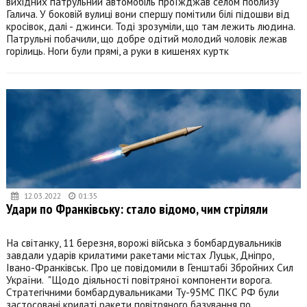
вихідних патрульний автомобіль проїжджав селом поблизу
Галича. У боковій вулиці вони спершу помітили білі підошви від
кросівок, далі - джинси. Тоді зрозуміли, що там лежить людина.
Патрульні побачили, що добре одітий молодий чоловік лежав
горілиць. Ноги були прямі, а руки в кишенях куртк
12.03.2022
01:35
Удари по Франківську: стало відомо, чим стріляли
На світанку, 11 березня, ворожі війська з бомбардувальників
завдали ударів крилатими ракетами містах Луцьк, Дніпро,
Івано-Франківськ. Про це повідомили в Генштабі Збройних Сил
України. "Щодо діяльності повітряної компоненти ворога.
Стратегічними бомбардувальниками Ту-95МС ПКС РФ були
застосовані крилаті ракети повітряного базування по