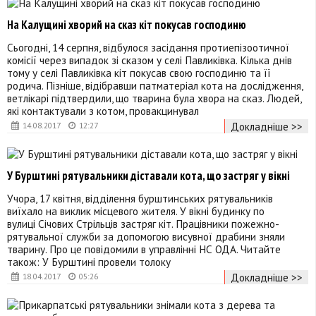
На Калущині хворий на сказ кіт покусав господиню
Сьогодні, 14 серпня, відбулося засідання протиепізоотичної
комісії через випадок зі сказом у селі Павликівка. Кілька днів
тому у селі Павликівка кіт покусав свою господиню та її
родича. Пізніше, відібравши патматеріал кота на дослідження,
ветлікарі підтвердили, що тварина була хвора на сказ. Людей,
які контактували з котом, провакцинувал
Докладніше >>
14.08.2017
12:27
У Бурштині рятувальники діставали кота, що застряг у вікні
Учора, 17 квітня, відділення бурштинських рятувальників
виїхало на виклик місцевого жителя. У вікні будинку по
вулиці Січових Стрільців застряг кіт. Працівники пожежно-
рятувальної служби за допомогою висувної драбини зняли
тварину. Про це повідомили в управлінні НС ОДА. Читайте
також: У Бурштині провели толоку
Докладніше >>
18.04.2017
05:26