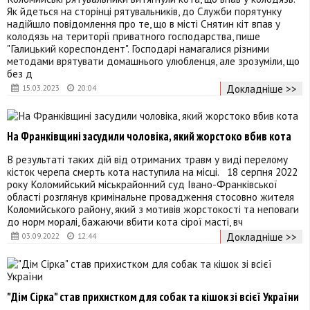
Як йдеться на сторінці рятувальників, до Служби порятунку
надійшло повідомлення про те, що в місті Снятин кіт впав у
колодязь на території приватного господарства, пише
"Галицький кореспондент". Господарі намагалися різними
методами врятувати домашнього улюбленця, але зрозуміли, що
без д
Докладніше >>
15.03.2023
20:04
На Франківщині засудили чоловіка, який жорстоко вбив кота
В результаті таких дій від отриманих травм у виді перелому
кісток черепа смерть кота наступила на місці. 18 серпня 2022
року Коломийський міськрайонний суд Івано-Франківської
області розглянув кримінальне провадження стосовно жителя
Коломийського району, який з мотивів жорстокості та неповаги
до норм моралі, бажаючи вбити кота сірої масті, вч
Докладніше >>
03.09.2022
12:44
"Дім Сірка" став прихистком для собак та кішок зі всієї України