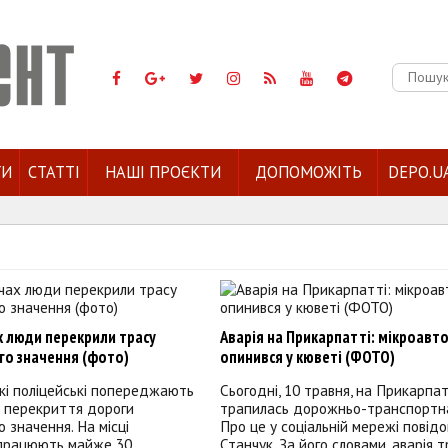
Пошук:
ГИ
СТАТТІ
НАШІ ПРОЄКТИ
ДОПОМОЖІТЬ
DEPO.U
х люди перекрили трасу
Аварія на Прикарпатті: мікроавт
го значення (фото)
опинився у кюветі (ФОТО)
кі поліцейські попереджають
Сьогодні, 10 травня, на Прикарпат
е перекриття дороги
трапилась дорожньо-транспортна
о значення. На місці
Про це у соціальній мережі повідо
працюють майже 30
Станчук. За його словами, аварія 