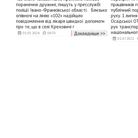
поранення дружині, пишуть у пресслужбі
працівників п
поліції Івано-Франківської області. Близько
публічний по
опівночі на лінію «102» надійшло
руху. 1 липня
повідомлення від лікаря швидкої допомоги
Осадської О
про те, що в селі Креховичі г
рух транспор
національног
Докладніше >>
01.05.2024
08:33
01.07.2021