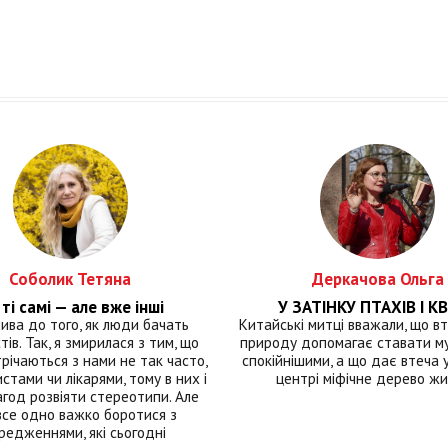
Соболик Тетяна
Деркачова Ольга
ті самі — але вже інші
У ЗАТІНКУ ПТАХІВ І КВ
лива до того, як люди бачать
Китайські митці вважали, що вт
тів. Так, я змирилася з тим, що
природу допомагає ставати м
річаються з нами не так часто,
спокійнішими, а що дає втеча у 
истами чи лікарями, тому в них і
центрі міфічне дерево ж
год розвіяти стереотипи. Але
все одно важко боротися з
редженнями, які сьогодні