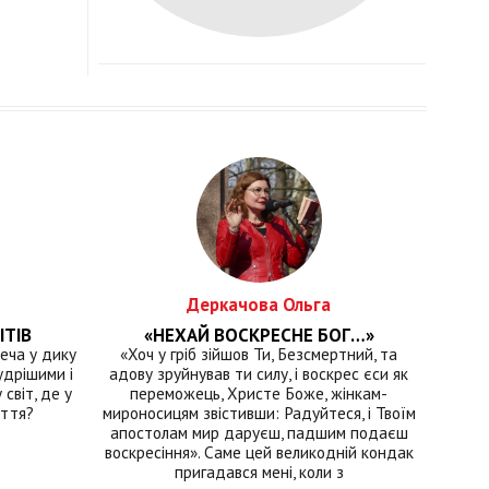
Деркачова Ольга
ІТІВ
«НЕХАЙ ВОСКРЕСНЕ БОГ…»
еча у дику
«Хоч у гріб зійшов Ти, Безсмертний, та
удрішими і
адову зруйнував ти силу, і воскрес єси як
світ, де у
переможець, Христе Боже, жінкам-
иття?
мироносицям звістивши: Радуйтеся, і Твоїм
апостолам мир даруєш, падшим подаєш
воскресіння». Саме цей великодній кондак
пригадався мені, коли з