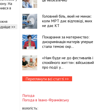
це небезпечно
йону. На
нився в
Головний біль, який не минає:
коли МРТ дає відповіді, яких
ожня
не дає КТ
дніше >>
Покарання за материнство:
дискримінація матерів уперше
стала темою окр...
«Нам буде не до фестивалів і
спокійного життя»: військовий
про події у...
Переглянути всі статті >>
Погода
Погода в
Івано-Франківську
вологість: