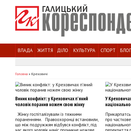
ВЛАДА
ЖИТТЯ
ДІЛО
КУЛЬТУРА
СПОРТ
БЛО
Головна
»
Креховичі
Виник конфлікт: у Креховичах п'яний
У Креховича
чоловік поранив ножем свою жінку
національно
Жінку госпіталізували із тяжкими
Прикарпатсь
пораненнями. Правоохоронці встановили,
про частков
що між подружжям відбувся конфлікт, під
національног
час якого чоловік наніс проникне ножове
перекриття 