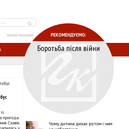
РЕКОМЕНДУЄМО:
УМОВИ РЕКЛАМИ
Боротьба після війни
A
обус
ті
 пригода.
мив Славік
Чому дитина дихає ротом і чим
трапилась у