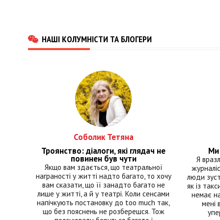
НАШІ КОЛУМНІСТИ ТА БЛОГЕРИ
Соболик Тетяна
Троянство: діалоги, які глядач не
Ми 
повинен був чути
Я враз
Якщо вам здається, що театральної
журналіс
награності у житті надто багато, то хочу
люди зуст
вам сказати, що її занадто багато не
як із такс
лише у житті, а й у театрі. Коли сенсами
немає на
напічкують постановку до too much так,
мені 
що без пояснень не розберешся. Тож
упе
пояснювати беруться багато і