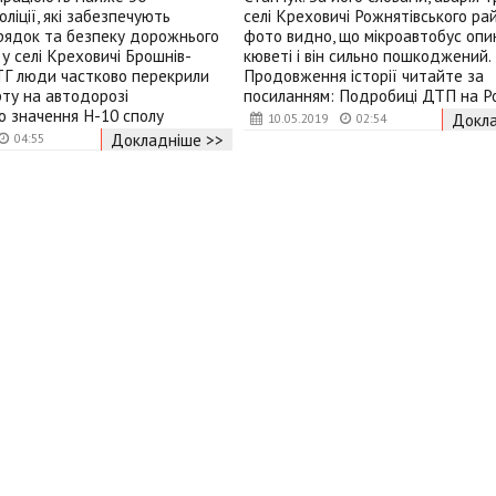
оліції, які забезпечують
селі Креховичі Рожнятівського ра
рядок та безпеку дорожнього
фото видно, що мікроавтобус опи
 у селі Креховичі Брошнів-
кюветі і він сильно пошкоджений.
ТГ люди частково перекрили
Продовження історії читайте за
ту на автодорозі
посиланням: Подробиці ДТП на Р
о значення Н-10 сполу
Докла
10.05.2019
02:54
Докладніше >>
04:55