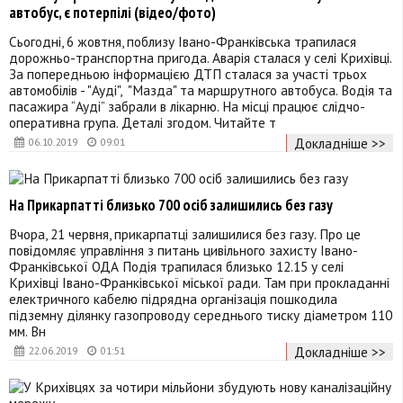
автобус, є потерпілі (відео/фото)
Сьогодні, 6 жовтня, поблизу Івано-Франківська трапилася
дорожньо-транспортна пригода. Аварія сталася у селі Крихівці.
За попередньою інформацією ДТП сталася за участі трьох
автомобілів - "Ауді", "Мазда" та маршрутного автобуса. Водія та
пасажира “Ауді” забрали в лікарню. На місці працює слідчо-
оперативна група. Деталі згодом. Читайте т
Докладніше >>
06.10.2019
09:01
На Прикарпатті близько 700 осіб залишились без газу
Вчора, 21 червня, прикарпатці залишилися без газу. Про це
повідомляє управління з питань цивільного захисту Івано-
Франківської ОДА Подія трапилася близько 12.15 у селі
Крихівці Івано-Франківської міської ради. Там при прокладанні
електричного кабелю підрядна організація пошкодила
підземну ділянку газопроводу середнього тиску діаметром 110
мм. Вн
Докладніше >>
22.06.2019
01:51