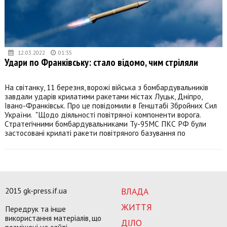
12.03.2022
01:35
Удари по Франківську: стало відомо, чим стріляли
На світанку, 11 березня, ворожі війська з бомбардувальників
завдали ударів крилатими ракетами містах Луцьк, Дніпро,
Івано-Франківськ. Про це повідомили в Генштабі Збройних Сил
України. "Щодо діяльності повітряної компоненти ворога.
Стратегічними бомбардувальниками Ту-95МС ПКС РФ були
застосовані крилаті ракети повітряного базування по
2015 gk-press.if.ua
ВЛАДА
ЖИТТЯ
Передрук та інше
використання матеріалів, що
ДІЛО
розміщені на сайті