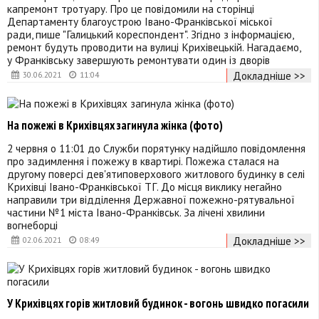
капремонт тротуару. Про це повідомили на сторінці
Департаменту благоустрою Івано-Франківської міської
ради, пише "Галицький кореспондент". Згідно з інформацією,
ремонт будуть проводити на вулиці Крихівецькій. Нагадаємо,
у Франківську завершують ремонтувати один із дворів
Докладніше >>
30.06.2021
11:04
На пожежі в Крихівцях загинула жінка (фото)
2 червня о 11:01 до Служби порятунку надійшло повідомлення
про задимлення і пожежу в квартирі. Пожежа сталася на
другому поверсі дев'ятиповерхового житлового будинку в селі
Крихівці Івано-Франківської ТГ. До місця виклику негайно
направили три відділення Державної пожежно-рятувальної
частини №1 міста Івано-Франківськ. За лічені хвилини
вогнеборці
Докладніше >>
02.06.2021
08:49
У Крихівцях горів житловий будинок - вогонь швидко погасили