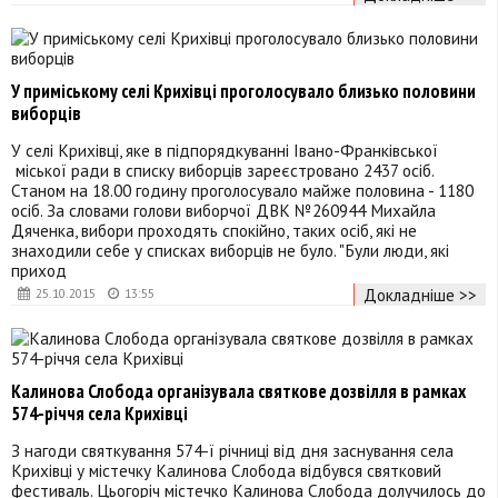
У приміському селі Крихівці проголосувало близько половини
виборців
У селі Крихівці, яке в підпорядкуванні Івано-Франківської
міської ради в списку виборців зареєстровано 2437 осіб.
Станом на 18.00 годину проголосувало майже половина - 1180
осіб. За словами голови виборчої ДВК №260944 Михайла
Дяченка, вибори проходять спокійно, таких осіб, які не
знаходили себе у списках виборців не було. "Були люди, які
приход
Докладніше >>
25.10.2015
13:55
Калинова Слобода організувала святкове дозвілля в рамках
574-річчя села Крихівці
З нагоди святкування 574-ї річниці від дня заснування села
Крихівці у містечку Калинова Слобода відбувся святковий
фестиваль. Цьогоріч містечко Калинова Слобода долучилось до