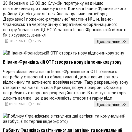
28 березня о 13:00 до Служби порятунку надійшло
повідомлення про пожежу в селі Крихівці Івано-Франківського
району. До місця події негайно направили вогнеборців
Державної пожежно-рятувальної частини №1 м. Івано-
Франківськ та чергову зміну оперативно-координаційного
центру Управління ДСНС України в Івано-Франківській області.
Як з'ясувалось, виникл
Докладніше >>
28.03.2021
12:25
В Івано-Франківській ОТГ створять нову відпочинкову зону
Через збільшення площі Івано-Франківської ОТГ з’явилась
потреба у створенні та облаштуванні додаткових зон для
відпочинку та активного дозвілля містян. Таку рекреаційну зону
створять на виїзді з села Крихівці, поруч з озером. «Крихівці
потребують створення рекреаційної зони. В нас тут територія
досить велика і це дає можливість створити гарну відп
Докладніше >>
01.10.2020
15:06
Поблизу Франківська зіткнулися дві автівки та комунальний