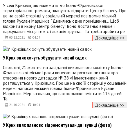
У селі Крихівці, що належить до Івано-Франківської
територіальної громади, планують відкрити Центр бізнесу. Про
це на своїй сторінці у соціальній мережі повідомив міський
голова Руслан Марцінків. "Дивились одне приміщення... Щоб
відкрити в ньому Центр бізнесу! Воно достатньо велике і
паркувальні місця теж є і локація зручна... Та треба зробити ре
Докладніше >>
03.12.2021
04:07
У Крихівцях хочуть збудувати новий садок
Сьогодні, 21 жовтня, на засіданні виконавчого комітету Івано-
Франківської міської ради винесли на розгляд питання про
створення нового дитсадка № 38 «Намистинка», який
розташується у Крихівцях. Про це на своїй сторінці у соціальній
мережі написав міський голова Івано-Франківська Руслан
Марцінків. Мер зазначив, що садок зможе вмістити 115 дітей.
Та
Докладніше >>
21.10.2021
10:01
У Крихівцях планово відремонтували дві вулиці (фото)