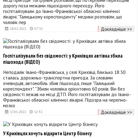
дорогу поза межами пішохідного переходу. Його
госпіталізували до Івано-Франківської обласної клінічної
лікарні. "Галицькому кореспонденту" медики розповіли, що
чоловік пер
Докладніше >>
18.01.2022
07:32
Госпіталізували без свідомості: у Крихівцях автівка збила
пішохода (ВІДЕО)
Неподалік Івано-Франківська, у селі Крихівці, близько 18:30
сталась дорожньо-транспортна пригода. За словами
очевидців, автомобіль збив пішохода, пише "Галицький
кореспондент". "Збили чоловіка орієнтовно 60 років. Він без
свідомості лежав на місці ДТП. Його госпіталізували до Івано-
Франківської обласної клінічної лікарні. Підозра на черепно-
мозко
Докладніше >>
17.01.2022
12:51
У Крихівцях хочуть відкрити Центр бізнесу