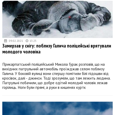
09.02.2021
13:25
Замерзав у снігу: поблизу Галича поліцейські врятували
молодого чоловіка
Прикарпатський поліцейський Микола Гурак розповів, що на
вихідних патрульний автомобіль проїжджав селом поблизу
Галича. У боковій вулиці вони спершу помітили білі підошви від
кросівок, далі - джинси. Тоді зрозуміли, що там лежить людина.
Патрульні побачили, що добре одітий молодий чоловік лежав
горілиць. Ноги були прямі, а руки в кишенях куртк