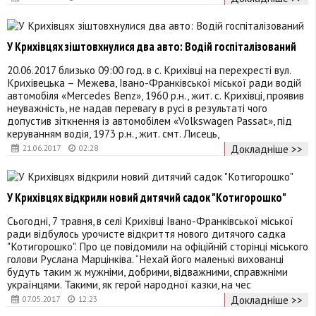
У Крихівцях зіштовхнулися два авто: Водій госпіталізований
20.06.2017 близько 09:00 год. в с. Крихівці на перехресті вул.
Крихівецька – Межева, Івано-Франківської міської ради водій
автомобіля «Mercedes Benz», 1960 р.н., жит. с. Крихівці, проявив
неуважність, не надав перевагу в русі в результаті чого
допустив зіткнення із автомобілем «Volkswagen Passat», під
керуванням водія, 1973 р.н., жит. смт. Лисець,
Докладніше >>
21.06.2017
02:28
У Крихівцях відкрили новий дитячий садок "Котигорошко"
Сьогодні, 7 травня, в селі Крихівці Івано-Франківської міської
ради відбулось урочисте відкриття нового дитячого садка
"Котигорошко". Про це повідомили на офіційній сторінці міського
голови Руслана Марцінківа. “Нехай його маленькі вихованці
будуть таким ж мужніми, добрими, відважними, справжніми
українцями. Такими, як герой народної казки, на чес
Докладніше >>
07.05.2017
12:23