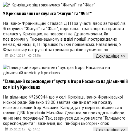
У Крихівцях зіштовхнулися "Жигулі" та "Фіат"
На Івано-Франківщині сталася ДТП за участі двох автомобілів.
Зіткнулися "Жигулі" та "Фіат", дорожньо-транспортна пригода
сталася у Крихівцях, на повороті на Драгомирчани. Як
повідомили у Тисменецькому відділі поліції, постраждалих
немає, на місці ДТП працюють їхні поліцейські. Нагадаємо, У
Франківську патрульні затримали раніше судимого чо
Докладніше >>
10.04.2017
03:56
"Галицький кореспондент" зустрів Ігоря Насалика на дільничній
комісії у Крихівцях
На дільницю №260944, що у селі Крихівці, Івано-Франківської
міської ради близько 18.00 завітав кандидат на посаду
міського голови Ігор Насалик. Кандидат у мери поцікавився в
голови ДВК Крихівців Михайла Дяченка, як проходять вибори,
чи не має порушень? Так, звернувся до журналіста "Галицького
кореспондента" і зазначив, що "вибори цьогоріч - спок
Докладніше >>
25.10.2015
14:15