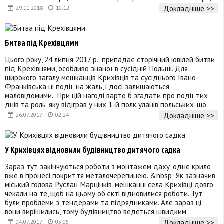
Докладніше >>
29.11.2018
10:12
Битва під Крехівцями
Цього року, 24 липня 2017 р., припадає сторічний ювілей битви
під Kрехівцями, особливо знаної в сусідній Польщі. Для
широкого загалу мешканців Крихівців та сусіднього Івано-
Франківська ці події, на жаль, і досі залишаються
маловідомими. При цій нагоді варто б згадати про події тих
днів та роль, яку відіграв у них 1-й полк уланів польських, що
Докладніше >>
26.07.2017
02:24
У Крихівцях відновили будівництво дитячого садка
Зараз тут закінчуються роботи з монтажем даху, одне крило
вже в процесі покриття металочерепицею. &nbsp; Як зазначив
міський голова Руслан Марцінків, мешканці села Крихівці довго
чекали на те, щоб на цьому об’єкті відновилися роботи. Тут
були проблеми з тендерами та підрядниками. Але зараз ці
вони вирішились, тому будівництво ведеться швидким
Докладніше >>
04.07.2017
05:05