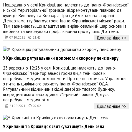
Нещодавно у селі Крихівці, що належить до Івано-Франківської
міської територіальної громади, відремонтували планово дві
вулиці - Вишневу та Кобзаря. Про це йдеться на сторінці
Департаменту благоустрою Івано-Франківської міської ради.
Там зазначають, що влаштували вирівнювальний шар основи із
щебеню та виконували профілювання цих вулиць. До теми:
Докладніше >>
07.10.2021
11:43
У Крихівцях рятувальники допомогли хворому пенсіонеру
23 вересня о 12:23 у селі Крихівці, що належить до Івано-
Франківської територіальної громади, літній чоловік
потребував медичної допомоги. Про це повідомляє Управління
з питань цивільного захисту Івано-Франківської ОДА.
Рятувальники відчинили вхідні двері житлового будинку,
всередині якого знаходився 71-річний чоловік. Дідусь
потребував медичної д
Докладніше >>
24.09.2021
02:02
У Хриплині та Крихівцях святкуватимуть День села