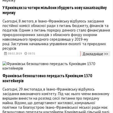
У Крихівцях за чотири мільйони збудують нову каналізаційну
мережу
Сьогодні, 8 лютого, в Івано-Франківську відбулось засідання
постійної комісії обласної ради з питань бюджету, фінансів та
податків. Одним з питань порядку денного стало фінансування
природоохоронних заходів з обласного фонду охорони
навколишнього природного середовища у 2019-му
році. Заступник начальника управління екології та природних
ресурсів
Докладніше >>
08.02.2019
08:31
Франківськ безкоштовно передасть Крихівцям 1370
контейнерів
Сьогодні, 29 листопада, в Івано-Франківську відбулось
засідання виконавчого комітету. Під час нього члени виконкому
вирішили винести на розгляд сесії питання про передачу
майна. Відомо, що департамент житлової, комунальної
політики та благоустрою Івано-Франківської міської ради має
безкоштовно передати контейнери Крихівецькій сільській раді.