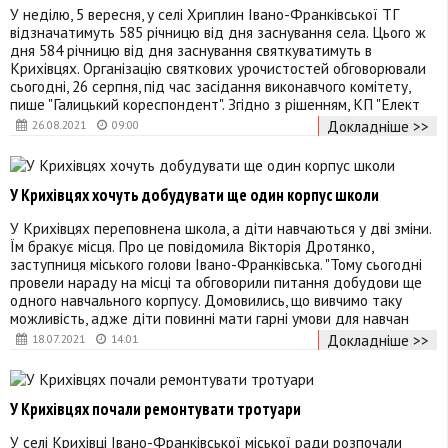
У неділю, 5 вересня, у селі Хриплин Івано-Франківської ТГ
відзначатимуть 585 річницю від дня заснування села. Цього ж
дня 584 річницю від дня заснування святкуватимуть в
Крихівцях. Організацію святкових урочистостей обговорювали
сьогодні, 26 серпня, під час засідання виконавчого комітету,
пише "Галицький кореспондент". Згідно з рішенням, КП "Елект
Докладніше >>
26.08.2021
09:00
У Крихівцях хочуть добудувати ще один корпус школи
У Крихівцях переповнена школа, а діти навчаються у дві зміни.
Їм бракує місця. Про це повідомила Вікторія Дротянко,
заступниця міського голови Івано-Франківська. "Тому сьогодні
провели нараду на місці та обговорили питання добудови ще
одного навчального корпусу. Домовились, що вивчимо таку
можливість, адже діти повинні мати гарні умови для навчан
Докладніше >>
18.07.2021
14:01
У Крихівцях почали ремонтувати тротуари
У селі Крихівці Івано-​Франківської міської ради розпочали