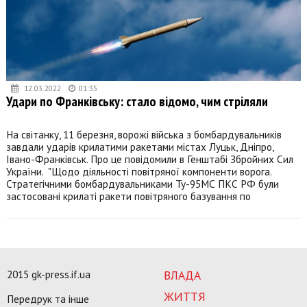
12.03.2022
01:35
Удари по Франківську: стало відомо, чим стріляли
На світанку, 11 березня, ворожі війська з бомбардувальників
завдали ударів крилатими ракетами містах Луцьк, Дніпро,
Івано-Франківськ. Про це повідомили в Генштабі Збройних Сил
України. "Щодо діяльності повітряної компоненти ворога.
Стратегічними бомбардувальниками Ту-95МС ПКС РФ були
застосовані крилаті ракети повітряного базування по
2015 gk-press.if.ua
ВЛАДА
ЖИТТЯ
Передрук та інше