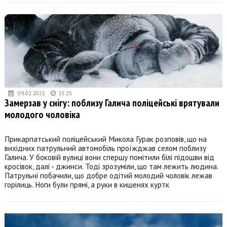
09.02.2021
13:25
Замерзав у снігу: поблизу Галича поліцейські врятували
молодого чоловіка
Прикарпатський поліцейський Микола Гурак розповів, що на
вихідних патрульний автомобіль проїжджав селом поблизу
Галича. У боковій вулиці вони спершу помітили білі підошви від
кросівок, далі - джинси. Тоді зрозуміли, що там лежить людина.
Патрульні побачили, що добре одітий молодий чоловік лежав
горілиць. Ноги були прямі, а руки в кишенях куртк