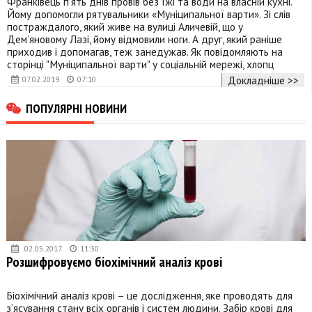
Франківець п’ять днів провів без їжі та води на власній кухні.
Йому допомогли рятувальники «Муніципальної варти». Зі слів
постраждалого, який живе на вулиці Аличевій, що у
Дем’яновому Лазі, йому відмовили ноги. А друг, який раніше
приходив і допомагав, теж занедужав. Як повідомляють на
сторінці "Муніципальної варти" у соціальній мережі, хлопц
Докладніше >>
07.02.2019
07:10
ПОПУЛЯРНІ НОВИНИ
02.05.2017
11:30
Розшифровуємо біохімічний аналіз крові
Біохімічний аналіз крові – це дослідження, яке проводять для
з’ясування стану всіх органів і систем людини. Забір крові для