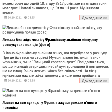
інспекторам що одній 18, а другій 17 років, але виглядали вони
молодше. Надалі виявилося, що їм по 14 років. Муніципали
виклик
Докладніше >>
30.10.2021
08:55
Лежала без свідомості: у Франківську знайшли жінку, яку
розшукувала поліція (фото)
В Івано-Франківську знайшли жінку, яка перебувала у розшуку.
Про це йдеться на сторінці Муніципальної інспекції Івано-
Франківськ, пише "Галицький кореспондент". Повідомляється,
що до інспекції звернулися небайдужі громадяни й повідомили,
що на площі Ринок лежить жінка без свідомості. На місці
муніципали надали жінці допомогу, а коли вона прийшла д
Докладніше >>
30.10.2021
06:58
Лаявся на всю вулицю: у Франківську затримали п'яного
чоловіка