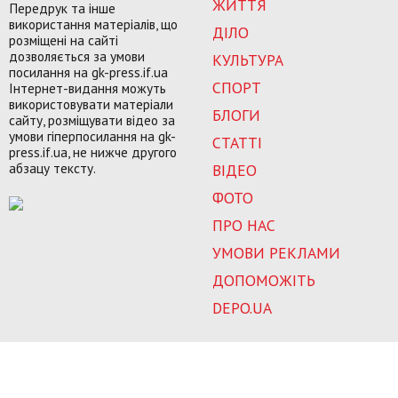
ЖИТТЯ
Передрук та інше
використання матеріалів, що
ДІЛО
розміщені на сайті
дозволяється за умови
КУЛЬТУРА
посилання на gk-press.if.ua
СПОРТ
Інтернет-видання можуть
використовувати матеріали
БЛОГИ
сайту, розміщувати відео за
умови гіперпосилання на gk-
СТАТТІ
press.if.ua, не нижче другого
абзацу тексту.
ВІДЕО
ФОТО
ПРО НАС
УМОВИ РЕКЛАМИ
ДОПОМОЖІТЬ
DEPO.UA