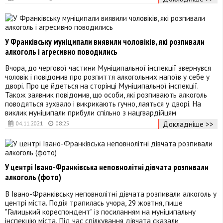
У Франківську муніципали виявили чоловіків, які розпивали
алкоголь і агресивно поводились
Вчора, до чергової частини Муніципальної інспекції звернувся
чоловік і повідомив про розпиття алкогольних напоїв у себе у
дворі. Про це йдеться на сторінці Муніципальної інспекції.
Також заявник повідомив, що особи, які розпивають алкоголь
поводяться зухвало і викрикають гучно, лаяться у дворі. На
виклик муніципали прибули спільно з нацгвардійцям
Докладніше >>
04.11.2021
08:25
У центрі Івано-Франківська неповнолітні дівчата розпивали
алкоголь (фото)
В Івано-Франківську неповнолітні дівчата розпивали алкоголь у
центрі міста. Подія трапилась учора, 29 жовтня, пише
"Галицький кореспондент" із посиланням на муніципальну
інспекцію міста. Під час спілкування дівчата сказали