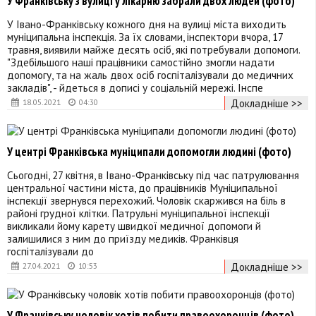
У Франківську з вулиці у лікарню забрали двох людей (фото)
У Івано-Франківську кожного дня на вулиці міста виходить
муніципальна інспекція. За їх словами, інспектори вчора, 17
травня, виявили майже десять осіб, які потребували допомоги.
"Здебільшого наші працівники самостійно змогли надати
допомогу, та на жаль двох осіб госпіталізували до медичних
закладів", - йдеться в дописі у соціальній мережі. Інспе
Докладніше >>
18.05.2021
04:30
У центрі Франківська муніципали допомогли людині (фото)
Сьогодні, 27 квітня, в Івано-Франківську під час патрулювання
центральної частини міста, до працівників Муніципальної
інспекції звернувся перехожий. Чоловік скаржився на біль в
районі грудної клітки. Патрульні муніципальної інспекції
викликали йому карету швидкої медичної допомоги й
залишилися з ним до приїзду медиків. Франківця
госпіталізували до
Докладніше >>
27.04.2021
10:53
У Франківську чоловік хотів побити правоохоронців (фото)