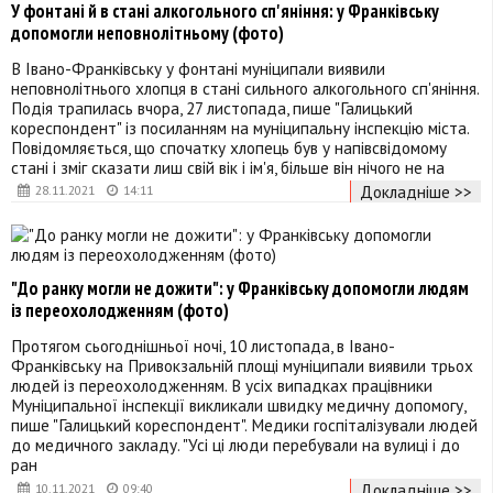
У фонтані й в стані алкогольного сп'яніння: у Франківську
допомогли неповнолітньому (фото)
В Івано-Франківську у фонтані муніципали виявили
неповнолітнього хлопця в стані сильного алкогольного сп'яніння.
Подія трапилась вчора, 27 листопада, пише "Галицький
кореспондент" із посиланням на муніципальну інспекцію міста.
Повідомляється, що спочатку хлопець був у напівсвідомому
стані і зміг сказати лиш свій вік і ім'я, більше він нічого не на
Докладніше >>
28.11.2021
14:11
"До ранку могли не дожити": у Франківську допомогли людям
із переохолодженням (фото)
Протягом сьогоднішньої ночі, 10 листопада, в Івано-
Франківську на Привокзальній площі муніципали виявили трьох
людей із переохолодженням. В усіх випадках працівники
Муніципальної інспекції викликали швидку медичну допомогу,
пише "Галицький кореспондент". Медики госпіталізували людей
до медичного закладу. "Усі ці люди перебували на вулиці і до
ран
Докладніше >>
10.11.2021
09:40