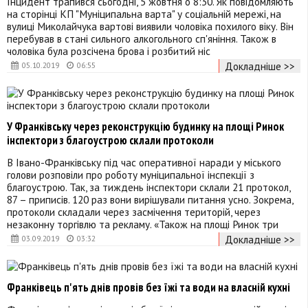
Інцидент трапився сьогодні, 5 жовтня о 8:30. Як повідомляють
на сторінці КП "Муніципальна варта" у соціальній мережі, на
вулиці Миколайчука вартові виявили чоловіка похилого віку. Він
перебував в стані сильного алкогольного сп'яніння. Також в
чоловіка була розсічена брова і розбитий ніс
Докладніше >>
05.10.2019
06:55
У Франківську через реконструкцію будинку на площі Ринок
інспектори з благоустрою склали протоколи
В Івано-Франківську під час оперативної наради у міського
голови розповіли про роботу муніципальної інспекції з
благоустрою. Так, за тиждень інспектори склали 21 протокол,
87 – приписів. 120 раз вони вирішували питання усно. Зокрема,
протоколи складали через засмічення територій, через
незаконну торгівлю та рекламу. «Також на площі Ринок три
Докладніше >>
03.09.2019
03:32
Франківець п'ять днів провів без їжі та води на власній кухні