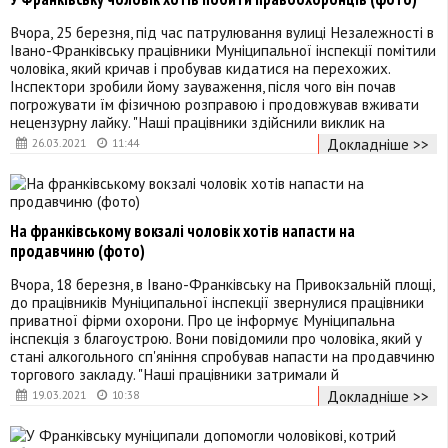
Вчора, 25 березня, під час патрулювання вулиці Незалежності в
Івано-Франківську працівники Муніципальної інспекції помітили
чоловіка, який кричав і пробував кидатися на перехожих.
Інспектори зробили йому зауваження, після чого він почав
погрожувати їм фізичною розправою і продовжував вживати
нецензурну лайку. "Наші працівники здійснили виклик на
Докладніше >>
26.03.2021
11:44
На франківському вокзалі чоловік хотів напасти на
продавчиню (фото)
Вчора, 18 березня, в Івано-Франківську на Привокзальній площі,
до працівників Муніципальної інспекції звернулися працівники
приватної фірми охорони. Про це інформує Муніципальна
інспекція з благоустрою. Вони повідомили про чоловіка, який у
стані алкогольного сп'яніння спробував напасти на продавчиню
торгового закладу. "Наші працівники затримали й
Докладніше >>
19.03.2021
10:38