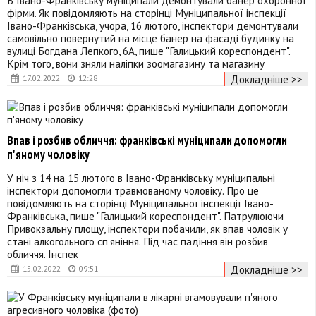
фірми. Як повідомляють на сторінці Муніципальної інспекції
Івано-Франківська, учора, 16 лютого, інспектори демонтували
самовільно повернутий на місце банер на фасаді будинку на
вулиці Богдана Лепкого, 6А, пише "Галицький кореспондент".
Крім того, вони зняли наліпки зоомагазину та магазину
Докладніше >>
17.02.2022
12:28
Впав і розбив обличчя: франківські муніципали допомогли
п'яному чоловіку
У ніч з 14 на 15 лютого в Івано-Франківську муніципальні
інспектори допомогли травмованому чоловіку. Про це
повідомляють на сторінці Муніципальної інспекції Івано-
Франківська, пише "Галицький кореспондент". Патрулюючи
Привокзальну площу, інспектори побачили, як впав чоловік у
стані алкогольного сп'яніння. Під час падіння він розбив
обличчя. Інспек
Докладніше >>
15.02.2022
09:51