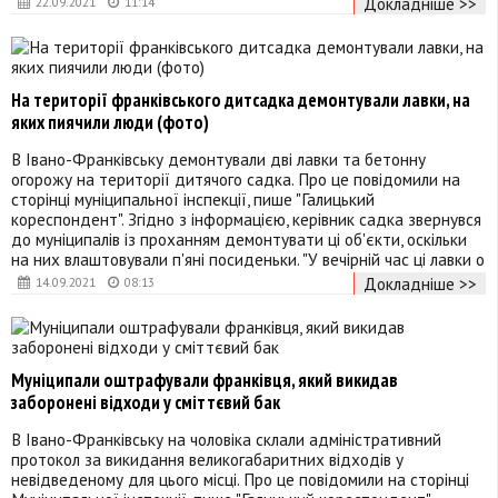
Докладніше >>
22.09.2021
11:14
На території франківського дитсадка демонтували лавки, на
яких пиячили люди (фото)
В Івано-Франківську демонтували дві лавки та бетонну
огорожу на території дитячого садка. Про це повідомили на
сторінці муніципальної інспекції, пише "Галицький
кореспондент". Згідно з інформацією, керівник садка звернувся
до муніципалів із проханням демонтувати ці об'єкти, оскільки
на них влаштовували п'яні посиденьки. "У вечірній час ці лавки о
Докладніше >>
14.09.2021
08:13
Муніципали оштрафували франківця, який викидав
заборонені відходи у сміттєвий бак
В Івано-Франківську на чоловіка склали адміністративний
протокол за викидання великогабаритних відходів у
невідведеному для цього місці. Про це повідомили на сторінці