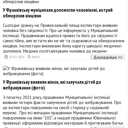
У Франківську муніципали допомогли чоловікові, котрий
обморозив кінцівки
Сьогодні зранку на Привокзальній площі інспектори виявили
чоловіка без свідомості. Про це інформують у Муніципальній
інспекції. Працівникам вдалося привести його до свідомості
самостійно, але встати він не міг та скаржився на обмороження
кінцівок. Інспектори викликали йому карету швидкої медичної
допомоги. Медики госпіталізували чоловіка до медичн
Докладніше >>
23.02.2021
06:01
У Франківську виявили жінок, які залучали дітей до
жебракування (фото)
З початку 2021 року, працівники Муніципальної інспекції
виявили чотири факти залучення дітей до жебракування. Про
це інспектори повідомили на своїй сторінці у соціальній
мережі. Про всі випадки працівники Муніципальної інспекції
повідомляли на лінію "102", а надалі працівники Ювенальної
превенції оформляли відповідні матеріали й притягували батьк