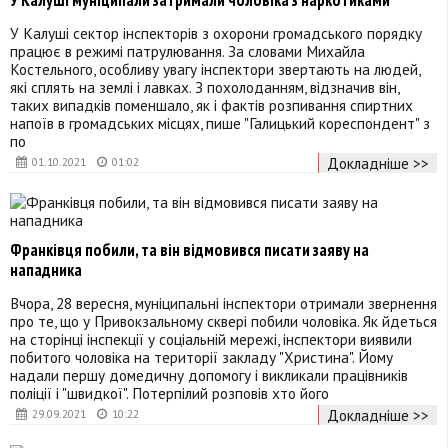
У Калуші муніципали затримали чоловіка з наркотиками
У Калуші сектор інспекторів з охорони громадського порядку
працює в режимі патрулювання. За словами Михайла
Костельного, особливу увагу інспектори звертають на людей,
які сплять на землі і лавках. З похолоданням, відзначив він,
таких випадків поменшало, як і фактів розпивання спиртних
напоїв в громадських місцях, пише "Галицький кореспондент" з
по
Докладніше >>
01.10.2021
01:02
Франківця побили, та він відмовився писати заяву на
нападника
Вчора, 28 вересня, муніципальні інспектори отримали звернення
про те, що у Привокзальному сквері побили чоловіка. Як йдеться
на сторінці інспекції у соціальній мережі, інспектори виявили
побитого чоловіка на території закладу "Христина". Йому
надали першу домедичну допомогу і викликали працівників
поліції і "швидкої". Потерпілий розповів хто його
Докладніше >>
29.09.2021
10:22