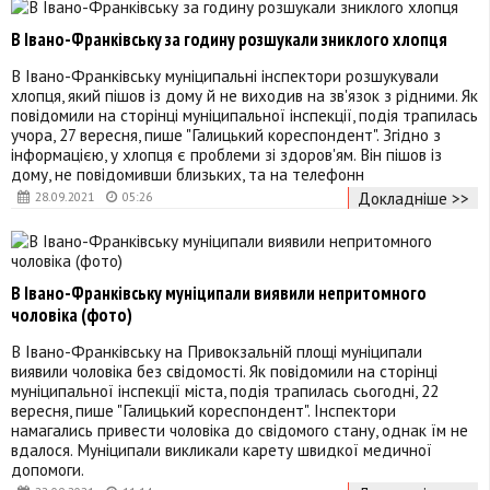
В Івано-Франківську за годину розшукали зниклого хлопця
В Івано-Франківську муніципальні інспектори розшукували
хлопця, який пішов із дому й не виходив на зв'язок з рідними. Як
повідомили на сторінці муніципальної інспекції, подія трапилась
учора, 27 вересня, пише "Галицький кореспондент". Згідно з
інформацією, у хлопця є проблеми зі здоров'ям. Він пішов із
дому, не повідомивши близьких, та на телефонн
Докладніше >>
28.09.2021
05:26
В Івано-Франківську муніципали виявили непритомного
чоловіка (фото)
В Івано-Франківську на Привокзальній площі муніципали
виявили чоловіка без свідомості. Як повідомили на сторінці
муніципальної інспекції міста, подія трапилась сьогодні, 22
вересня, пише "Галицький кореспондент". Інспектори
намагались привести чоловіка до свідомого стану, однак їм не
вдалося. Муніципали викликали карету швидкої медичної
допомоги.