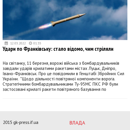
12.03.2022
01:35
Удари по Франківську: стало відомо, чим стріляли
На світанку, 11 березня, ворожі війська з бомбардувальників
завдали ударів крилатими ракетами містах Луцьк, Дніпро,
Івано-Франківськ. Про це повідомили в Генштабі Збройних Сил
України. "Щодо діяльності повітряної компоненти ворога.
Стратегічними бомбардувальниками Ту-95МС ПКС РФ були
застосовані крилаті ракети повітряного базування по
2015 gk-press.if.ua
ВЛАДА