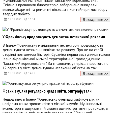
Муніципальної інспекції, пише "Галицький кореспондент".
"Згідно з правилами благоустрою заборонено викидати
великогабаритні та ремонтні відходи в контейнери для збору
твердих побуто
Докладніше >>
19.08.2021
13:34
У Франківську продовжують демонтаж незаконної реклами
В Івано-Франківську муніципальні інспектори продовжують
демонтувати незаконні вивіски та рекламу. Про це на своїй
сторінці повідомила Вікторія Сусаніна перша заступниця голови
Івано-Франківської міської територіальної громади, пише
"Галицький кореспондент". За її словами, у період з шостого по
12 серпня у місті демонтували незаконні об’єкти на так
Докладніше >>
18.08.2021
14:29
Франківку, яка регулярно краде квіти, оштрафували
Нещодавно в Івано-Франківську очевидці зафіксували, як
невідома жінка зриває квіти з міської клумби. Муніципальні
інспектори відшукали її й склали адміністративні протоколи, а
через декілька днів ситуація повторилась. "Галицький