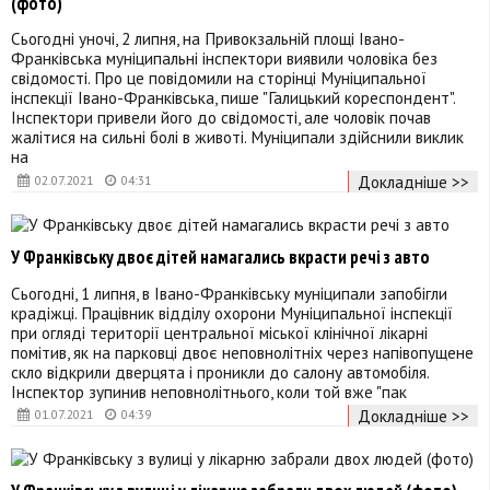
(фото)
Сьогодні уночі, 2 липня, на Привокзальній площі Івано-
Франківська муніципальні інспектори виявили чоловіка без
свідомості. Про це повідомили на сторінці Муніципальної
інспекції Івано-Франківська, пише "Галицький кореспондент".
Інспектори привели його до свідомості, але чоловік почав
жалітися на сильні болі в животі. Муніципали здійснили виклик
на
Докладніше >>
02.07.2021
04:31
У Франківську двоє дітей намагались вкрасти речі з авто
Сьогодні, 1 липня, в Івано-Франківську муніципали запобігли
крадіжці. Працівник відділу охорони Муніципальної інспекції
при огляді території центральної міської клінічної лікарні
помітив, як на парковці двоє неповнолітніх через напівопущене
скло відкрили дверцята і проникли до салону автомобіля.
Інспектор зупинив неповнолітнього, коли той вже "пак
Докладніше >>
01.07.2021
04:39