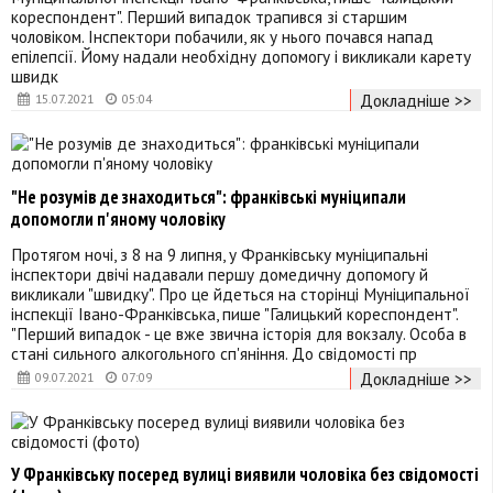
кореспондент". Перший випадок трапився зі старшим
чоловіком. Інспектори побачили, як у нього почався напад
епілепсії. Йому надали необхідну допомогу і викликали карету
швидк
Докладніше >>
15.07.2021
05:04
"Не розумів де знаходиться": франківські муніципали
допомогли п'яному чоловіку
Протягом ночі, з 8 на 9 липня, у Франківську муніципальні
інспектори двічі надавали першу домедичну допомогу й
викликали "швидку". Про це йдеться на сторінці Муніципальної
інспекції Івано-Франківська, пише "Галицький кореспондент".
"Перший випадок - це вже звична історія для вокзалу. Особа в
стані сильного алкогольного сп'яніння. До свідомості пр
Докладніше >>
09.07.2021
07:09
У Франківську посеред вулиці виявили чоловіка без свідомості