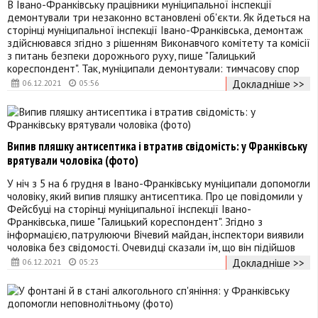
В Івано-Франківську працівники муніципальної інспекції
демонтували три незаконно встановлені об'єкти. Як йдеться на
сторінці муніципальної інспекції Івано-Франківська, демонтаж
здійснювався згідно з рішенням Виконавчого комітету та комісії
з питань безпеки дорожнього руху, пише "Галицький
кореспондент". Так, муніципали демонтували: тимчасову спор
Докладніше >>
06.12.2021
05:56
Випив пляшку антисептика і втратив свідомість: у Франківську
врятували чоловіка (фото)
У ніч з 5 на 6 грудня в Івано-Франківську муніципали допомогли
чоловіку, який випив пляшку антисептика. Про це повідомили у
Фейсбуці на сторінці муніципальної інспекції Івано-
Франківська, пише "Галицький кореспондент". Згідно з
інформацією, патрулюючи Вічевий майдан, інспектори виявили
чоловіка без свідомості. Очевидці сказали їм, що він підійшов
Докладніше >>
06.12.2021
05:23