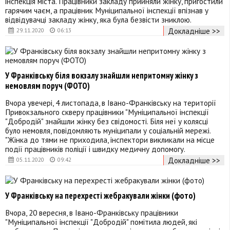
інспекція міста. Працівники закладу прийняли жінку, пригостили
гарячим чаєм, а працівник Муніципальної інспекції впізнав у
відвідувачці закладу жінку, яка була безвісти зниклою.
Докладніше >>
29.11.2020
06:13
У Франківську біля вокзалу знайшли непритомну жінку з
немовлям поруч (ФОТО)
Вчора увечері, 4 листопада, в Івано-Франківську на території
Привокзального скверу працівники "Муніципальної інспекції
"Добродій" знайшли жінку без свідомості. Біля неї у колясці
було немовля, повідомляють муніципали у соціальній мережі.
"Жінка до тями не приходила, інспектори викликали на місце
події працівників поліції і швидку медичну допомогу.
Докладніше >>
05.11.2020
09:42
У Франківську на перехресті жебракували жінки (фото)
Вчора, 20 вересня, в Івано-Франківську працівники
"Муніципальної інспекції "Добродій" помітила людей, які