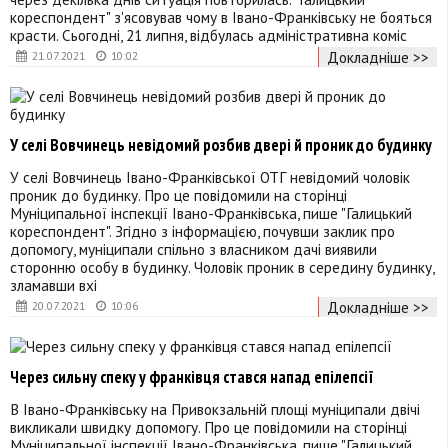
кореспондент" з'ясовував чому в Івано-Франківську не бояться
красти. Сьогодні, 21 липня, відбулась адміністративна коміс
Докладніше >>
21.07.2021
10:02
У селі Вовчинець невідомий розбив двері й проник до будинку
У селі Вовчинець Івано-Франківської ОТГ невідомий чоловік
проник до будинку. Про це повідомили на сторінці
Муніципальної інспекції Івано-Франківська, пише "Галицький
кореспондент". Згідно з інформацією, почувши заклик про
допомогу, муніципали спільно з власником дачі виявили
сторонню особу в будинку. Чоловік проник в середину будинку,
зламавши вхі
Докладніше >>
20.07.2021
10:06
Через сильну спеку у франківця стався напад епілепсії
В Івано-Франківську на Привокзальній площі муніципали двічі
викликали швидку допомогу. Про це повідомили на сторінці
Муніципальної інспекції Івано-Франківська, пише "Галицький