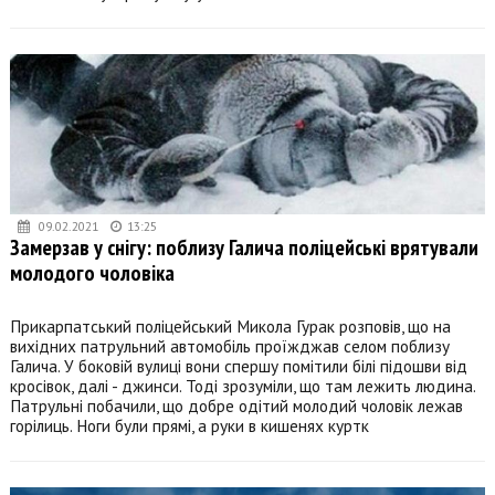
09.02.2021
13:25
Замерзав у снігу: поблизу Галича поліцейські врятували
молодого чоловіка
Прикарпатський поліцейський Микола Гурак розповів, що на
вихідних патрульний автомобіль проїжджав селом поблизу
Галича. У боковій вулиці вони спершу помітили білі підошви від
кросівок, далі - джинси. Тоді зрозуміли, що там лежить людина.
Патрульні побачили, що добре одітий молодий чоловік лежав
горілиць. Ноги були прямі, а руки в кишенях куртк