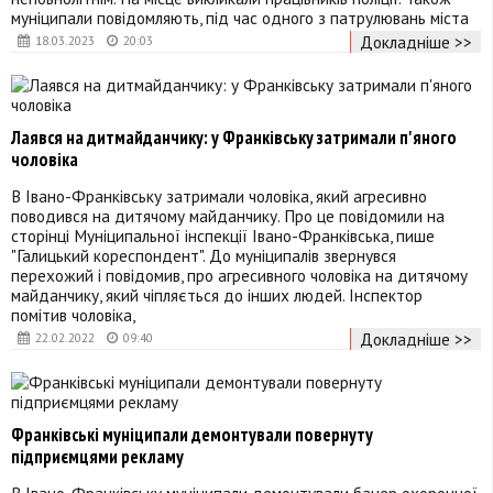
муніципали повідомляють, під час одного з патрулювань міста
Докладніше >>
18.03.2023
20:03
Лаявся на дитмайданчику: у Франківську затримали п'яного
чоловіка
В Івано-Франківську затримали чоловіка, який агресивно
поводився на дитячому майданчику. Про це повідомили на
сторінці Муніципальної інспекції Івано-Франківська, пише
"Галицький кореспондент". До муніципалів звернувся
перехожий і повідомив, про агресивного чоловіка на дитячому
майданчику, який чіпляється до інших людей. Інспектор
помітив чоловіка,
Докладніше >>
22.02.2022
09:40
Франківські муніципали демонтували повернуту
підприємцями рекламу
В Івано-Франківську муніципали демонтували банер охоронної