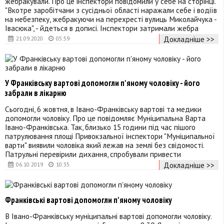
жебракували. Про це інспектори повідомили у себе на сторінці.
"Вкотре заробітчани з сусідньої області наражали себе і водіїв
на небезпеку, жебракуючи на перехресті вулиць Миколайчука -
Івасюка", - йдеться в дописі. Інспектори затримали жебра
Докладніше >>
21.09.2020
05:59
У Франківську вартові допомогли п'яному чоловіку - його
забрали в лікарню
Сьогодні, 6 жовтня, в Івано-Франківську вартові та медики
допомогли чоловіку. Про це повідомляє Муніципальна Варта
Івано-Франківська. Так, близько 15 години під час пішого
патрулювання площі Привокзальної інспектори "Муніципальної
варти" виявили чоловіка який лежав на землі без свідомості.
Патрульні перевірили дихання, спробували привести
Докладніше >>
06.10.2019
10:35
Франківські вартові допомогли п'яному чоловіку
В Івано-Франківську муніципальні вартові допомогли чоловіку.