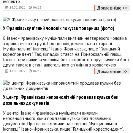
інспекто
Докладніше >>
14.01.2022
06:23
У Франківську п'яний чоловік покусав товариша (фото)
В Івано-Франківську муніципали виявили нетверезого чоловіка
з кровотечею на руці. Про це повідомляють на сторінці
Муніципальної інспекції Івано-Франківськ, пише "Галицький
кореспондент". Так, випадок стався на Привокзальній площі.
Інспектори виявили чоловіка без свідомості, поруч виявили його
друга також в стані алкогольного сп'яніння з кровотечею
Докладніше >>
11.01.2022
06:32
У центрі Франківська неповнолітній продавав кульки без
дозвільних документів
У центрі Івано-Франківська муніципали виявили
неповнолітнього, який продавав кульки без дозвільних
документів. Про це повідомили на сторінці Муніципальної
інспекції Івано-Франківська, пише “Галицький кореспондент“.