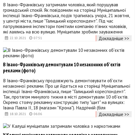
В Івано-Франківську затримали чоловіка, який порушував
громадський спокій. Як повідомили на сторінці Муніципальної
інспекції Івано-Франківська, подія трапилась учора, 21 жовтня,
у центрі міста, пише "Галицький кореспондент". Під час
патрулювання інспектори помітили компанію п'яних чоловіків,
які лаялись на всю вулицю. Муніципали зробили зауваження
Докладніше >>
22.10.2021
07:51
В Івано-Франківську демонтували 10 незаконних об'єктів
реклами (фото)
В Івано-Франківську продовжують демонтовувати об'єкти
незаконної реклами. Про це йдеться на сторінці Муніципальної
інспекції Івано-Франківська, пише "Галицький кореспондент".
Так, протягом минулого тижня в місті демонтували 10 об'єктів.
Окремо стоячу рекламну конструкцію типу "щит" на вулицях:
Івана Павла ІІ, 18 (магазин "Крона"). Надрічній (біля
Докладніше >>
18.10.2021
06:06