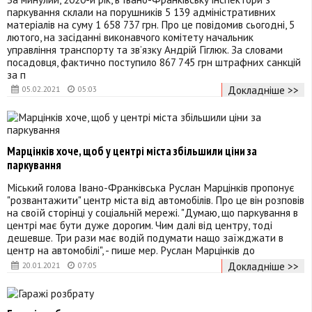
паркування склали на порушників 5 139 адміністративних
матеріалів на суму 1 658 737 грн. Про це повідомив сьогодні, 5
лютого, на засіданні виконавчого комітету начальник
управління транспорту та зв’язку Андрій Гіглюк. За словами
посадовця, фактично поступило 867 745 грн штрафних санкцій
за п
Докладніше >>
05.02.2021
05:03
Марцінків хоче, щоб у центрі міста збільшили ціни за
паркування
Міський голова Івано-Франківська Руслан Марцінків пропонує
"розвантажити" центр міста від автомобілів. Про це він розповів
на своїй сторінці у соціальній мережі. "Думаю, що паркування в
центрі має бути дуже дорогим. Чим далі від центру, тоді
дешевше. Три рази має водій подумати нащо заїжджати в
центр на автомобілі", - пише мер. Руслан Марцінків до
Докладніше >>
20.01.2021
07:05