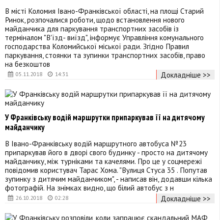
В місті Коломия Івано-Франківської області, на площі Старий
Ринок, розпочалися роботи, щодо встановлення нового
майданчика для паркування транспортних засобів із
терміналом "В'їзд- виїзд", інформує Управління комунального
господарства Коломийської міської ради. Згідно Правил
паркування, стоянки та зупинки транспортних засобів, право
на безкоштов
Докладніше >>
05.11.2018
14:31
У Франківську водій маршрутки припаркував її на дитячому
майданчику
В Івано-Франківську водій маршрутного автобуса №23
припаркував його в дворі свого будинку - просто на дитячому
майданчику, між турніками та качелями. Про це у соцмережі
повідомив користувач Тарас Хома. "Вулиця Стуса 35 . Попутав
зупинку з дитячим майданчиком", - написав він, додавши кілька
фотографій. На знімках видно, що білий автобус з н
Докладніше >>
26.10.2018
02:28