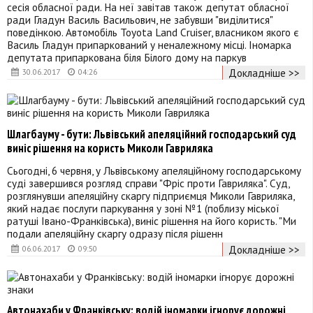
сесія обласної ради. На неї завітав також депутат обласної
ради Гладун Василь Васильович, не забувши "виділитися"
поведінкою. Автомобіль Toyota Land Cruiser, власником якого є
Василь Гладун припаркований у неналежному місці. Іномарка
депутата припаркована біля Білого дому на паркув
Докладніше >>
30.06.2017
04:26
Шлагбауму - бути: Львівський апеляційний господарський суд
виніс рішення на користь Миколи Гавриляка
Сьогодні, 6 червня, у Львівському апеляційному господарському
суді завершився розгляд справи "Фріс проти Гавриляка". Суд,
розглянувши апеляційну скаргу підприємця Миколи Гавриляка,
який надає послуги паркування у зоні №1 (поблизу міської
ратуші Івано-Франківська), виніс рішення на його користь. "Ми
подали апеляційну скаргу одразу після рішенн
Докладніше >>
06.06.2017
09:50
Автонахаби у Франківську: водій іномарки ігнорує дорожні