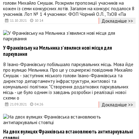
голови Михайло Смушак. Розкрили пропозиції учасників на
кожен із семи конкурсних лотів. Загалом на конкурс подалося 8
учасників. Лот № 1 4 учасники: ФОП Чорний О.Л., ТзОВ «Па
Докладніше >>
11.10.2021
10:14
У Франківську на Мельника з'явилися нові місця для
паркування
В Івано-Франківську побільшало паркувальних місць. Мова йде
про вулицю Мельника. Про це у соцмережі повідомив Михайло
Смушак - заступник міського голови Івано-Франківська та
директор департаменту інфраструктури, житлової та
комунальної політики. "Створення додаткових паркувальних
місць - це було одним із завдань розробки і реалізації нової
схеми о
Докладніше >>
21.09.2021
04:26
На двох вулицях Франківська встановлюють антипаркувальні
стовпці