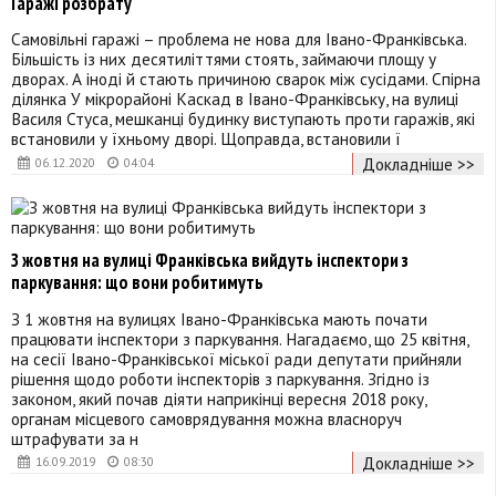
Гаражі розбрату
Самовільні гаражі – проблема не нова для Івано-Франківська.
Більшість із них десятиліттями стоять, займаючи площу у
дворах. А іноді й стають причиною сварок між сусідами. Спірна
ділянка У мікрорайоні Каскад в Івано-Франківську, на вулиці
Василя Стуса, мешканці будинку виступають проти гаражів, які
встановили у їхньому дворі. Щоправда, встановили ї
Докладніше >>
06.12.2020
04:04
З жовтня на вулиці Франківська вийдуть інспектори з
паркування: що вони робитимуть
З 1 жовтня на вулицях Івано-Франківська мають почати
працювати інспектори з паркування. Нагадаємо, що 25 квітня,
на сесії Івано-Франківської міської ради депутати прийняли
рішення щодо роботи інспекторів з паркування. Згідно із
законом, який почав діяти наприкінці вересня 2018 року,
органам місцевого самоврядування можна власноруч
штрафувати за н
Докладніше >>
16.09.2019
08:30