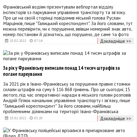
Франківський водіям презентували вебпортал відділу
інспекторів sз паркування управління транспорту та зв’язку.
Про це на своїй сторінці повідомив міський голова Руслан
Марцінків, пише "Галицький кореспондент". За його словами, тут
можна перевірити, чи є порушення, ввівши номерний знак авто,
номер постанови й дізнатись, що порушено, де саме та фото
Докладніше >>
15.02.2022
07:14
За рік у Франківську виписали понад 14 тисяч штрафів за
погане паркування
За 2021 рік в Івано-Франківську за порушення правил стоянки
склали штрафів на суму 6 116 868 гривень. Про це сьогодні, 15
лютого, під час оперативної наради в міського голови розповів
Андрій Гіглюк начальник управління транспорту і зв'язку, пише
"Галицький кореспондент" За його словами, найбільш
проблемними ділянками на території Івано-Франківська
Докладніше >>
15.02.2022
03:20