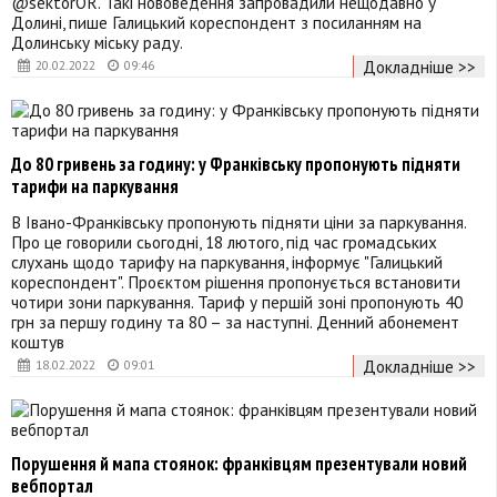
@sektorOR. Такі нововедення запровадили нещодавно у
Долині, пише Галицький кореспондент з посиланням на
Долинську міську раду.
Докладніше >>
20.02.2022
09:46
До 80 гривень за годину: у Франківську пропонують підняти
тарифи на паркування
В Івано-Франківську пропонують підняти ціни за паркування.
Про це говорили сьогодні, 18 лютого, під час громадських
слухань щодо тарифу на паркування, інформує "Галицький
кореспондент". Проєктом рішення пропонується встановити
чотири зони паркування. Тариф у першій зоні пропонують 40
грн за першу годину та 80 – за наступні. Денний абонемент
коштув
Докладніше >>
18.02.2022
09:01
Порушення й мапа стоянок: франківцям презентували новий
вебпортал