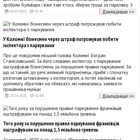
зробили Бульвари і вже там хтось збирає гроші за парковку. З
Докладніше >>
06.07.2021
03:41
У Коломиї бізнесмен через штраф погрожував побити
інспектора з паркування
Про це повідомив міський голова Коломиї Богдан
Станіславський. За його словами, інспектор з паркування
оштрафував бізнесмена за порушення правил паркування. За
що останній, до речі, великий підприємець, прибіг і спочатку
розпочав штовханину з інспектором, а потім закликав на
допомогу «братків» на «бляхах», які намагались залякати
працівника муніци
Докладніше >>
25.05.2021
13:08
Того року за порушення правил паркування франківців
оштрафували на понад 1,5 мільйона гривень
За минулий, 2020-й рік, в Івано-Франківську інспектори з