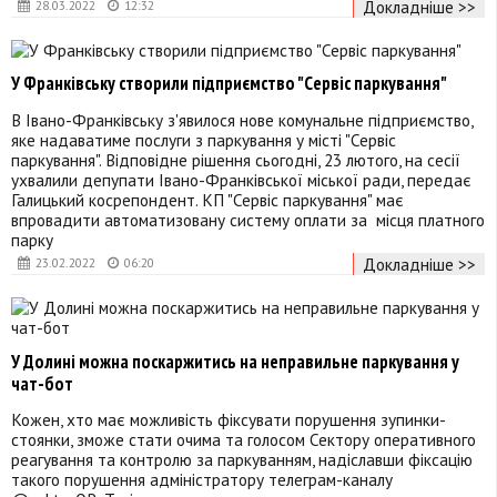
Докладніше >>
28.03.2022
12:32
У Франківську створили підприємство "Сервіс паркування"
В Івано-Франківську з'явилося нове комунальне підприємство,
яке надаватиме послуги з паркування у місті "Сервіс
паркування". Відповідне рішення сьогодні, 23 лютого, на сесії
ухвалили депупати Івано-Франківської міської ради, передає
Галицький косрепондент. КП "Сервіс паркування" має
впровадити автоматизовану систему оплати за місця платного
парку
Докладніше >>
23.02.2022
06:20
У Долині можна поскаржитись на неправильне паркування у
чат-бот
Кожен, хто має можливість фіксувати порушення зупинки-
стоянки, зможе стати очима та голосом Сектору оперативного
реагування та контролю за паркуванням, надіславши фіксацію
такого порушення адміністратору телеграм-каналу