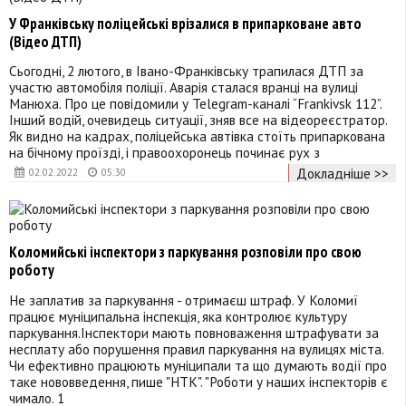
У Франківську поліцейські врізалися в припарковане авто
(Відео ДТП)
Сьогодні, 2 лютого, в Івано-Франківську трапилася ДТП за
участю автомобіля поліції. Аварія сталася вранці на вулиці
Манюха. Про це повідомили у Telegram-каналі “Frankivsk 112”.
Інший водій, очевидець ситуації, зняв все на відеореєстратор.
Як видно на кадрах, поліцейська автівка стоїть припаркована
на бічному проїзді, і правоохоронець починає рух з
Докладніше >>
02.02.2022
05:30
Коломийські інспектори з паркування розповіли про свою
роботу
Не заплатив за паркування - отримаєш штраф. У Коломиї
працює муніципальна інспекція, яка контролює культуру
паркування.Інспектори мають повноваження штрафувати за
несплату або порушення правил паркування на вулицях міста.
Чи ефективно працюють муніципали та що думають водії про
таке нововведення, пише "НТК". "Роботи у наших інспекторів є
чимало. 1