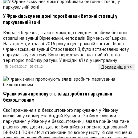
У Франківську невідомі порозбивали бетонні стовпці у
паркувальній зоні
Вчора, 5 березня, стало відомо, що невідомі розбили бетонні
стовпці на вулиці Вірменській, неподалік Вірменської церкви.
Нагадаємо, у травні 2016 року в центральній частині Івано-
Франківська, на вулиці Старозамковій, було встановлено нову
паркувальну систему. Вона передбачає платний в’їзд на
територію поблизу ратуші. У вихідні в'їзд у центральну
Докладніше >>
06.03.2017
03:12
Франківчани пропонують владі зробити паркування
безкоштовним
Свої враження від безкоштовного паркування у Рівному
висловив у соцмережі Андрій Кушина. За його словами,
паркування у Рівному є безкоштовним, і влада прийняла таке
рішення вже досить давно: Був дійсно приємно здивований
БЕЗКОШТОВНИМИ стоянками по всьому місту. Зі слів місцевих,
таке рішення прийняло керівництво міста вже досить давно.