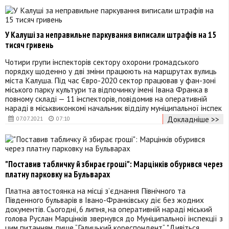
У Калуші за неправильне паркування виписали штрафів на 15
тисяч гривень
Чотири групи інспекторів сектору охорони громадського
порядку щоденно у дві зміни працюють на маршрутах вулиць
міста Калуша. Під час Євро-2020 сектор працював у фан-зоні
міського парку культури та відпочинку імені Івана Франка в
повному складі — 11 інспекторів, повідомив на оперативній
нараді в міськвиконкомі начальник відділу муніципальної інспек
Докладніше >>
07.07.2021
07:10
"Поставив табличку й збирає гроші": Марцінків обурився через
платну парковку на Бульварах
Платна автостоянка на місці з’єднання Північного та
Південного бульварів в Івано-Франківську діє без жодних
документів. Сьогодні, 6 липня, на оперативній нараді міський
голова Руслан Марцінків звернувся до Муніципальної інспекції з
цим питанням, пише “Галицький кореспондент“. "Дивіться,