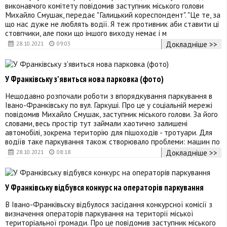
виконавчого комітету повідомив заступник міського голови
Михайло Смушак, передає "Галицький кореспондент". "Це те, за
що нас дуже не люблять водії. Я теж противник аби ставити ці
стовпчики, але поки що іншого виходу немає і м
Докладніше >>
28.10.2021
09:03
У Франківську з'явиться нова парковка (фото)
Нещодавно розпочали роботи з впорядкування паркування в
Івано-Франківську по вул. Гаркуші. Про це у соціальній мережі
повідомив Михайло Смушак, заступник міського голови. За його
словами, весь простір тут займали хаотично залишені
автомобілі, зокрема територію для пішоходів - тротуари. Для
водіїв таке паркування також створювало проблеми: машин по
Докладніше >>
28.10.2021
08:18
У Франківську відбувся конкурс на операторів паркування
В Івано-Франківьску відбулося засідання конкурсної комісії з
визначення операторів паркування на території міської
територіальної громади. Про це повідомив заступник міського