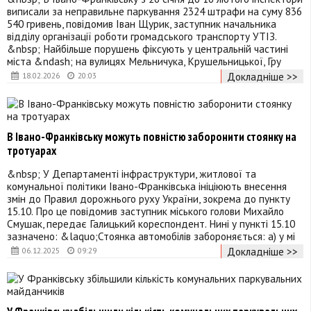
виписали за неправильне паркування 2324 штрафи на суму 836
540 гривень, повідомив Іван Щурик, заступник начальника
відділу організації роботи громадського транспорту УТІЗ.
&nbsp; Найбільше порушень фіксують у центральній частині
міста &ndash; на вулицях Мельничука, Крушельницької, Гру
Докладніше >>
18.02.2026
20:03
В Івано-Франківську можуть повністю заборонити стоянку на
тротуарах
&nbsp; У Департаменті інфраструктури, житлової та
комунальної політики Івано-Франківська ініціюють внесення
змін до Правил дорожнього руху України, зокрема до пункту
15.10. Про це повідомив заступник міського голови Михайло
Смушак, передає Галицький кореспондент. Нині у пункті 15.10
зазначено: &laquo;Стоянка автомобілів забороняється: а) у мі
Докладніше >>
06.12.2025
09:29