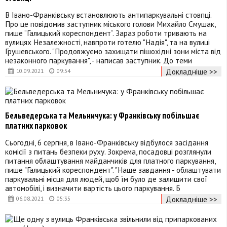
В Івано-Франківську встановлюють антипаркувальні стовпці.
Про це повідомив заступник міського голови Михайло Смушак,
пише “Галицький кореспондент“. Зараз роботи тривають на
вулицях Незалежності, навпроти готелю "Надія", та на вулиці
Грушевського. "Продовжуємо захищати пішохідні зони міста від
незаконного паркування", - написав заступник. До теми
Докладніше >>
10.09.2021
09:54
Бельведерська та Мельничука: у Франківську побільшає
платних парковок
Сьогодні, 6 серпня, в Івано-Франківську відбулося засідання
комісії з питань безпеки руху. Зокрема, посадовці розглянули
питання облаштування майданчиків для платного паркування,
пише "Галицький кореспондент". "Наше завдання - облаштувати
паркувальні місця для людей, щоб їм було де залишити свої
автомобілі, і визначити вартість цього паркування. Б
Докладніше >>
06.08.2021
05:35