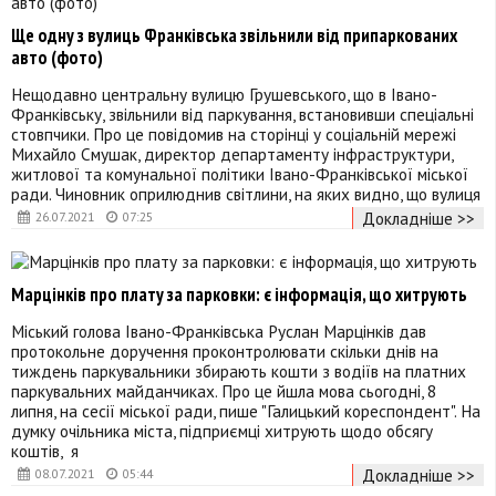
Ще одну з вулиць Франківська звільнили від припаркованих
авто (фото)
Нещодавно центральну вулицю Грушевського, що в Івано-
Франківську, звільнили від паркування, встановивши спеціальні
стовпчики. Про це повідомив на сторінці у соціальній мережі
Михайло Смушак, директор департаменту інфраструктури,
житлової та комунальної політики Івано-Франківської міської
ради. Чиновник оприлюднив світлини, на яких видно, що вулиця
Докладніше >>
26.07.2021
07:25
Марцінків про плату за парковки: є інформація, що хитрують
Міський голова Івано-Франківська Руслан Марцінків дав
протокольне доручення проконтролювати скільки днів на
тиждень паркувальники збирають кошти з водіїв на платних
паркувальних майданчиках. Про це йшла мова сьогодні, 8
липня, на сесії міської ради, пише "Галицький кореспондент". На
думку очільника міста, підприємці хитрують щодо обсягу
коштів, я
Докладніше >>
08.07.2021
05:44