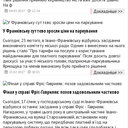
На ф
Докладніше >>
04.03.2017
12:24
У Франківську суттєво зросли ціни на паркування
Сьогодні, 23 лютого, в Івано-Франківську відбулось засідання
виконавчого комітету міської ради. Одним з винесених на нього
рішень стало "Про тарифи на послуги з користування
майданчиками для платного паркування". Після досить довгої
дискусії за участі міського голови, підприємця-паркувальника
Ярмощука та членів виконкому було прийнято рішення:
Докладніше >>
23.02.2017
10:01
Фінал у справі Фріс-Гавриляк: позов задовольнили частково
Сьогодні, 17 січня, у господарському суді м.Івано-Франківськ
відбулося останнє засідання у справі Фріс - Гавриляк.
Нагадаємо, у травні цього року в центральній частині Івано-
Франківська, на вулиці Старозамковій, встановили нову
паркувальну систему, що передбачає платний в’їзд на
територію поблизу ратуші. Не всім така ідея сподобалася, і