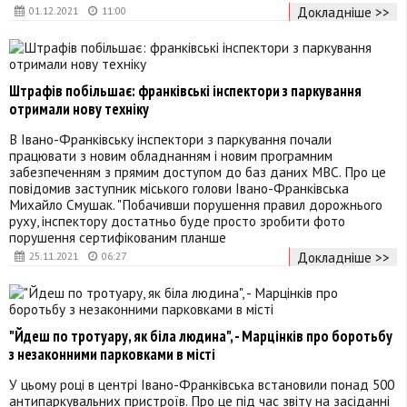
Докладніше >>
01.12.2021
11:00
Штрафів побільшає: франківські інспектори з паркування
отримали нову техніку
В Івано-Франківську інспектори з паркування почали
працювати з новим обладнанням і новим програмним
забезпеченням з прямим доступом до баз даних МВС. Про це
повідомив заступник міського голови Івано-Франківська
Михайло Смушак. "Побачивши порушення правил дорожнього
руху, інспектору достатньо буде просто зробити фото
порушення сертифікованим планше
Докладніше >>
25.11.2021
06:27
"Йдеш по тротуару, як біла людина", - Марцінків про боротьбу
з незаконними парковками в місті
У цьому році в центрі Івано-Франківська встановили понад 500
антипаркувальних пристроїв. Про це під час звіту на засіданні