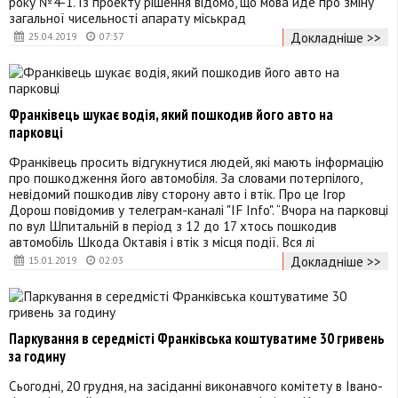
року №4-1. Із проекту рішення відомо, що мова йде про зміну
загальної чисельності апарату міськрад
Докладніше >>
25.04.2019
07:37
Франківець шукає водія, який пошкодив його авто на
парковці
Франківець просить відгукнутися людей, які мають інформацію
про пошкодження його автомобіля. За словами потерпілого,
невідомий пошкодив ліву сторону авто і втік. Про це Ігор
Дорош повідомив у телеграм-каналі "IF Info". “Вчора на парковці
по вул Шпитальній в період з 12 до 17 хтось пошкодив
автомобіль Шкода Октавія і втік з місця події. Вся лі
Докладніше >>
15.01.2019
02:03
Паркування в середмісті Франківська коштуватиме 30 гривень
за годину
Сьогодні, 20 грудня, на засіданні виконавчого комітету в Івано-