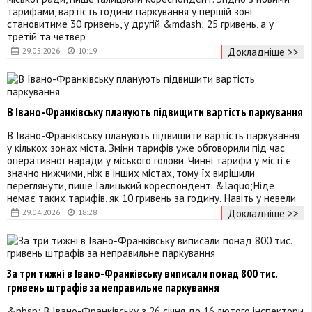
тарифами, вартість години паркування у першій зоні
становитиме 30 гривень, у другій &mdash; 25 гривень, а у
третій та четвер
Докладніше >>
29.05.2026
10:19
В Івано-Франківську планують підвищити вартість паркування
В Івано-Франківську планують підвищити вартість паркування
у кількох зонах міста. Зміни тарифів уже обговорили під час
оперативної наради у міського голови. Чинні тарифи у місті є
значно нижчими, ніж в інших містах, тому їх вирішили
переглянути, пише Галицький кореспондент. &laquo;Ніде
немає таких тарифів, як 10 гривень за годину. Навіть у невели
Докладніше >>
29.04.2026
18:28
За три тижні в Івано-Франківську виписали понад 800 тис.
гривень штрафів за неправильне паркування
&nbsp; В Івано-Франківську з 26 січня до 16 лютого інспектори