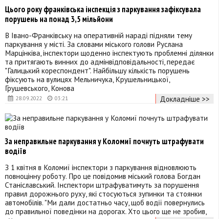
Цього року франківська інспекція з паркування зафіксувала
порушень на понад 3,5 мільйони
В Івано-Франківську на оперативній нараді підняли тему
паркування у місті. За словами міського голови Руслана
Марцінківа, інспектори щоденно інспектують проблемні ділянки
та притягають винних до адмінвідповідальності, передає
"Галицький кореспондент". Найбільшу кількість порушень
фіксують на вулицях Мельничука, Крушельницької,
Грушевського, Конова
Докладніше >>
28.09.2022
03:21
За неправильне паркування у Коломиї почнуть штрафувати
водіїв
З 1 квітня в Коломиї інспектори з паркування відновлюють
повноцінну роботу. Про це повідомив міський голова Богдан
Станіславський. Інспектори штрафуватимуть за порушення
правил дорожнього руху, які стосуються зупинки та стоянки
автомобілів. "Ми дали достатньо часу, щоб водії повернулись
до правильної поведінки на дорогах. Хто цього ще не зробив,