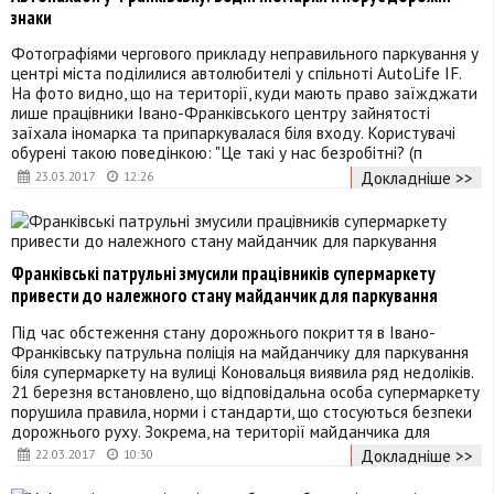
знаки
Фотографіями чергового прикладу неправильного паркування у
центрі міста поділилися автолюбителі у спільноті AutoLife IF.
На фото видно, що на території, куди мають право заїжджати
лише працівники Івано-Франківського центру зайнятості
заїхала іномарка та припаркувалася біля входу. Користувачі
обурені такою поведінкою: "Це такі у нас безробітні? (п
Докладніше >>
23.03.2017
12:26
Франківські патрульні змусили працівників супермаркету
привести до належного стану майданчик для паркування
Під час обстеження стану дорожнього покриття в Івано-
Франківську патрульна поліція на майданчику для паркування
біля супермаркету на вулиці Коновальця виявила ряд недоліків.
21 березня встановлено, що відповідальна особа супермаркету
порушила правила, норми і стандарти, що стосуються безпеки
дорожнього руху. Зокрема, на території майданчика для
Докладніше >>
22.03.2017
10:30