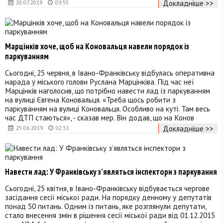
Докладніше >>
20.07.2019
09:55
Марцінків хоче, щоб на Коновальця навели порядок із
паркуванням
Сьогодні, 25 червня, в Івано-Франківську відбулась оперативна
нарада у міського голови Руслана Марцінківа. Під час неї
Марцінків наголосив, що потрібно навести лад із паркуванням
на вулиці Євгена Коновальця. «Треба щось робити з
паркуванням на вулиці Коновальця. Особливо на куті. Там весь
час ДТП стаються», - сказав мер. Він додав, що на Конов
Докладніше >>
25.06.2019
02:51
Навести лад: У Франківську з’являться інспектори з паркування
Сьогодні, 25 квітня, в Івано-Франківську відбувається чергове
засідання сесії міської ради. На порядку денному у депутатів
понад 50 питань. Одним із питань, яке розглянули депутати,
стало внесення змін в рішення сесії міської ради від 01.12.2015