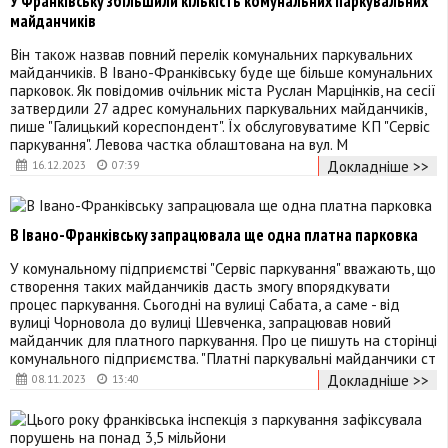
У Франківську збільшили кількість комунальних паркувальних
майданчиків
Він також назвав повний перелік комунальних паркувальних
майданчиків. В Івано-Франківську буде ще більше комунальних
парковок. Як повідомив очільник міста Руслан Марцінків, на сесії
затвердили 27 адрес комунальних паркувальних майданчиків,
пише "Галицький кореспондент". Їх обслуговуватиме КП "Сервіс
паркування". Левова частка облаштована на вул. М
Докладніше >>
16.12.2023
07:39
В Івано-Франківську запрацювала ще одна платна парковка
У комунальному підприємстві "Сервіс паркування" вважають, що
створення таких майданчиків дасть змогу впорядкувати
процес паркування. Сьогодні на вулиці Сабата, а саме - від
вулиці Чорновола до вулиці Шевченка, запрацював новий
майданчик для платного паркування. Про це пишуть на сторінці
комунального підприємства. "Платні паркувальні майданчики ст
Докладніше >>
08.11.2023
13:40